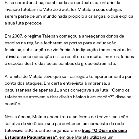
Essa característica, combinada ao contexto autoritário da
invasão taleban no Vale do Swat, fez Malala e seus colegas
serem parte de um mundo nada propício a crianças, o que explica
a sua luta precoce.
Em 2007, o regime Taleban começou a ameaçar os donos de
escolas na região a fecharem as portas para a educação
feminina, sob sanção de violência. A indignação tomou conta dos
ativistas pela educação e isso resultou em muitas mortes, feridos
e escolas destruídas pelas bombas do grupo extremista.
A família de Malala teve que sair da região temporariamente por
conta dos ataques. Em certa entrevista à imprensa, a
paquistanesa de apenas 11 anos começava sua luta: “Como os
talebans se atrevem a tirar direito básico à educação?”, disse na
ocasião.
Nessa época, Malala encontrou uma forma de ter voz mas não
ser alvo de violência: seu pai conheceu um jornalista da rede
televisiva BBC e, então, organizaram o
blog “O Diário de uma
Estudante Paquistanesa”
, em que Malala utilizava um