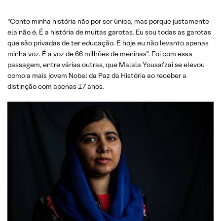
“Conto minha história não por ser única, mas porque justamente
ela não é. É a história de muitas garotas. Eu sou todas as garotas
que são privadas de ter educação. E hoje eu não levanto apenas
minha voz. É a voz de 66 milhões de meninas”. Foi com essa
passagem, entre várias outras, que Malala Yousafzai se elevou
como a mais jovem Nobel da Paz da História ao receber a
distinção com apenas 17 anos.