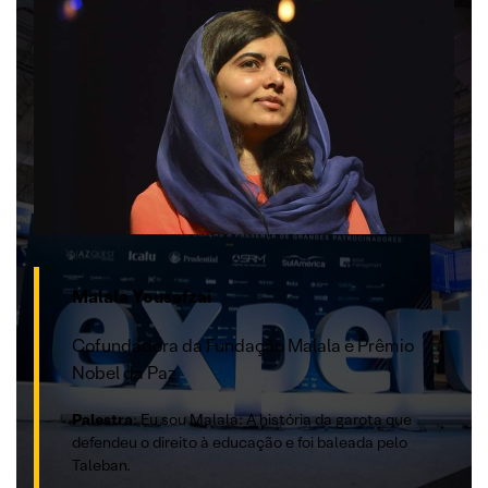
Malala Yousafzai
Cofundadora da Fundação Malala e Prêmio
Nobel da Paz
Palestra
: Eu sou Malala: A história da garota que
defendeu o direito à educação e foi baleada pelo
Taleban.