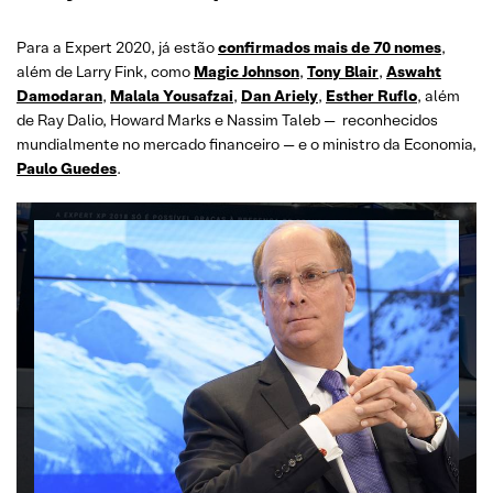
Para a Expert 2020, já estão
confirmados mais de 70 nomes
,
além de Larry Fink, como
Magic Johnson
,
Tony Blair
,
Aswaht
Damodaran
,
Malala Yousafzai
,
Dan Ariely
,
Esther Ruflo
, além
de Ray Dalio, Howard Marks e Nassim Taleb — reconhecidos
mundialmente no mercado financeiro — e o ministro da Economia,
Paulo Guedes
.