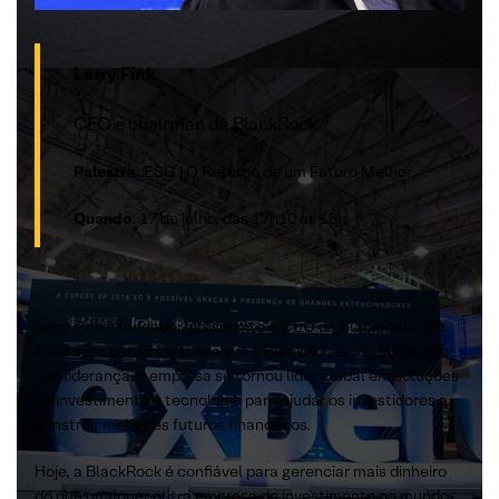
Larry Fink
CEO e chairman da BlackRock
Palestra
: ESG | O Retorno de um Futuro Melhor
Quando
: 17 de julho, das 17h10 às 18h
Larry Fink é fundador, presidente e CEO da BlackRock, Inc.
Ele e sete parceiros fundaram a BlackRock em 1988 e, sob
sua liderança, a empresa se tornou líder global em soluções
de investimento e tecnologia para ajudar os investidores a
construir melhores futuros financeiros.
Hoje, a BlackRock é confiável para gerenciar mais dinheiro
do que qualquer outra empresa de investimento no mundo.