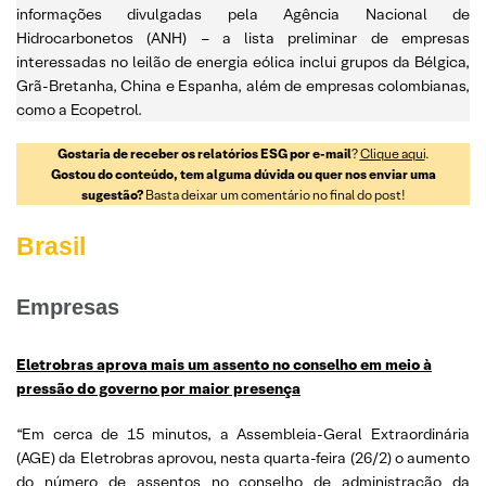
informações divulgadas pela Agência Nacional de
Hidrocarbonetos (ANH) – a lista preliminar de empresas
interessadas no leilão de energia eólica inclui grupos da Bélgica,
Grã-Bretanha, China e Espanha, além de empresas colombianas,
como a Ecopetrol.
Gostaria de receber os relatórios ESG por e-mail
?
Clique aqui
.
Gostou do conteúdo, tem alguma dúvida ou quer nos enviar uma
sugestão?
Basta deixar um comentário no final do post!
Brasil
Empresas
Eletrobras aprova mais um assento no conselho em meio à
pressão do governo por maior presença
“Em cerca de 15 minutos, a Assembleia-Geral Extraordinária
(AGE) da Eletrobras aprovou, nesta quarta-feira (26/2) o aumento
do número de assentos no conselho de administração da