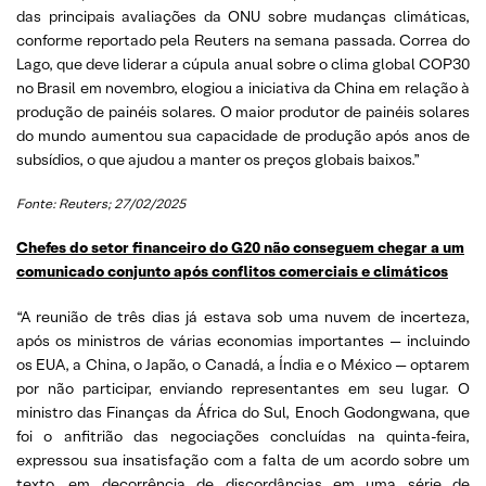
das principais avaliações da ONU sobre mudanças climáticas,
conforme reportado pela Reuters na semana passada. Correa do
Lago, que deve liderar a cúpula anual sobre o clima global COP30
no Brasil em novembro, elogiou a iniciativa da China em relação à
produção de painéis solares. O maior produtor de painéis solares
do mundo aumentou sua capacidade de produção após anos de
subsídios, o que ajudou a manter os preços globais baixos.”
Fonte: Reuters; 27/02/2025
Chefes do setor financeiro do G20 não conseguem chegar a um
comunicado conjunto após conflitos comerciais e climáticos
“A reunião de três dias já estava sob uma nuvem de incerteza,
após os ministros de várias economias importantes — incluindo
os EUA, a China, o Japão, o Canadá, a Índia e o México — optarem
por não participar, enviando representantes em seu lugar. O
ministro das Finanças da África do Sul, Enoch Godongwana, que
foi o anfitrião das negociações concluídas na quinta-feira,
expressou sua insatisfação com a falta de um acordo sobre um
texto, em decorrência de discordâncias em uma série de