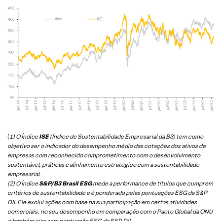
(
1) O Índice
ISE
(Índice de Sustentabilidade Empresarial da B3) tem como
objetivo ser o indicador do desempenho médio das cotações dos ativos de
empresas com reconhecido comprometimento com o desenvolvimento
sustentável, práticas e alinhamento estratégico com a sustentabilidade
empresarial.
(2) O Índice
S&P/B3 Brasil ESG
mede a performance de títulos que cumprem
critérios de sustentabilidade e é ponderado pelas pontuações ESG da S&P
DJI. Ele exclui ações com base na sua participação em certas atividades
comerciais, no seu desempenho em comparação com o Pacto Global da ONU
e também cias sem pontuação ESG da S&P DJI.