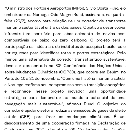
“O ministro dos Portos e Aeroportos (MPor), Silvio Costa Filho, e o
embaixador da Noruega, Odd Magne Ruud, assinaram, na quarta-
feira (26/2), acordo para criação de um corredor de transporte
marítimo sustentável entre os dois países. Objetivo é desenvolver
infraestrutura portuária para abastecimento de navios com
combustíveis de baixo ou zero carbono. O projeto terá a
participação da indústria e de institutos de pesquisa brasileiros e
noruegueses para identificar rotas e portos estratégicos. Pelo
menos uma alternativa de corredor transatlântico sustentável
deve ser apresentada na 30ª Conferência das Nações Unidas
sobre Mudanças Climáticas (COP30), que ocorre em Belém, no
Pará, de 10 a 21 de novembro. “Com uma história marítima sólida,
a Noruega reafirma seu compromisso com a transição energética
e reconhece, nesse projeto inovador, uma oportunidade
estratégica para demonstrar ao mundo o potencial de uma
navegação mais sustentável”, afirmou Ruud. O objetivo do
corredor é ajudar o setor a reduzir as emissões de gases de efeito
estufa (GEE) para frear as mudanças climáticas. É um
desdobramento de uma cooperação firmada na Declaração de
Clydebank, em 2021, durante a 29ª Conferência das Nações