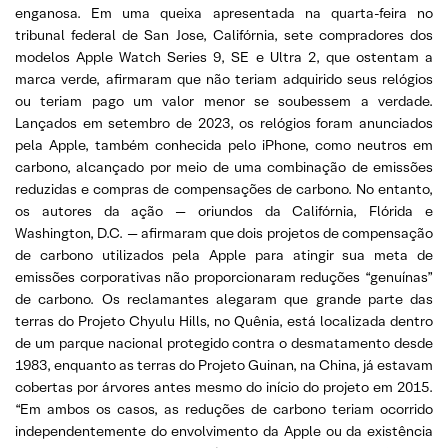
enganosa. Em uma queixa apresentada na quarta-feira no
tribunal federal de San Jose, Califórnia, sete compradores dos
modelos Apple Watch Series 9, SE e Ultra 2, que ostentam a
marca verde, afirmaram que não teriam adquirido seus relógios
ou teriam pago um valor menor se soubessem a verdade.
Lançados em setembro de 2023, os relógios foram anunciados
pela Apple, também conhecida pelo iPhone, como neutros em
carbono, alcançado por meio de uma combinação de emissões
reduzidas e compras de compensações de carbono. No entanto,
os autores da ação — oriundos da Califórnia, Flórida e
Washington, D.C. — afirmaram que dois projetos de compensação
de carbono utilizados pela Apple para atingir sua meta de
emissões corporativas não proporcionaram reduções “genuínas”
de carbono. Os reclamantes alegaram que grande parte das
terras do Projeto Chyulu Hills, no Quênia, está localizada dentro
de um parque nacional protegido contra o desmatamento desde
1983, enquanto as terras do Projeto Guinan, na China, já estavam
cobertas por árvores antes mesmo do início do projeto em 2015.
“Em ambos os casos, as reduções de carbono teriam ocorrido
independentemente do envolvimento da Apple ou da existência