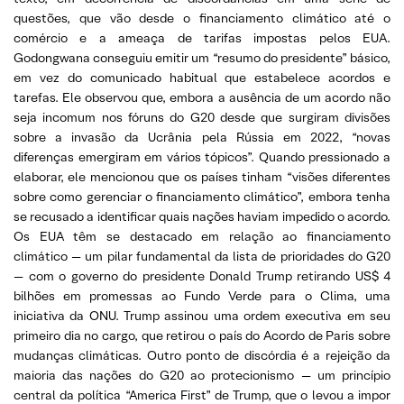
questões, que vão desde o financiamento climático até o
comércio e a ameaça de tarifas impostas pelos EUA.
Godongwana conseguiu emitir um “resumo do presidente” básico,
em vez do comunicado habitual que estabelece acordos e
tarefas. Ele observou que, embora a ausência de um acordo não
seja incomum nos fóruns do G20 desde que surgiram divisões
sobre a invasão da Ucrânia pela Rússia em 2022, “novas
diferenças emergiram em vários tópicos”. Quando pressionado a
elaborar, ele mencionou que os países tinham “visões diferentes
sobre como gerenciar o financiamento climático”, embora tenha
se recusado a identificar quais nações haviam impedido o acordo.
Os EUA têm se destacado em relação ao financiamento
climático — um pilar fundamental da lista de prioridades do G20
— com o governo do presidente Donald Trump retirando US$ 4
bilhões em promessas ao Fundo Verde para o Clima, uma
iniciativa da ONU. Trump assinou uma ordem executiva em seu
primeiro dia no cargo, que retirou o país do Acordo de Paris sobre
mudanças climáticas. Outro ponto de discórdia é a rejeição da
maioria das nações do G20 ao protecionismo — um princípio
central da política “America First” de Trump, que o levou a impor