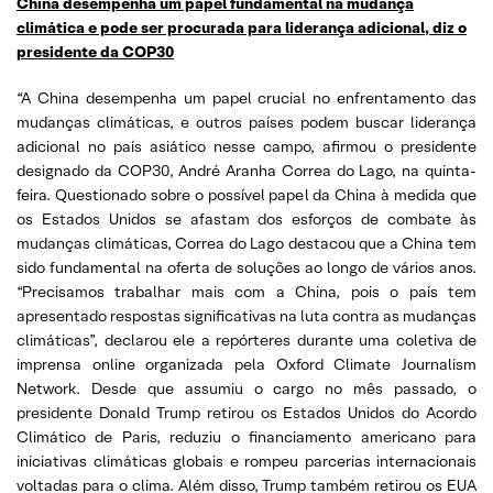
China desempenha um papel fundamental na mudança
climática e pode ser procurada para liderança adicional, diz o
presidente da COP30
“A China desempenha um papel crucial no enfrentamento das
mudanças climáticas, e outros países podem buscar liderança
adicional no país asiático nesse campo, afirmou o presidente
designado da COP30, André Aranha Correa do Lago, na quinta-
feira. Questionado sobre o possível papel da China à medida que
os Estados Unidos se afastam dos esforços de combate às
mudanças climáticas, Correa do Lago destacou que a China tem
sido fundamental na oferta de soluções ao longo de vários anos.
“Precisamos trabalhar mais com a China, pois o país tem
apresentado respostas significativas na luta contra as mudanças
climáticas”, declarou ele a repórteres durante uma coletiva de
imprensa online organizada pela Oxford Climate Journalism
Network. Desde que assumiu o cargo no mês passado, o
presidente Donald Trump retirou os Estados Unidos do Acordo
Climático de Paris, reduziu o financiamento americano para
iniciativas climáticas globais e rompeu parcerias internacionais
voltadas para o clima. Além disso, Trump também retirou os EUA