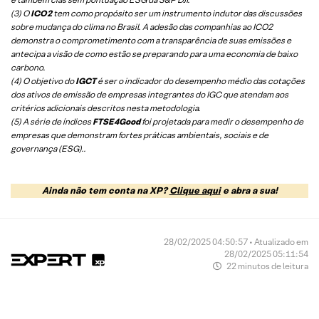
(3) O
ICO2
tem como propósito ser um instrumento indutor das discussões
sobre mudança do clima no Brasil. A adesão das companhias ao ICO2
demonstra o comprometimento com a transparência de suas emissões e
antecipa a visão de como estão se preparando para uma economia de baixo
carbono.
(4) O objetivo do
IGCT
é ser o indicador do desempenho médio das cotações
dos ativos de emissão de empresas integrantes do IGC que atendam aos
critérios adicionais descritos nesta metodologia.
(5)
A série de índices
FTSE4Good
foi projetada para medir o desempenho de
empresas que demonstram fortes práticas ambientais, sociais e de
governança (ESG).
.
Ainda não tem conta na XP?
Clique aqui
e abra a sua!
28/02/2025 04:50:57 • Atualizado em
28/02/2025 05:11:54
22 minutos de leitura