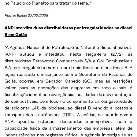
no Palácio do Planalto para tratar do tema. “
Fonte: Eixos; 27/02/2025
ANP interdita duas distribuidoras por irregularidades no diesel
B em Goiás
“A Agência Nacional do Petróleo, Gás Natural e Biocombustíveis
(ANP) autuou e interditou, nesta terça-feira (27/2), as
distribuidoras Petroworld Combustíveis S/A e Gol Combustíveis
S.A. por irregularidades no teor de biodiesel no óleo diesel B. A
ação, realizada em conjunto com a Secretaria da Fazenda de
Goiás, ocorreu em Senador Canedo (GO), mas as restrições
valem para as operações das empresas em todo o país. A
fiscalização identificou divergências nos dados de movimentação
de combustíveis, com foco no cumprimento da obrigatoriedade
de adicionar 14% de biodiesel ao diesel B vendido a postos e
transportadores autônomos (TRRs). A análise, de acordo com a
ANP, apontou estoques declarados incompatíveis com a
capacidade física de armazenamento das empresas, além de
inconsistências nos registros diários. A agência investiga se as