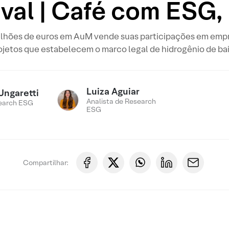
val | Café com ESG,
ilhões de euros em AuM vende suas participações em em
ojetos que estabelecem o marco legal de hidrogênio de ba
Luiza Aguiar
Ungaretti
Analista de Research
earch ESG
ESG
Compartilhar: