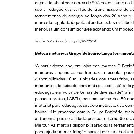
capaz de abastecer cerca de 90% do consumo da fab
são a redução das tarifas de transmissão e de de
fornecimento de energia ao longo dos 20 anos e u
mercado regulado (aquele atendido pelas distribuid
menor. Já um consumidor livre adotando um modelo d
Fonte: Valor Econômico
, 08/02/2024
Beleza inclusiva: Grupo Boticário lança ferrament
“A partir deste ano, em lojas das marcas O Botic
membros superiores ou fraqueza muscular poder
disponibilizadas 10 mil unidades dos acessórios, 
momentos de cuidado para mais pessoas, além de ge
educação em volta de temas de diversidade”, afir
pessoas pretas, LGBTI+, pessoas acima dos 50 ano
material para educação, saúde e inclusão, que come
house. “No processo com o Grupo Boticário, traba
autonomia para o cuidado pessoal e tornarão o dia
Mercur. As marcas disponibilizarão duas ferramen
pode ajudar a criar fricção para ajudar na abertu