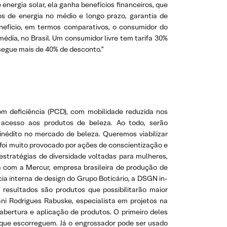
ergia solar, ela ganha benefícios financeiros, que
os de energia no médio e longo prazo, garantia de
enefício, em termos comparativos, o consumidor do
édia, no Brasil. Um consumidor livre tem tarifa 30%
nsegue mais de 40% de desconto.”
om deficiência (PCD), com mobilidade reduzida nos
 acesso aos produtos de beleza. Ao todo, serão
 inédito no mercado de beleza. Queremos viabilizar
foi muito provocado por ações de conscientização e
stratégias de diversidade voltadas para mulheres,
a com a Mercur, empresa brasileira de produção de
ia interna de design do Grupo Boticário, a DSGN in-
 resultados são produtos que possibilitarão maior
ani Rodrigues Rabuske, especialista em projetos na
bertura e aplicação de produtos. O primeiro deles
o que escorreguem. Já o engrossador pode ser usado