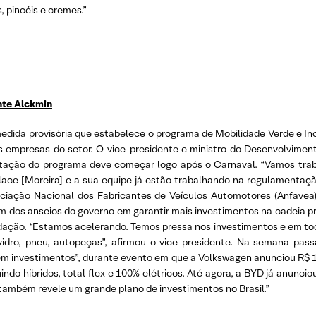
 pincéis e cremes.”
nte Alckmin
edida provisória que estabelece o programa de Mobilidade Verde e Ino
as empresas do setor. O vice-presidente e ministro do Desenvolviment
entação do programa deve começar logo após o Carnaval. “Vamos tra
llace [Moreira] e a sua equipe já estão trabalhando na regulamenta
sociação Nacional dos Fabricantes de Veículos Automotores (Anfavea
em dos anseios do governo em garantir mais investimentos na cadeia p
dação. “Estamos acelerando. Temos pressa nos investimentos e em tod
dro, pneu, autopeças”, afirmou o vice-presidente. Na semana passa
em investimentos”, durante evento em que a Volkswagen anunciou R$ 16
indo híbridos, total flex e 100% elétricos. Até agora, a BYD já anuncio
também revele um grande plano de investimentos no Brasil.”