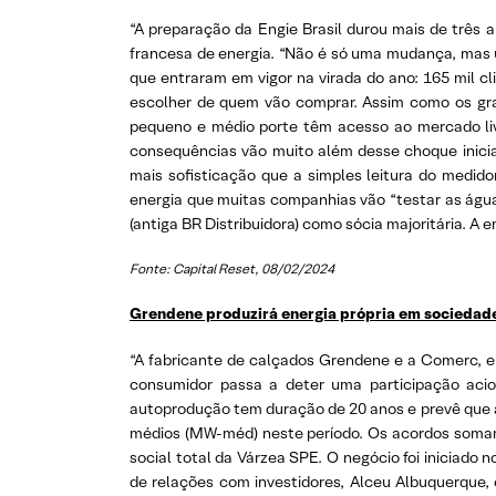
“A preparação da Engie Brasil durou mais de três an
francesa de energia. “Não é só uma mudança, mas 
que entraram em vigor na virada do ano: 165 mil c
escolher de quem vão comprar. Assim como os gr
pequeno e médio porte têm acesso ao mercado livr
consequências vão muito além desse choque inicia
mais sofisticação que a simples leitura do medid
energia que muitas companhias vão “testar as água
(antiga BR Distribuidora) como sócia majoritária. A
Fonte: Capital Reset
, 08/02/2024
Grendene produzirá energia própria em sociedad
“A fabricante de calçados Grendene e a Comerc, e
consumidor passa a deter uma participação acio
autoprodução tem duração de 20 anos e prevê que a
médios (MW-méd) neste período. Os acordos somam 
social total da Várzea SPE. O negócio foi iniciado n
de relações com investidores, Alceu Albuquerque, e