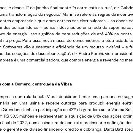
os, e desde 1º de janeiro finalmente “o carro está na rua”, diz Gabri
uma transformação do negócio.” Mann se refere às regras de incenti
lientes empresariais que eram cativos das distribuidoras – as donas
andes consumidores – pense indústrias ou uma rede de supermerca
e de energia. Isso significa de cara reduções de até 40% na conta 
l no preço. Para essa nova massa de consumidores, a eletricidade
or. Softwares vão aumentar a eficiência de um recurso invisível – e
s das soluções de descarbonização”, diz Pedro Kurbhi, vice-presiden
 empresa é uma comercializadora, que compra energia e revende no merc
e com a Comerc, controlada da Vibra
mpresa controlada pela Vibra, decidiram firmar uma parceria no segm
nária em uma usina e recebe outorga para produzir energia elétri
 Grendene tenha a participação de 42% da geradora solar Várzea Sol
R$ 50,5 milhões e representam a aquisição de 84% das ações ordiná
o final de 2022, com assinatura de contrato preliminar e definição dos
 o gerente de divisão financeiro, crédito e cobrança, Darci Battiste