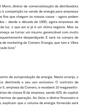
el Mann, diretor de comercialização da distribuidora
vo à competição na venda de energia para empresas
 dos fios que chegam às nossas casas – agora podem
dos – desde a década de 1990, agora empresas de
de luz, o que em si já é um ótimo negócio. Mas as
 começa se tornar um insumo gerenciável com muito
 frequentemente desperdiçado. E será na compra de
te de marketing da Comerc Energia, que tem a Vibra
ado livre.”
ento de autoprodução de energia. Neste arranjo, o
ca destinada a seu uso exclusivo. O contrato de
ar ll, empresa da Comerc, e receberá 10 megawatts-
rias de classe B da empresa, sendo 42% do capital
 termos da operação. Ao Valor, o diretor financeiro e
lo, explicam que o volume de energia fornecido será