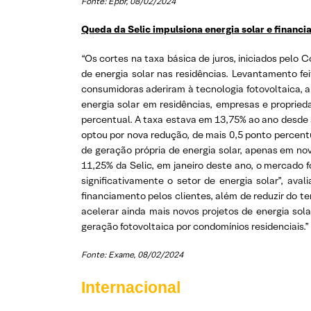
Fonte: Epbr
, 08/02/2024
Queda da Selic impulsiona energia solar e finan
“Os cortes na taxa básica de juros, iniciados pel
de energia solar nas residências. Levantamento f
consumidoras aderiram à tecnologia fotovoltaica, 
energia solar em residências, empresas e propried
percentual. A taxa estava em 13,75% ao ano desde 
optou por nova redução, de mais 0,5 ponto percent
de geração própria de energia solar, apenas em 
11,25% da Selic, em janeiro deste ano, o mercado 
significativamente o setor de energia solar”, ava
financiamento pelos clientes, além de reduzir do t
acelerar ainda mais novos projetos de energia sol
geração fotovoltaica por condomínios residenciais.”
Fonte: Exame
, 08/02/2024
Internacional