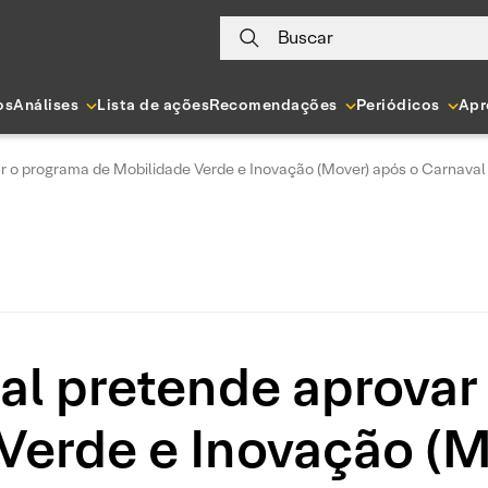
Buscar
os
Análises
Lista de ações
Recomendações
Periódicos
Apr
r o programa de Mobilidade Verde e Inovação (Mover) após o Carnaval
al pretende aprovar
Verde e Inovação (M