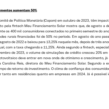
ciamentos aumentam 50%
o Comitê de Política Monetária (Copom) em outubro de 2023, têm impac
eito pela fintech Meu Financiamento Solar mostra que, de agosto a 
ante os 400 mil consumidores conectados no primeiro semestre do an
ades rurais financiadas foi de 50% no período. Em agosto do ano pas
agosto de 2022 e baixou para 13,25% naquele mês, depois de três anos
ual, com a taxa chegando a 11,25%. Ainda segundo a fintech, especial
novembro de 2023, o volume de simulações de crédito cresceu 20% e
fotovoltaico deve entrar em nova onda de otimismo e crescimento, já 
lia Carolina Reis, diretora do Meu Financiamento Solar. Segundo a ex
empo de retorno do investimento. O clima de confiança dos consumidor
ar tanto em residências quanto em empresas em 2024. Já é possível i