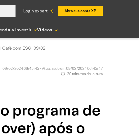
login expert
Abra sua conta XP
enda a Investir
Vídeos
 | Café com ESG, 09/02
09/02/2024 06:45:45 • Atualizado em 09/02/2024 06:45:47
20 minutos de leitura
 o programa de
over) após o