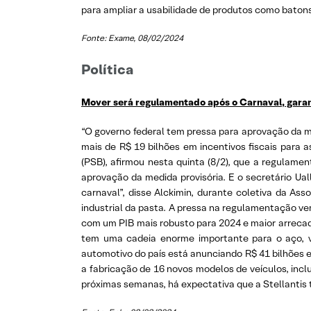
para ampliar a usabilidade de produtos como batons,
Fonte: Exame
, 08/02/2024
Política
Mover será regulamentado após o Carnaval, gara
“O governo federal tem pressa para aprovação da m
mais de R$ 19 bilhões em incentivos fiscais para 
(PSB), afirmou nesta quinta (8/2), que a regulam
aprovação da medida provisória. E o secretário Ua
carnaval”, disse Alckimin, durante coletiva da As
industrial da pasta. A pressa na regulamentação v
com um PIB mais robusto para 2024 e maior arreca
tem uma cadeia enorme importante para o aço, vi
automotivo do país está anunciando R$ 41 bilhões 
a fabricação de 16 novos modelos de veículos, inclu
próximas semanas, há expectativa que a Stellantis 