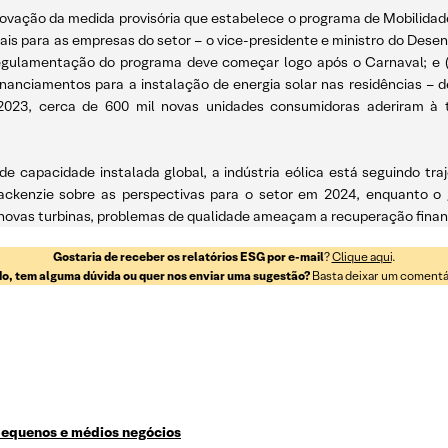
 aprovação da medida provisória que estabelece o programa de Mobilidad
cais para as empresas do setor – o vice-presidente e ministro do Desen
regulamentação do programa deve começar logo após o Carnaval; e (ii)
nciamentos para a instalação de energia solar nas residências – 
023, cerca de 600 mil novas unidades consumidoras aderiram à te
de capacidade instalada global, a indústria eólica está seguindo tra
ckenzie sobre as perspectivas para o setor em 2024, enquanto o 
ovas turbinas, problemas de qualidade ameaçam a recuperação finance
Gostaria de receber os relatórios ESG por e-mail
?
Clique aqui
.
o, tem alguma dúvida ou quer nos enviar uma sugestão?
Basta deixar um comentári
pequenos e médios negócios