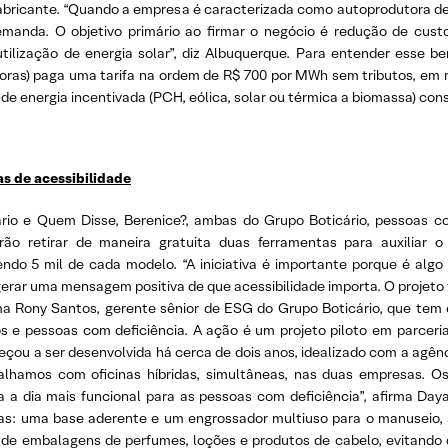
ricante. “Quando a empresa é caracterizada como autoprodutora de en
manda. O objetivo primário ao firmar o negócio é redução de cust
tilização de energia solar”, diz Albuquerque. Para entender esse b
oras) paga uma tarifa na ordem de R$ 700 por MWh sem tributos, em m
e energia incentivada (PCH, eólica, solar ou térmica a biomassa) co
as de acessibilidade
ário e Quem Disse, Berenice?, ambas do Grupo Boticário, pessoas c
ão retirar de maneira gratuita duas ferramentas para auxiliar o
sendo 5 mil de cada modelo. “A iniciativa é importante porque é algo
rar uma mensagem positiva de que acessibilidade importa. O projeto 
ma Rony Santos, gerente sênior de ESG do Grupo Boticário, que tem e
s e pessoas com deficiência. A ação é um projeto piloto em parceri
çou a ser desenvolvida há cerca de dois anos, idealizado com a agênc
lhamos com oficinas híbridas, simultâneas, nas duas empresas. Os
 a dia mais funcional para as pessoas com deficiência”, afirma Day
tas: uma base aderente e um engrossador multiuso para o manuseio, a
ra de embalagens de perfumes, loções e produtos de cabelo, evitand