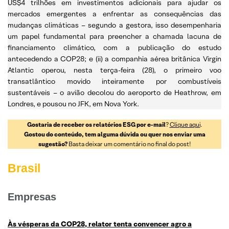
US$4 trilhões em investimentos adicionais para ajudar os
mercados emergentes a enfrentar as consequências das
mudanças climáticas – segundo a gestora, isso desempenharia
um papel fundamental para preencher a chamada lacuna de
financiamento climático, com a publicação do estudo
antecedendo a COP28; e (ii) a companhia aérea britânica Virgin
Atlantic operou, nesta terça-feira (28), o primeiro voo
transatlântico movido inteiramente por combustíveis
sustentáveis – o avião decolou do aeroporto de Heathrow, em
Londres, e pousou no JFK, em Nova York.
Gostaria de receber os relatórios ESG por e-mail
?
Clique aqui
.
Gostou do conteúdo, tem alguma dúvida ou quer nos enviar uma
sugestão?
Basta deixar um comentário no final do post!
Brasil
Empresas
Às vésperas da COP28, relator tenta convencer agro a