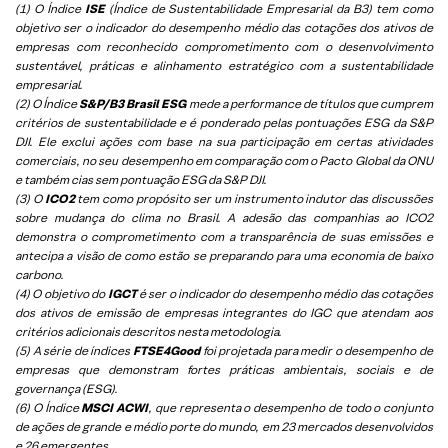
(1) O Índice
ISE
(Índice de Sustentabilidade Empresarial da B3) tem como
objetivo ser o indicador do desempenho médio das cotações dos ativos de
empresas com reconhecido comprometimento com o desenvolvimento
sustentável, práticas e alinhamento estratégico com a sustentabilidade
empresarial.
(2) O Índice
S&P/B3 Brasil ESG
mede a performance de títulos que cumprem
critérios de sustentabilidade e é ponderado pelas pontuações ESG da S&P
DJI. Ele exclui ações com base na sua participação em certas atividades
comerciais, no seu desempenho em comparação com o Pacto Global da ONU
e também cias sem pontuação ESG da S&P DJI.
(3) O
ICO2
tem como propósito ser um instrumento indutor das discussões
sobre mudança do clima no Brasil. A adesão das companhias ao ICO2
demonstra o comprometimento com a transparência de suas emissões e
antecipa a visão de como estão se preparando para uma economia de baixo
carbono.
(4) O objetivo do
IGCT
é ser o indicador do desempenho médio das cotações
dos ativos de emissão de empresas integrantes do IGC que atendam aos
critérios adicionais descritos nesta metodologia.
(5)
A série de índices
FTSE4Good
foi projetada para medir o desempenho de
empresas que demonstram fortes práticas ambientais, sociais e de
governança (ESG).
(6)
O Índice
MSCI ACWI
, que representa o desempenho de todo o conjunto
de ações de grande e médio porte do mundo, em 23 mercados desenvolvidos
e 26 emergentes.