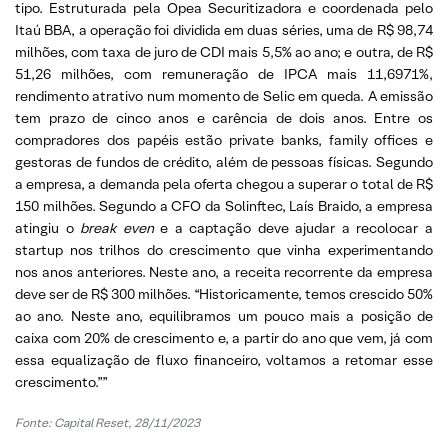
tipo. Estruturada pela Opea Securitizadora e coordenada pelo
Itaú BBA, a operação foi dividida em duas séries, uma de R$ 98,74
milhões, com taxa de juro de CDI mais 5,5% ao ano; e outra, de R$
51,26 milhões, com remuneração de IPCA mais 11,6971%,
rendimento atrativo num momento de Selic em queda. A emissão
tem prazo de cinco anos e carência de dois anos. Entre os
compradores dos papéis estão private banks, family offices e
gestoras de fundos de crédito, além de pessoas físicas. Segundo
a empresa, a demanda pela oferta chegou a superar o total de R$
150 milhões. Segundo a CFO da Solinftec, Laís Braido, a empresa
atingiu o
break even
e a captação deve ajudar a recolocar a
startup nos trilhos do crescimento que vinha experimentando
nos anos anteriores. Neste ano, a receita recorrente da empresa
deve ser de R$ 300 milhões. “Historicamente, temos crescido 50%
ao ano. Neste ano, equilibramos um pouco mais a posição de
caixa com 20% de crescimento e, a partir do ano que vem, já com
essa equalização de fluxo financeiro, voltamos a retomar esse
crescimento.””
Fonte:
Capital Reset, 28/11/2023