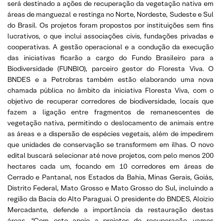
será destinado a ações de recuperação da vegetação nativa em
áreas de manguezal e restinga no Norte, Nordeste, Sudeste e Sul
do Brasil. Os projetos foram propostos por instituições sem fins
lucrativos, o que inclui associações civis, fundações privadas e
cooperativas. A gestão operacional e a condução da execução
das iniciativas ficarão a cargo do Fundo Brasileiro para a
Biodiversidade (FUNBIO), parceiro gestor do Floresta Viva. O
BNDES e a Petrobras também estão elaborando uma nova
chamada pública no âmbito da iniciativa Floresta Viva, com o
objetivo de recuperar corredores de biodiversidade, locais que
fazem a ligação entre fragmentos de remanescentes de
vegetação nativa, permitindo o deslocamento de animais entre
as áreas e a dispersão de espécies vegetais, além de impedirem
que unidades de conservação se transformem em ilhas. O novo
edital buscará selecionar até nove projetos, com pelo menos 200
hectares cada um, focando em 10 corredores em áreas de
Cerrado e Pantanal, nos Estados da Bahia, Minas Gerais, Goiás,
Distrito Federal, Mato Grosso e Mato Grosso do Sul, incluindo a
região da Bacia do Alto Paraguai. O presidente do BNDES, Aloizio
Mercadante, defende a importância da restauração destas
áreas. “Com este apoio a projetos de recuperação, vamos