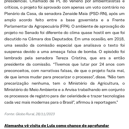
presidencial. Chamado de PL do Veneno por ambientalistas e
críticos, o projeto foi aprovado com apenas um voto contrário no
Plenário da Casa, da senadora Zenaide Maia (PSD-RN), após um
amplo acordo feito entre a base governista e a Frente
Parlamentar da Agropecuária (FPA). O ambiente de aprovação do
projeto no Senado foi diferente do clima quase hostil em que foi
discutido na Câmara dos Deputados. Em uma ocasião, em 2018,
uma sessão da comissão especial que analisava o texto foi
suspensa devido a uma ameaça falsa de bomba. O episódio foi
lembrado pela senadora Tereza Cristina, que era a então
presidente da comissão. “Tivemos que lutar por 24 anos com
preconceitos, com narrativas falsas, de que o projeto fazia mal,
de que íamos mudar para precarizar o processo”, disse. “Não tem
precarização nenhuma, tem o Ministério da Agricultura, o
Ministério do Meio Ambiente e a Anvisa trabalhando em conjunto
os processos de registro para dar celeridade e trazer tecnologias
cada vez mais modernas para o Brasil”, afirmou à reportagem.”
Fonte:
Globo Rural, 28/11/2023
Alemanha vê visita de Lula como chance de aprofundar