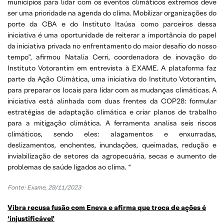
municípios para lidar com os eventos climáticos extremos deve
ser uma prioridade na agenda do clima. Mobilizar organizações do
porte da CBA e do Instituto Itaúsa como parceiros dessa
iniciativa é uma oportunidade de reiterar a importância do papel
da iniciativa privada no enfrentamento do maior desafio do nosso
tempo”, afirmou Natalia Cerri, coordenadora de inovação do
Instituto Votorantim em entrevista à EXAME. A plataforma faz
parte da Ação Climática, uma iniciativa do Instituto Votorantim,
para preparar os locais para lidar com as mudanças climáticas. A
iniciativa está alinhada com duas frentes da COP28: formular
estratégias de adaptação climática e criar planos de trabalho
para a mitigação climática. A ferramenta analisa seis riscos
climáticos, sendo eles: alagamentos e enxurradas,
deslizamentos, enchentes, inundações, queimadas, redução e
inviabilização de setores da agropecuária, secas e aumento de
problemas de saúde ligados ao clima. “
Fonte:
Exame, 29/11/2023
Vibra recusa fusão com Eneva e afirma que troca de ações é
‘injustificável’