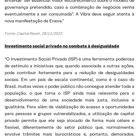
entende “ser essencial maior esclarecimento sobre o modelo de
governança pretendido, caso a combinação de negócios venha
eventualmente a ser consumada”. A Vibra deve seguir atenta à
nova manifestação da Eneva.”
Fonte:
Capital Reset, 28/11/2023
Investimento social privado no combate à desigualdade
“O Investimento Social Privado (ISP) é uma ferramenta poderosa
de estímulo a iniciativas que, quando associada a outras ações,
pode contribuir fortemente para a redução de desigualdades
sociais. Em um país de escala continental, como é o caso do
Brasil, muitas vezes o poder público não consegue atender toda a
população, o que torna o ISP ainda mais relevante para o
desenvolvimento de uma sociedade mais justa, inclusiva e
igualitária. Para além da viabilização do acesso a oportunidades
para pessoas e grupos vulnerabilizados, a utilização de capital
privado permite que ele seja alocado de forma mais célere e
flexível, diferentemente do setor público que, normalmente,
envolve trâmites mais burocráticos e, portanto, demorados.