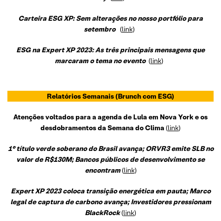
Carteira ESG XP: Sem alterações no nosso portfólio para
setembro
(
link
)
ESG na Expert XP 2023: As três principais mensagens que
marcaram o tema no evento
(
link
)
Relatórios Semanais
(Brunch com ESG)
Atenções voltados para a agenda de Lula em Nova York e os
desdobramentos da Semana do Clima
(
link
)
1° título verde soberano do Brasil avança; ORVR3 emite SLB no
valor de R$130M; Bancos públicos de desenvolvimento se
encontram
(
link
)
Expert XP 2023 coloca transição energética em pauta; Marco
legal de captura de carbono avança; Investidores pressionam
BlackRock
(
link
)