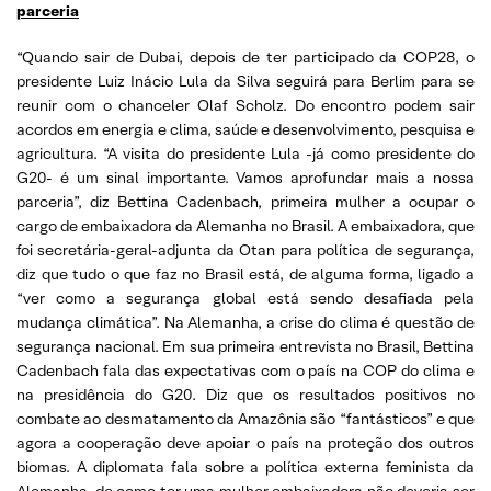
parceria
“Quando sair de Dubai, depois de ter participado da COP28, o
presidente Luiz Inácio Lula da Silva seguirá para Berlim para se
reunir com o chanceler Olaf Scholz. Do encontro podem sair
acordos em energia e clima, saúde e desenvolvimento, pesquisa e
agricultura. “A visita do presidente Lula -já como presidente do
G20- é um sinal importante. Vamos aprofundar mais a nossa
parceria”, diz Bettina Cadenbach, primeira mulher a ocupar o
cargo de embaixadora da Alemanha no Brasil. A embaixadora, que
foi secretária-geral-adjunta da Otan para política de segurança,
diz que tudo o que faz no Brasil está, de alguma forma, ligado a
“ver como a segurança global está sendo desafiada pela
mudança climática”. Na Alemanha, a crise do clima é questão de
segurança nacional. Em sua primeira entrevista no Brasil, Bettina
Cadenbach fala das expectativas com o país na COP do clima e
na presidência do G20. Diz que os resultados positivos no
combate ao desmatamento da Amazônia são “fantásticos” e que
agora a cooperação deve apoiar o país na proteção dos outros
biomas. A diplomata fala sobre a política externa feminista da
Alemanha, de como ter uma mulher embaixadora não deveria ser