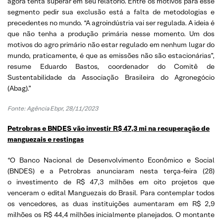
agora tenta superar em seu relatório. Entre os motivos para esse
segmento pedir sua exclusão está a falta de metodologias e
precedentes no mundo. “A agroindústria vai ser regulada. A ideia é
que não tenha a produção primária nesse momento. Um dos
motivos do agro primário não estar regulado em nenhum lugar do
mundo, praticamente, é que as emissões não são estacionárias”,
resume Eduardo Bastos, coordenador do Comitê de
Sustentabilidade da Associação Brasileira do Agronegócio
(Abag).”
Fonte: Agência Ebpr, 28/11/2023
Petrobras e BNDES vão investir R$ 47,3 mi na recuperação de
manguezais e restingas
“O Banco Nacional de Desenvolvimento Econômico e Social
(BNDES) e a Petrobras anunciaram nesta terça-feira (28)
o investimento de R$ 47,3 milhões em oito projetos que
venceram o edital Manguezais do Brasil. Para contemplar todos
os vencedores, as duas instituições aumentaram em R$ 2,9
milhões os R$ 44,4 milhões inicialmente planejados. O montante