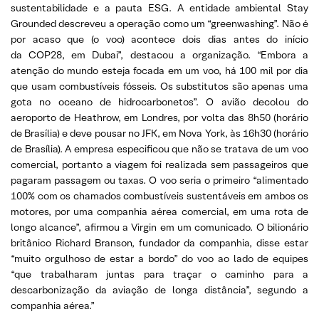
sustentabilidade e a pauta ESG. A entidade ambiental Stay
Grounded descreveu a operação como um “greenwashing”. Não é
por acaso que (o voo) acontece dois dias antes do início
da COP28, em Dubai”, destacou a organização. “Embora a
atenção do mundo esteja focada em um voo, há 100 mil por dia
que usam combustíveis fósseis. Os substitutos são apenas uma
gota no oceano de hidrocarbonetos”. O avião decolou do
aeroporto de Heathrow, em Londres, por volta das 8h50 (horário
de Brasília) e deve pousar no JFK, em Nova York, às 16h30 (horário
de Brasília). A empresa especificou que não se tratava de um voo
comercial, portanto a viagem foi realizada sem passageiros que
pagaram passagem ou taxas. O voo seria o primeiro “alimentado
100% com os chamados combustíveis sustentáveis em ambos os
motores, por uma companhia aérea comercial, em uma rota de
longo alcance”, afirmou a Virgin em um comunicado. O bilionário
britânico Richard Branson, fundador da companhia, disse estar
“muito orgulhoso de estar a bordo” do voo ao lado de equipes
“que trabalharam juntas para traçar o caminho para a
descarbonização da aviação de longa distância”, segundo a
companhia aérea.”