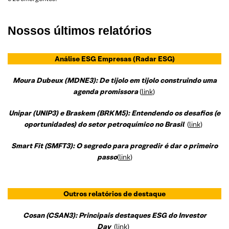
Nossos últimos relatórios
Análise ESG Empresas
(Radar ESG)
Moura Dubeux (MDNE3): De tijolo em tijolo construindo uma
agenda promissora
(
link
)
Unipar (UNIP3) e Braskem (BRKM5): Entendendo os desafios (e
oportunidades) do setor petroquímico no Brasil
(
link
)
Smart Fit (SMFT3): O segredo para progredir é dar o primeiro
passo
(
link
)
Outros relatórios de destaque
Cosan (CSAN3): Principais destaques ESG do Investor
Day
(
link
)