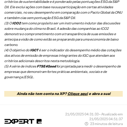
critérios de sustentabilidade e é ponderado pelas pontuações ESG da S&P
DJI. Ele exclui ações com base na sua participação em certas atividades
comerciais, no seu desempenho em comparação com o Pacto Global da ONU
e também cias sem pontuação ESG da S&P DJI.
(3) O
ICO2
tem como propósito ser um instrumento indutor das discussões
sobre mudança do clima no Brasil. A adesão das companhias ao ICO2
demonstra o comprometimento com a transparência de suas emissões e
antecipa a visão de como estão se preparando para uma economia de baixo
carbono.
(4) O objetivo do
IGCT
é ser o indicador do desempenho médio das cotações
dos ativos de emissão de empresas integrantes do IGC que atendam aos
critérios adicionais descritos nesta metodologia.
(5)
A série de índices
FTSE4Good
foi projetada para medir o desempenho de
empresas que demonstram fortes práticas ambientais, sociais e de
governança (ESG).
.
Ainda não tem conta na XP?
Clique aqui
e abra a sua!
21/05/2025 04:31:33 • Atualizado em
21/05/2025 04:51:37
23 minutos de leitura