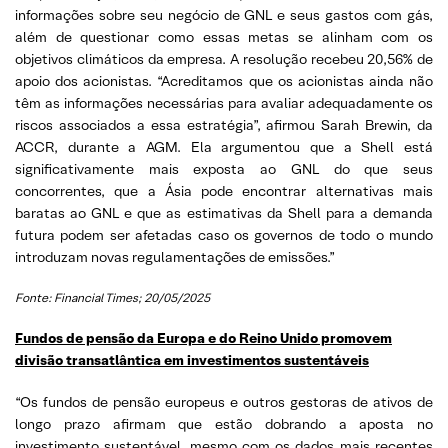
informações sobre seu negócio de GNL e seus gastos com gás,
além de questionar como essas metas se alinham com os
objetivos climáticos da empresa. A resolução recebeu 20,56% de
apoio dos acionistas. “Acreditamos que os acionistas ainda não
têm as informações necessárias para avaliar adequadamente os
riscos associados a essa estratégia”, afirmou Sarah Brewin, da
ACCR, durante a AGM. Ela argumentou que a Shell está
significativamente mais exposta ao GNL do que seus
concorrentes, que a Ásia pode encontrar alternativas mais
baratas ao GNL e que as estimativas da Shell para a demanda
futura podem ser afetadas caso os governos de todo o mundo
introduzam novas regulamentações de emissões.”
Fonte: Financial Times; 20/05/2025
Fundos de pensão da Europa e do Reino Unido promovem
divisão transatlântica em investimentos sustentáveis
“Os fundos de pensão europeus e outros gestoras de ativos de
longo prazo afirmam que estão dobrando a aposta no
investimento sustentável, mesmo com os dados mais recentes