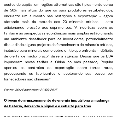
custos de capital em regiões alternativas são tipicamente cerca
de 50% mais altos do que os para produtores estabelecidos,
enquanto um aumento nas restrições à exportação – agora
afetando mais da metade dos 20 minerais críticos – está
adicionando pressão aos suprimentos. “A incerteza sobre as
tarifas e as perspectivas econômicas mais amplas estão criando
um ambiente desafiador para os investidores, potencialmente
dissuadindo alguns projetos de fornecimento de minerais críticos,
inclusive para minerais como cobre e lítio que enfrentam déficits
de oferta de médio prazo”, disse a agência. Depois que os EUA
impuseram novas tarifas à China no mês passado, Pequim
apertou os controles de exportação sobre terras raras,
preocupando os fabricantes e acelerando sua busca por
fornecedores não chineses.”
Fonte: Valor Econômico; 21/05/2025
O boom do armazenamento de energia impulsiona a mudança
de bateria, deixando o níquel e o cobalto para trás
“Um quinto dos acionistas da Shell expressou dúvidas sobre sua