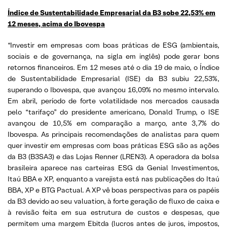
Índice de Sustentabilidade Empresarial da B3 sobe 22,53% em
12 meses, acima do Ibovespa
“Investir em empresas com boas práticas de ESG (ambientais,
sociais e de governança, na sigla em inglês) pode gerar bons
retornos financeiros. Em 12 meses até o dia 19 de maio, o Índice
de Sustentabilidade Empresarial (ISE) da B3 subiu 22,53%,
superando o Ibovespa, que avançou 16,09% no mesmo intervalo.
Em abril, período de forte volatilidade nos mercados causada
pelo “tarifaço” do presidente americano, Donald Trump, o ISE
avançou de 10,5% em comparação a março, ante 3,7% do
Ibovespa. As principais recomendações de analistas para quem
quer investir em empresas com boas práticas ESG são as ações
da B3 (B3SA3) e das Lojas Renner (LREN3). A operadora da bolsa
brasileira aparece nas carteiras ESG da Genial Investimentos,
Itaú BBA e XP, enquanto a varejista está nas publicações do Itaú
BBA, XP e BTG Pactual. A XP vê boas perspectivas para os papéis
da B3 devido ao seu valuation, à forte geração de fluxo de caixa e
à revisão feita em sua estrutura de custos e despesas, que
permitem uma margem Ebitda (lucros antes de juros, impostos,