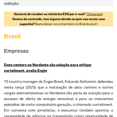
radiação.
Gostaria de receber os relatórios ESG por e-mail
?
Clique aqui
.
Gostou do conteúdo, tem alguma dúvida ou quer nos enviar uma
sugestão?
Basta deixar um comentário no final do post!
Brasil
Empresas
Data centers no Nordeste são solução para mitigar
curtailment, avalia Engie
“O country manager da Engie Brasil, Eduardo Sattamini, defendeu
nesta terça (20/5) que a instalação de data centers e outras
cargas eletrointensivas no Nordeste são parte da solução para o
excesso de oferta de energia renovável e para os crescentes
episódios de corte compulsório geração, o chamado curtailment.
Em conversa com jornalistas, o executivo também apontou a
necessidade de reforços na transmissão como oportunidade de