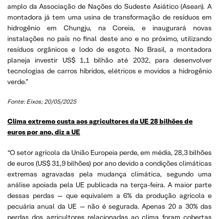
amplo da Associação de Nações do Sudeste Asiático (Asean). A
montadora já tem uma usina de transformação de resíduos em
hidrogênio em Chungju, na Coreia, e inaugurará novas
instalações no país no final deste ano e no próximo, utilizando
resíduos orgânicos e lodo de esgoto. No Brasil, a montadora
planeja investir US$ 1,1 bilhão até 2032, para desenvolver
tecnologias de carros híbridos, elétricos e movidos a hidrogênio
verde.”
Fonte: Eixos; 20/05/2025
Clima extremo custa aos agricultores da UE 28 bilhões de
euros por ano, diz a UE
“O setor agrícola da União Europeia perde, em média, 28,3 bilhões
de euros (US$ 31,9 bilhões) por ano devido a condições climáticas
extremas agravadas pela mudança climática, segundo uma
análise apoiada pela UE publicada na terça-feira. A maior parte
dessas perdas — que equivalem a 6% da produção agrícola e
pecuária anual da UE — não é segurada. Apenas 20 a 30% das
perdas dos agricultores relacionadas ao clima foram cobertas