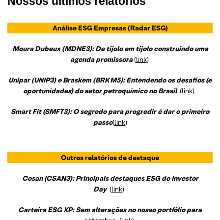
Nossos últimos relatórios
Análise ESG Empresas
(Radar ESG)
Moura Dubeux (MDNE3): De tijolo em tijolo construindo uma
agenda promissora
(
link
)
Unipar (UNIP3) e Braskem (BRKM5): Entendendo os desafios (e
oportunidades) do setor petroquímico no Brasil
(
link
)
Smart Fit (SMFT3): O segredo para progredir é dar o primeiro
passo
(
link
)
Outros relatórios de destaque
Cosan (CSAN3): Principais destaques ESG do Investor
Day
(
link
)
Carteira ESG XP: Sem alterações no nosso portfólio para