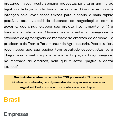
pretendem votar nesta semana propostas para criar um marco
legal do hidrogênio de baixo carbono no Brasil – embora a
intenção seja levar esses textos para plenário o mais rápido
possível, essa velocidade depende de negociações com o
governo, que ainda elabora seu projeto internamente; e (ii) a
bancada ruralista na Câmara está aberta a renegociar a
exclusão do agronegócio do mercado de créditos de carbono – o
presidente da Frente Parlamentar da Agropecuária, Pedro Lupion,
reconheceu que sua equipe tem escutado especialistas para
chegar a uma métrica justa para a participação do agronegócio
no mercado de créditos, sem que o setor “pague a conta
sozinho”.
Gostaria de receber os relatórios ESG por e-mail
?
Clique aqui
.
Gostou do conteúdo, tem alguma dúvida ou quer nos enviar uma
sugestão?
Basta deixar um comentário no final do post!
Brasil
Empresas