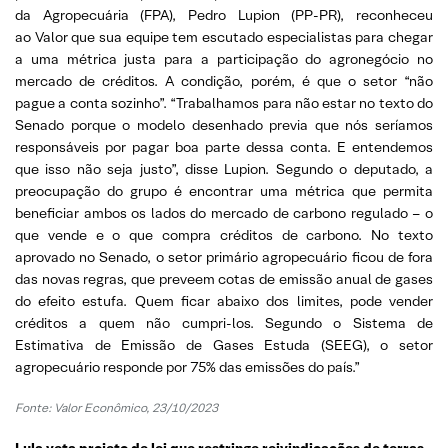
da Agropecuária (FPA), Pedro Lupion (PP-PR), reconheceu
ao Valor que sua equipe tem escutado especialistas para chegar
a uma métrica justa para a participação do agronegócio no
mercado de créditos. A condição, porém, é que o setor “não
pague a conta sozinho”. “Trabalhamos para não estar no texto do
Senado porque o modelo desenhado previa que nós seríamos
responsáveis por pagar boa parte dessa conta. E entendemos
que isso não seja justo”, disse Lupion. Segundo o deputado, a
preocupação do grupo é encontrar uma métrica que permita
beneficiar ambos os lados do mercado de carbono regulado – o
que vende e o que compra créditos de carbono. No texto
aprovado no Senado, o setor primário agropecuário ficou de fora
das novas regras, que preveem cotas de emissão anual de gases
do efeito estufa. Quem ficar abaixo dos limites, pode vender
créditos a quem não cumpri-los. Segundo o Sistema de
Estimativa de Emissão de Gases Estuda (SEEG), o setor
agropecuário responde por 75% das emissões do país.”
Fonte:
Valor Econômico, 23/10/2023
Lula veta projeto de lei que restringe reivindicações de terras