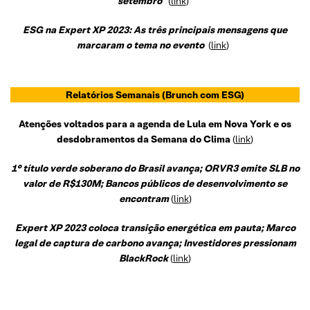
setembro
(
link
)
ESG na Expert XP 2023: As três principais mensagens que
marcaram o tema no evento
(
link
)
Relatórios Semanais
(Brunch com ESG)
Atenções voltados para a agenda de Lula em Nova York e os
desdobramentos da Semana do Clima
(
link
)
1° título verde soberano do Brasil avança; ORVR3 emite SLB no
valor de R$130M; Bancos públicos de desenvolvimento se
encontram
(
link
)
Expert XP 2023 coloca transição energética em pauta; Marco
legal de captura de carbono avança; Investidores pressionam
BlackRock
(
link
)