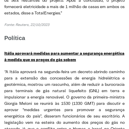
os 56% restantes do projeto. Após a conclusão, o projeto
fornecerá eletricidade a mais de 1 milhão de casas em ambos os
estados, disse a TotalEnergies.”
Fonte: Reuters, 22/10/2023
Política
Itália aprovará medidas para aumentar a segurança energética
à medida que os preços do gás sobem
“A Itália aprovará na segunda-feira um decreto abrindo caminho
para a extensão das concessões de energia hidrelétrica e
geotérmica, mostrou um rascunho, além de reduzir a burocracia
para terminais de gás natural liquefeito (GNL) em terra e
impulsionar a energia renovável. O governo da primeira-ministra
Giorgia Meloni se reunirá às 1530 (1330 GMT) para discutir e
aprovar “medidas urgentes para promover a segurança
energética do país”, disseram funcionários de seu escritório. A
legislação vem na esteira do aumento dos preços do gás no
atacado, já que o conflito entre o Hamas e Israel no Oriente