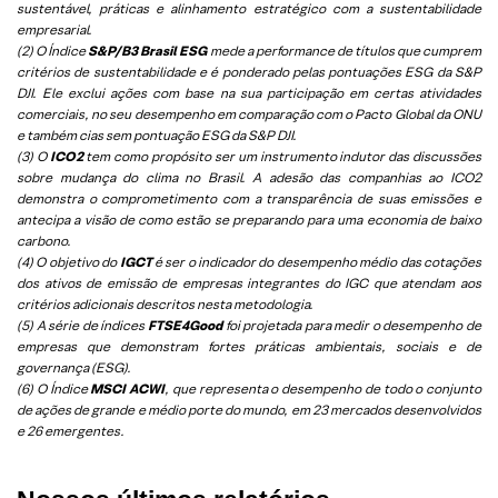
sustentável, práticas e alinhamento estratégico com a sustentabilidade
empresarial.
(2) O Índice
S&P/B3 Brasil ESG
mede a performance de títulos que cumprem
critérios de sustentabilidade e é ponderado pelas pontuações ESG da S&P
DJI. Ele exclui ações com base na sua participação em certas atividades
comerciais, no seu desempenho em comparação com o Pacto Global da ONU
e também cias sem pontuação ESG da S&P DJI.
(3) O
ICO2
tem como propósito ser um instrumento indutor das discussões
sobre mudança do clima no Brasil. A adesão das companhias ao ICO2
demonstra o comprometimento com a transparência de suas emissões e
antecipa a visão de como estão se preparando para uma economia de baixo
carbono.
(4) O objetivo do
IGCT
é ser o indicador do desempenho médio das cotações
dos ativos de emissão de empresas integrantes do IGC que atendam aos
critérios adicionais descritos nesta metodologia.
(5)
A série de índices
FTSE4Good
foi projetada para medir o desempenho de
empresas que demonstram fortes práticas ambientais, sociais e de
governança (ESG).
(6)
O Índice
MSCI ACWI
, que representa o desempenho de todo o conjunto
de ações de grande e médio porte do mundo, em 23 mercados desenvolvidos
e 26 emergentes.