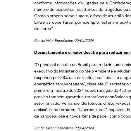
conforme informações divulgadas pela Confedera
número de acidentes resultantes de tragédias ou c
Como o próprio nome sugere, o foco de atuação dess
Entre as coberturas, por exemplo, estariam auxí
similares.”
Fonte: Valor Econômico, 09/04/2024
Desmatamento é o maior desafio para reduzir em
“O principal desafio do Brasil para reduzir suas e
executivo do Ministério do Meio Ambiente e Mudan
responde por 38% das emissões brasileiras, e a agr
energética tem vantagens”, disse ele. O secretár
primeiro trimestre de 2024 houve redução de 45% e
preciso também garantir alternativas econômicas qu
setor privado, Fernando Bertolucci, diretor-exec
emissões, se tornarem “bioprodutoras”, capazes de 
de nanocelulose e novos itens de papel, como copo
Fonte: Valor Econômico, 09/04/2024