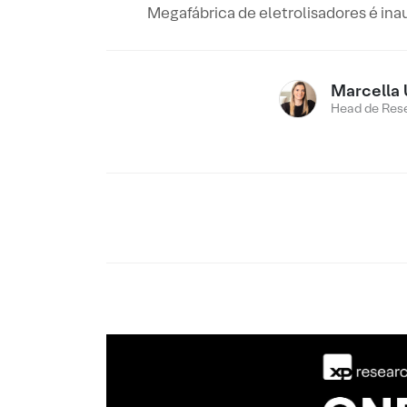
Megafábrica de eletrolisadores é inau
Marcella 
Head de Res