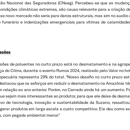
ção Nacional das Seguradoras (CNseg). Percebeu-se que as mudan
ondições climáticas extremas, são causa relevante para a criação d
e novo mercado não seria para danos estruturais, mas sim no auxílio a
lio funerário e indenizações emergenciais para vítimas de calamid
issões
missões de poluentes no curto prazo está no desmatamento e na agrop
ça do Clima, durante o evento Rumos 2024, realizado pelo Valor no h
opecuária representa 29% do total. “Nosso desafio no curto prazo es
io destacou que os esforços em reduzir o desmatamento na Amazônia t
m relação ao ano anterior. Porém, no Cerrado ainda há um aumento. P
e sejam mais interessantes ao produtor, para que ele deixe de desmat
utivo de tecnologia, inovação e sustentabilidade da Suzano, ressalt
gerar produtos em larga escala a custo competitivo. Ele deu como ex
s, com pegada ambiental menor.”