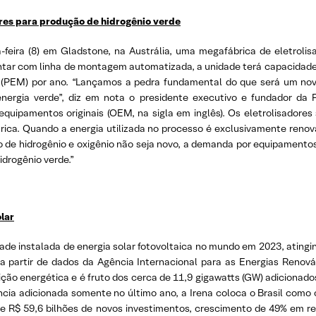
res para produção de hidrogênio verde
feira (8) em Gladstone, na Austrália, uma megafábrica de eletroli
ntar com linha de montagem automatizada, a unidade terá capacidade p
(PEM) por ano. “Lançamos a pedra fundamental do que será um novo 
ergia verde”, diz em nota o presidente executivo e fundador da 
quipamentos originais (OEM, na sigla em inglês). Os eletrolisadores
ca. Quando a energia utilizada no processo é exclusivamente renováv
de hidrogênio e oxigênio não seja novo, a demanda por equipamentos
idrogênio verde.”
olar
dade instalada de energia solar fotovoltaica no mundo em 2023, atingin
 a partir de dados da Agência Internacional para as Energias Renová
ição energética e é fruto dos cerca de 11,9 gigawatts (GW) adicionados
ência adicionada somente no último ano, a Irena coloca o Brasil como
de R$ 59,6 bilhões de novos investimentos, crescimento de 49% em r