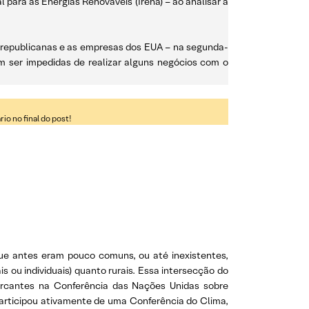
para as Energias Renováveis (Irena) – ao analisar a
s republicanas e as empresas dos EUA – na segunda-
em ser impedidas de realizar alguns negócios com o
o no final do post!
ue antes eram pouco comuns, ou até inexistentes,
ou individuais) quanto rurais. Essa intersecção do
arcantes na Conferência das Nações Unidas sobre
participou ativamente de uma Conferência do Clima,