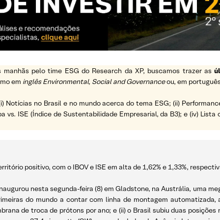
 as manhãs pelo time ESG do Research da XP, buscamos trazer as
ú
ermo em
inglês Environmental, Social and Governance
ou, em português
(i) Notícias no Brasil e no mundo acerca do tema ESG; (ii) Performanc
a vs. ISE (Índice de Sustentabilidade Empresarial, da B3); e (iv) List
ritório positivo, com o IBOV e ISE em alta de 1,62% e 1,33%, respecti
 inaugurou nesta segunda-feira (8) em Gladstone, na Austrália, uma me
rimeiras do mundo a contar com linha de montagem automatizada, a
rana de troca de prótons por ano; e (ii) o Brasil subiu duas posições