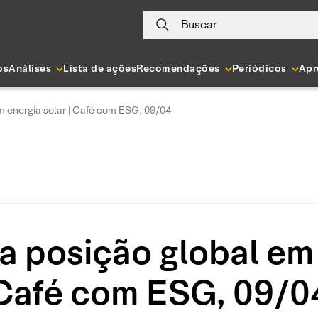
Buscar
os
Análises
Lista de ações
Recomendações
Periódicos
Apr
em energia solar | Café com ESG, 09/04
6a posição global em 
Café com ESG, 09/0