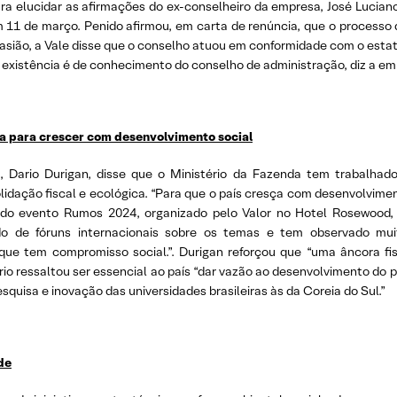
ra elucidar as afirmações do ex-conselheiro da empresa, José Lucian
11 de março. Penido afirmou, em carta de renúncia, que o processo 
ocasião, a Vale disse que o conselho atuou em conformidade com o esta
a existência é de conhecimento do conselho de administração, diz a em
ica para crescer com desenvolvimento social
da, Dario Durigan, disse que o Ministério da Fazenda tem trabalh
lidação fiscal e ecológica. “Para que o país cresça com desenvolvime
a do evento Rumos 2024, organizado pelo Valor no Hotel Rosewood
do de fóruns internacionais sobre os temas e tem observado mui
ue tem compromisso social.”. Durigan reforçou que “uma âncora fis
rio ressaltou ser essencial ao país “dar vazão ao desenvolvimento do p
quisa e inovação das universidades brasileiras às da Coreia do Sul.”
de