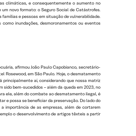
ças climáticas, e consequentemente o aumento no
e um novo formato: o Seguro Social de Catástrofes.
 famílias e pessoas em situação de vulnerabilidade.
ades como inundações, desmoronamentos ou eventos
ecuária, afirmou João Paulo Capobianco, secretário-
otel Rosewood, em São Paulo. Hoje, o desmatamento
tá principalmente aí, considerando que nossa matriz
êm sido bem-sucedidos – além da queda em 2023, no
ara ele, além do combate ao desmatamento ilegal, é
ar e possa se beneficiar da preservação. Do lado do
ou a importância de as empresas, além de cortarem
emplo o desenvolvimento de artigos têxteis a partir