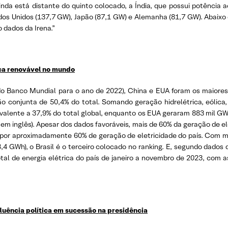
 ainda está distante do quinto colocado, a Índia, que possui potência
os Unidos (137,7 GW), Japão (87,1 GW) e Alemanha (81,7 GW). Abaixo do
 dados da Irena.”
rica renovável no mundo
do Banco Mundial para o ano de 2022), China e EUA foram os maiores
o conjunta de 50,4% do total. Somando geração hidrelétrica, eólica,
ivalente a 37,9% do total global, enquanto os EUA geraram 883 mil G
a em inglês). Apesar dos dados favoráveis, mais de 60% da geração de el
or aproximadamente 60% de geração de eletricidade do país. Com m
4 GWh), o Brasil é o terceiro colocado no ranking. E, segundo dados 
tal de energia elétrica do país de janeiro a novembro de 2023, com a
luência política em sucessão na presidência