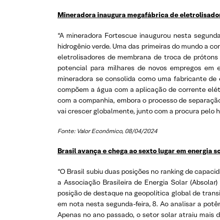
Mineradora inaugura megafábrica de eletrolisado
“A mineradora Fortescue inaugurou nesta segunda-
hidrogênio verde. Uma das primeiras do mundo a co
eletrolisadores de membrana de troca de prótons 
potencial para milhares de novos empregos em en
mineradora se consolida como uma fabricante de e
compõem a água com a aplicação de corrente elétri
com a companhia, embora o processo de separação 
vai crescer globalmente, junto com a procura pelo h
Fonte: Valor Econômico, 08/04/2024
Brasil avança e chega ao sexto lugar em energia s
“O Brasil subiu duas posições no ranking de capaci
a Associação Brasileira de Energia Solar (Absolar)
posição de destaque na geopolítica global de trans
em nota nesta segunda-feira, 8. Ao analisar a pot
Apenas no ano passado, o setor solar atraiu mais 