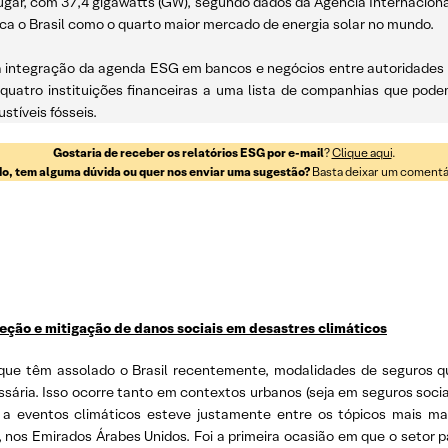
ugar, com 37,4 gigawatts (GW), segundo dados da Agência Internacional 
ca o Brasil como o quarto maior mercado de energia solar no mundo.
 da integração da agenda ESG em bancos e negócios entre autoridade
iu quatro instituições financeiras a uma lista de companhias que pod
tíveis fósseis.
Gostaria de receber os relatórios ESG por e-mail
?
Clique aqui
.
o, tem alguma dúvida ou quer nos enviar uma sugestão?
Basta deixar um comentári
teção e mitigação de danos sociais em desastres climáticos
 que têm assolado o Brasil recentemente, modalidades de seguros q
ia. Isso ocorre tanto em contextos urbanos (seja em seguros sociais 
e a eventos climáticos esteve justamente entre os tópicos mais m
nos Emirados Árabes Unidos. Foi a primeira ocasião em que o setor 