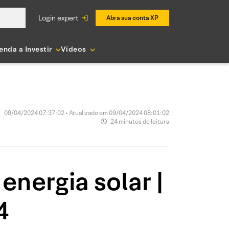
login expert
Abra sua conta XP
enda a Investir
Vídeos
09/04/2024 07:37:02 • Atualizado em 09/04/2024 08:01:02
24 minutos de leitura
energia solar |
4