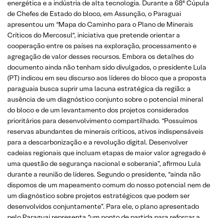
energética e a indústria de alta tecnologia. Durante a 68ª Cúpula
de Chefes de Estado do bloco, em Assunção, o Paraguai
apresentou um “Mapa do Caminho para o Plano de Minerais
Críticos do Mercosul“, iniciativa que pretende orientar a
cooperação entre os países na exploração, processamento e
agregação de valor desses recursos. Embora os detalhes do
documento ainda não tenham sido divulgados, o presidente Lula
(PT) indicou em seu discurso aos líderes do bloco que a proposta
paraguaia busca suprir uma lacuna estratégica da região: a
ausência de um diagnóstico conjunto sobre o potencial mineral
do bloco e de um levantamento dos projetos considerados
prioritários para desenvolvimento compartilhado. “Possuímos
reservas abundantes de minerais críticos, ativos indispensáveis
para a descarbonização e a revolução digital. Desenvolver
cadeias regionais que incluam etapas de maior valor agregado é
uma questão de segurança nacional e soberania”, afirmou Lula
durante a reunião de líderes. Segundo o presidente, “ainda não
dispomos de um mapeamento comum do nosso potencial nem de
um diagnóstico sobre projetos estratégicos que podem ser
desenvolvidos conjuntamente”. Para ele, o plano apresentado
pelo Paraguai representa “um ponto de partida para reforçar a