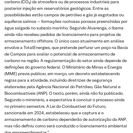
carbono (CO₂) da atmosfera ou de processos industriais para
posterior injeção em reservatórios geológicos. Entre as
possibilidades estão campos de petróleo e gás já esgotados ou
aquíferos salinos — formações rochosas porosas preenchidas por
água salgada no subsolo marinho. Segundo Alvarenga, o Ibama
ainda não recebeu pedidos de licenciamento para projetos de
armazenamento offshore. O único caso atualmente em análise
envolve a TotalEnergies, que pretende perfurar um poço na Bacia
de Campos para avaliar o potencial de armazenamento de
carbono na região. A regulamentação do setor ainda depende de
definições do governo federal. O Ministério de Minas e Energia
(MME) previa publicar, em março, um decreto estabelecendo
regras para a atividade, incluindo diretrizes de segurança
elaboradas pela Agência Nacional do Petróleo, Gás Natural e
Biocombustíveis (ANP). O texto, porém, ainda não foi publicado.
Segundo o ministério, a expectativa é concluir o processo ainda
no primeiro semestre. A Lei do Combustível do Futuro,
sancionada em 2024, estabeleceu que a captura e o
armazenamento de carbono dependerão de autorização da ANP,
mas não definiu como será conduzido o licenciamento ambiental
dos empreendimentos.”