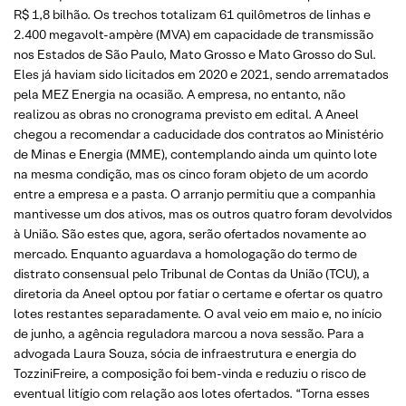
R$ 1,8 bilhão. Os trechos totalizam 61 quilômetros de linhas e
2.400 megavolt-ampère (MVA) em capacidade de transmissão
nos Estados de São Paulo, Mato Grosso e Mato Grosso do Sul.
Eles já haviam sido licitados em 2020 e 2021, sendo arrematados
pela MEZ Energia na ocasião. A empresa, no entanto, não
realizou as obras no cronograma previsto em edital. A Aneel
chegou a recomendar a caducidade dos contratos ao Ministério
de Minas e Energia (MME), contemplando ainda um quinto lote
na mesma condição, mas os cinco foram objeto de um acordo
entre a empresa e a pasta. O arranjo permitiu que a companhia
mantivesse um dos ativos, mas os outros quatro foram devolvidos
à União. São estes que, agora, serão ofertados novamente ao
mercado. Enquanto aguardava a homologação do termo de
distrato consensual pelo Tribunal de Contas da União (TCU), a
diretoria da Aneel optou por fatiar o certame e ofertar os quatro
lotes restantes separadamente. O aval veio em maio e, no início
de junho, a agência reguladora marcou a nova sessão. Para a
advogada Laura Souza, sócia de infraestrutura e energia do
TozziniFreire, a composição foi bem-vinda e reduziu o risco de
eventual litígio com relação aos lotes ofertados. “Torna esses