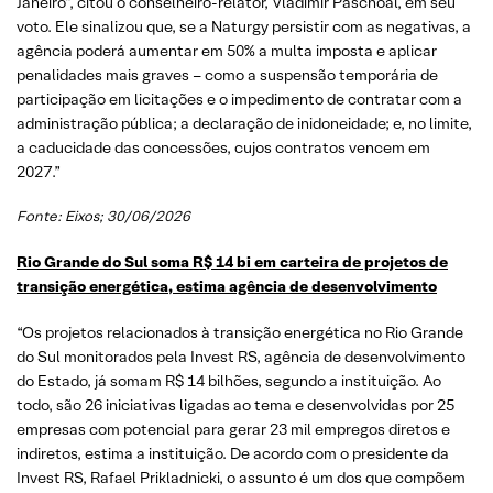
Janeiro”, citou o conselheiro-relator, Vladimir Paschoal, em seu
voto. Ele sinalizou que, se a Naturgy persistir com as negativas, a
agência poderá aumentar em 50% a multa imposta e aplicar
penalidades mais graves – como a suspensão temporária de
participação em licitações e o impedimento de contratar com a
administração pública; a declaração de inidoneidade; e, no limite,
a caducidade das concessões, cujos contratos vencem em
2027.”
Fonte: Eixos; 30/06/2026
Rio Grande do Sul soma R$ 14 bi em carteira de projetos de
transição energética, estima agência de desenvolvimento
“Os projetos relacionados à transição energética no Rio Grande
do Sul monitorados pela Invest RS, agência de desenvolvimento
do Estado, já somam R$ 14 bilhões, segundo a instituição. Ao
todo, são 26 iniciativas ligadas ao tema e desenvolvidas por 25
empresas com potencial para gerar 23 mil empregos diretos e
indiretos, estima a instituição. De acordo com o presidente da
Invest RS, Rafael Prikladnicki, o assunto é um dos que compõem