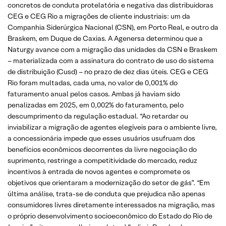
concretos de conduta protelatória e negativa das distribuidoras
CEG e CEG Rio a migrações de cliente industriais: um da
Companhia Siderúrgica Nacional (CSN), em Porto Real, e outro da
Braskem, em Duque de Caxias. A Agenersa determinou que a
Naturgy avance com a migração das unidades da CSN e Braskem
– materializada com a assinatura do contrato de uso do sistema
de distribuição (Cusd) – no prazo de dez dias úteis. CEG e CEG
Rio foram multadas, cada uma, no valor de 0,001% do
faturamento anual pelos casos. Ambas já haviam sido
penalizadas em 2025, em 0,002% do faturamento, pelo
descumprimento da regulação estadual. “Ao retardar ou
inviabilizar a migração de agentes elegíveis para o ambiente livre,
a concessionária impede que esses usuários usufruam dos
benefícios econômicos decorrentes da livre negociação do
suprimento, restringe a competitividade do mercado, reduz
incentivos à entrada de novos agentes e compromete os
objetivos que orientaram a modernização do setor de gás”. “Em
última análise, trata-se de conduta que prejudica não apenas
consumidores livres diretamente interessados na migração, mas
o próprio desenvolvimento socioeconômico do Estado do Rio de