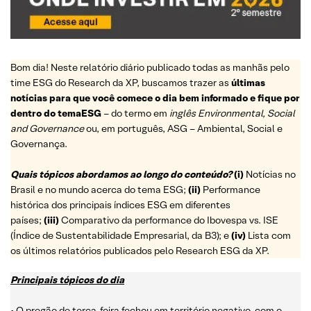
Bom dia! Neste relatório diário publicado todas as manhãs pelo
time ESG do Research da XP, buscamos trazer as
últimas
notícias para que você comece o dia bem informado e fique por
dentro do temaESG
– do termo em
inglês Environmental, Social
and Governance
ou, em português, ASG – Ambiental, Social e
Governança.
Quais tópicos abordamos ao longo do conteúdo?
(i)
Notícias no
Brasil e no mundo acerca do tema ESG;
(ii)
Performance
histórica dos principais índices ESG em diferentes
países;
(iii)
Comparativo da performance do Ibovespa vs. ISE
(Índice de Sustentabilidade Empresarial, da B3); e
(iv)
Lista com
os últimos relatórios publicados pelo Research ESG da XP.
Principais tópicos do dia
• O pregão de terça-feira fechou em território negativo, com o