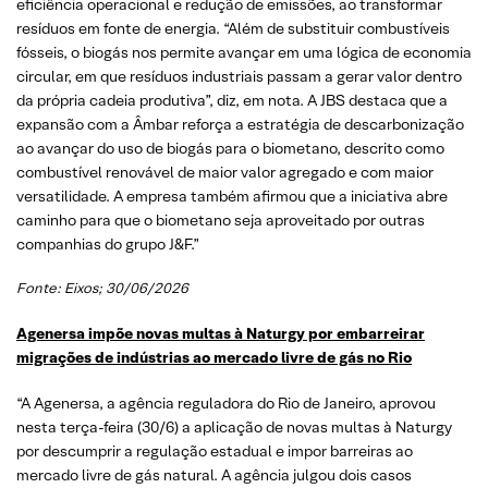
eficiência operacional e redução de emissões, ao transformar
resíduos em fonte de energia. “Além de substituir combustíveis
fósseis, o biogás nos permite avançar em uma lógica de economia
circular, em que resíduos industriais passam a gerar valor dentro
da própria cadeia produtiva”, diz, em nota. A JBS destaca que a
expansão com a Âmbar reforça a estratégia de descarbonização
ao avançar do uso de biogás para o biometano, descrito como
combustível renovável de maior valor agregado e com maior
versatilidade. A empresa também afirmou que a iniciativa abre
caminho para que o biometano seja aproveitado por outras
companhias do grupo J&F.”
Fonte: Eixos; 30/06/2026
Agenersa impõe novas multas à Naturgy por embarreirar
migrações de indústrias ao mercado livre de gás no Rio
“A Agenersa, a agência reguladora do Rio de Janeiro, aprovou
nesta terça-feira (30/6) a aplicação de novas multas à Naturgy
por descumprir a regulação estadual e impor barreiras ao
mercado livre de gás natural. A agência julgou dois casos