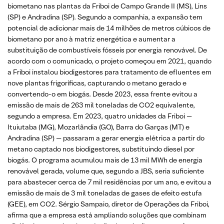
biometano nas plantas da Friboi de Campo Grande II (MS), Lins
(SP) e Andradina (SP). Segundo a companhia, a expansão tem
potencial de adicionar mais de 14 milhões de metros cúbicos de
biometano por ano à matriz energética e aumentar a
substituição de combustíveis fósseis por energia renovável. De
acordo com o comunicado, o projeto começou em 2021, quando
a Friboi instalou biodigestores para tratamento de efluentes em
nove plantas frigoríficas, capturando o metano gerado e
convertendo-o em biogás. Desde 2023, essa frente evitou a
emissão de mais de 263 mil toneladas de CO2 equivalente,
segundo a empresa. Em 2023, quatro unidades da Friboi —
Ituiutaba (MG), Mozarlândia (GO), Barra do Garças (MT) e
Andradina (SP) — passaram a gerar energia elétrica a partir do
metano captado nos biodigestores, substituindo diesel por
biogás. O programa acumulou mais de 13 mil MWh de energia
renovável gerada, volume que, segundo a JBS, seria suficiente
para abastecer cerca de 7 mil residências por um ano, e evitou a
emissão de mais de 3 mil toneladas de gases de efeito estufa
(GEE), em CO2. Sérgio Sampaio, diretor de Operações da Friboi,
afirma que a empresa está ampliando soluções que combinam