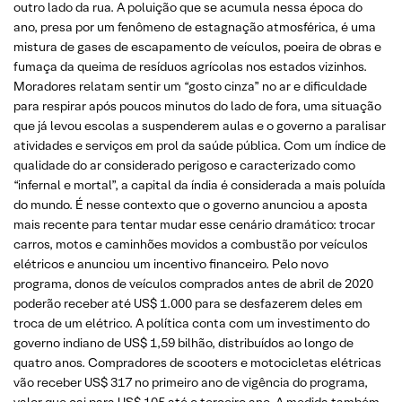
outro lado da rua. A poluição que se acumula nessa época do
ano, presa por um fenômeno de estagnação atmosférica, é uma
mistura de gases de escapamento de veículos, poeira de obras e
fumaça da queima de resíduos agrícolas nos estados vizinhos.
Moradores relatam sentir um “gosto cinza” no ar e dificuldade
para respirar após poucos minutos do lado de fora, uma situação
que já levou escolas a suspenderem aulas e o governo a paralisar
atividades e serviços em prol da saúde pública. Com um índice de
qualidade do ar considerado perigoso e caracterizado como
“infernal e mortal”, a capital da índia é considerada a mais poluída
do mundo. É nesse contexto que o governo anunciou a aposta
mais recente para tentar mudar esse cenário dramático: trocar
carros, motos e caminhões movidos a combustão por veículos
elétricos e anunciou um incentivo financeiro. Pelo novo
programa, donos de veículos comprados antes de abril de 2020
poderão receber até US$ 1.000 para se desfazerem deles em
troca de um elétrico. A política conta com um investimento do
governo indiano de US$ 1,59 bilhão, distribuídos ao longo de
quatro anos. Compradores de scooters e motocicletas elétricas
vão receber US$ 317 no primeiro ano de vigência do programa,
valor que cai para US$ 105 até o terceiro ano. A medida também