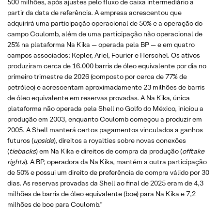
500 milhões, após ajustes pelo fluxo de caixa intermediário a
partir da data de referência. A empresa acrescentou que
adquirirá uma participação operacional de 50% e a operação do
campo Coulomb, além de uma participação não operacional de
25% na plataforma Na Kika — operada pela BP — e em quatro
campos associados: Kepler, Ariel, Fourier e Herschel. Os ativos
produziram cerca de 16.000 barris de óleo equivalente por dia no
primeiro trimestre de 2026 (composto por cerca de 77% de
petróleo) e acrescentam aproximadamente 23 milhões de barris
de óleo equivalente em reservas provadas. A Na Kika, única
plataforma não operada pela Shell no Golfo do México, iniciou a
produção em 2003, enquanto Coulomb começou a produzir em
2005. A Shell manterá certos pagamentos vinculados a ganhos
futuros (
upside
), direitos a royalties sobre novas conexões
(
tiebacks
) em Na Kika e direitos de compra da produção (
offtake
rights
). A BP, operadora da Na Kika, mantém a outra participação
de 50% e possui um direito de preferência de compra válido por 30
dias. As reservas provadas da Shell ao final de 2025 eram de 4,3
milhões de barris de óleo equivalente (boe) para Na Kika e 7,2
milhões de boe para Coulomb.”