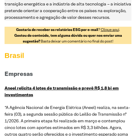
transição energética e a indústria de alta tecnologia – a iniciativa
pretende orientar a cooperação entre os países na exploração,
processamento e agregação de valor desses recursos.
Gostaria de receber os relatórios ESG por e-mail
?
Clique aqui
.
Gostou do conteúdo, tem alguma dúvida ou quer nos enviar uma
sugestão?
Basta deixar um comentário no final do post!
Brasil
Empresas
Aneel relicita 4 lotes de transmissão e prevê R$ 1,8 bi em
investimentos
“A Agência Nacional de Energia Elétrica (Aneel) realiza, na sexta-
feira (03), a segunda sessão pública do Leilão de Transmissão nº
1/2026. A primeira etapa foi realizada em março e contemplou
cinco lotes com aportes estimados em R$ 3,3 bilhões. Agora,
outros quatro serão oferecidos e o investimento esperado soma