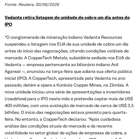
Fonte: Reuters; 30/06/2026
Vedanta retira listagem de unidade de cobre um dia antes do
IPO
“O conglomerado de mineração indiano Vedanta Resources
suspendeu a listagem nos EUA de sua unidade de cobre um dia
antes do início das negociações, citando condições voláteis de
mercado. A CopperTech Metals, subsidiária sediada nos EUA da
Vedanta — empresa pertencente ao bilionário indiano Anil
Agarwal —, anunciou na terça-feira que adiaria sua oferta pública
inicial (IPO). A CopperTech, apresentada pela Vedanta no ano
passado, detém e opera a Konkola Copper Mines, na Zâmbia. A
nova unidade iniciou uma série de apresentações a investidores
(
roadshow
) para o IPO neste mês e pretendia captar mais de US$
400 milhões, com uma avaliação de mercado de cerca de US$ 3,5
bilhões. O início das negociações estava previsto para quarta-
feira. No entanto, a CopperTech declarou: “Após cuidadosa
análise das condições atuais do mercado e da recente
volatilidade no setor global de ações de empresas de cobre, a