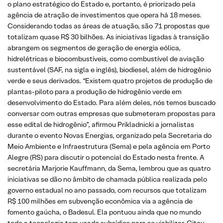
o plano estratégico do Estado e, portanto, é priorizado pela
agência de atração de investimentos que opera há 18 meses.
Considerando todas as áreas de atuação, são 71 propostas que
totalizam quase R$ 30 bilhões. As iniciativas ligadas à transição
abrangem os segmentos de geração de energia eólica,
hidrelétricas e biocombustíveis, como combustível de aviação
sustentável (SAF, na sigla e inglês), biodiesel, além de hidrogênio
verde e seus derivados. “Existem quatro projetos de produção de
plantas-piloto para a produção de hidrogênio verde em
desenvolvimento do Estado. Para além deles, nós temos buscado
conversar com outras empresas que submeteram propostas para
esse edital de hidrogênio”, afirmou Prikladnicki a jornalistas
durante o evento Novas Energias, organizado pela Secretaria do
Meio Ambiente e Infraestrutura (Sema) e pela agência em Porto
Alegre (RS) para discutir o potencial do Estado nesta frente. A
secretária Marjorie Kauffmann, da Sema, lembrou que as quatro
iniciativas se dão no âmbito de chamada pública realizada pelo
governo estadual no ano passado, com recursos que totalizam
R$ 100 milhões em subvenção econômica via a agência de
fomento gaúcha, o Badesul. Ela pontuou ainda que no mundo
todo a tecnologia tem usado subsídios para se viabilizar. Citou