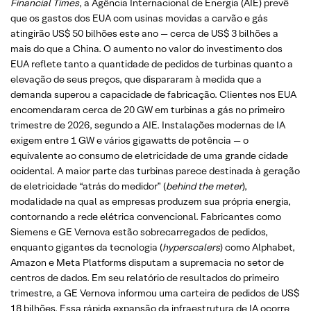
Financial Times
, a Agência Internacional de Energia (AIE) prevê
que os gastos dos EUA com usinas movidas a carvão e gás
atingirão US$ 50 bilhões este ano — cerca de US$ 3 bilhões a
mais do que a China. O aumento no valor do investimento dos
EUA reflete tanto a quantidade de pedidos de turbinas quanto a
elevação de seus preços, que dispararam à medida que a
demanda superou a capacidade de fabricação. Clientes nos EUA
encomendaram cerca de 20 GW em turbinas a gás no primeiro
trimestre de 2026, segundo a AIE. Instalações modernas de IA
exigem entre 1 GW e vários gigawatts de potência — o
equivalente ao consumo de eletricidade de uma grande cidade
ocidental. A maior parte das turbinas parece destinada à geração
de eletricidade “atrás do medidor” (
behind the meter
),
modalidade na qual as empresas produzem sua própria energia,
contornando a rede elétrica convencional. Fabricantes como
Siemens e GE Vernova estão sobrecarregados de pedidos,
enquanto gigantes da tecnologia (
hyperscalers
) como Alphabet,
Amazon e Meta Platforms disputam a supremacia no setor de
centros de dados. Em seu relatório de resultados do primeiro
trimestre, a GE Vernova informou uma carteira de pedidos de US$
18 bilhões. Essa rápida expansão da infraestrutura de IA ocorre