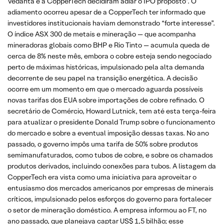
Vedanta e a CopperTech decidiram adiar o IPO proposto”. O
adiamento ocorreu apesar de a CopperTech ter informado que
investidores institucionais haviam demonstrado “forte interesse”.
O índice ASX 300 de metais e mineração — que acompanha
mineradoras globais como BHP e Rio Tinto — acumula queda de
cerca de 8% neste mês, embora o cobre esteja sendo negociado
perto de máximas históricas, impulsionado pela alta demanda
decorrente de seu papel na transição energética. A decisão
ocorre em um momento em que o mercado aguarda possíveis
novas tarifas dos EUA sobre importações de cobre refinado. O
secretário de Comércio, Howard Lutnick, tem até esta terça-feira
para atualizar o presidente Donald Trump sobre o funcionamento
do mercado e sobre a eventual imposição dessas taxas. No ano
passado, o governo impôs uma tarifa de 50% sobre produtos
semimanufaturados, como tubos de cobre, e sobre os chamados
produtos derivados, incluindo conexões para tubos. A listagem da
CopperTech era vista como uma iniciativa para aproveitar o
entusiasmo dos mercados americanos por empresas de minerais
críticos, impulsionado pelos esforços do governo para fortalecer
o setor de mineração doméstico. A empresa informou ao FT, no
ano passado, que planejava captar US$ 1,5 bilhão; esse