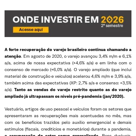
A forte recuperação do varejo brasileiro continua chamando a
atenção
. Em agosto de 2020, o varejo avançou 3,4% m/m e 6,1%
a/a, acima de nossa expectativa (+4,6% a/a) e em linha com o
consenso de mercado (+6,0% a/a). O varejo ampliado (que inclui
material de construção e veículos) acelerou 4,6% m/m e 3,9% a/a,
também acima das expectativas (XP: 2,7% a/a e consenso: +3,5%
a/a).
Tanto as vendas do varejo restrito quanto as do varejo
ampliado já ultrapassam os níveis pré-pandemia (jan/2020).
Vestuário, artigos de uso pessoal e veículos foram os setores que
apresentaram as recuperações mais acentuadas no mês, mas
com os benefícios trazidos pelo auxílio emergencial e demais
estímulos (fiscais, creditícios e monetários) durante a pandemia,
a recuperação do setor segue generalizada
. Bens duráveis,