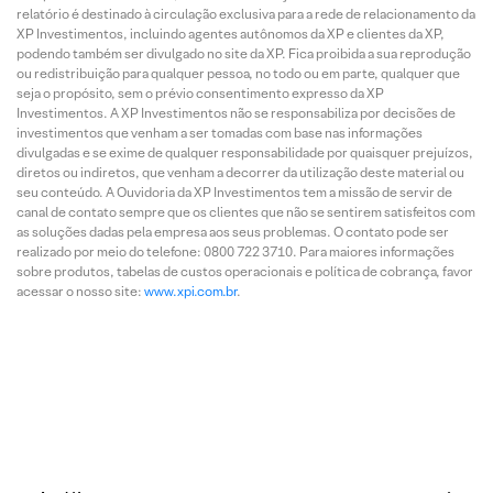
relatório é destinado à circulação exclusiva para a rede de relacionamento da
XP Investimentos, incluindo agentes autônomos da XP e clientes da XP,
podendo também ser divulgado no site da XP. Fica proibida a sua reprodução
ou redistribuição para qualquer pessoa, no todo ou em parte, qualquer que
seja o propósito, sem o prévio consentimento expresso da XP
Investimentos. A XP Investimentos não se responsabiliza por decisões de
investimentos que venham a ser tomadas com base nas informações
divulgadas e se exime de qualquer responsabilidade por quaisquer prejuízos,
diretos ou indiretos, que venham a decorrer da utilização deste material ou
seu conteúdo. A Ouvidoria da XP Investimentos tem a missão de servir de
canal de contato sempre que os clientes que não se sentirem satisfeitos com
as soluções dadas pela empresa aos seus problemas. O contato pode ser
realizado por meio do telefone: 0800 722 3710. Para maiores informações
sobre produtos, tabelas de custos operacionais e política de cobrança, favor
acessar o nosso site:
www.xpi.com.br
.