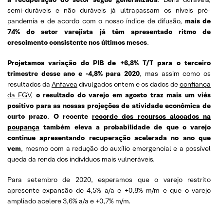
semi-duráveis e não duráveis já ultrapassam os níveis pré-
pandemia e de acordo com o nosso índice de difusão,
mais de
74% do setor varejista já têm apresentado ritmo de
crescimento consistente nos últimos meses
.
Projetamos variação do PIB de +6,8% T/T para o terceiro
trimestre desse ano e -4,8% para 2020
, mas assim como os
resultados da
Anfavea
divulgados ontem e os dados de
confiança
da FGV
,
o resultado do varejo em agosto traz mais um viés
positivo para as nossas projeções de atividade econômica de
curto prazo
.
O recente
recorde dos recursos alocados na
poupança
também eleva a probabilidade de que o varejo
continue apresentando recuperação acelerada no ano que
vem
, mesmo com a redução do auxílio emergencial e a possível
queda da renda dos indivíduos mais vulneráveis.
Para setembro de 2020, esperamos que o varejo restrito
apresente expansão de 4,5% a/a e +0,8% m/m e que o varejo
ampliado acelere 3,6% a/a e +0,7% m/m.