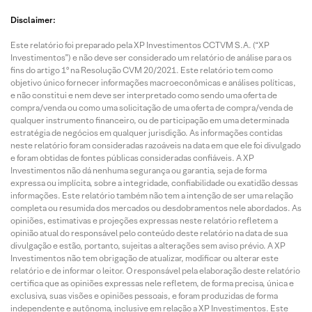
Disclaimer:
Este relatório foi preparado pela XP Investimentos CCTVM S.A. (“XP
Investimentos”) e não deve ser considerado um relatório de análise para os
fins do artigo 1º na Resolução CVM 20/2021. Este relatório tem como
objetivo único fornecer informações macroeconômicas e análises políticas,
e não constitui e nem deve ser interpretado como sendo uma oferta de
compra/venda ou como uma solicitação de uma oferta de compra/venda de
qualquer instrumento financeiro, ou de participação em uma determinada
estratégia de negócios em qualquer jurisdição. As informações contidas
neste relatório foram consideradas razoáveis na data em que ele foi divulgado
e foram obtidas de fontes públicas consideradas confiáveis. A XP
Investimentos não dá nenhuma segurança ou garantia, seja de forma
expressa ou implícita, sobre a integridade, confiabilidade ou exatidão dessas
informações. Este relatório também não tem a intenção de ser uma relação
completa ou resumida dos mercados ou desdobramentos nele abordados. As
opiniões, estimativas e projeções expressas neste relatório refletem a
opinião atual do responsável pelo conteúdo deste relatório na data de sua
divulgação e estão, portanto, sujeitas a alterações sem aviso prévio. A XP
Investimentos não tem obrigação de atualizar, modificar ou alterar este
relatório e de informar o leitor. O responsável pela elaboração deste relatório
certifica que as opiniões expressas nele refletem, de forma precisa, única e
exclusiva, suas visões e opiniões pessoais, e foram produzidas de forma
independente e autônoma, inclusive em relação a XP Investimentos. Este