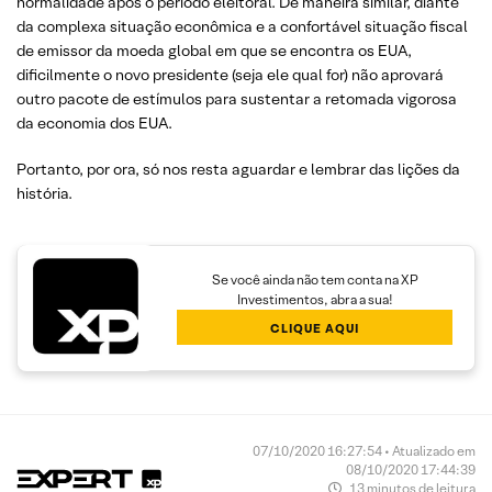
normalidade após o período eleitoral. De maneira similar, diante
da complexa situação econômica e a confortável situação fiscal
de emissor da moeda global em que se encontra os EUA,
dificilmente o novo presidente (seja ele qual for) não aprovará
outro pacote de estímulos para sustentar a retomada vigorosa
da economia dos EUA.
Portanto, por ora, só nos resta aguardar e lembrar das lições da
história.
Se você ainda não tem conta na XP
Investimentos, abra a sua!
CLIQUE AQUI
07/10/2020 16:27:54 • Atualizado em
08/10/2020 17:44:39
13 minutos de leitura