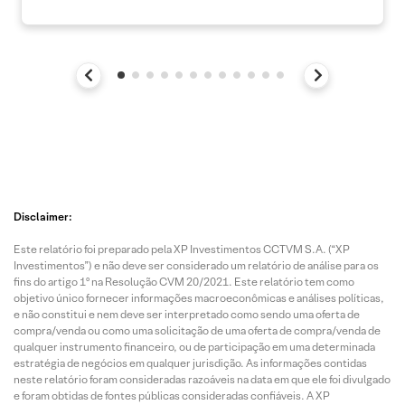
Disclaimer:
Este relatório foi preparado pela XP Investimentos CCTVM S.A. (“XP
Investimentos”) e não deve ser considerado um relatório de análise para os
fins do artigo 1º na Resolução CVM 20/2021. Este relatório tem como
objetivo único fornecer informações macroeconômicas e análises políticas,
e não constitui e nem deve ser interpretado como sendo uma oferta de
compra/venda ou como uma solicitação de uma oferta de compra/venda de
qualquer instrumento financeiro, ou de participação em uma determinada
estratégia de negócios em qualquer jurisdição. As informações contidas
neste relatório foram consideradas razoáveis na data em que ele foi divulgado
e foram obtidas de fontes públicas consideradas confiáveis. A XP