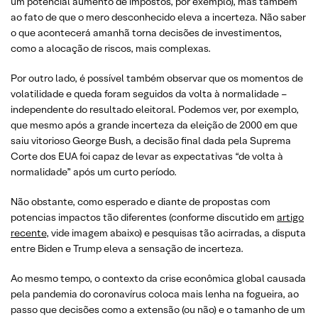
um potencial aumento de impostos, por exemplo), mas também
ao fato de que o mero desconhecido eleva a incerteza. Não saber
o que acontecerá amanhã torna decisões de investimentos,
como a alocação de riscos, mais complexas.
Por outro lado, é possível também observar que os momentos de
volatilidade e queda foram seguidos da volta à normalidade –
independente do resultado eleitoral. Podemos ver, por exemplo,
que mesmo após a grande incerteza da eleição de 2000 em que
saiu vitorioso George Bush, a decisão final dada pela Suprema
Corte dos EUA foi capaz de levar as expectativas “de volta à
normalidade” após um curto período.
Não obstante, como esperado e diante de propostas com
potencias impactos tão diferentes (conforme discutido em
artigo
recente,
vide imagem abaixo) e pesquisas tão acirradas, a disputa
entre Biden e Trump eleva a sensação de incerteza.
Ao mesmo tempo, o contexto da crise econômica global causada
pela pandemia do coronavírus coloca mais lenha na fogueira, ao
passo que decisões como a extensão (ou não) e o tamanho de um