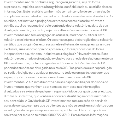
Investimentos não dá nenhuma segurança ou garantia, seja de forma
expressa ou implícita, sobre a integridade, confiabilidade ou exatidão dessas
informações. Este relatório também não tem a intenção de ser uma relação
completa ou resumida dos mercados ou desdobramentos nele abordados. As
opiniões, estimativas e projeções expressas neste relatório refletem a
opinião atual do responsável pelo conteúdo deste relatório na data de sua
divulgação e estão, portanto, sujeitas a alterações sem aviso prévio. A XP
Investimentos não tem obrigação de atualizar, modificar ou alterar este
relatório e de informar o leitor. O responsável pela elaboração deste relatório
certifica que as opiniões expressas nele refletem, de forma precisa, única e
exclusiva, suas visões e opiniões pessoais, e foram produzidas de forma
independente e autônoma, inclusive em relação a XP Investimentos. Este
relatório é destinado à circulação exclusiva para a rede de relacionamento da
XP Investimentos, incluindo agentes autônomos da XP e clientes da XP,
podendo também ser divulgado no site da XP. Fica proibida a sua reprodução
ou redistribuição para qualquer pessoa, no todo ou em parte, qualquer que
seja o propósito, sem o prévio consentimento expresso da XP
Investimentos. A XP Investimentos não se responsabiliza por decisões de
investimentos que venham a ser tomadas com base nas informações
divulgadas e se exime de qualquer responsabilidade por quaisquer prejuízos,
diretos ou indiretos, que venham a decorrer da utilização deste material ou
seu conteúdo. A Ouvidoria da XP Investimentos tem a missão de servir de
canal de contato sempre que os clientes que não se sentirem satisfeitos com
as soluções dadas pela empresa aos seus problemas. O contato pode ser
realizado por meio do telefone: 0800 722 3710. Para maiores informações