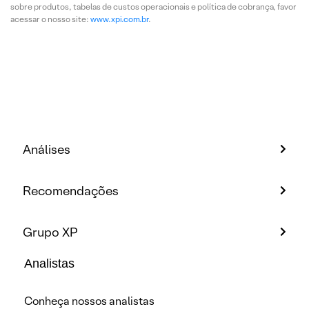
sobre produtos, tabelas de custos operacionais e política de cobrança, favor
acessar o nosso site:
www.xpi.com.br
.
Análises
Recomendações
Grupo XP
Analistas
Conheça nossos analistas