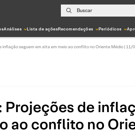
Buscar
os
Análises
Lista de ações
Recomendações
Periódicos
Apr
e inflação seguem em alta em meio ao conflito no Oriente Médio | 11/
: Projeções de infl
o ao conflito no Ori