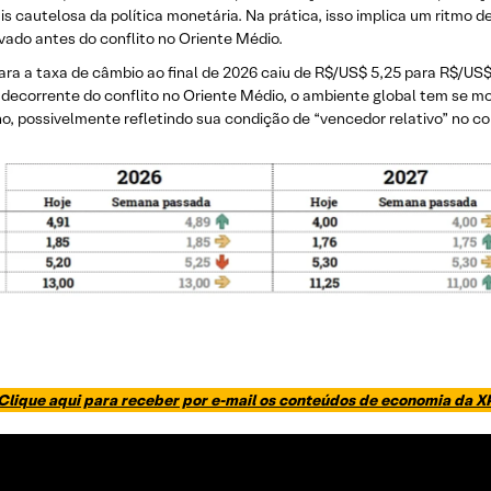
is cautelosa da política monetária. Na prática, isso implica um ritmo d
ado antes do conflito no Oriente Médio.
ara a taxa de câmbio ao final de 2026 caiu de R$/US$ 5,25 para R$/US
ecorrente do conflito no Oriente Médio, o ambiente global tem se most
 possivelmente refletindo sua condição de “vencedor relativo” no co
Clique aqui para receber por e-mail os conteúdos de economia da X