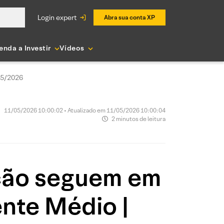
login expert
Abra sua conta XP
enda a Investir
Vídeos
05/2026
11/05/2026 10:00:02 • Atualizado em 11/05/2026 10:00:04
2 minutos de leitura
ação seguem em
ente Médio |