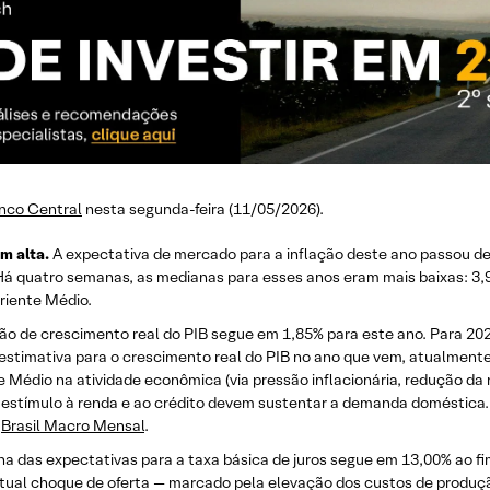
nco Central
nesta segunda-feira (11/05/2026).
m alta.
A expectativa de mercado para a inflação deste ano passou de
á quatro semanas, as medianas para esses anos eram mais baixas: 3,9
Oriente Médio.
são de crescimento real do PIB segue em 1,85% para este ano. Para 202
estimativa para o crescimento real do PIB no ano que vem, atualmente
e Médio na atividade econômica (via pressão inflacionária, redução d
 de estímulo à renda e ao crédito devem sustentar a demanda doméstic
o
Brasil Macro Mensal
.
a das expectativas para a taxa básica de juros segue em 13,00% ao fi
atual choque de oferta — marcado pela elevação dos custos de produ