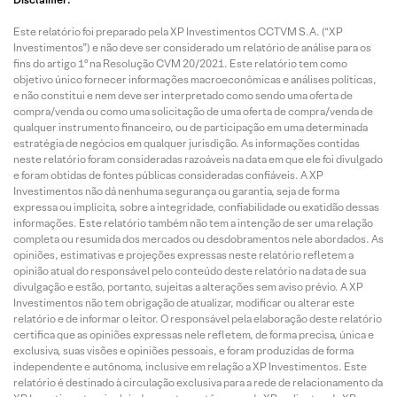
Este relatório foi preparado pela XP Investimentos CCTVM S.A. (“XP
Investimentos”) e não deve ser considerado um relatório de análise para os
fins do artigo 1º na Resolução CVM 20/2021. Este relatório tem como
objetivo único fornecer informações macroeconômicas e análises políticas,
e não constitui e nem deve ser interpretado como sendo uma oferta de
compra/venda ou como uma solicitação de uma oferta de compra/venda de
qualquer instrumento financeiro, ou de participação em uma determinada
estratégia de negócios em qualquer jurisdição. As informações contidas
neste relatório foram consideradas razoáveis na data em que ele foi divulgado
e foram obtidas de fontes públicas consideradas confiáveis. A XP
Investimentos não dá nenhuma segurança ou garantia, seja de forma
expressa ou implícita, sobre a integridade, confiabilidade ou exatidão dessas
informações. Este relatório também não tem a intenção de ser uma relação
completa ou resumida dos mercados ou desdobramentos nele abordados. As
opiniões, estimativas e projeções expressas neste relatório refletem a
opinião atual do responsável pelo conteúdo deste relatório na data de sua
divulgação e estão, portanto, sujeitas a alterações sem aviso prévio. A XP
Investimentos não tem obrigação de atualizar, modificar ou alterar este
relatório e de informar o leitor. O responsável pela elaboração deste relatório
certifica que as opiniões expressas nele refletem, de forma precisa, única e
exclusiva, suas visões e opiniões pessoais, e foram produzidas de forma
independente e autônoma, inclusive em relação a XP Investimentos. Este
relatório é destinado à circulação exclusiva para a rede de relacionamento da