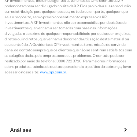
XP Investimentos, incluindo agentes autônomos da XP e clientes da XP,
podendo também ser divulgado no site da XP. Fica proibida a sua reprodução
ou redistribuição para qualquer pessoa, no todo ou em parte, qualquer que
seja o propósito, sem o prévio consentimento expresso da XP
Investimentos. A XP Investimentos não se responsabiliza por decisões de
investimentos que venham a ser tomadas com base nas informações
divulgadas e se exime de qualquer responsabilidade por quaisquer prejuízos,
diretos ou indiretos, que venham a decorrer da utilização deste material ou
seu conteúdo. A Ouvidoria da XP Investimentos tem a missão de servir de
canal de contato sempre que os clientes que não se sentirem satisfeitos com
as soluções dadas pela empresa aos seus problemas. O contato pode ser
realizado por meio do telefone: 0800 722 3710. Para maiores informações
sobre produtos, tabelas de custos operacionais e política de cobrança, favor
acessar o nosso site:
www.xpi.com.br
.
Análises