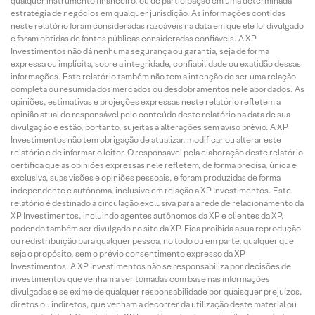
qualquer instrumento financeiro, ou de participação em uma determinada
estratégia de negócios em qualquer jurisdição. As informações contidas
neste relatório foram consideradas razoáveis na data em que ele foi divulgado
e foram obtidas de fontes públicas consideradas confiáveis. A XP
Investimentos não dá nenhuma segurança ou garantia, seja de forma
expressa ou implícita, sobre a integridade, confiabilidade ou exatidão dessas
informações. Este relatório também não tem a intenção de ser uma relação
completa ou resumida dos mercados ou desdobramentos nele abordados. As
opiniões, estimativas e projeções expressas neste relatório refletem a
opinião atual do responsável pelo conteúdo deste relatório na data de sua
divulgação e estão, portanto, sujeitas a alterações sem aviso prévio. A XP
Investimentos não tem obrigação de atualizar, modificar ou alterar este
relatório e de informar o leitor. O responsável pela elaboração deste relatório
certifica que as opiniões expressas nele refletem, de forma precisa, única e
exclusiva, suas visões e opiniões pessoais, e foram produzidas de forma
independente e autônoma, inclusive em relação a XP Investimentos. Este
relatório é destinado à circulação exclusiva para a rede de relacionamento da
XP Investimentos, incluindo agentes autônomos da XP e clientes da XP,
podendo também ser divulgado no site da XP. Fica proibida a sua reprodução
ou redistribuição para qualquer pessoa, no todo ou em parte, qualquer que
seja o propósito, sem o prévio consentimento expresso da XP
Investimentos. A XP Investimentos não se responsabiliza por decisões de
investimentos que venham a ser tomadas com base nas informações
divulgadas e se exime de qualquer responsabilidade por quaisquer prejuízos,
diretos ou indiretos, que venham a decorrer da utilização deste material ou