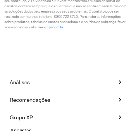
seu conteúdo. A Ouvidoria da XP Investimentos tem a missão de servir de
canal de contato sempre que os clientes que não se sentirem satisfeitos com
as soluções dadas pela empresa aos seus problemas. O contato pode ser
realizado por meio do telefone: 0800 722 3710. Para maiores informações
sobre produtos, tabelas de custos operacionais e política de cobrança, favor
acessar o nosso site:
www.xpi.com.br
.
Análises
Recomendações
Grupo XP
Analistas