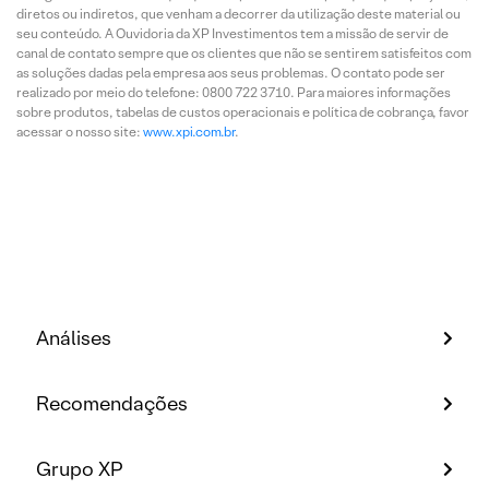
diretos ou indiretos, que venham a decorrer da utilização deste material ou
seu conteúdo. A Ouvidoria da XP Investimentos tem a missão de servir de
canal de contato sempre que os clientes que não se sentirem satisfeitos com
as soluções dadas pela empresa aos seus problemas. O contato pode ser
realizado por meio do telefone: 0800 722 3710. Para maiores informações
sobre produtos, tabelas de custos operacionais e política de cobrança, favor
acessar o nosso site:
www.xpi.com.br
.
Análises
Recomendações
Grupo XP