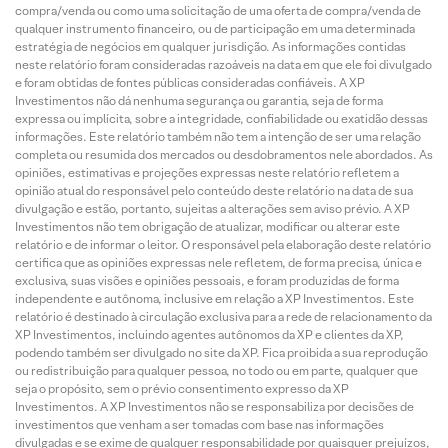
compra/venda ou como uma solicitação de uma oferta de compra/venda de
qualquer instrumento financeiro, ou de participação em uma determinada
estratégia de negócios em qualquer jurisdição. As informações contidas
neste relatório foram consideradas razoáveis na data em que ele foi divulgado
e foram obtidas de fontes públicas consideradas confiáveis. A XP
Investimentos não dá nenhuma segurança ou garantia, seja de forma
expressa ou implícita, sobre a integridade, confiabilidade ou exatidão dessas
informações. Este relatório também não tem a intenção de ser uma relação
completa ou resumida dos mercados ou desdobramentos nele abordados. As
opiniões, estimativas e projeções expressas neste relatório refletem a
opinião atual do responsável pelo conteúdo deste relatório na data de sua
divulgação e estão, portanto, sujeitas a alterações sem aviso prévio. A XP
Investimentos não tem obrigação de atualizar, modificar ou alterar este
relatório e de informar o leitor. O responsável pela elaboração deste relatório
certifica que as opiniões expressas nele refletem, de forma precisa, única e
exclusiva, suas visões e opiniões pessoais, e foram produzidas de forma
independente e autônoma, inclusive em relação a XP Investimentos. Este
relatório é destinado à circulação exclusiva para a rede de relacionamento da
XP Investimentos, incluindo agentes autônomos da XP e clientes da XP,
podendo também ser divulgado no site da XP. Fica proibida a sua reprodução
ou redistribuição para qualquer pessoa, no todo ou em parte, qualquer que
seja o propósito, sem o prévio consentimento expresso da XP
Investimentos. A XP Investimentos não se responsabiliza por decisões de
investimentos que venham a ser tomadas com base nas informações
divulgadas e se exime de qualquer responsabilidade por quaisquer prejuízos,