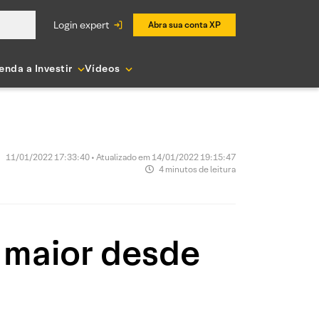
login expert
Abra sua conta XP
enda a Investir
Vídeos
11/01/2022 17:33:40 • Atualizado em 14/01/2022 19:15:47
4 minutos de leitura
 maior desde