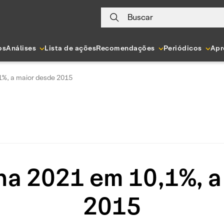
Buscar
os
Análises
Lista de ações
Recomendações
Periódicos
Apr
1%, a maior desde 2015
cha 2021 em 10,1%, a
2015