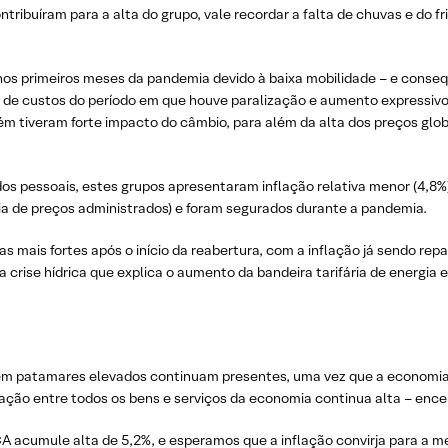
tribuíram para a alta do grupo, vale recordar a falta de chuvas e do 
nos primeiros meses da pandemia devido à baixa mobilidade – e conse
 de custos do período em que houve paralização e aumento expressivo
tiveram forte impacto do câmbio, para além da alta dos preços globai
os pessoais, estes grupos apresentaram inflação relativa menor (4,8%
a de preços administrados) e foram segurados durante a pandemia.
 mais fortes após o início da reabertura, com a inflação já sendo rep
 crise hídrica que explica o aumento da bandeira tarifária de energia el
 em patamares elevados continuam presentes, uma vez que a economia b
flação entre todos os bens e serviços da economia continua alta – enc
A acumule alta de 5,2%, e esperamos que a inflação convirja para a 