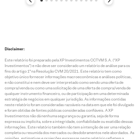
Disclaimer:
Este relatório foi preparado pela XP Investimentos CCTVM S.A. (“XP
Investimentos”) e não deve ser considerado um relatório de análise para os
fins do artigo 1º na Resolução CVM 20/2021. Este relatório tem como
objetivo único fornecer informações macroeconômicas e análises políticas,
e não constitui e nem deve ser interpretado como sendo uma oferta de
compra/venda ou como uma solicitação de uma oferta de compra/venda de
qualquer instrumento financeiro, ou de participação em uma determinada
estratégia de negócios em qualquer jurisdição. As informações contidas
neste relatório foram consideradas razoáveis na data em que ele foi divulgado
e foram obtidas de fontes públicas consideradas confiáveis. A XP
Investimentos não dá nenhuma segurança ou garantia, seja de forma
expressa ou implícita, sobre a integridade, confiabilidade ou exatidão dessas
informações. Este relatório também não tem a intenção de ser uma relação
completa ou resumida dos mercados ou desdobramentos nele abordados. As
opiniões, estimativas e projeções expressas neste relatório refletem a