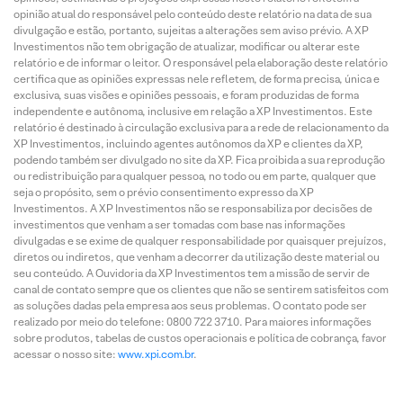
opinião atual do responsável pelo conteúdo deste relatório na data de sua
divulgação e estão, portanto, sujeitas a alterações sem aviso prévio. A XP
Investimentos não tem obrigação de atualizar, modificar ou alterar este
relatório e de informar o leitor. O responsável pela elaboração deste relatório
certifica que as opiniões expressas nele refletem, de forma precisa, única e
exclusiva, suas visões e opiniões pessoais, e foram produzidas de forma
independente e autônoma, inclusive em relação a XP Investimentos. Este
relatório é destinado à circulação exclusiva para a rede de relacionamento da
XP Investimentos, incluindo agentes autônomos da XP e clientes da XP,
podendo também ser divulgado no site da XP. Fica proibida a sua reprodução
ou redistribuição para qualquer pessoa, no todo ou em parte, qualquer que
seja o propósito, sem o prévio consentimento expresso da XP
Investimentos. A XP Investimentos não se responsabiliza por decisões de
investimentos que venham a ser tomadas com base nas informações
divulgadas e se exime de qualquer responsabilidade por quaisquer prejuízos,
diretos ou indiretos, que venham a decorrer da utilização deste material ou
seu conteúdo. A Ouvidoria da XP Investimentos tem a missão de servir de
canal de contato sempre que os clientes que não se sentirem satisfeitos com
as soluções dadas pela empresa aos seus problemas. O contato pode ser
realizado por meio do telefone: 0800 722 3710. Para maiores informações
sobre produtos, tabelas de custos operacionais e política de cobrança, favor
acessar o nosso site:
www.xpi.com.br
.