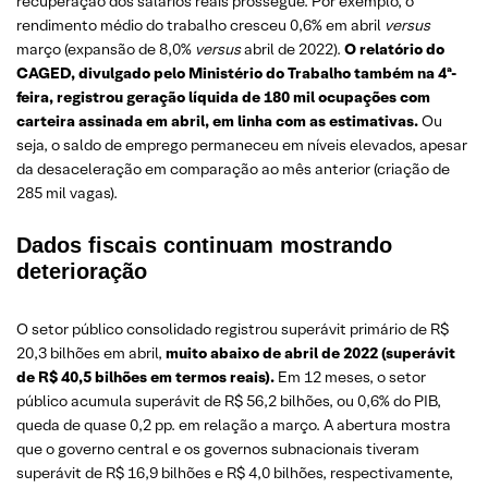
recuperação dos salários reais prossegue. Por exemplo, o
rendimento médio do trabalho cresceu 0,6% em abril
versus
março (expansão de 8,0%
versus
abril de 2022).
O relatório do
CAGED, divulgado pelo Ministério do Trabalho também na 4ª-
feira, registrou geração líquida de 180 mil ocupações com
carteira assinada em abril, em linha com as estimativas.
Ou
seja, o saldo de emprego permaneceu em níveis elevados, apesar
da desaceleração em comparação ao mês anterior (criação de
285 mil vagas).
Dados fiscais continuam mostrando
deterioração
O setor público consolidado registrou superávit primário de R$
20,3 bilhões em abril,
muito abaixo de abril de 2022 (superávit
de R$ 40,5 bilhões em termos reais).
Em 12 meses, o setor
público acumula superávit de R$ 56,2 bilhões, ou 0,6% do PIB,
queda de quase 0,2 pp. em relação a março. A abertura mostra
que o governo central e os governos subnacionais tiveram
superávit de R$ 16,9 bilhões e R$ 4,0 bilhões, respectivamente,