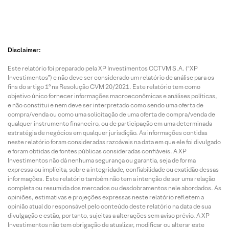
Disclaimer:
Este relatório foi preparado pela XP Investimentos CCTVM S.A. (“XP
Investimentos”) e não deve ser considerado um relatório de análise para os
fins do artigo 1º na Resolução CVM 20/2021. Este relatório tem como
objetivo único fornecer informações macroeconômicas e análises políticas,
e não constitui e nem deve ser interpretado como sendo uma oferta de
compra/venda ou como uma solicitação de uma oferta de compra/venda de
qualquer instrumento financeiro, ou de participação em uma determinada
estratégia de negócios em qualquer jurisdição. As informações contidas
neste relatório foram consideradas razoáveis na data em que ele foi divulgado
e foram obtidas de fontes públicas consideradas confiáveis. A XP
Investimentos não dá nenhuma segurança ou garantia, seja de forma
expressa ou implícita, sobre a integridade, confiabilidade ou exatidão dessas
informações. Este relatório também não tem a intenção de ser uma relação
completa ou resumida dos mercados ou desdobramentos nele abordados. As
opiniões, estimativas e projeções expressas neste relatório refletem a
opinião atual do responsável pelo conteúdo deste relatório na data de sua
divulgação e estão, portanto, sujeitas a alterações sem aviso prévio. A XP
Investimentos não tem obrigação de atualizar, modificar ou alterar este