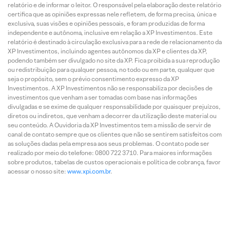
relatório e de informar o leitor. O responsável pela elaboração deste relatório
certifica que as opiniões expressas nele refletem, de forma precisa, única e
exclusiva, suas visões e opiniões pessoais, e foram produzidas de forma
independente e autônoma, inclusive em relação a XP Investimentos. Este
relatório é destinado à circulação exclusiva para a rede de relacionamento da
XP Investimentos, incluindo agentes autônomos da XP e clientes da XP,
podendo também ser divulgado no site da XP. Fica proibida a sua reprodução
ou redistribuição para qualquer pessoa, no todo ou em parte, qualquer que
seja o propósito, sem o prévio consentimento expresso da XP
Investimentos. A XP Investimentos não se responsabiliza por decisões de
investimentos que venham a ser tomadas com base nas informações
divulgadas e se exime de qualquer responsabilidade por quaisquer prejuízos,
diretos ou indiretos, que venham a decorrer da utilização deste material ou
seu conteúdo. A Ouvidoria da XP Investimentos tem a missão de servir de
canal de contato sempre que os clientes que não se sentirem satisfeitos com
as soluções dadas pela empresa aos seus problemas. O contato pode ser
realizado por meio do telefone: 0800 722 3710. Para maiores informações
sobre produtos, tabelas de custos operacionais e política de cobrança, favor
acessar o nosso site:
www.xpi.com.br
.