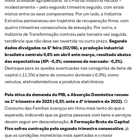
maior atividade agropecuária. Já o PIB da Indústria recuou –
modestamente – pelo segundo trimestre seguido, com sinais
mistos entre os seus componentes. Por um lado, a Indústria
Extrativa permaneceu em trajetória de recuperação firme, com
quatro trimestres consecutivos de elevação. Por outro, a
Indústria de Transformação contraiu pela terceira vez seguida,
tendência que não deve ser revertida no curto prazo.
Segundo
dados divulgados na 6ª feira (02/06), a produção industrial
brasileira contraiu 0,6% em abril ante março, resultado abaixo
das expectativas (XP: -0,3%; consenso de mercado: -0,2%).
Destaque para as quedas acentuadas nas categorias de bens de
capital (-11,5%) e bens de consumo duráveis (-6,9%), como
veículos, eletrodomésticos e produtos eletrônicos.
Pela ótica da demanda do PIB, a Absorção Doméstica recuou
no 1º trimestre de 2023 (-0,5% ante o 4º trimestre de 2022).
O
Consumo das Famílias avançou em ritmo mais lento do que o
esperado, indicando que os gastos pessoais com bens e serviços
devem seguir em desaceleração.
A Formação Bruta de Capital
Fixo sofreu contração pelo segundo trimestre consecutivo
, já
que as condições monetárias mais apertadas e o maior