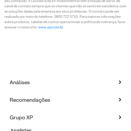
seu conteúdo. A Ouvidoria da XP Investimentos tem a missão de servir de
canal de contato sempre que os clientes que não se sentirem satisfeitos com
as soluções dadas pela empresa aos seus problemas. O contato pode ser
realizado por meio do telefone: 0800 722 3710. Para maiores informações
sobre produtos, tabelas de custos operacionais e política de cobrança, favor
acessar o nosso site:
www.xpi.com.br
.
Análises
Recomendações
Grupo XP
Analistas