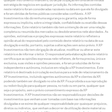
qualquer instrumento financeiro, ou de participação em uma determinada
estratégia de negócios em qualquer jurisdição. As informações contidas
neste relatório foram consideradas razoáveis na data em que ele foi divulgado
e foram obtidas de fontes públicas consideradas confiáveis. A XP
Investimentos não dá nenhuma segurança ou garantia, seja de forma
expressa ou implícita, sobre a integridade, confiabilidade ou exatidão dessas
informações. Este relatório também não tem a intenção de ser uma relação
completa ou resumida dos mercados ou desdobramentos nele abordados. As
opiniões, estimativas e projeções expressas neste relatório refletem a
opinião atual do responsável pelo conteúdo deste relatório na data de sua
divulgação e estão, portanto, sujeitas a alterações sem aviso prévio. A XP
Investimentos não tem obrigação de atualizar, modificar ou alterar este
relatório e de informar o leitor. O responsável pela elaboração deste relatório
certifica que as opiniões expressas nele refletem, de forma precisa, única e
exclusiva, suas visões e opiniões pessoais, e foram produzidas de forma
independente e autônoma, inclusive em relação a XP Investimentos. Este
relatório é destinado à circulação exclusiva para a rede de relacionamento da
XP Investimentos, incluindo agentes autônomos da XP e clientes da XP,
podendo também ser divulgado no site da XP. Fica proibida a sua reprodução
ou redistribuição para qualquer pessoa, no todo ou em parte, qualquer que
seja o propósito, sem o prévio consentimento expresso da XP
Investimentos. A XP Investimentos não se responsabiliza por decisões de
investimentos que venham a ser tomadas com base nas informações
divulgadas e se exime de qualquer responsabilidade por quaisquer prejuízos,
diretos ou indiretos, que venham a decorrer da utilização deste material ou