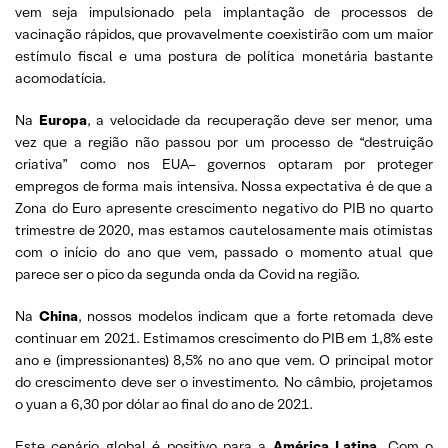
vem seja impulsionado pela implantação de processos de
vacinação rápidos, que provavelmente coexistirão com um maior
estímulo fiscal e uma postura de política monetária bastante
acomodatícia.
Na
Europa
, a velocidade da recuperação deve ser menor, uma
vez que a região não passou por um processo de “destruição
criativa” como nos EUA– governos optaram por proteger
empregos de forma mais intensiva. Nossa expectativa é de que a
Zona do Euro apresente crescimento negativo do PIB no quarto
trimestre de 2020, mas estamos cautelosamente mais otimistas
com o início do ano que vem, passado o momento atual que
parece ser o pico da segunda onda da Covid na região.
Na
China
, nossos modelos indicam que a forte retomada deve
continuar em 2021. Estimamos crescimento do PIB em 1,8% este
ano e (impressionantes) 8,5% no ano que vem. O principal motor
do crescimento deve ser o investimento. No câmbio, projetamos
o yuan a 6,30 por dólar ao final do ano de 2021.
Este cenário global é positivo para a
América Latina
. Com o