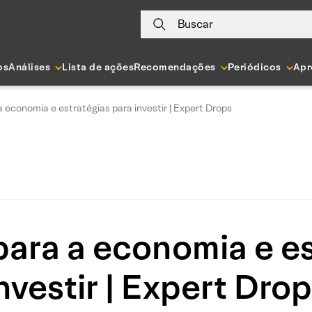
Buscar
os
Análises
Lista de ações
Recomendações
Periódicos
Apr
 economia e estratégias para investir | Expert Drops
para a economia e es
nvestir | Expert Dro