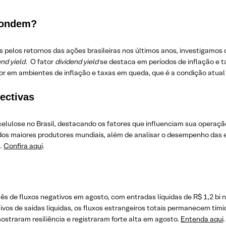
scondem?
s pelos retornos das ações brasileiras nos últimos anos, investigamos
end yield
. O fator
dividend yield
se destaca em períodos de inflação e t
or em ambientes de inflação e taxas em queda, que é a condição atua
pectivas
celulose no Brasil, destacando os fatores que influenciam sua operaç
s maiores produtores mundiais, além de analisar o desempenho das e
s.
Confira aqui
.
s de fluxos negativos em agosto, com entradas líquidas de R$ 1,2 bi no
vos de saídas líquidas, os fluxos estrangeiros totais permanecem tí
mostraram resiliência e registraram forte alta em agosto.
Entenda aqui
.