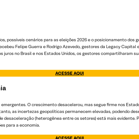
idos, possíveis cenários para as eleições 2026 e o posicionamento do
recebeu Felipe Guerra e Rodrigo Azevedo, gestores da Legacy Capital 
os juros no Brasil e nos Estados Unidos, os gestores compartilharam s
ACESSE AQUI
ia
s emergentes. O crescimento desacelerou, mas segue firme nos Estad
entanto, as incertezas geopolíticas permanecem elevadas, podendo de
 de desaceleração (heterogênea entre os setores) está mais evidente. 
ões para a economia.
ACESSE AQUI