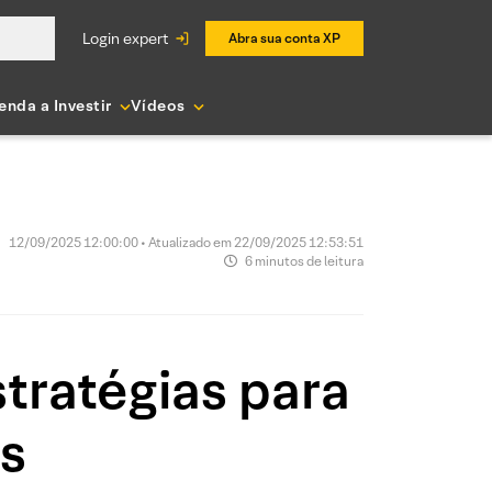
login expert
Abra sua conta XP
enda a Investir
Vídeos
12/09/2025 12:00:00 • Atualizado em 22/09/2025 12:53:51
6 minutos de leitura
tratégias para
ps