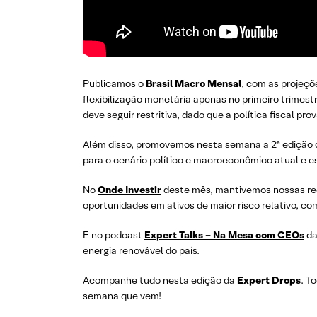
Publicamos o
Brasil Macro Mensal
, com as projeçõ
flexibilização monetária apenas no primeiro trimest
deve seguir restritiva, dado que a política fiscal 
Além disso, promovemos nesta semana a 2ª edição
para o cenário político e macroeconômico atual e es
No
Onde Investir
deste mês, mantivemos nossas rec
oportunidades em ativos de maior risco relativo, c
E no podcast
Expert Talks – Na Mesa com CEOs
da
energia renovável do país.
Acompanhe tudo nesta edição da
Expert Drops
. T
semana que vem!