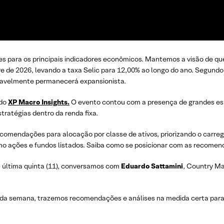
es para os principais indicadores econômicos. Mantemos a visão de que
re de 2026, levando a taxa Selic para 12,00% ao longo do ano. Segundo
provavelmente permanecerá expansionista.
 do
XP Macro Insights.
O evento contou com a presença de grandes esp
tratégias dentro da renda fixa.
omendações para alocação por classe de ativos, priorizando o carreg
omo ações e fundos listados. Saiba como se posicionar com as recomen
 última quinta (11), conversamos com
Eduardo Sattamini
, Country M
oda semana, trazemos recomendações e análises na medida certa para 