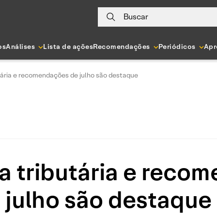
Buscar
os
Análises
Lista de ações
Recomendações
Periódicos
Apr
tária e recomendações de julho são destaque
a tributária e reco
julho são destaque