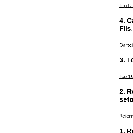
Top Di
4. 
FIIs
Carte
3. T
Top 10
2. R
set
Reform
1. R