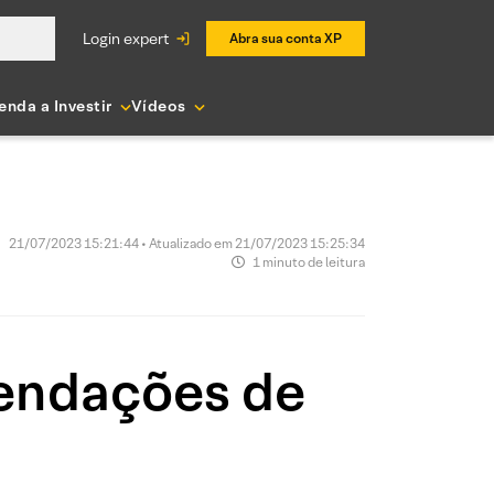
login expert
Abra sua conta XP
enda a Investir
Vídeos
21/07/2023 15:21:44 • Atualizado em 21/07/2023 15:25:34
1 minuto de leitura
mendações de