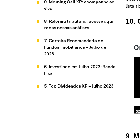
9. Morning Call XP: acompanhe ao
lista a
vivo
10.
8. Reforma tributária: acesse aqui
todas nossas análises
7. Carteira Recomendada de
Fundos Imobiliários – Julho de
2023
6. Investindo em Julho 2023: Renda
Fixa
5. Top Dividendos XP – Julho 2023
4. Carteiras Recomendadas:
Confira nossas recomendações
para ações, FIIs, dividendos,
internacional e por perfil
3. Top 10 ações XP – Julho 2023
9. 