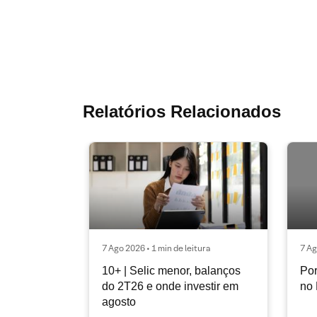
Relatórios Relacionados
7 Ago 2026 • 1 min de leitura
7 Ag
10+ | Selic menor, balanços
Por
do 2T26 e onde investir em
no 
agosto