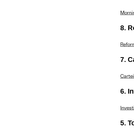
2. Reforma tributária: principais
mudanças na Câmara e impactos
Morni
nos setores da Bolsa
8. R
1. Reforma tributária: o que é, o
que muda e quais os próximos
passos? Veja perguntas e
Reform
respostas
7. C
Carte
6. I
Invest
5. T