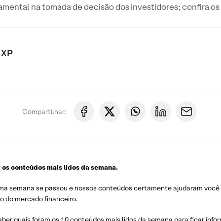
amental na tomada de decisão dos investidores; confira os
 XP
Compartilhar:
: os conteúdos mais lidos da semana.
ma semana se passou e nossos conteúdos certamente ajudaram você a 
o do mercado financeiro.
ber quais foram os 10 conteúdos mais lidos da semana para ficar info