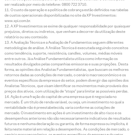
ser realizado por meio do telefone: 0800 722 3710.
O custo da operação e a política de cobrança estão definidos nas tabelas
de custos operacionais disponibilizadas no site da XP Investimentos:
www.xpi.com.br.
A XP Investimentos se exime de qualquer responsabilidade por quaisquer
prejuízos, diretos ou indiretos, que venham a decorrer da utilização deste
relatório ou seu conteúdo.
A Avaliação Técnica e a Avaliação de Fundamentos seguem diferentes
metodologias de análise. A Análise Técnica é executada seguindo conceitos
como tendência, suporte, resistência, candles, volumes, médias móveis
entre outros. Já a Análise Fundamentalista utiliza como informação os
resultados divulgados pelas companhias emissoras e suas projeções. Desta
forma, as opiniões dos Analistas Fundamentalistas, que buscam os melhores
retornos dadas as condições de mercado, o cenário macroeconômico e os
eventos específicos da empresa e do setor, podem divergir das opiniões dos
Analistas Técnicos, que visam identificar os movimentos mais prováveis dos
preços dos ativos, com utilização de “stops” para limitar as possíveis perdas.
Ação é uma fração do capital de uma empresa que é negociada no
mercado. É um título de renda variável, ou seja, um investimento no qual a
rentabilidade não é preestabelecida, varia conforme as cotações de
mercado. O investimento em ações é um investimento de alto risco e os
desempenhos anteriores não são necessariamente indicativos de resultados
futuros e nenhuma declaração ou garantia, de forma expressa ou implícita, é
feita neste material em relação a desempenhos. As condições de mercado, o
cenário macroeconômico, os eventos específicos da empresa e do setor