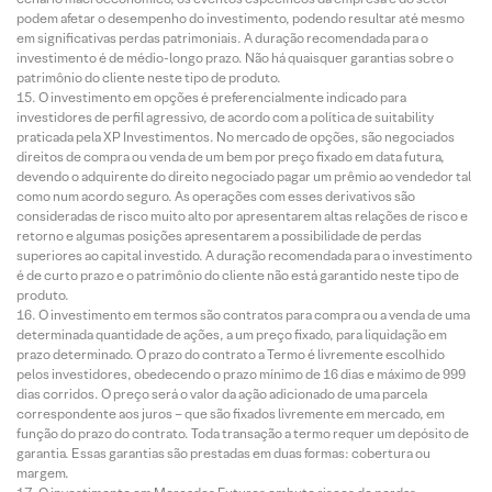
podem afetar o desempenho do investimento, podendo resultar até mesmo
em significativas perdas patrimoniais. A duração recomendada para o
investimento é de médio-longo prazo. Não há quaisquer garantias sobre o
patrimônio do cliente neste tipo de produto.
O investimento em opções é preferencialmente indicado para
investidores de perfil agressivo, de acordo com a política de suitability
praticada pela XP Investimentos. No mercado de opções, são negociados
direitos de compra ou venda de um bem por preço fixado em data futura,
devendo o adquirente do direito negociado pagar um prêmio ao vendedor tal
como num acordo seguro. As operações com esses derivativos são
consideradas de risco muito alto por apresentarem altas relações de risco e
retorno e algumas posições apresentarem a possibilidade de perdas
superiores ao capital investido. A duração recomendada para o investimento
é de curto prazo e o patrimônio do cliente não está garantido neste tipo de
produto.
O investimento em termos são contratos para compra ou a venda de uma
determinada quantidade de ações, a um preço fixado, para liquidação em
prazo determinado. O prazo do contrato a Termo é livremente escolhido
pelos investidores, obedecendo o prazo mínimo de 16 dias e máximo de 999
dias corridos. O preço será o valor da ação adicionado de uma parcela
correspondente aos juros – que são fixados livremente em mercado, em
função do prazo do contrato. Toda transação a termo requer um depósito de
garantia. Essas garantias são prestadas em duas formas: cobertura ou
margem.