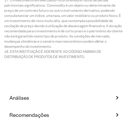
O investimento em Mercados Futuros embute riscos de perdas
patrimoniais significativos. Commodity é um objeto ou determinante de
preço de um contrato futuro ou outro instrumento derivativo, podendo
consubstanciar um índice, uma taxa, um valor mobiliário ou produto físico. É
um investimento de risco muito alto, que contempla a possibilidade de
oscilação de preço devido à utilização de alavancagem financeira. A duração
recomendada para o investimento é de curto prazo e o patrimônio do cliente
não está garantido neste tipo de produto. As condições de mercado,
mudanças climáticas e o cenário macroeconômico podem afetar o
desempenho do investimento.
ESTA INSTITUIÇÃO É ADERENTE AO CÓDIGO ANBIMA DE
DISTRIBUIÇÃO DE PRODUTOS DE INVESTIMENTO.
Análises
Recomendações