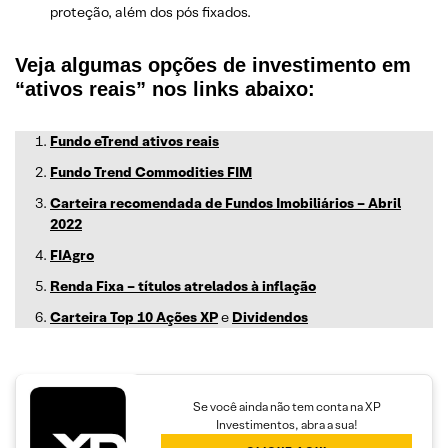
proteção, além dos pós fixados.
Veja algumas opções de investimento em
“ativos reais” nos links abaixo:
Fundo eTrend ativos reais
Fundo Trend Commodities FIM
Carteira recomendada de Fundos Imobiliários – Abril
2022
FIAgro
Renda Fixa – títulos atrelados à inflação
Carteira Top 10 Ações XP
e
Dividendos
Se você ainda não tem conta na XP
Investimentos, abra a sua!