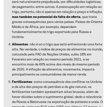
será naturalmente prejudicada, por dificuldades logísticas,
de pagamento, entre outras. A preocupação em relação ao
trigo, portanto, não é apenas em relação a preço e inflação,
mas também no potencial de falta de oferta
, que traria
graves consequências para vários países. Países do Oriente
Médio e da África, por exemplo, dependem
fundamentalmente do trigo exportado pela Rússia e
Ucrânia.
Alimentos
: não é só o trigo que está enfrentando uma forte
alta. Na verdade, o índice de preços de alimentos no mundo,
calculado pela FAO da Nações Unidas, subiu 18% em
Fevereiro em relação ao mesmo período 2021, e se
encontra mais de 60% acima dos níveis do mesmo período
de 2020. A inflação de alimentos, novamente, impacta
principalmente os consumidores de menor renda.
Fertilizantes
: como consequência dos conflitos na Ucrânia
e da alta dos preços do petróleo e do gás natural, os
fertilizantes também apresentam altas bruscas, além de
haver dúvidas sobre o suprimento global, dado a relevância
da Rússia e Bielorussia na exportação de potássio e ureia. O
preço da ureia nos EUA sobe 105% nos últimos 12 meses, e