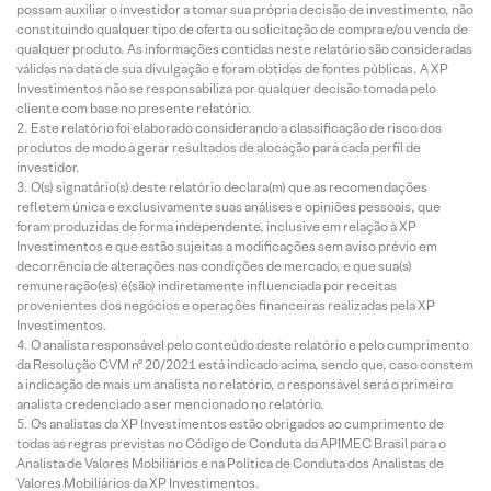
possam auxiliar o investidor a tomar sua própria decisão de investimento, não
constituindo qualquer tipo de oferta ou solicitação de compra e/ou venda de
qualquer produto. As informações contidas neste relatório são consideradas
válidas na data de sua divulgação e foram obtidas de fontes públicas. A XP
Investimentos não se responsabiliza por qualquer decisão tomada pelo
cliente com base no presente relatório.
Este relatório foi elaborado considerando a classificação de risco dos
produtos de modo a gerar resultados de alocação para cada perfil de
investidor.
O(s) signatário(s) deste relatório declara(m) que as recomendações
refletem única e exclusivamente suas análises e opiniões pessoais, que
foram produzidas de forma independente, inclusive em relação à XP
Investimentos e que estão sujeitas a modificações sem aviso prévio em
decorrência de alterações nas condições de mercado, e que sua(s)
remuneração(es) é(são) indiretamente influenciada por receitas
provenientes dos negócios e operações financeiras realizadas pela XP
Investimentos.
O analista responsável pelo conteúdo deste relatório e pelo cumprimento
da Resolução CVM nº 20/2021 está indicado acima, sendo que, caso constem
a indicação de mais um analista no relatório, o responsável será o primeiro
analista credenciado a ser mencionado no relatório.
Os analistas da XP Investimentos estão obrigados ao cumprimento de
todas as regras previstas no Código de Conduta da APIMEC Brasil para o
Analista de Valores Mobiliários e na Política de Conduta dos Analistas de
Valores Mobiliários da XP Investimentos.