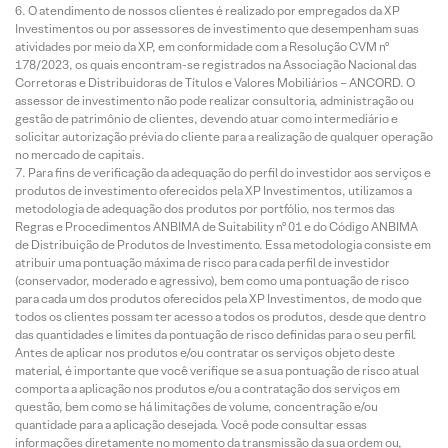
O atendimento de nossos clientes é realizado por empregados da XP
Investimentos ou por assessores de investimento que desempenham suas
atividades por meio da XP, em conformidade com a Resolução CVM nº
178/2023, os quais encontram-se registrados na Associação Nacional das
Corretoras e Distribuidoras de Títulos e Valores Mobiliários – ANCORD. O
assessor de investimento não pode realizar consultoria, administração ou
gestão de patrimônio de clientes, devendo atuar como intermediário e
solicitar autorização prévia do cliente para a realização de qualquer operação
no mercado de capitais.
Para fins de verificação da adequação do perfil do investidor aos serviços e
produtos de investimento oferecidos pela XP Investimentos, utilizamos a
metodologia de adequação dos produtos por portfólio, nos termos das
Regras e Procedimentos ANBIMA de Suitability nº 01 e do Código ANBIMA
de Distribuição de Produtos de Investimento. Essa metodologia consiste em
atribuir uma pontuação máxima de risco para cada perfil de investidor
(conservador, moderado e agressivo), bem como uma pontuação de risco
para cada um dos produtos oferecidos pela XP Investimentos, de modo que
todos os clientes possam ter acesso a todos os produtos, desde que dentro
das quantidades e limites da pontuação de risco definidas para o seu perfil.
Antes de aplicar nos produtos e/ou contratar os serviços objeto deste
material, é importante que você verifique se a sua pontuação de risco atual
comporta a aplicação nos produtos e/ou a contratação dos serviços em
questão, bem como se há limitações de volume, concentração e/ou
quantidade para a aplicação desejada. Você pode consultar essas
informações diretamente no momento da transmissão da sua ordem ou,