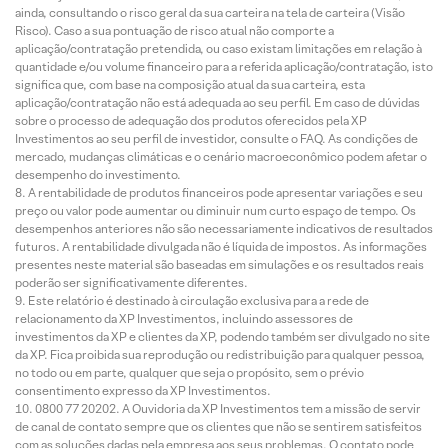
ainda, consultando o risco geral da sua carteira na tela de carteira (Visão
Risco). Caso a sua pontuação de risco atual não comporte a
aplicação/contratação pretendida, ou caso existam limitações em relação à
quantidade e/ou volume financeiro para a referida aplicação/contratação, isto
significa que, com base na composição atual da sua carteira, esta
aplicação/contratação não está adequada ao seu perfil. Em caso de dúvidas
sobre o processo de adequação dos produtos oferecidos pela XP
Investimentos ao seu perfil de investidor, consulte o FAQ. As condições de
mercado, mudanças climáticas e o cenário macroeconômico podem afetar o
desempenho do investimento.
A rentabilidade de produtos financeiros pode apresentar variações e seu
preço ou valor pode aumentar ou diminuir num curto espaço de tempo. Os
desempenhos anteriores não são necessariamente indicativos de resultados
futuros. A rentabilidade divulgada não é líquida de impostos. As informações
presentes neste material são baseadas em simulações e os resultados reais
poderão ser significativamente diferentes.
Este relatório é destinado à circulação exclusiva para a rede de
relacionamento da XP Investimentos, incluindo assessores de
investimentos da XP e clientes da XP, podendo também ser divulgado no site
da XP. Fica proibida sua reprodução ou redistribuição para qualquer pessoa,
no todo ou em parte, qualquer que seja o propósito, sem o prévio
consentimento expresso da XP Investimentos.
0800 77 20202. A Ouvidoria da XP Investimentos tem a missão de servir
de canal de contato sempre que os clientes que não se sentirem satisfeitos
com as soluções dadas pela empresa aos seus problemas. O contato pode