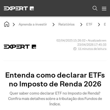
Aprenda a investir
Relatórios
ETF
Ent
02/04/2025 15:26:02 • Atualizado em
23/04/2026 17:45:33
11 minutos de leitura
Entenda como declarar ETFs
no Imposto de Renda 2026
Quer saber como declarar ETF no Imposto de Renda?
Confira mais detalhes sobre a tributação dos Fundos de
Índice.