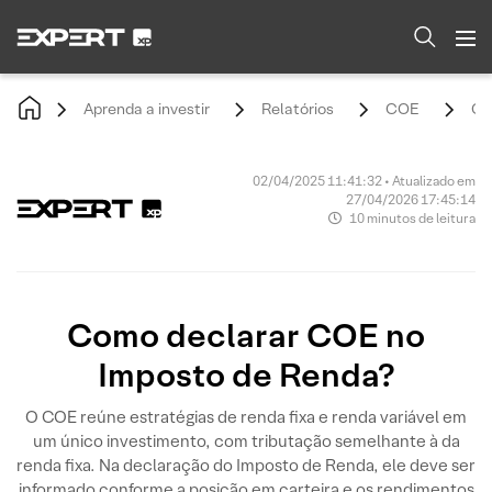
Aprenda a investir
Relatórios
COE
Co
02/04/2025 11:41:32 • Atualizado em
27/04/2026 17:45:14
10 minutos de leitura
Como declarar COE no
Imposto de Renda?
O COE reúne estratégias de renda fixa e renda variável em
um único investimento, com tributação semelhante à da
renda fixa. Na declaração do Imposto de Renda, ele deve ser
informado conforme a posição em carteira e os rendimentos