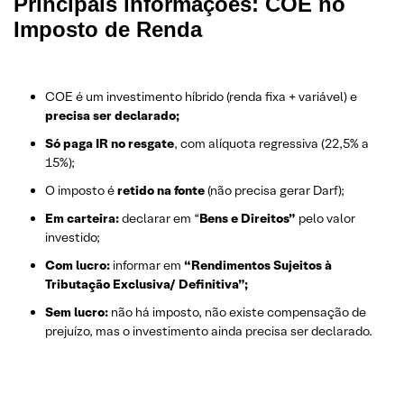
Principais informações: COE no
Imposto de Renda
COE é um investimento híbrido (renda fixa + variável) e
precisa ser declarado;
Só paga IR no resgate
, com alíquota regressiva (22,5% a
15%);
O imposto é
retido na fonte
(não precisa gerar Darf);
Em carteira:
declarar em “
Bens e Direitos”
pelo valor
investido;
Com lucro:
informar em
“Rendimentos Sujeitos à
Tributação Exclusiva/ Definitiva”;
Sem lucro:
não há imposto, não existe compensação de
prejuízo, mas o investimento ainda precisa ser declarado.