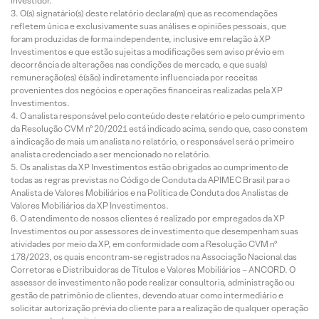
investidor.
O(s) signatário(s) deste relatório declara(m) que as recomendações
refletem única e exclusivamente suas análises e opiniões pessoais, que
foram produzidas de forma independente, inclusive em relação à XP
Investimentos e que estão sujeitas a modificações sem aviso prévio em
decorrência de alterações nas condições de mercado, e que sua(s)
remuneração(es) é(são) indiretamente influenciada por receitas
provenientes dos negócios e operações financeiras realizadas pela XP
Investimentos.
O analista responsável pelo conteúdo deste relatório e pelo cumprimento
da Resolução CVM nº 20/2021 está indicado acima, sendo que, caso constem
a indicação de mais um analista no relatório, o responsável será o primeiro
analista credenciado a ser mencionado no relatório.
Os analistas da XP Investimentos estão obrigados ao cumprimento de
todas as regras previstas no Código de Conduta da APIMEC Brasil para o
Analista de Valores Mobiliários e na Política de Conduta dos Analistas de
Valores Mobiliários da XP Investimentos.
O atendimento de nossos clientes é realizado por empregados da XP
Investimentos ou por assessores de investimento que desempenham suas
atividades por meio da XP, em conformidade com a Resolução CVM nº
178/2023, os quais encontram-se registrados na Associação Nacional das
Corretoras e Distribuidoras de Títulos e Valores Mobiliários – ANCORD. O
assessor de investimento não pode realizar consultoria, administração ou
gestão de patrimônio de clientes, devendo atuar como intermediário e
solicitar autorização prévia do cliente para a realização de qualquer operação