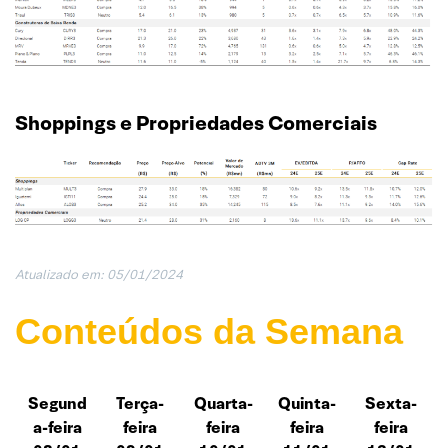
Shoppings e Propriedades Comerciais
Atualizado em: 05/01/202
4
Conteúdos da Semana
Segund
Terça-
Quarta-
Quinta-
Sexta-
a-feira
feira
feira
feira
feira