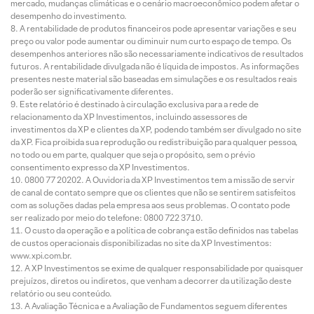
mercado, mudanças climáticas e o cenário macroeconômico podem afetar o
desempenho do investimento.
A rentabilidade de produtos financeiros pode apresentar variações e seu
preço ou valor pode aumentar ou diminuir num curto espaço de tempo. Os
desempenhos anteriores não são necessariamente indicativos de resultados
futuros. A rentabilidade divulgada não é líquida de impostos. As informações
presentes neste material são baseadas em simulações e os resultados reais
poderão ser significativamente diferentes.
Este relatório é destinado à circulação exclusiva para a rede de
relacionamento da XP Investimentos, incluindo assessores de
investimentos da XP e clientes da XP, podendo também ser divulgado no site
da XP. Fica proibida sua reprodução ou redistribuição para qualquer pessoa,
no todo ou em parte, qualquer que seja o propósito, sem o prévio
consentimento expresso da XP Investimentos.
0800 77 20202. A Ouvidoria da XP Investimentos tem a missão de servir
de canal de contato sempre que os clientes que não se sentirem satisfeitos
com as soluções dadas pela empresa aos seus problemas. O contato pode
ser realizado por meio do telefone: 0800 722 3710.
O custo da operação e a política de cobrança estão definidos nas tabelas
de custos operacionais disponibilizadas no site da XP Investimentos:
www.xpi.com.br.
A XP Investimentos se exime de qualquer responsabilidade por quaisquer
prejuízos, diretos ou indiretos, que venham a decorrer da utilização deste
relatório ou seu conteúdo.
A Avaliação Técnica e a Avaliação de Fundamentos seguem diferentes