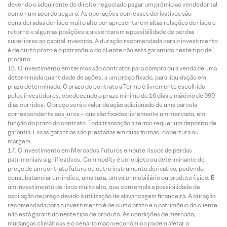
devendo o adquirente do direito negociado pagar um prêmio ao vendedor tal
como num acordo seguro. As operações com esses derivativos são
consideradas de risco muito alto por apresentarem altas relações de risco e
retorno e algumas posições apresentarem a possibilidade de perdas
superiores ao capital investido. A duração recomendada para o investimento
é de curto prazo e o patrimônio do cliente não está garantido neste tipo de
produto.
O investimento em termos são contratos para compra ou a venda de uma
determinada quantidade de ações, a um preço fixado, para liquidação em
prazo determinado. O prazo do contrato a Termo é livremente escolhido
pelos investidores, obedecendo o prazo mínimo de 16 dias e máximo de 999
dias corridos. O preço será o valor da ação adicionado de uma parcela
correspondente aos juros – que são fixados livremente em mercado, em
função do prazo do contrato. Toda transação a termo requer um depósito de
garantia. Essas garantias são prestadas em duas formas: cobertura ou
margem.
O investimento em Mercados Futuros embute riscos de perdas
patrimoniais significativos. Commodity é um objeto ou determinante de
preço de um contrato futuro ou outro instrumento derivativo, podendo
consubstanciar um índice, uma taxa, um valor mobiliário ou produto físico. É
um investimento de risco muito alto, que contempla a possibilidade de
oscilação de preço devido à utilização de alavancagem financeira. A duração
recomendada para o investimento é de curto prazo e o patrimônio do cliente
não está garantido neste tipo de produto. As condições de mercado,
mudanças climáticas e o cenário macroeconômico podem afetar o