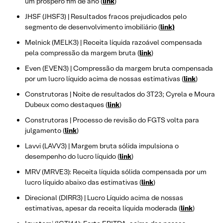
um próspero fim de ano (
link
)
JHSF (JHSF3) | Resultados fracos prejudicados pelo
segmento de desenvolvimento imobiliário (
link)
Melnick (MELK3) | Receita líquida razoável compensada
pela compressão da margem bruta (
link
)
Even (EVEN3) | Compressão da margem bruta compensada
por um lucro líquido acima de nossas estimativas (
link
)
Construtoras | Noite de resultados do 3T23; Cyrela e Moura
Dubeux como destaques (
link
)
Construtoras | Processo de revisão do FGTS volta para
julgamento (
link
)
Lavvi (LAVV3) | Margem bruta sólida impulsiona o
desempenho do lucro líquido (
link
)
MRV (MRVE3): Receita líquida sólida compensada por um
lucro líquido abaixo das estimativas (
link
)
Direcional (DIRR3) | Lucro Líquido acima de nossas
estimativas, apesar da receita líquida moderada (
link
)