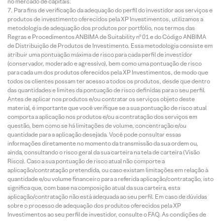
no mercado de capitais.
Para fins de verificação da adequação do perfil do investidor aos serviços e
produtos de investimento oferecidos pela XP Investimentos, utilizamos a
metodologia de adequação dos produtos por portfólio, nos termos das
Regras e Procedimentos ANBIMA de Suitability nº 01 e do Código ANBIMA
de Distribuição de Produtos de Investimento. Essa metodologia consiste em
atribuir uma pontuação máxima de risco para cada perfil de investidor
(conservador, moderado e agressivo), bem como uma pontuação de risco
para cada um dos produtos oferecidos pela XP Investimentos, de modo que
todos os clientes possam ter acesso a todos os produtos, desde que dentro
das quantidades e limites da pontuação de risco definidas para o seu perfil.
Antes de aplicar nos produtos e/ou contratar os serviços objeto deste
material, é importante que você verifique se a sua pontuação de risco atual
comporta a aplicação nos produtos e/ou a contratação dos serviços em
questão, bem como se há limitações de volume, concentração e/ou
quantidade para a aplicação desejada. Você pode consultar essas
informações diretamente no momento da transmissão da sua ordem ou,
ainda, consultando o risco geral da sua carteira na tela de carteira (Visão
Risco). Caso a sua pontuação de risco atual não comporte a
aplicação/contratação pretendida, ou caso existam limitações em relação à
quantidade e/ou volume financeiro para a referida aplicação/contratação, isto
significa que, com base na composição atual da sua carteira, esta
aplicação/contratação não está adequada ao seu perfil. Em caso de dúvidas
sobre o processo de adequação dos produtos oferecidos pela XP
Investimentos ao seu perfil de investidor, consulte o FAQ. As condições de