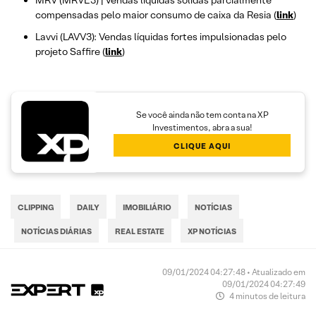
MRV (MRVE3) | Vendas líquidas sólidas parcialmente
compensadas pelo maior consumo de caixa da Resia (
link
)
Lavvi (LAVV3): Vendas líquidas fortes impulsionadas pelo
projeto Saffire (
link
)
Se você ainda não tem conta na XP
Investimentos, abra a sua!
CLIQUE AQUI
CLIPPING
DAILY
IMOBILIÁRIO
NOTÍCIAS
NOTÍCIAS DIÁRIAS
REAL ESTATE
XP NOTÍCIAS
09/01/2024 04:27:48 • Atualizado em
09/01/2024 04:27:49
4 minutos de leitura