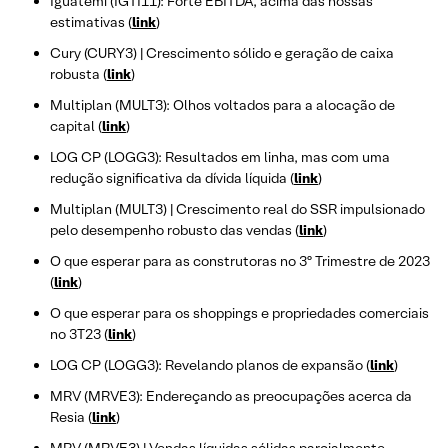
Iguatemi (IGTI11): Forte EBITDA, acima das nossas
estimativas (
link
)
Cury (CURY3) | Crescimento sólido e geração de caixa
robusta (
link
)
Multiplan (MULT3): Olhos voltados para a alocação de
capital (
link
)
LOG CP (LOGG3): Resultados em linha, mas com uma
redução significativa da dívida líquida (
link
)
Multiplan (MULT3) | Crescimento real do SSR impulsionado
pelo desempenho robusto das vendas (
link
)
O que esperar para as construtoras no 3º Trimestre de 2023
(
link
)
O que esperar para os shoppings e propriedades comerciais
no 3T23 (
link
)
LOG CP (LOGG3): Revelando planos de expansão (
link
)
MRV (MRVE3): Endereçando as preocupações acerca da
Resia (
link
)