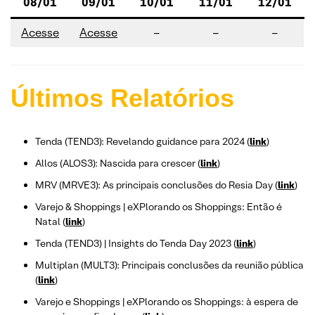
08/01
09/01
10/01
11/01
12/01
Ac
esse
Ac
esse
–
–
–
Últimos Relatórios
Tenda (TEND3): Revelando guidance para 2024 (
link
)
Allos (ALOS3): Nascida para crescer (
link
)
MRV (MRVE3): As principais conclusões do Resia Day (
link
)
Varejo & Shoppings | eXPlorando os Shoppings: Então é
Natal (
link
)
Tenda (TEND3) | Insights do Tenda Day 2023 (
link
)
Multiplan (MULT3): Principais conclusões da reunião pública
(
link
)
Varejo e Shoppings | eXPlorando os Shoppings: à espera de