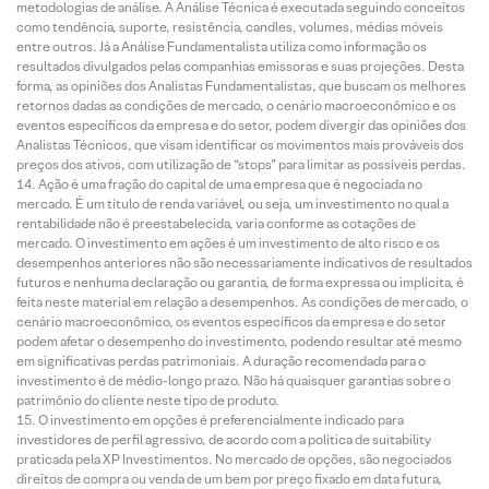
metodologias de análise. A Análise Técnica é executada seguindo conceitos
como tendência, suporte, resistência, candles, volumes, médias móveis
entre outros. Já a Análise Fundamentalista utiliza como informação os
resultados divulgados pelas companhias emissoras e suas projeções. Desta
forma, as opiniões dos Analistas Fundamentalistas, que buscam os melhores
retornos dadas as condições de mercado, o cenário macroeconômico e os
eventos específicos da empresa e do setor, podem divergir das opiniões dos
Analistas Técnicos, que visam identificar os movimentos mais prováveis dos
preços dos ativos, com utilização de “stops” para limitar as possíveis perdas.
Ação é uma fração do capital de uma empresa que é negociada no
mercado. É um título de renda variável, ou seja, um investimento no qual a
rentabilidade não é preestabelecida, varia conforme as cotações de
mercado. O investimento em ações é um investimento de alto risco e os
desempenhos anteriores não são necessariamente indicativos de resultados
futuros e nenhuma declaração ou garantia, de forma expressa ou implícita, é
feita neste material em relação a desempenhos. As condições de mercado, o
cenário macroeconômico, os eventos específicos da empresa e do setor
podem afetar o desempenho do investimento, podendo resultar até mesmo
em significativas perdas patrimoniais. A duração recomendada para o
investimento é de médio-longo prazo. Não há quaisquer garantias sobre o
patrimônio do cliente neste tipo de produto.
O investimento em opções é preferencialmente indicado para
investidores de perfil agressivo, de acordo com a política de suitability
praticada pela XP Investimentos. No mercado de opções, são negociados
direitos de compra ou venda de um bem por preço fixado em data futura,