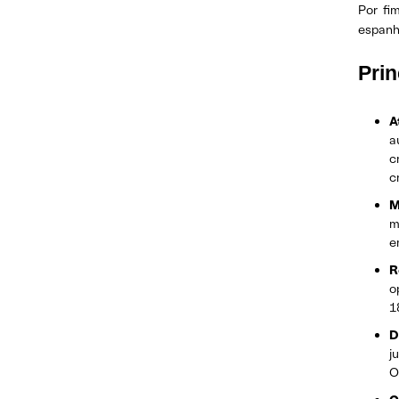
Por fi
espanho
Prin
A
a
c
c
M
m
e
R
o
1
D
j
O