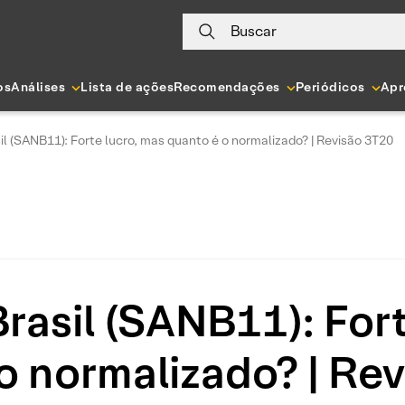
Buscar
os
Análises
Lista de ações
Recomendações
Periódicos
Apr
l (SANB11): Forte lucro, mas quanto é o normalizado? | Revisão 3T20
rasil (SANB11): Fort
o normalizado? | Re