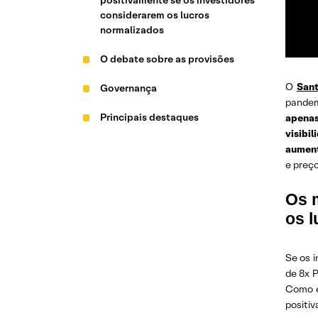
positivamente se os investidores
considerarem os lucros
normalizados
O debate sobre as provisões
O
San
Governança
pandem
Principais destaques
apenas
visibi
aument
e preç
Os 
os 
Se os 
de 8x 
Como é
positiv