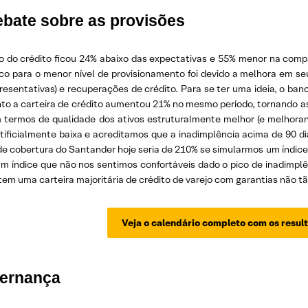
ebate sobre as provisões
 do crédito ficou 24% abaixo das expectativas e 55% menor na compara
co para o menor nível de provisionamento foi devido a melhora em s
presentativas) e recuperações de crédito. Para se ter uma ideia, o b
o a carteira de crédito aumentou 21% no mesmo período, tornando as p
 termos de qualidade dos ativos estruturalmente melhor (e melhorand
rtificialmente baixa e acreditamos que a inadimplência acima de 90 d
de cobertura do Santander hoje seria de 210% se simularmos um índice 
um índice que não nos sentimos confortáveis dado o pico de inadimplê
em uma carteira majoritária de crédito de varejo com garantias não tã
Veja o calendário completo com os result
ernança