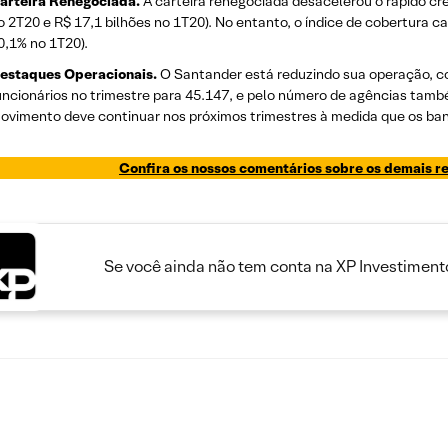
arteira Renegociada.
A carteira renegociada desacelerou o rápido cres
o 2T20 e R$ 17,1 bilhões no 1T20). No entanto, o índice de cobertura c
0,1% no 1T20).
estaques Operacionais.
O Santander está reduzindo sua operação, c
uncionários no trimestre para 45.147, e pelo número de agências tam
ovimento deve continuar nos próximos trimestres à medida que os ban
Confira os nossos comentários sobre os demais r
Se você ainda não tem conta na XP Investimento