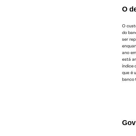
O d
O custo
do ban
ser re
enquant
ano em
está a
índice 
que é 
banco t
Gov