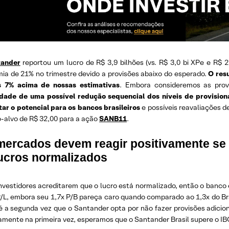
tander
reportou um lucro de R$ 3,9 bilhões (vs. R$ 3,0 bi XPe e R$
ia de 21% no trimestre devido a provisões abaixo do esperado.
O resu
 7% acima de nossas estimativas
. Embora consideremos as prov
lidade de uma possível redução sequencial dos níveis de provisi
ar o potencial para os bancos brasileiros
e possíveis reavaliações 
o-alvo de R$ 32,00 para a ação
SANB11
.
mercados devem reagir positivamente se 
lucros normalizados
investidores acreditarem que o lucro está normalizado, então o banco
P/L, embora seu 1,7x P/B pareça caro quando comparado ao 1,3x do Bra
 a segunda vez que o Santander opta por não fazer provisões adicio
amente na primeira vez, esperamos que o Santander Brasil supere o IB