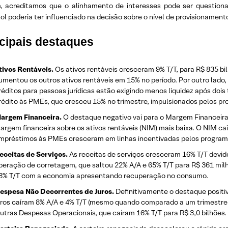
m, acreditamos que o alinhamento de interesses pode ser questiona
l poderia ter influenciado na decisão sobre o nível de provisionamen
cipais destaques
tivos Rentáveis.
Os ativos rentáveis ​​cresceram 9% T/T, para R$ 835 bi
umentou os outros ativos rentáveis ​​em 15% no período. Por outro lad
réditos para pessoas jurídicas estão exigindo menos liquidez após doi
rédito às PMEs, que cresceu 15% no trimestre, impulsionados pelos pr
argem Financeira.
O destaque negativo vai para o Margem Financeira, 
argem financeira sobre os ativos rentáveis (NIM) mais baixa. O NIM ca
mpréstimos às PMEs cresceram em linhas incentivadas pelos program
eceitas de Serviços.
As receitas de serviços cresceram 16% T/T devid
peração de corretagem, que saltou 22% A/A e 65% T/T para R$ 361 milh
8% T/T com a economia apresentando recuperação no consumo.
espesa Não Decorrentes de Juros.
Definitivamente o destaque positi
uros caíram 8% A/A e 4% T/T (mesmo quando comparado a um trimestre de
utras Despesas Operacionais, que caíram 16% T/T para R$ 3,0 bilhões.