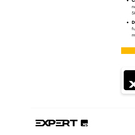
C
n
5
D
f
m