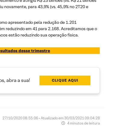
cimento e atingiu R$ 23 bilhões (vs. R$ 21 bilhões
aiu novamente, para 43,9% (vs. 45,9% no 2T20 e
omo apresentado pela redução de 1.201
bém reduzindo em 41 para 2.168. Acreditamos que o
cos estão reduzindo sua operação física.
esultados desse trimestre
s, abra a sua!
CLIQUE AQUI
27/10/2020 08:55:06 • Atualizado em 30/03/2021 09:04:28
4 minutos de leitura