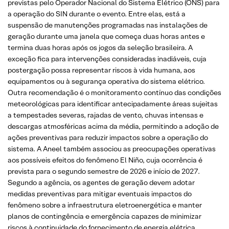
previstas pelo Operador Nacional do Sistema Elétrico (ONS) para
a operação do SIN durante o evento. Entre elas, está a
suspensão de manutenções programadas nas instalações de
geração durante uma janela que começa duas horas antes e
termina duas horas após os jogos da seleção brasileira. A
exceção fica para intervenções consideradas inadiáveis, cuja
postergação possa representar riscos à vida humana, aos
equipamentos ou à segurança operativa do sistema elétrico.
Outra recomendação é o monitoramento contínuo das condições
meteorológicas para identificar antecipadamente áreas sujeitas
a tempestades severas, rajadas de vento, chuvas intensas e
descargas atmosféricas acima da média, permitindo a adoção de
ações preventivas para reduzir impactos sobre a operação do
sistema. A Aneel também associou as preocupações operativas
aos possíveis efeitos do fenômeno El Niño, cuja ocorrência é
prevista para o segundo semestre de 2026 e início de 2027.
Segundo a agência, os agentes de geração devem adotar
medidas preventivas para mitigar eventuais impactos do
fenômeno sobre a infraestrutura eletroenergética e manter
planos de contingência e emergência capazes de minimizar
riscos à continuidade do fornecimento de energia elétrica.