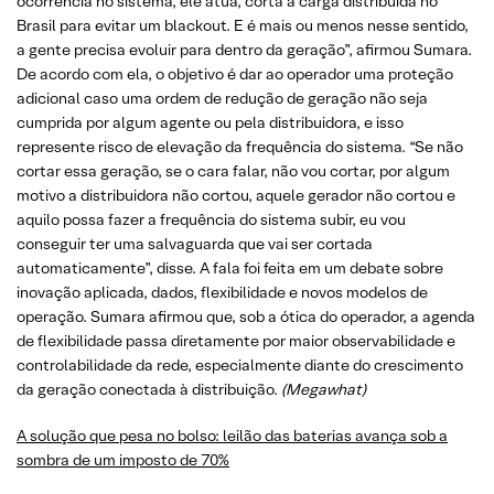
ocorrência no sistema, ele atua, corta a carga distribuída no
Brasil para evitar um blackout. E é mais ou menos nesse sentido,
a gente precisa evoluir para dentro da geração”, afirmou Sumara.
De acordo com ela, o objetivo é dar ao operador uma proteção
adicional caso uma ordem de redução de geração não seja
cumprida por algum agente ou pela distribuidora, e isso
represente risco de elevação da frequência do sistema. “Se não
cortar essa geração, se o cara falar, não vou cortar, por algum
motivo a distribuidora não cortou, aquele gerador não cortou e
aquilo possa fazer a frequência do sistema subir, eu vou
conseguir ter uma salvaguarda que vai ser cortada
automaticamente”, disse. A fala foi feita em um debate sobre
inovação aplicada, dados, flexibilidade e novos modelos de
operação. Sumara afirmou que, sob a ótica do operador, a agenda
de flexibilidade passa diretamente por maior observabilidade e
controlabilidade da rede, especialmente diante do crescimento
da geração conectada à distribuição.
(Megawhat)
A solução que pesa no bolso: leilão das baterias avança sob a
sombra de um imposto de 70%