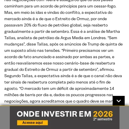
caminham para um acordo de princípios para um cessar-fogo.
Mas, em meio às idas e vindas do conflito, a expectativa do
mercado ainda é a de que o Estreito de Ormuz, por onde
passavam 20% do fluxo de petróleo global, seja reaberto
gradualmente a partir de setembro. Essa é a análise de Martha
Tallas, analista de petróleo da Argus Media em Londres. “Sem
mudanças”, disse Tallas, após os anúncios de Trump de quinta de
um suposto alívio nas tensões. “Primeiro precisamos ver um
acordo de fato anunciado e assinado por ambas as partes, e
então reavaliaremos esse nosso cenário-base de reabertura
gradual do Estreito de Ormuz a partir de setembro”, afirmou.
Segundo Tallas, a expectativa ainda é a de que o canal não deva
ter sinais de reabertura completa pelo menos até o fim de
agosto. “O mercado tem um déficit de aproximadamente 14
milhões de barris por dia e, dados os poucos progressos nas
negociações, agora acreditamos que o quadro deve se manter no
futuro próximo”, disse a especialista da Argus.
(Valor)
Estreito de Ormuz, frete em US$ 10 mil e os impactos para o
setor