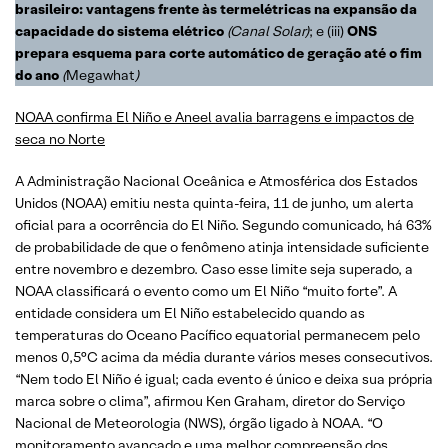
brasileiro: vantagens frente às termelétricas na expansão da
capacidade do sistema elétrico
(Canal Solar)
; e (iii)
ONS
prepara esquema para corte automático de geração até o fim
do ano
(
Megawhat
)
NOAA confirma El Niño e Aneel avalia barragens e impactos de
seca no Norte
A Administração Nacional Oceânica e Atmosférica dos Estados
Unidos (NOAA) emitiu nesta quinta-feira, 11 de junho, um alerta
oficial para a ocorrência do El Niño. Segundo comunicado, há 63%
de probabilidade de que o fenômeno atinja intensidade suficiente
entre novembro e dezembro. Caso esse limite seja superado, a
NOAA classificará o evento como um El Niño “muito forte”. A
entidade considera um El Niño estabelecido quando as
temperaturas do Oceano Pacífico equatorial permanecem pelo
menos 0,5°C acima da média durante vários meses consecutivos.
“Nem todo El Niño é igual; cada evento é único e deixa sua própria
marca sobre o clima”, afirmou Ken Graham, diretor do Serviço
Nacional de Meteorologia (NWS), órgão ligado à NOAA. “O
monitoramento avançado e uma melhor compreensão dos