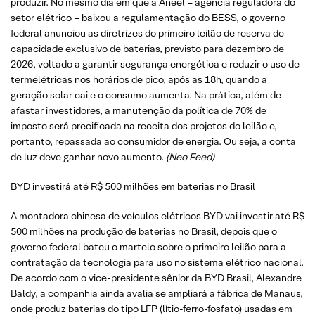
produzir. No mesmo dia em que a Aneel – agência reguladora do
setor elétrico – baixou a regulamentação do BESS, o governo
federal anunciou as diretrizes do primeiro leilão de reserva de
capacidade exclusivo de baterias, previsto para dezembro de
2026, voltado a garantir segurança energética e reduzir o uso de
termelétricas nos horários de pico, após as 18h, quando a
geração solar cai e o consumo aumenta. Na prática, além de
afastar investidores, a manutenção da política de 70% de
imposto será precificada na receita dos projetos do leilão e,
portanto, repassada ao consumidor de energia. Ou seja, a conta
de luz deve ganhar novo aumento.
(Neo Feed)
BYD investirá até R$ 500 milhões em baterias no Brasil
A montadora chinesa de veículos elétricos BYD vai investir até R$
500 milhões na produção de baterias no Brasil, depois que o
governo federal bateu o martelo sobre o primeiro leilão para a
contratação da tecnologia para uso no sistema elétrico nacional.
De acordo com o vice-presidente sênior da BYD Brasil, Alexandre
Baldy, a companhia ainda avalia se ampliará a fábrica de Manaus,
onde produz baterias do tipo LFP (lítio-ferro-fosfato) usadas em