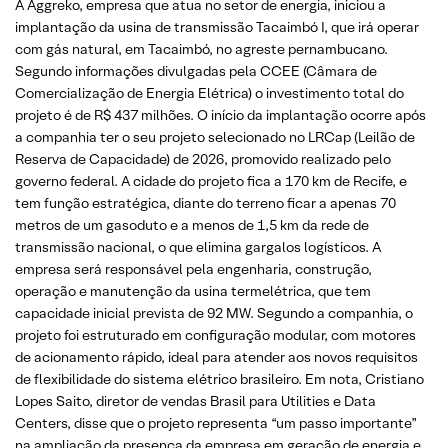
A Aggreko, empresa que atua no setor de energia, iniciou a
implantação da usina de transmissão Tacaimbó I, que irá operar
com gás natural, em Tacaimbó, no agreste pernambucano.
Segundo informações divulgadas pela CCEE (Câmara de
Comercialização de Energia Elétrica) o investimento total do
projeto é de R$ 437 milhões. O início da implantação ocorre após
a companhia ter o seu projeto selecionado no LRCap (Leilão de
Reserva de Capacidade) de 2026, promovido realizado pelo
governo federal. A cidade do projeto fica a 170 km de Recife, e
tem função estratégica, diante do terreno ficar a apenas 70
metros de um gasoduto e a menos de 1,5 km da rede de
transmissão nacional, o que elimina gargalos logísticos. A
empresa será responsável pela engenharia, construção,
operação e manutenção da usina termelétrica, que tem
capacidade inicial prevista de 92 MW. Segundo a companhia, o
projeto foi estruturado em configuração modular, com motores
de acionamento rápido, ideal para atender aos novos requisitos
de flexibilidade do sistema elétrico brasileiro. Em nota, Cristiano
Lopes Saito, diretor de vendas Brasil para Utilities e Data
Centers, disse que o projeto representa “um passo importante”
na ampliação da presença da empresa em geração de energia e