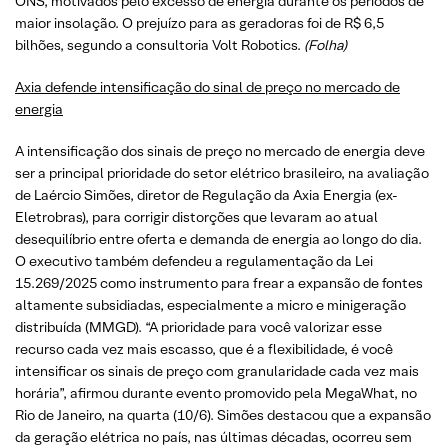
ONS, motivados pelo excesso de energia durante os períodos de
maior insolação. O prejuízo para as geradoras foi de R$ 6,5
bilhões, segundo a consultoria Volt Robotics.
(Folha)
Axia defende intensificação do sinal de preço no mercado de
energia
A intensificação dos sinais de preço no mercado de energia deve
ser a principal prioridade do setor elétrico brasileiro, na avaliação
de Laércio Simões, diretor de Regulação da Axia Energia (ex-
Eletrobras), para corrigir distorções que levaram ao atual
desequilíbrio entre oferta e demanda de energia ao longo do dia.
O executivo também defendeu a regulamentação da Lei
15.269/2025 como instrumento para frear a expansão de fontes
altamente subsidiadas, especialmente a micro e minigeração
distribuída (MMGD). “A prioridade para você valorizar esse
recurso cada vez mais escasso, que é a flexibilidade, é você
intensificar os sinais de preço com granularidade cada vez mais
horária”, afirmou durante evento promovido pela MegaWhat, no
Rio de Janeiro, na quarta (10/6). Simões destacou que a expansão
da geração elétrica no país, nas últimas décadas, ocorreu sem