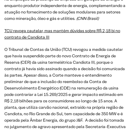
enquanto produtor independente de energia, complementando a
atuação no fornecimento de soluções modulares para setores
como mineração, óleo e gás e utilities.
(CNN Brasil)
TCU revoga cautelar, mas mantém dúvidas sobre R$ 2,18 bi no
contrato de Candiota III
O Tribunal de Contas da União (TCU) revogou a medida cautelar
que havia suspendido parte do novo Contrato de Energia de
Reserva (CER) da usina termelétrica Candiota III, porque o
contrato já havia sido assinado quando a decisão foi comunicada
às partes. Apesar disso, a Corte manteve o entendimento
preliminar de que a inclusão do reembolso da Conta de
Desenvolvimento Energético (CDE) na remuneração da usina
pode contrariar a Lei 15.269/2025 e gerar impacto estimado em
R$ 2,18 bilhões para os consumidores ao longo de 15 anos. A
planta, que utiliza carvão nacional, extraído na própria região de
Candiota, no Rio Grande do Sul, tem capacidade de 350 MW e é
operada pela Âmbar Energia, do grupo J&F. A decisão foi tomada
no julgamento de agravo apresentado pela Secretaria-Executiva