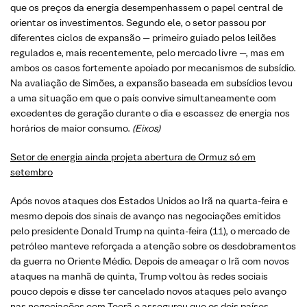
que os preços da energia desempenhassem o papel central de
orientar os investimentos. Segundo ele, o setor passou por
diferentes ciclos de expansão — primeiro guiado pelos leilões
regulados e, mais recentemente, pelo mercado livre —, mas em
ambos os casos fortemente apoiado por mecanismos de subsídio.
Na avaliação de Simões, a expansão baseada em subsídios levou
a uma situação em que o país convive simultaneamente com
excedentes de geração durante o dia e escassez de energia nos
horários de maior consumo.
(Eixos)
Setor de energia ainda projeta abertura de Ormuz só em
setembro
Após novos ataques dos Estados Unidos ao Irã na quarta-feira e
mesmo depois dos sinais de avanço nas negociações emitidos
pelo presidente Donald Trump na quinta-feira (11), o mercado de
petróleo manteve reforçada a atenção sobre os desdobramentos
da guerra no Oriente Médio. Depois de ameaçar o Irã com novos
ataques na manhã de quinta, Trump voltou às redes sociais
pouco depois e disse ter cancelado novos ataques pelo avanço
nas negociações com Teerã e assegurou que os dois países