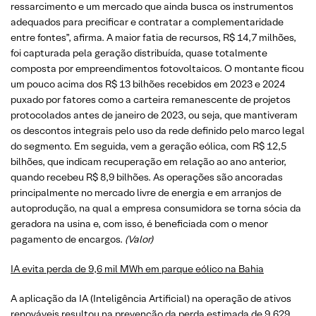
ressarcimento e um mercado que ainda busca os instrumentos
adequados para precificar e contratar a complementaridade
entre fontes”, afirma. A maior fatia de recursos, R$ 14,7 milhões,
foi capturada pela geração distribuída, quase totalmente
composta por empreendimentos fotovoltaicos. O montante ficou
um pouco acima dos R$ 13 bilhões recebidos em 2023 e 2024
puxado por fatores como a carteira remanescente de projetos
protocolados antes de janeiro de 2023, ou seja, que mantiveram
os descontos integrais pelo uso da rede definido pelo marco legal
do segmento. Em seguida, vem a geração eólica, com R$ 12,5
bilhões, que indicam recuperação em relação ao ano anterior,
quando recebeu R$ 8,9 bilhões. As operações são ancoradas
principalmente no mercado livre de energia e em arranjos de
autoprodução, na qual a empresa consumidora se torna sócia da
geradora na usina e, com isso, é beneficiada com o menor
pagamento de encargos.
(Valor)
IA evita perda de 9,6 mil MWh em parque eólico na Bahia
A aplicação da IA (Inteligência Artificial) na operação de ativos
renováveis resultou na prevenção da perda estimada de 9.629