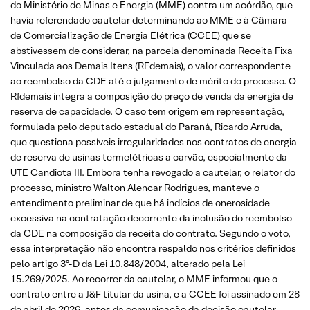
do Ministério de Minas e Energia (MME) contra um acórdão, que
havia referendado cautelar determinando ao MME e à Câmara
de Comercialização de Energia Elétrica (CCEE) que se
abstivessem de considerar, na parcela denominada Receita Fixa
Vinculada aos Demais Itens (RFdemais), o valor correspondente
ao reembolso da CDE até o julgamento de mérito do processo. O
Rfdemais integra a composição do preço de venda da energia de
reserva de capacidade. O caso tem origem em representação,
formulada pelo deputado estadual do Paraná, Ricardo Arruda,
que questiona possíveis irregularidades nos contratos de energia
de reserva de usinas termelétricas a carvão, especialmente da
UTE Candiota III. Embora tenha revogado a cautelar, o relator do
processo, ministro Walton Alencar Rodrigues, manteve o
entendimento preliminar de que há indícios de onerosidade
excessiva na contratação decorrente da inclusão do reembolso
da CDE na composição da receita do contrato. Segundo o voto,
essa interpretação não encontra respaldo nos critérios definidos
pelo artigo 3º-D da Lei 10.848/2004, alterado pela Lei
15.269/2025. Ao recorrer da cautelar, o MME informou que o
contrato entre a J&F titular da usina, e a CCEE foi assinado em 28
de abril de 2026, antes da comunicação da decisão cautelar,