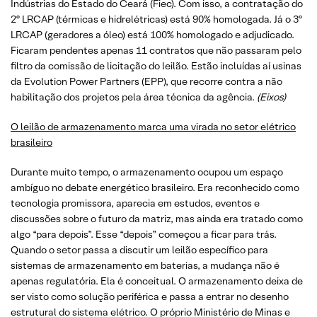
Indústrias do Estado do Ceará (Fiec). Com isso, a contratação do
2º LRCAP (térmicas e hidrelétricas) está 90% homologada. Já o 3º
LRCAP (geradores a óleo) está 100% homologado e adjudicado.
Ficaram pendentes apenas 11 contratos que não passaram pelo
filtro da comissão de licitação do leilão. Estão incluídas aí usinas
da Evolution Power Partners (EPP), que recorre contra a não
habilitação dos projetos pela área técnica da agência.
(Eixos)
O leilão de armazenamento marca uma virada no setor elétrico
brasileiro
Durante muito tempo, o armazenamento ocupou um espaço
ambíguo no debate energético brasileiro. Era reconhecido como
tecnologia promissora, aparecia em estudos, eventos e
discussões sobre o futuro da matriz, mas ainda era tratado como
algo “para depois”. Esse “depois” começou a ficar para trás.
Quando o setor passa a discutir um leilão específico para
sistemas de armazenamento em baterias, a mudança não é
apenas regulatória. Ela é conceitual. O armazenamento deixa de
ser visto como solução periférica e passa a entrar no desenho
estrutural do sistema elétrico. O próprio Ministério de Minas e