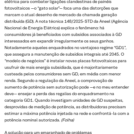
elétrica para combater ligações clandestinas de painéis
fotovoltaicos —o “gato solar”— foca uma das distorções que
marcam o atual desenho de mercado da chamada geração
distribuída (GD). A nota técnica 148/2025-STD da Aneel (Agência
Nacional de Energia Elétrica) explica o fenômeno: há
consumidores já beneficiados com subsídios associados à GD
interessados em expandir irregularmente os seus ganhos.
Notadamente aqueles enquadrados no vantajoso regime “GD1”,
que assegura a manutenção de subsídios integrais até 2045. O
“modelo de negócios” é instalar novas placas fotovoltaicas para
usufruir de mais energia subsidiada, que é majoritariamente
custeada pelos consumidores sem GD, em média com menor
renda. Segundo a regulação da Aneel, a comprovação de
aumento de potência sem autorização pode —e no meu entender
deve— ensejar a perda das regalias do enquadramento na
categoria GD1. Quando investigam unidades de GD suspeitas,
desprovidas de medição de potência, as distribuidoras precisam
estimar a máxima potência injetada na rede e confrontá-la com a
potência nominal autorizada.
(Folha)
A solução para um emaranhado de problemas