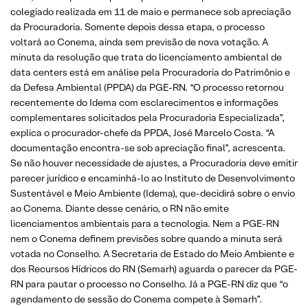
colegiado realizada em 11 de maio e permanece sob apreciação
da Procuradoria. Somente depois dessa etapa, o processo
voltará ao Conema, ainda sem previsão de nova votação. A
minuta da resolução que trata do licenciamento ambiental de
data centers está em análise pela Procuradoria do Patrimônio e
da Defesa Ambiental (PPDA) da PGE-RN. “O processo retornou
recentemente do Idema com esclarecimentos e informações
complementares solicitados pela Procuradoria Especializada”,
explica o procurador-chefe da PPDA, José Marcelo Costa. “A
documentação encontra-se sob apreciação final”, acrescenta.
Se não houver necessidade de ajustes, a Procuradoria deve emitir
parecer jurídico e encaminhá-lo ao Instituto de Desenvolvimento
Sustentável e Meio Ambiente (Idema), que-decidirá sobre o envio
ao Conema. Diante desse cenário, o RN não emite
licenciamentos ambientais para a tecnologia. Nem a PGE-RN
nem o Conema definem previsões sobre quando a minuta será
votada no Conselho. A Secretaria de Estado do Meio Ambiente e
dos Recursos Hídricos do RN (Semarh) aguarda o parecer da PGE-
RN para pautar o processo no Conselho. Já a PGE-RN diz que “o
agendamento de sessão do Conema compete à Semarh”.