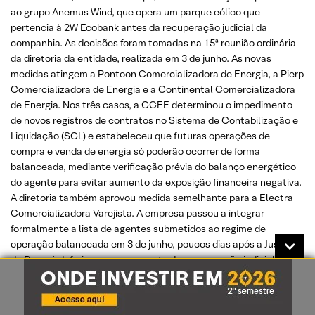
ao grupo Anemus Wind, que opera um parque eólico que
pertencia à 2W Ecobank antes da recuperação judicial da
companhia. As decisões foram tomadas na 15ª reunião ordinária
da diretoria da entidade, realizada em 3 de junho. As novas
medidas atingem a Pontoon Comercializadora de Energia, a Pierp
Comercializadora de Energia e a Continental Comercializadora
de Energia. Nos três casos, a CCEE determinou o impedimento
de novos registros de contratos no Sistema de Contabilização e
Liquidação (SCL) e estabeleceu que futuras operações de
compra e venda de energia só poderão ocorrer de forma
balanceada, mediante verificação prévia do balanço energético
do agente para evitar aumento da exposição financeira negativa.
A diretoria também aprovou medida semelhante para a Electra
Comercializadora Varejista. A empresa passou a integrar
formalmente a lista de agentes submetidos ao regime de
operação balanceada em 3 de junho, poucos dias após a Justiça
do Paraná deferir o processamento da recuperação judicial das
empresas do grupo Electra, em processo que envolve cerca de
R$ 1,3 bilhão em dívidas.
(Megawhat)