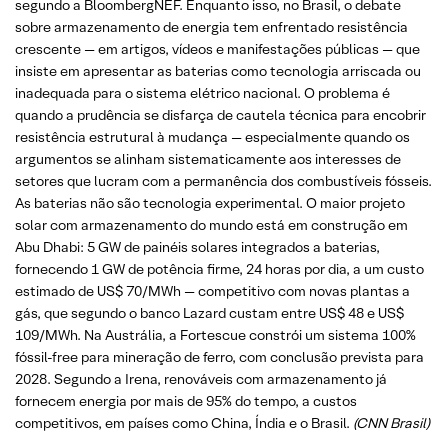
segundo a BloombergNEF. Enquanto isso, no Brasil, o debate
sobre armazenamento de energia tem enfrentado resistência
crescente — em artigos, vídeos e manifestações públicas — que
insiste em apresentar as baterias como tecnologia arriscada ou
inadequada para o sistema elétrico nacional. O problema é
quando a prudência se disfarça de cautela técnica para encobrir
resistência estrutural à mudança — especialmente quando os
argumentos se alinham sistematicamente aos interesses de
setores que lucram com a permanência dos combustíveis fósseis.
As baterias não são tecnologia experimental. O maior projeto
solar com armazenamento do mundo está em construção em
Abu Dhabi: 5 GW de painéis solares integrados a baterias,
fornecendo 1 GW de potência firme, 24 horas por dia, a um custo
estimado de US$ 70/MWh — competitivo com novas plantas a
gás, que segundo o banco Lazard custam entre US$ 48 e US$
109/MWh. Na Austrália, a Fortescue constrói um sistema 100%
fóssil-free para mineração de ferro, com conclusão prevista para
2028. Segundo a Irena, renováveis com armazenamento já
fornecem energia por mais de 95% do tempo, a custos
competitivos, em países como China, Índia e o Brasil.
(CNN Brasil)