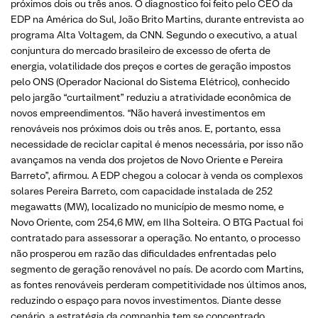
próximos dois ou três anos. O diagnostico foi feito pelo CEO da
EDP na América do Sul, João Brito Martins, durante entrevista ao
programa Alta Voltagem, da CNN. Segundo o executivo, a atual
conjuntura do mercado brasileiro de excesso de oferta de
energia, volatilidade dos preços e cortes de geração impostos
pelo ONS (Operador Nacional do Sistema Elétrico), conhecido
pelo jargão “curtailment” reduziu a atratividade econômica de
novos empreendimentos. “Não haverá investimentos em
renováveis nos próximos dois ou três anos. E, portanto, essa
necessidade de reciclar capital é menos necessária, por isso não
avançamos na venda dos projetos de Novo Oriente e Pereira
Barreto”, afirmou. A EDP chegou a colocar à venda os complexos
solares Pereira Barreto, com capacidade instalada de 252
megawatts (MW), localizado no município de mesmo nome, e
Novo Oriente, com 254,6 MW, em Ilha Solteira. O BTG Pactual foi
contratado para assessorar a operação. No entanto, o processo
não prosperou em razão das dificuldades enfrentadas pelo
segmento de geração renovável no país. De acordo com Martins,
as fontes renováveis perderam competitividade nos últimos anos,
reduzindo o espaço para novos investimentos. Diante desse
cenário, a estratégia da companhia tem se concentrado