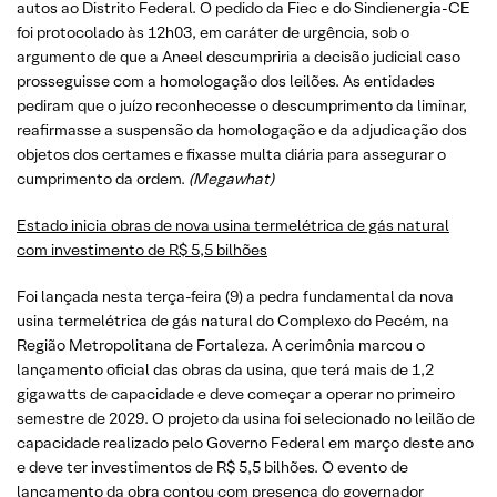
autos ao Distrito Federal. O pedido da Fiec e do Sindienergia-CE
foi protocolado às 12h03, em caráter de urgência, sob o
argumento de que a Aneel descumpriria a decisão judicial caso
prosseguisse com a homologação dos leilões. As entidades
pediram que o juízo reconhecesse o descumprimento da liminar,
reafirmasse a suspensão da homologação e da adjudicação dos
objetos dos certames e fixasse multa diária para assegurar o
cumprimento da ordem.
(Megawhat)
Estado inicia obras de nova usina termelétrica de gás natural
com investimento de R$ 5,5 bilhões
Foi lançada nesta terça-feira (9) a pedra fundamental da nova
usina termelétrica de gás natural do Complexo do Pecém, na
Região Metropolitana de Fortaleza. A cerimônia marcou o
lançamento oficial das obras da usina, que terá mais de 1,2
gigawatts de capacidade e deve começar a operar no primeiro
semestre de 2029. O projeto da usina foi selecionado no leilão de
capacidade realizado pelo Governo Federal em março deste ano
e deve ter investimentos de R$ 5,5 bilhões. O evento de
lançamento da obra contou com presença do governador