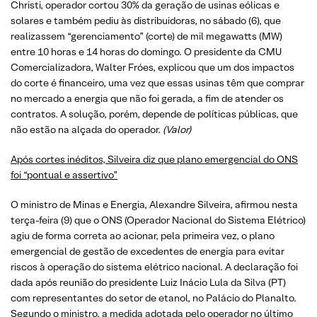
Christi, operador cortou 30% da geração de usinas eólicas e
solares e também pediu às distribuidoras, no sábado (6), que
realizassem “gerenciamento” (corte) de mil megawatts (MW)
entre 10 horas e 14 horas do domingo. O presidente da CMU
Comercializadora, Walter Fróes, explicou que um dos impactos
do corte é financeiro, uma vez que essas usinas têm que comprar
no mercado a energia que não foi gerada, a fim de atender os
contratos. A solução, porém, depende de políticas públicas, que
não estão na alçada do operador.
(Valor)
Após cortes inéditos, Silveira diz que plano emergencial do ONS
foi “pontual e assertivo”
O ministro de Minas e Energia, Alexandre Silveira, afirmou nesta
terça-feira (9) que o ONS (Operador Nacional do Sistema Elétrico)
agiu de forma correta ao acionar, pela primeira vez, o plano
emergencial de gestão de excedentes de energia para evitar
riscos à operação do sistema elétrico nacional. A declaração foi
dada após reunião do presidente Luiz Inácio Lula da Silva (PT)
com representantes do setor de etanol, no Palácio do Planalto.
Segundo o ministro, a medida adotada pelo operador no último