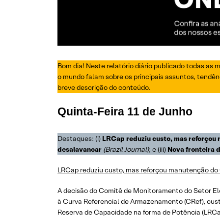
Bom dia! Neste relatório diário publicado todas as 
o mundo falam sobre os principais assuntos, tendênc
breve descrição do conteúdo.
Quinta-Feira
11 de Junho
Destaques: (i)
LRCap reduziu custo, mas reforçou
desalavancar
(Brazil Journal)
; e (iii)
Nova fronteira d
LRCap reduziu custo, mas reforçou manutenção do
A decisão do Comitê de Monitoramento do Setor Elé
à Curva Referencial de Armazenamento (CRef), custo
Reserva de Capacidade na forma de Potência (LRCap