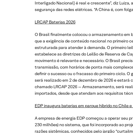
Interligado Nacional] é real e crescente”, diz Luiza
segurança das redes elétricas. “A China é, com folga
LRCAP Baterias 2026
O Brasil finalmente colocou o armazenamento em bat
que a exigência de conteúdo nacional no primeiro 
estruturada para atender à demanda. O primeiro le
estabelece as diretrizes do Leilão de Reserva de 
movimento é relevante e necessário. O Brasil preci
transmissão, com horários de ponta mais complexos
definir o sucesso ou o fracasso do primeiro ciclo.
será realizado em 2 de dezembro de 2026 e estará 
chamado LRCAP 2026 — Armazenamento, será realiz
importados, desde que atendam aos requisitos técni
EDP inaugura baterias em parque híbrido no Chile e 
A empresa de energia EDP começou a operar seu prim
230 milhões) no sistema, que foi incorporado ao proj
razões sistêmicas, conhecidos pelo jargão “curtailme