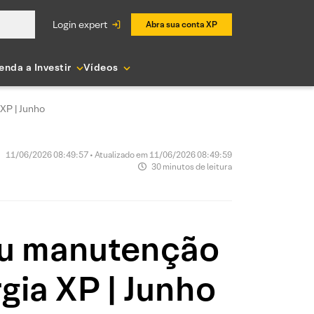
login expert
Abra sua conta XP
enda a Investir
Vídeos
XP | Junho
11/06/2026 08:49:57 • Atualizado em 11/06/2026 08:49:59
30 minutos de leitura
ou manutenção
gia XP | Junho