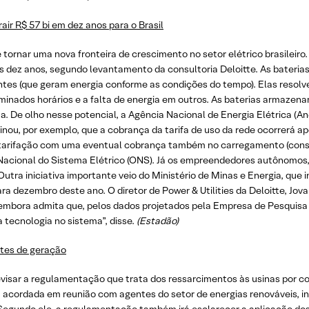
air R$ 57 bi em dez anos para o Brasil
rnar uma nova fronteira de crescimento no setor elétrico brasileiro. 
s dez anos, segundo levantamento da consultoria Deloitte. As baterias
tes (que geram energia conforme as condições do tempo). Elas resolve
rminados horários e a falta de energia em outros. As baterias armazen
a. De olho nesse potencial, a Agência Nacional de Energia Elétrica 
ou, por exemplo, que a cobrança da tarifa de uso da rede ocorrerá a
upla tarifação com uma eventual cobrança também no carregamento (co
Nacional do Sistema Elétrico (ONS). Já os empreendedores autônomos
ra iniciativa importante veio do Ministério de Minas e Energia, que i
para dezembro deste ano. O diretor de Power & Utilities da Deloitte, Jov
 embora admita que, pelos dados projetados pela Empresa de Pesquisa 
a tecnologia no sistema”, disse.
(Estadão)
rtes de geração
revisar a regulamentação que trata dos ressarcimentos às usinas por co
, acordada em reunião com agentes do setor de energias renováveis, in