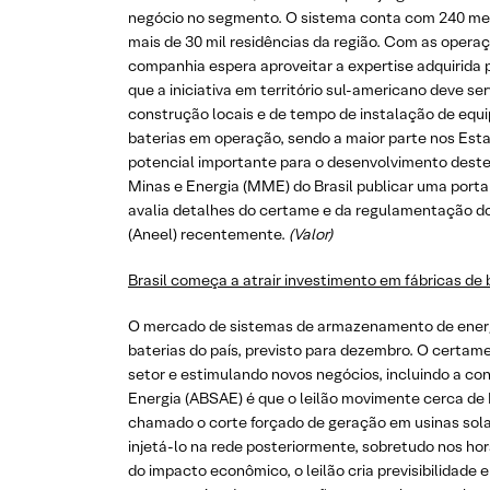
negócio no segmento. O sistema conta com 240 me
mais de 30 mil residências da região. Com as operaç
companhia espera aproveitar a expertise adquirida p
que a iniciativa em território sul-americano deve s
construção locais e de tempo de instalação de equ
baterias em operação, sendo a maior parte nos Esta
potencial importante para o desenvolvimento deste
Minas e Energia (MME) do Brasil publicar uma portar
avalia detalhes do certame e da regulamentação do
(Aneel) recentemente.
(Valor)
Brasil começa a atrair investimento em fábricas de 
O mercado de sistemas de armazenamento de energia 
baterias do país, previsto para dezembro. O certam
setor e estimulando novos negócios, incluindo a co
Energia (ABSAE) é que o leilão movimente cerca de 
chamado o corte forçado de geração em usinas sola
injetá-lo na rede posteriormente, sobretudo nos hor
do impacto econômico, o leilão cria previsibilidade