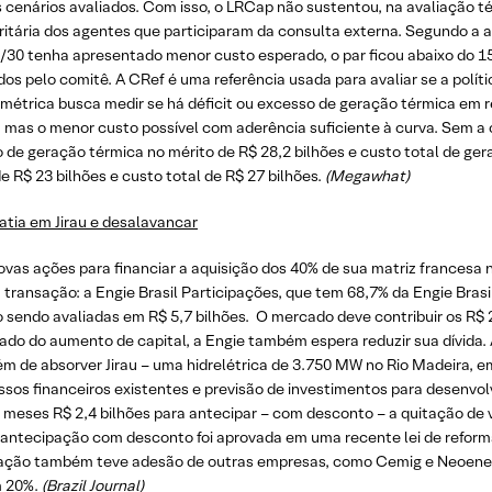
cenários avaliados. Com isso, o LRCap não sustentou, na avaliação 
oritária dos agentes que participaram da consulta externa. Segundo 
15/30 tenha apresentado menor custo esperado, o par ficou abaixo do 1
s pelo comitê. A CRef é uma referência usada para avaliar se a polít
trica busca medir se há déficit ou excesso de geração térmica em rel
, mas o menor custo possível com aderência suficiente à curva. Sem 
 de geração térmica no mérito de R$ 28,2 bilhões e custo total de ge
e R$ 23 bilhões e custo total de R$ 27 bilhões.
(Megawhat)
fatia em Jirau e desalavancar
as ações para financiar a aquisição dos 40% de sua matriz francesa na 
ransação: a Engie Brasil Participações, que tem 68,7% da Engie Brasil
o sendo avaliadas em R$ 5,7 bilhões. O mercado deve contribuir os R$ 
ltado do aumento de capital, a Engie também espera reduzir sua dívid
ém de absorver Jirau – uma hidrelétrica de 3.750 MW no Rio Madeira, e
ssos financeiros existentes e previsão de investimentos para desenvo
meses R$ 2,4 bilhões para antecipar – com desconto – a quitação de va
 antecipação com desconto foi aprovada em uma recente lei de reforma 
ctuação também teve adesão de outras empresas, como Cemig e Neoener
m 20%.
(Brazil Journal)