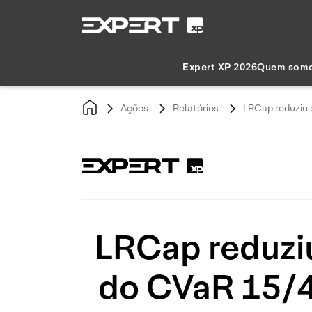
Expert XP 2026
Quem som
Ações
Relatórios
LRCap reduziu 
LRCap reduzi
do CVaR 15/40