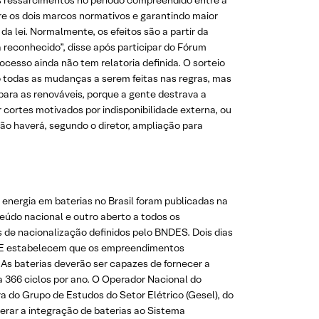
s ressarcimentos no período compreendido entre a
re os dois marcos normativos e garantindo maior
da lei. Normalmente, os efeitos são a partir da
 reconhecido”, disse após participar do Fórum
rocesso ainda não tem relatoria definida. O sorteio
ão todas as mudanças a serem feitas nas regras, mas
para as renováveis, porque a gente destrava a
 cortes motivados por indisponibilidade externa, ou
Não haverá, segundo o diretor, ampliação para
energia em baterias no Brasil foram publicadas na
eúdo nacional e outro aberto a todos os
 de nacionalização definidos pelo BNDES. Dois dias
MME estabelecem que os empreendimentos
As baterias deverão ser capazes de fornecer a
 a 366 ciclos por ano. O Operador Nacional do
a do Grupo de Estudos do Setor Elétrico (Gesel), do
lerar a integração de baterias ao Sistema