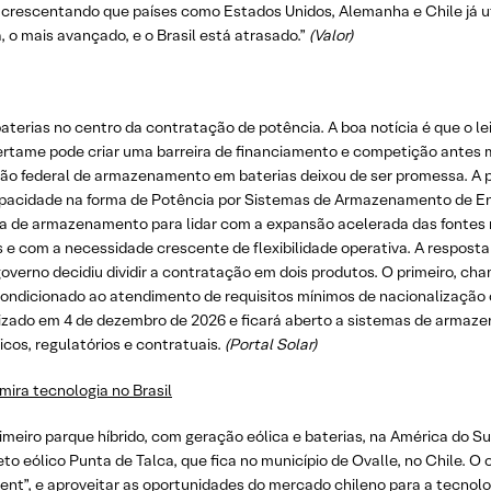
, acrescentando que países como Estados Unidos, Alemanha e Chile já uti
, o mais avançado, e o Brasil está atrasado.”
(Valor)
erias no centro da contratação de potência. A boa notícia é que o le
certame pode criar uma barreira de financiamento e competição antes 
ilão federal de armazenamento em baterias deixou de ser promessa. A
Capacidade na forma de Potência por Sistemas de Armazenamento de E
sa de armazenamento para lidar com a expansão acelerada das fontes r
 e com a necessidade crescente de flexibilidade operativa. A respost
 O governo decidiu dividir a contratação em dois produtos. O primeir
condicionado ao atendimento de requisitos mínimos de nacionalizaçã
ado em 4 de dezembro de 2026 e ficará aberto a sistemas de armaze
cos, regulatórios e contratuais.
(Portal Solar)
mira tecnologia no Brasil
eiro parque híbrido, com geração eólica e baterias, na América do Su
eto eólico Punta de Talca, que fica no município de Ovalle, no Chile. O 
nt”, e aproveitar as oportunidades do mercado chileno para a tecnologia