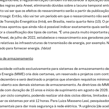
Segundo ele, a regulamentação também irá esclarecer a aplicação do
das regras pela Aneel, eliminando dúvidas sobre a lacuna temporal ent
to vai ser que os efeitos do ressarcimento serão a partir da publicação 
roagir. Então, não vai ter um período em que o ressarcimento não será
e Transição Energética (Inté), em Brasília, nesta quarta-feira (10). O p
Feitosa apontou que ainda não é possível indicar exatamente quais ser
r a classificação dos tipos de cortes. “É uma pauta muito importante 
Aneel, de julho de 2022, estabelece o ressarcimento aos geradores por
relativas às infraestruturas de transmissão de energia, por exemplo. 
ado para fornecer energia.
(Valor)
eria de armazenamento
 capacidade voltado exclusivamente para sistemas de armazenamento de 
e Energia (MME) cria dois certames, um reservado a projetos com cont
e dezembro e será destinado a projetos que atendam requisitos mínimos
me aberto aos demais sistemas de armazenamento. As diretrizes do 
de com duração de 15 anos e início de suprimento em agosto de 2028. 
or ciclo completo, podendo realizar até dois ciclos diários, limitados
ar os sistemas por até 12 horas. Para Luiza Masseno Leal, pesquisador
damentais para dar mais segurança à rede elétrica. “A urgência [de ace