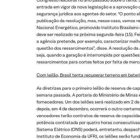
Congresso Nacional no ano passado sobre o tema. 
entrada em vigor da nova legislação e a aprovação 
segurança jurídica aos agentes do setor. “O ponto al
publicação da resolução, mas, nesse caso, vamos ret
Nacional Energético, promovido Instituto Brasileiro d
deve ser realizado na próxima segunda-feira (15). 
a agência pretende, por exemplo, caracterizar melho
questão dos ressarcimentos”, disse. A resolução da 
seja, quando a geração é interrompida por questões 
ressarcimentos para cortes feitos por falta de merc
Com leilão, Brasil tenta recuperar terreno em bat
As diretrizes para o primeiro leilão de reserva de
semana passada. A portaria do Ministério de Minas 
fornecedores. Um dos leilões será realizado em 2 d
depois, em 4 de dezembro, ocorrerá o outro certa
vencedores terão contratos de reserva de capacida
potência contratada por quatro horas consecutivas p
Sistema Elétrico (ONS) poderá, entretanto, despach
Instituto de Economia da UFRJ, os leilões serão fun