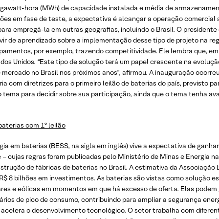
gawatt-hora (MWh) de capacidade instalada e média de armazenamen
ões em fase de teste, a expectativa é alcançar a operação comercial a
ara empregá-la em outras geografias, incluindo o Brasil. O presidente 
ervir de aprendizado sobre a implementação desse tipo de projeto na re
ipamentos, por exemplo, trazendo competitividade. Ele lembra que, em
dos Unidos. “Este tipo de solução terá um papel crescente na evoluçã
 mercado no Brasil nos próximos anos”, afirmou. A inauguração ocorre
ia com diretrizes para o primeiro leilão de baterias do país, previsto
 tema para decidir sobre sua participação, ainda que o tema tenha av
baterias com 1º leilão
em baterias (BESS, na sigla em inglês) vive a expectativa de ganhar 
e – cujas regras foram publicadas pelo Ministério de Minas e Energia
nstrução de fábricas de baterias no Brasil. A estimativa da Associaçã
R$ 8 bilhões em investimentos. As baterias são vistas como solução est
res e eólicas em momentos em que há excesso de oferta. Elas podem 
ários de pico de consumo, contribuindo para ampliar a segurança energé
 e acelera o desenvolvimento tecnológico. O setor trabalha com diferen