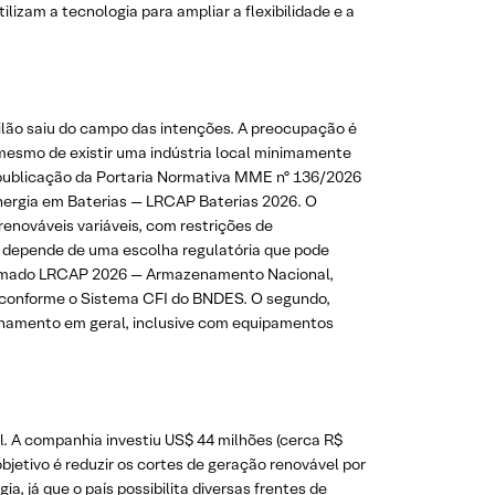
lizam a tecnologia para ampliar a flexibilidade e a
ilão saiu do campo das intenções. A preocupação é
mesmo de existir uma indústria local minimamente
 publicação da Portaria Normativa MME nº 136/2026
nergia em Baterias — LRCAP Baterias 2026. O
enováveis variáveis, com restrições de
a depende de uma escolha regulatória que pode
o, chamado LRCAP 2026 — Armazenamento Nacional,
o conforme o Sistema CFI do BNDES. O segundo,
namento em geral, inclusive com equipamentos
l. A companhia investiu US$ 44 milhões (cerca R$
objetivo é reduzir os cortes de geração renovável por
, já que o país possibilita diversas frentes de