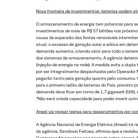
Nova fronteira de investimentos: baterias podem atr
O armazenamento de energia tem potencial para se to
investimentos de mais de R$ 57 bilhões nos próximo
causa da expansão das fontes renováveis intermiten
atual: o excesso de geração solar e eólica em dete
demanda aumenta, criando valor para todo o sistem
dos sistemas de armazenamento. A agência determin
(injeção de energia na rede). A medida evita a d
por ser integralmente despachados pelo Operador 
pagarão tanto pela geração quanto pelo consumo. Out
para o primeiro leilão de baterias do País, previsto 
demanda deve ficar em torno de 1,7 gigawatt (GW),
“Não será criada capacidade para poder inserir outr
Aneel vai revisar regras para ressarcimentos por co
A Agência Nacional de Energia Elétrica (Aneel) irá 
da agência, Sandoval Feitosa, afirmou que a revisão