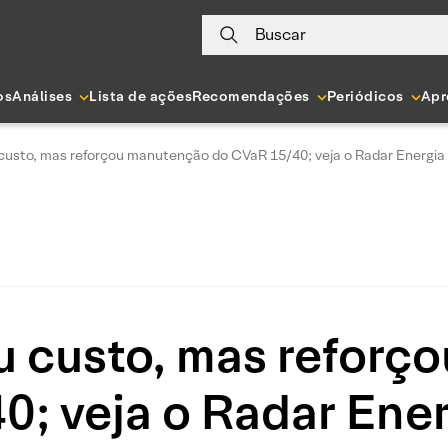
Buscar
os
Análises
Lista de ações
Recomendações
Periódicos
Apr
custo, mas reforçou manutenção do CVaR 15/40; veja o Radar Energia 
u custo, mas reforç
; veja o Radar Ener