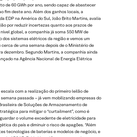
to de 60 GWh por ano, sendo capaz de abastecer
o fim deste ano. Além dos ganhos locais, a
da EDP na América do Sul, João Brito Martins, avalia
gião por reduzir incertezas quanto aos prazos de
 nível global, a companhia já soma 550 MW de
o dos sistemas elétricos da região e vemos um
u cerca de uma semana depois de o Ministério de
 para dezembro. Segundo Martins, a companhia ainda
ançado na Agência Nacional de Energia Elétrica
escala com a realização do primeiro leilão de
 na semana passada – já vem mobilizando empresas do
o Brasileira de Soluções de Armazenamento de
ratégica para mitigar o “curtailment”, como é
guardar o volume excedente de eletricidade para
tica do país e diminuir o risco de apagões. “Além
tes tecnologias de baterias e modelos de negócio, e