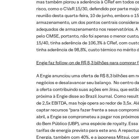
mas também piorou a aderência à CRef em todos os 
risco, como o CVaR 15/30, defendido por parte maj
reunião desta quarta-feira, 10 de junho, embora o 
armazenamento, um dos pontos centrais considerado
adequados de armazenamento nos reservatórios. A mé
pelo CMSE, portanto, não foi apenas o menor custo
15/40, tinha aderência de 106,3% à CRef, com custo
tinha aderência de 98,8%, custo térmico no mérito d
Engie faz follow-on de R$ 8,3 bilhões para comprar 
A Engie anunciou uma oferta de R$ 8,3 bilhões em nov
negócios e desalavancar seu balanço. No centro da t
a oferta contribuindo suas ações em Jirau, que estã
próxima à Engie disse ao Brazil Journal. Como resu
de 2,5x EBITDA, mas hoje opera ao redor de 3,5x. Al
captar recursos “para fazer frente a seus compromi
abril, a Engie se comprometeu a pagar nos próximos 
do Bem Público (UBP), uma espécie de royalty. Essa
tarifas de energia previsto para este ano. A repa
Energia, também com 40%, e a japonesa Mitsui, co