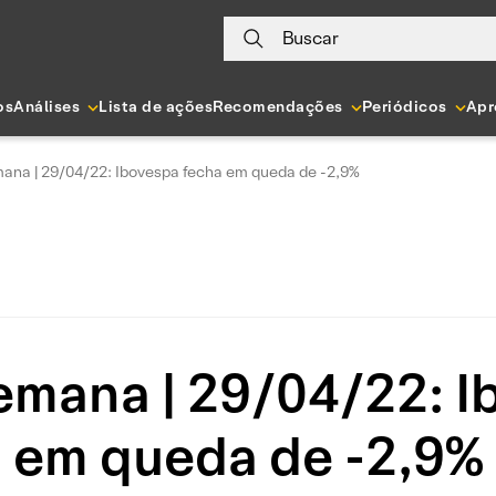
Buscar
os
Análises
Lista de ações
Recomendações
Periódicos
Apr
na | 29/04/22: Ibovespa fecha em queda de -2,9%
mana | 29/04/22: I
em queda de -2,9%