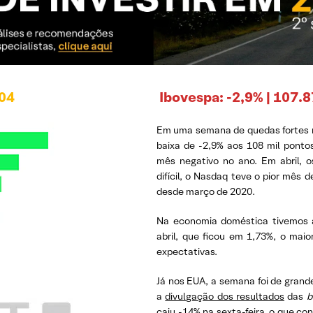
/04
Ibovespa: -2,9% | 107.
Em uma semana de quedas fortes 
baixa de -2,9% aos 108 mil pontos
mês negativo no ano. Em abril, 
difícil, o Nasdaq teve o pior mês
desde março de 2020.
Na economia doméstica tivemos a
abril, que ficou em 1,73%, o mai
expectativas.
Já nos EUA, a semana foi de grand
a
divulgação dos resultados
das
b
caiu -14% na sexta-feira, o que c