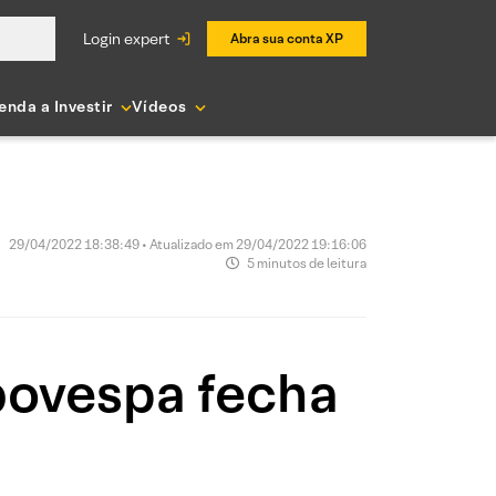
login expert
Abra sua conta XP
enda a Investir
Vídeos
29/04/2022 18:38:49 • Atualizado em 29/04/2022 19:16:06
5 minutos de leitura
bovespa fecha