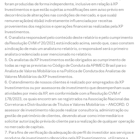
foram produzidas de forma independente, inclusive em relação à XP
Investimentos e que estão sujeitas a modificações sem aviso prévio em
decorrência de alterações nas condições de mercado, e que sua(s)
remuneração(es) é(são) indiretamente influenciada por receitas
provenientes dos negócios e operações financeiras realizadas pela XP
Investimentos.
O analista responsável pelo conteúdo deste relatório e pelo cumprimento
da Resolução CVM nº 20/2021 está indicado acima, sendo que, caso constem
a indicação de mais um analista no relatório, o responsável será o primeiro
analista credenciado a ser mencionado no relatório.
Os analistas da XP Investimentos estão obrigados ao cumprimento de
todas as regras previstas no Código de Conduta da APIMEC Brasil para o
Analista de Valores Mobiliários e na Política de Conduta dos Analistas de
Valores Mobiliários da XP Investimentos.
O atendimento de nossos clientes é realizado por empregados da XP
Investimentos ou por assessores de investimento que desempenham suas
atividades por meio da XP, em conformidade com a Resolução CVM nº
178/2023, os quais encontram-se registrados na Associação Nacional das
Corretoras e Distribuidoras de Títulos e Valores Mobiliários – ANCORD. O
assessor de investimento não pode realizar consultoria, administração ou
gestão de patrimônio de clientes, devendo atuar como intermediário e
solicitar autorização prévia do cliente para a realização de qualquer operação
no mercado de capitais.
Para fins de verificação da adequação do perfil do investidor aos serviços e
produtos de investimento oferecidos pela XP Investimentos, utilizamos a