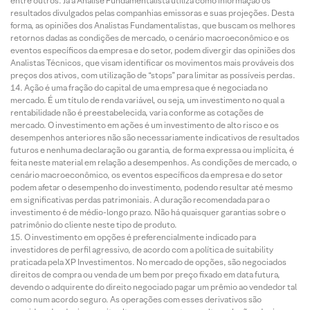
entre outros. Já a Análise Fundamentalista utiliza como informação os
resultados divulgados pelas companhias emissoras e suas projeções. Desta
forma, as opiniões dos Analistas Fundamentalistas, que buscam os melhores
retornos dadas as condições de mercado, o cenário macroeconômico e os
eventos específicos da empresa e do setor, podem divergir das opiniões dos
Analistas Técnicos, que visam identificar os movimentos mais prováveis dos
preços dos ativos, com utilização de “stops” para limitar as possíveis perdas.
Ação é uma fração do capital de uma empresa que é negociada no
mercado. É um título de renda variável, ou seja, um investimento no qual a
rentabilidade não é preestabelecida, varia conforme as cotações de
mercado. O investimento em ações é um investimento de alto risco e os
desempenhos anteriores não são necessariamente indicativos de resultados
futuros e nenhuma declaração ou garantia, de forma expressa ou implícita, é
feita neste material em relação a desempenhos. As condições de mercado, o
cenário macroeconômico, os eventos específicos da empresa e do setor
podem afetar o desempenho do investimento, podendo resultar até mesmo
em significativas perdas patrimoniais. A duração recomendada para o
investimento é de médio-longo prazo. Não há quaisquer garantias sobre o
patrimônio do cliente neste tipo de produto.
O investimento em opções é preferencialmente indicado para
investidores de perfil agressivo, de acordo com a política de suitability
praticada pela XP Investimentos. No mercado de opções, são negociados
direitos de compra ou venda de um bem por preço fixado em data futura,
devendo o adquirente do direito negociado pagar um prêmio ao vendedor tal
como num acordo seguro. As operações com esses derivativos são