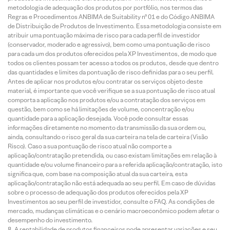
metodologia de adequação dos produtos por portfólio, nos termos das
Regras e Procedimentos ANBIMA de Suitability nº 01 e do Código ANBIMA
de Distribuição de Produtos de Investimento. Essa metodologia consiste em
atribuir uma pontuação máxima de risco para cada perfil de investidor
(conservador, moderado e agressivo), bem como uma pontuação de risco
para cada um dos produtos oferecidos pela XP Investimentos, de modo que
todos os clientes possam ter acesso a todos os produtos, desde que dentro
das quantidades e limites da pontuação de risco definidas para o seu perfil.
Antes de aplicar nos produtos e/ou contratar os serviços objeto deste
material, é importante que você verifique se a sua pontuação de risco atual
comporta a aplicação nos produtos e/ou a contratação dos serviços em
questão, bem como se há limitações de volume, concentração e/ou
quantidade para a aplicação desejada. Você pode consultar essas
informações diretamente no momento da transmissão da sua ordem ou,
ainda, consultando o risco geral da sua carteira na tela de carteira (Visão
Risco). Caso a sua pontuação de risco atual não comporte a
aplicação/contratação pretendida, ou caso existam limitações em relação à
quantidade e/ou volume financeiro para a referida aplicação/contratação, isto
significa que, com base na composição atual da sua carteira, esta
aplicação/contratação não está adequada ao seu perfil. Em caso de dúvidas
sobre o processo de adequação dos produtos oferecidos pela XP
Investimentos ao seu perfil de investidor, consulte o FAQ. As condições de
mercado, mudanças climáticas e o cenário macroeconômico podem afetar o
desempenho do investimento.
A rentabilidade de produtos financeiros pode apresentar variações e seu