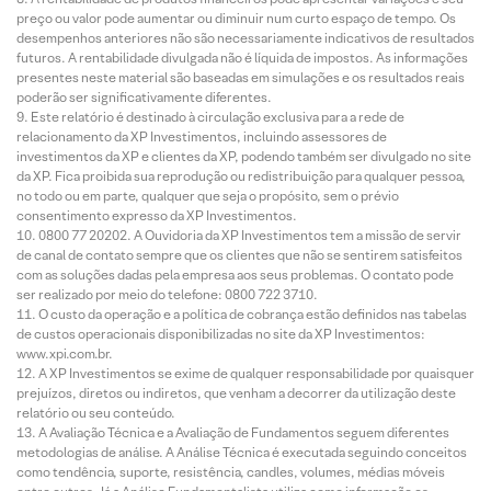
preço ou valor pode aumentar ou diminuir num curto espaço de tempo. Os
desempenhos anteriores não são necessariamente indicativos de resultados
futuros. A rentabilidade divulgada não é líquida de impostos. As informações
presentes neste material são baseadas em simulações e os resultados reais
poderão ser significativamente diferentes.
Este relatório é destinado à circulação exclusiva para a rede de
relacionamento da XP Investimentos, incluindo assessores de
investimentos da XP e clientes da XP, podendo também ser divulgado no site
da XP. Fica proibida sua reprodução ou redistribuição para qualquer pessoa,
no todo ou em parte, qualquer que seja o propósito, sem o prévio
consentimento expresso da XP Investimentos.
0800 77 20202. A Ouvidoria da XP Investimentos tem a missão de servir
de canal de contato sempre que os clientes que não se sentirem satisfeitos
com as soluções dadas pela empresa aos seus problemas. O contato pode
ser realizado por meio do telefone: 0800 722 3710.
O custo da operação e a política de cobrança estão definidos nas tabelas
de custos operacionais disponibilizadas no site da XP Investimentos:
www.xpi.com.br.
A XP Investimentos se exime de qualquer responsabilidade por quaisquer
prejuízos, diretos ou indiretos, que venham a decorrer da utilização deste
relatório ou seu conteúdo.
A Avaliação Técnica e a Avaliação de Fundamentos seguem diferentes
metodologias de análise. A Análise Técnica é executada seguindo conceitos
como tendência, suporte, resistência, candles, volumes, médias móveis