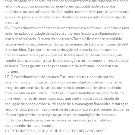
consideradas de risco muito alto por apresentarem altas relações de risco e
retorno e algumas posições apresentarem a possibilidade de perdas
superiores ao capital investido. A duração recomendada para o investimento
é de curto prazo e o patrimônio do cliente não está garantido neste tipo de
produto.
O investimento em termos são contratos para compra ou a venda de uma
determinada quantidade de ações, a um preço fixado, para liquidação em
prazo determinado. O prazo do contrato a Termo é livremente escolhido
pelos investidores, obedecendo o prazo mínimo de 16 dias e máximo de 999
dias corridos. O preço será o valor da ação adicionado de uma parcela
correspondente aos juros – que são fixados livremente em mercado, em
função do prazo do contrato. Toda transação a termo requer um depósito de
garantia. Essas garantias são prestadas em duas formas: cobertura ou
margem.
O investimento em Mercados Futuros embute riscos de perdas
patrimoniais significativos. Commodity é um objeto ou determinante de
preço de um contrato futuro ou outro instrumento derivativo, podendo
consubstanciar um índice, uma taxa, um valor mobiliário ou produto físico. É
um investimento de risco muito alto, que contempla a possibilidade de
oscilação de preço devido à utilização de alavancagem financeira. A duração
recomendada para o investimento é de curto prazo e o patrimônio do cliente
não está garantido neste tipo de produto. As condições de mercado,
mudanças climáticas e o cenário macroeconômico podem afetar o
desempenho do investimento.
ESTA INSTITUIÇÃO É ADERENTE AO CÓDIGO ANBIMA DE