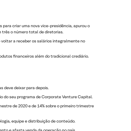
 para criar uma nova vice-presidência, apurou o
rês o número total de diretorias.
voltar a receber os salários integralmente no
odutos financeiros além do tradicional crediário.
 deve deixar para depois.
eio do seu programa de Corporate Venture Capital.
imestre de 2020 e de 14% sobre o primeiro trimestre
logia, equipe e distribuição de conteúdo.
ento e afasta venda da operação no país.