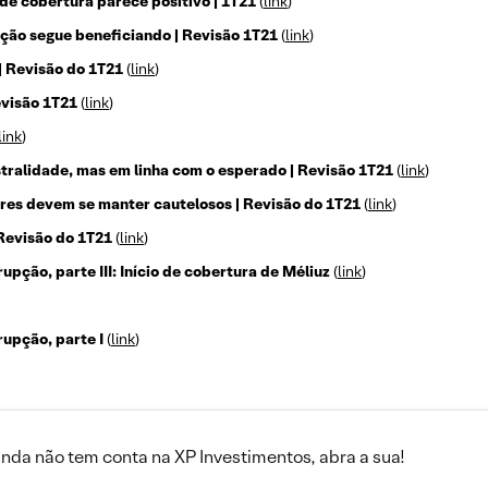
de cobertura parece positivo | 1T21
(
link
)
ação segue beneficiando | Revisão 1T21
(
link
)
| Revisão do 1T21
(
link
)
Revisão 1T21
(
link
)
link
)
stralidade, mas em linha com o esperado | Revisão 1T21
(
link
)
ores devem se manter cautelosos | Revisão do 1T21
(
link
)
Revisão do 1T21
(
link
)
pção, parte III: Início de cobertura de Méliuz
(
link
)
upção, parte I
(
link
)
inda não tem conta na XP Investimentos, abra a sua!