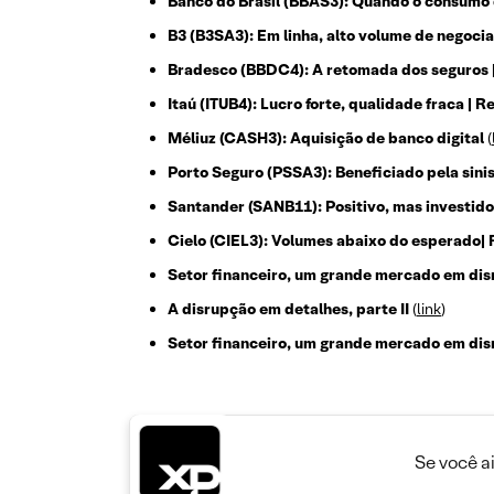
Banco do Brasil (BBAS3): Quando o consumo 
B3 (B3SA3): Em linha, alto volume de negoci
Bradesco (BBDC4): A retomada dos seguros 
Itaú (ITUB4): Lucro forte, qualidade fraca | 
Méliuz (CASH3): Aquisição de banco digital
(
Porto Seguro (PSSA3): Beneficiado pela sini
Santander (SANB11): Positivo, mas investid
Cielo (CIEL3): Volumes abaixo do esperado| 
Setor financeiro, um grande mercado em disru
A disrupção em detalhes, parte II
(
link
)
Setor financeiro, um grande mercado em disr
Se você a