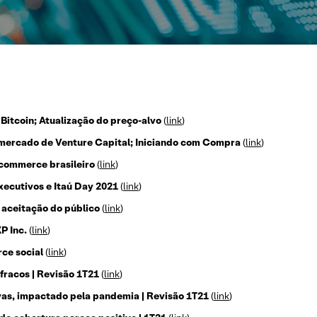
Bitcoin; Atualização do preço-alvo
(
link
)
mercado de Venture Capital; Iniciando com Compra
(
link
)
-commerce brasileiro
(
link
)
executivos e Itaú Day 2021
(
link
)
 aceitação do público
(
link
)
P Inc.
(
link
)
ce social
(
link
)
 fracos | Revisão 1T21
(
link
)
as, impactado pela pandemia | Revisão 1T21
(
link
)