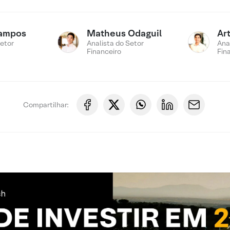
ampos
Matheus Odaguil
Ar
Setor
Analista do Setor
Ana
Financeiro
Fin
Compartilhar: