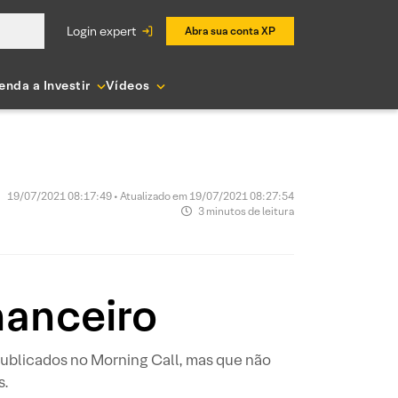
login expert
Abra sua conta XP
enda a Investir
Vídeos
19/07/2021 08:17:49 • Atualizado em 19/07/2021 08:27:54
3 minutos de leitura
nanceiro
ublicados no Morning Call, mas que não
s.