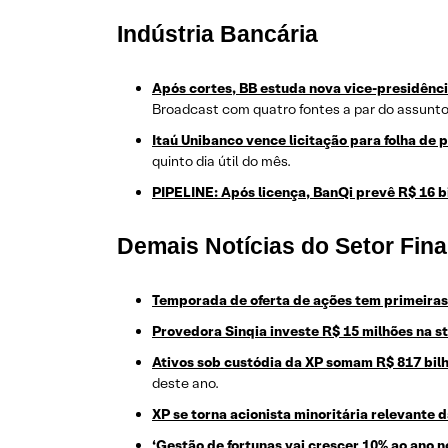
Indústria Bancária
Após cortes, BB estuda nova vice-presidênci
Broadcast com quatro fontes a par do assunto
Itaú Unibanco vence licitação para folha d
quinto dia útil do mês.
PIPELINE: Após licença, BanQi prevê R$ 16 bi
Demais Notícias do Setor Fina
Temporada de oferta de ações tem primeiras
Provedora Sinqia investe R$ 15 milhões na s
Ativos sob custódia da XP somam R$ 817 bilh
deste ano.
XP se torna acionista minoritária relevante
‘Gestão de fortunas vai crescer 10% ao ano no 