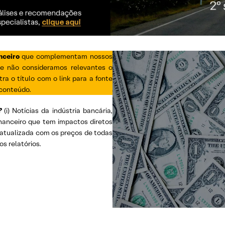
nceiro
que complementam nossos
ue não consideramos relevantes o
ra o título com o link para a fonte
 conteúdo.
?
(i) Notícias da indústria bancária,
inanceiro que tem impactos diretos
s, atualizada com os preços de todas
os relatórios.