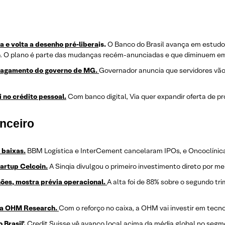
a e volta a desenho pré-libera
is.
O Banco do Brasil avança em estudos
. O plano é parte das mudanças recém-anunciadas e que diminuem em t
e pagamento do governo de MG.
Governador anuncia que servidores vão 
 no crédito pessoal.
Com banco digital, Via quer expandir oferta de pr
nceiro
 baixas.
BBM Logística e InterCement cancelaram IPOs, e Oncoclínicas
tartup Celcoin.
A Sinqia divulgou o primeiro investimento direto por m
ões, mostra prévia operacional.
A alta foi de 88% sobre o segundo tr
 da OHM Research.
Com o reforço no caixa, a OHM vai investir em tecno
Brasil’.
Credit Suisse vê avanço local acima da média global no segm