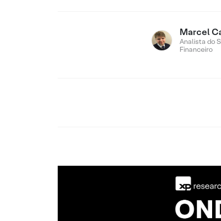
Marcel C
Analista do 
Financeiro