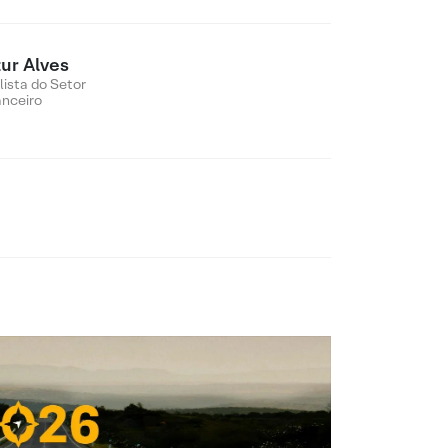
tur Alves
lista do Setor
anceiro