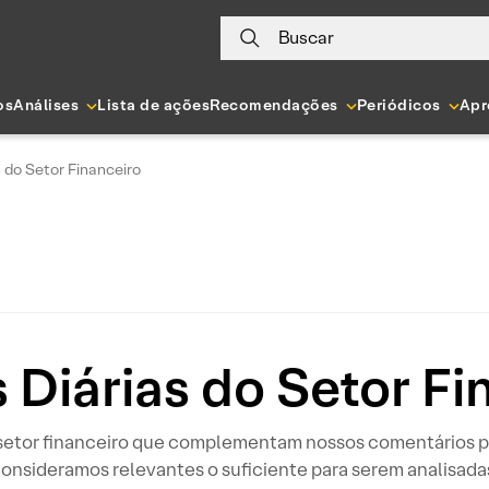
Buscar
os
Análises
Lista de ações
Recomendações
Periódicos
Apr
s do Setor Financeiro
s Diárias do Setor Fi
o setor financeiro que complementam nossos comentários p
onsideramos relevantes o suficiente para serem analisada