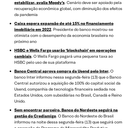
estabilizar, avalia Moody’s
. Cenário deve ser apoiado pela
recuperação econômica global, com diminuição dos efeitos
da pandemia
Caixa espera expansão de até 15% no financiamento
imobiliário em 2022
. Presidente do banco mostrou-se
otimista com o desempenho da economia brasileira no
próximo ano
HSBC e Wells Fargo usarão ‘blockchain’ em operações
cambiais
. O Wells Fargo pagará uma pequena taxa ao
HSBC pelo uso de sua plataforma
Banco Central aprova compra da Usend pelo Inter
.
O
banco Inter informou nessa segunda-feira (13) que o Banco
Central autorizou a aquisição de 100% do capital social da
Usend, companhia de tecnologia financeira sediada nos
Estados Unidos, com subsidiárias no Brasil, Canadá e Reino
Unido.
Sem encontrar parceiro, Banco do Nordeste seguirá na
gestão do Crediamigo
. O Banco do Nordeste do Brasil
informou na noite dessa segunda-feira (13) que seguirá com