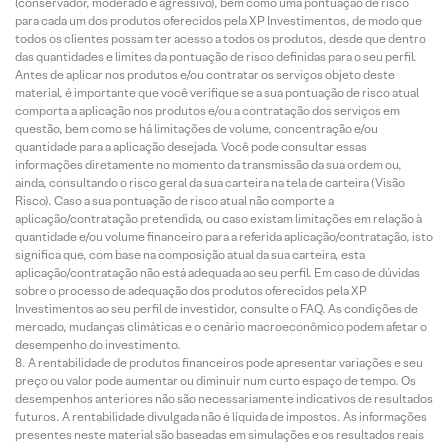
(conservador, moderado e agressivo), bem como uma pontuação de risco
para cada um dos produtos oferecidos pela XP Investimentos, de modo que
todos os clientes possam ter acesso a todos os produtos, desde que dentro
das quantidades e limites da pontuação de risco definidas para o seu perfil.
Antes de aplicar nos produtos e/ou contratar os serviços objeto deste
material, é importante que você verifique se a sua pontuação de risco atual
comporta a aplicação nos produtos e/ou a contratação dos serviços em
questão, bem como se há limitações de volume, concentração e/ou
quantidade para a aplicação desejada. Você pode consultar essas
informações diretamente no momento da transmissão da sua ordem ou,
ainda, consultando o risco geral da sua carteira na tela de carteira (Visão
Risco). Caso a sua pontuação de risco atual não comporte a
aplicação/contratação pretendida, ou caso existam limitações em relação à
quantidade e/ou volume financeiro para a referida aplicação/contratação, isto
significa que, com base na composição atual da sua carteira, esta
aplicação/contratação não está adequada ao seu perfil. Em caso de dúvidas
sobre o processo de adequação dos produtos oferecidos pela XP
Investimentos ao seu perfil de investidor, consulte o FAQ. As condições de
mercado, mudanças climáticas e o cenário macroeconômico podem afetar o
desempenho do investimento.
A rentabilidade de produtos financeiros pode apresentar variações e seu
preço ou valor pode aumentar ou diminuir num curto espaço de tempo. Os
desempenhos anteriores não são necessariamente indicativos de resultados
futuros. A rentabilidade divulgada não é líquida de impostos. As informações
presentes neste material são baseadas em simulações e os resultados reais