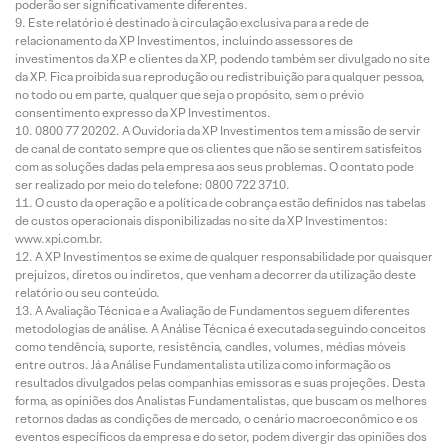
poderão ser significativamente diferentes.
Este relatório é destinado à circulação exclusiva para a rede de
relacionamento da XP Investimentos, incluindo assessores de
investimentos da XP e clientes da XP, podendo também ser divulgado no site
da XP. Fica proibida sua reprodução ou redistribuição para qualquer pessoa,
no todo ou em parte, qualquer que seja o propósito, sem o prévio
consentimento expresso da XP Investimentos.
0800 77 20202. A Ouvidoria da XP Investimentos tem a missão de servir
de canal de contato sempre que os clientes que não se sentirem satisfeitos
com as soluções dadas pela empresa aos seus problemas. O contato pode
ser realizado por meio do telefone: 0800 722 3710.
O custo da operação e a política de cobrança estão definidos nas tabelas
de custos operacionais disponibilizadas no site da XP Investimentos:
www.xpi.com.br.
A XP Investimentos se exime de qualquer responsabilidade por quaisquer
prejuízos, diretos ou indiretos, que venham a decorrer da utilização deste
relatório ou seu conteúdo.
A Avaliação Técnica e a Avaliação de Fundamentos seguem diferentes
metodologias de análise. A Análise Técnica é executada seguindo conceitos
como tendência, suporte, resistência, candles, volumes, médias móveis
entre outros. Já a Análise Fundamentalista utiliza como informação os
resultados divulgados pelas companhias emissoras e suas projeções. Desta
forma, as opiniões dos Analistas Fundamentalistas, que buscam os melhores
retornos dadas as condições de mercado, o cenário macroeconômico e os
eventos específicos da empresa e do setor, podem divergir das opiniões dos