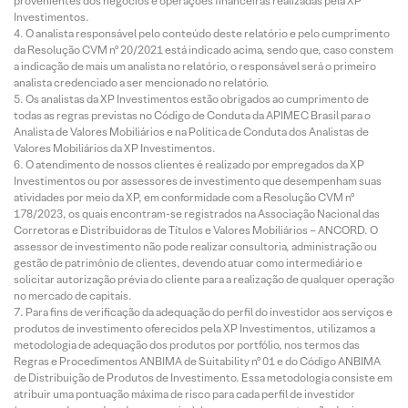
provenientes dos negócios e operações financeiras realizadas pela XP
Investimentos.
O analista responsável pelo conteúdo deste relatório e pelo cumprimento
da Resolução CVM nº 20/2021 está indicado acima, sendo que, caso constem
a indicação de mais um analista no relatório, o responsável será o primeiro
analista credenciado a ser mencionado no relatório.
Os analistas da XP Investimentos estão obrigados ao cumprimento de
todas as regras previstas no Código de Conduta da APIMEC Brasil para o
Analista de Valores Mobiliários e na Política de Conduta dos Analistas de
Valores Mobiliários da XP Investimentos.
O atendimento de nossos clientes é realizado por empregados da XP
Investimentos ou por assessores de investimento que desempenham suas
atividades por meio da XP, em conformidade com a Resolução CVM nº
178/2023, os quais encontram-se registrados na Associação Nacional das
Corretoras e Distribuidoras de Títulos e Valores Mobiliários – ANCORD. O
assessor de investimento não pode realizar consultoria, administração ou
gestão de patrimônio de clientes, devendo atuar como intermediário e
solicitar autorização prévia do cliente para a realização de qualquer operação
no mercado de capitais.
Para fins de verificação da adequação do perfil do investidor aos serviços e
produtos de investimento oferecidos pela XP Investimentos, utilizamos a
metodologia de adequação dos produtos por portfólio, nos termos das
Regras e Procedimentos ANBIMA de Suitability nº 01 e do Código ANBIMA
de Distribuição de Produtos de Investimento. Essa metodologia consiste em
atribuir uma pontuação máxima de risco para cada perfil de investidor