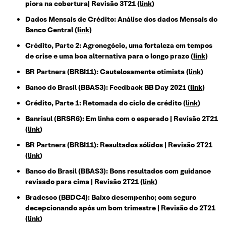
piora na cobertura| Revisão 3T21
(
link
)
Dados Mensais de Crédito: Análise dos dados Mensais do
Banco Central
(
link
)
Crédito, Parte 2: Agronegócio, uma fortaleza em tempos
de crise e uma boa alternativa para o longo prazo
(
link
)
BR Partners (BRBI11): Cautelosamente otimista
(
link
)
Banco do Brasil (BBAS3): Feedback BB Day 2021
(
link
)
Crédito, Parte 1: Retomada do ciclo de crédito
(
link
)
Banrisul (BRSR6): Em linha com o esperado | Revisão 2T21
(
link
)
BR Partners (BRBI11): Resultados sólidos | Revisão 2T21
(
link
)
Banco do Brasil (BBAS3): Bons resultados com guidance
revisado para cima | Revisão 2T21
(
link
)
Bradesco (BBDC4): Baixo desempenho; com seguro
decepcionando após um bom trimestre | Revisão do 2T21
(
link
)