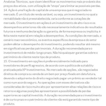
Analistas Técnicos, que visam identificar os movimentos mais prováveis dos
preços dos ativos, com utilização de “stops” para limitar as possíveis perdas.
Ação é uma fração do capital de uma empresa que é negociada no
mercado. É um título de renda variável, ou seja, um investimento no qual a
rentabilidade não é preestabelecida, varia conforme as cotações de
mercado. O investimento em ações é um investimento de alto risco e os
desempenhos anteriores não são necessariamente indicativos de resultados
futuros e nenhuma declaração ou garantia, de forma expressa ou implícita, é
feita neste material em relação a desempenhos. As condições de mercado, o
cenário macroeconômico, os eventos específicos da empresa e do setor
podem afetar o desempenho do investimento, podendo resultar até mesmo
em significativas perdas patrimoniais. A duração recomendada para o
investimento é de médio-longo prazo. Não há quaisquer garantias sobre o
patrimônio do cliente neste tipo de produto.
O investimento em opções é preferencialmente indicado para
investidores de perfil agressivo, de acordo com a política de suitability
praticada pela XP Investimentos. No mercado de opções, são negociados
direitos de compra ou venda de um bem por preço fixado em data futura,
devendo o adquirente do direito negociado pagar um prêmio ao vendedor tal
como num acordo seguro. As operações com esses derivativos são
consideradas de risco muito alto por apresentarem altas relações de risco e
retorno e algumas posições apresentarem a possibilidade de perdas
superiores ao capital investido. A duração recomendada para o investimento
é de curto prazo e o patrimônio do cliente não está garantido neste tipo de
produto.