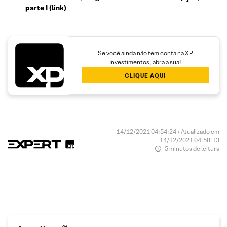
parte I
(
link
)
Se você ainda não tem conta na XP
Investimentos, abra a sua!
CLIQUE AQUI
14/12/2021 04:54:24 • Atualizado em
14/12/2021 04:58:13
5 minutos de leitura