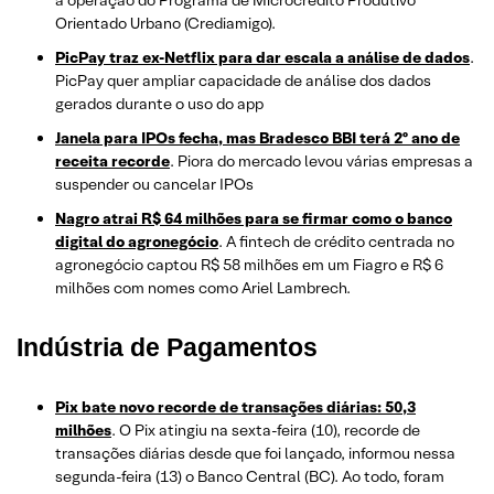
a operação do Programa de Microcrédito Produtivo
Orientado Urbano (Crediamigo).
PicPay traz ex-Netflix para dar escala a análise de dados
.
PicPay quer ampliar capacidade de análise dos dados
gerados durante o uso do app
Janela para IPOs fecha, mas Bradesco BBI terá 2º ano de
receita recorde
. Piora do mercado levou várias empresas a
suspender ou cancelar IPOs
Nagro atrai R$ 64 milhões para se firmar como o banco
digital do agronegócio
. A fintech de crédito centrada no
agronegócio captou R$ 58 milhões em um Fiagro e R$ 6
milhões com nomes como Ariel Lambrech.
Indústria de Pagamentos
Pix bate novo recorde de transações diárias: 50,3
milhões
. O Pix atingiu na sexta-feira (10), recorde de
transações diárias desde que foi lançado, informou nessa
segunda-feira (13) o Banco Central (BC). Ao todo, foram