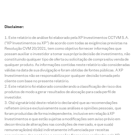
Disclaimer:
Este relatório de análise foi elaborado pela XP Investimentos CCTVM S.A.
(“XP Investimentos ou XP”) de acordo com todas as exigências previstas na
Resolução CVM 20/2021, tem como objetivo fornecer informações que
possam auxiliar o investidor a tomar sua própria decisão de investimento, não
constituindo qualquer tipo de oferta ou solicitação de compra e/ou venda de
qualquer produto. As informações contidas neste relatório são consideradas
válidas na data de sua divulgação e foram obtidas de fontes públicas. A XP
Investimentos não se responsabiliza por qualquer decisão tomada pelo
cliente com base no presente relatório.
Este relatório foi elaborado considerando a classificação de risco dos
produtos de modo a gerar resultados de alocação para cada perfil de
investidor.
O(s) signatário(s) deste relatório declara(m) que as recomendações
refletem única e exclusivamente suas análises e opiniões pessoais, que
foram produzidas de forma independente, inclusive em relação à XP
Investimentos e que estão sujeitas a modificações sem aviso prévio em
decorrência de alterações nas condições de mercado, e que sua(s)
remuneração(es) é(são) indiretamente influenciada por receitas