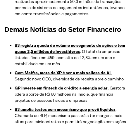
realizadas aproximadamente 50,3 milhões de transações
por meio do sistema de pagamentos instantâneos, levando
em conta transferências e pagamentos.
Demais Notícias do Setor Financeiro
B3 registra queda de volume no segmento de ações e tem
quase 3,5 milhões de investidores
. O total de empresas
listadas ficou em 459, com alta de 12,8% em um ano e
estabilidade em um mês
Com Maffra, meta da XP é ser a mais valiosa da AL
.
Segundo novo CEO, diversidade de receita abre o caminho
GP investe em fintech de crédito a energia solar
. Gestora
lidera aporte de R$ 60 milhões na Insole, que financia
projetos de pessoas físicas e empresas
B3 amplia testes com mecanismo que provê liquidez
.
Chamado de RLP, mecanismo passará a ter margens mais
altas para minicontratos e permitirá negociação com ações