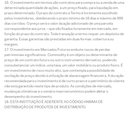
O investimento em termos são contratos para compra ou a venda de uma
determinada quantidade de ações, a um preço fixado, para liquidação em
prazo determinado. O prazo do contrato a Termo é livremente escolhido
pelos investidores, obedecendo o prazo mínimo de 16 dias e máximo de 999
dias corridos. O preço será o valor da ação adicionado de uma parcela
correspondente aos juros – que são fixados livremente em mercado, em
função do prazo do contrato. Toda transação a termo requer um depósito de
garantia. Essas garantias são prestadas em duas formas: cobertura ou
margem.
O investimento em Mercados Futuros embute riscos de perdas
patrimoniais significativos. Commodity é um objeto ou determinante de
preço de um contrato futuro ou outro instrumento derivativo, podendo
consubstanciar um índice, uma taxa, um valor mobiliário ou produto físico. É
um investimento de risco muito alto, que contempla a possibilidade de
oscilação de preço devido à utilização de alavancagem financeira. A duração
recomendada para o investimento é de curto prazo e o patrimônio do cliente
não está garantido neste tipo de produto. As condições de mercado,
mudanças climáticas e o cenário macroeconômico podem afetar o
desempenho do investimento.
ESTA INSTITUIÇÃO É ADERENTE AO CÓDIGO ANBIMA DE
DISTRIBUIÇÃO DE PRODUTOS DE INVESTIMENTO.