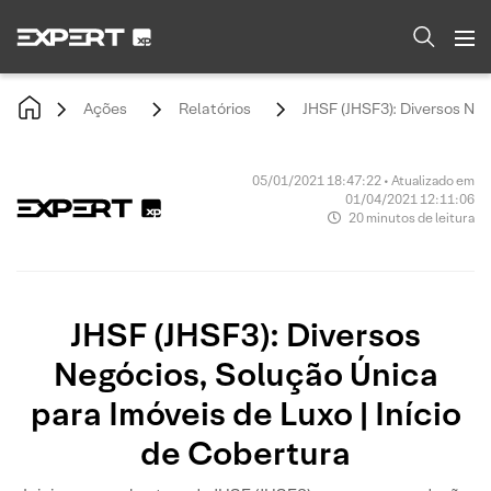
Ações
Relatórios
JHSF (JHSF3): Diversos Neg
05/01/2021 18:47:22 • Atualizado em
01/04/2021 12:11:06
20 minutos de leitura
JHSF (JHSF3): Diversos
Negócios, Solução Única
para Imóveis de Luxo | Início
de Cobertura