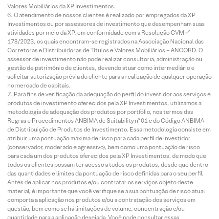
Valores Mobiliários da XP Investimentos.
O atendimento de nossos clientes é realizado por empregados da XP
Investimentos ou por assessores de investimento que desempenham suas
atividades por meio da XP, em conformidade com a Resolução CVM nº
178/2023, os quais encontram-se registrados na Associação Nacional das
Corretoras e Distribuidoras de Títulos e Valores Mobiliários – ANCORD. O
assessor de investimento não pode realizar consultoria, administração ou
gestão de patrimônio de clientes, devendo atuar como intermediário e
solicitar autorização prévia do cliente para a realização de qualquer operação
no mercado de capitais.
Para fins de verificação da adequação do perfil do investidor aos serviços e
produtos de investimento oferecidos pela XP Investimentos, utilizamos a
metodologia de adequação dos produtos por portfólio, nos termos das
Regras e Procedimentos ANBIMA de Suitability nº 01 e do Código ANBIMA
de Distribuição de Produtos de Investimento. Essa metodologia consiste em
atribuir uma pontuação máxima de risco para cada perfil de investidor
(conservador, moderado e agressivo), bem como uma pontuação de risco
para cada um dos produtos oferecidos pela XP Investimentos, de modo que
todos os clientes possam ter acesso a todos os produtos, desde que dentro
das quantidades e limites da pontuação de risco definidas para o seu perfil.
Antes de aplicar nos produtos e/ou contratar os serviços objeto deste
material, é importante que você verifique se a sua pontuação de risco atual
comporta a aplicação nos produtos e/ou a contratação dos serviços em
questão, bem como se há limitações de volume, concentração e/ou
quantidade para a aplicação desejada. Você pode consultar essas