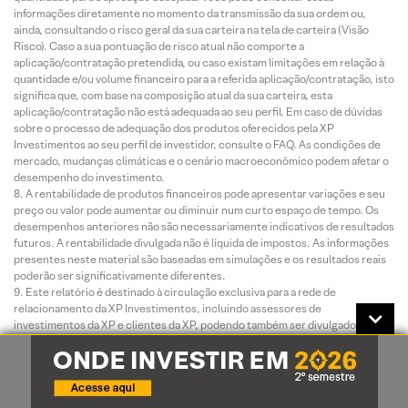
informações diretamente no momento da transmissão da sua ordem ou,
ainda, consultando o risco geral da sua carteira na tela de carteira (Visão
Risco). Caso a sua pontuação de risco atual não comporte a
aplicação/contratação pretendida, ou caso existam limitações em relação à
quantidade e/ou volume financeiro para a referida aplicação/contratação, isto
significa que, com base na composição atual da sua carteira, esta
aplicação/contratação não está adequada ao seu perfil. Em caso de dúvidas
sobre o processo de adequação dos produtos oferecidos pela XP
Investimentos ao seu perfil de investidor, consulte o FAQ. As condições de
mercado, mudanças climáticas e o cenário macroeconômico podem afetar o
desempenho do investimento.
A rentabilidade de produtos financeiros pode apresentar variações e seu
preço ou valor pode aumentar ou diminuir num curto espaço de tempo. Os
desempenhos anteriores não são necessariamente indicativos de resultados
futuros. A rentabilidade divulgada não é líquida de impostos. As informações
presentes neste material são baseadas em simulações e os resultados reais
poderão ser significativamente diferentes.
Este relatório é destinado à circulação exclusiva para a rede de
relacionamento da XP Investimentos, incluindo assessores de
investimentos da XP e clientes da XP, podendo também ser divulgado no site
da XP. Fica proibida sua reprodução ou redistribuição para qualquer pessoa,
no todo ou em parte, qualquer que seja o propósito, sem o prévio
consentimento expresso da XP Investimentos.
0800 77 20202. A Ouvidoria da XP Investimentos tem a missão de servir
de canal de contato sempre que os clientes que não se sentirem satisfeitos