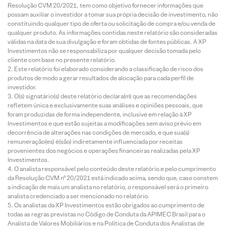
Resolução CVM 20/2021, tem como objetivo fornecer informações que
possam auxiliar o investidor a tomar sua própria decisão de investimento, não
constituindo qualquer tipo de oferta ou solicitação de compra e/ou venda de
qualquer produto. As informações contidas neste relatório são consideradas
válidas na data de sua divulgação e foram obtidas de fontes públicas. A XP
Investimentos não se responsabiliza por qualquer decisão tomada pelo
cliente com base no presente relatório.
Este relatório foi elaborado considerando a classificação de risco dos
produtos de modo a gerar resultados de alocação para cada perfil de
investidor.
O(s) signatário(s) deste relatório declara(m) que as recomendações
refletem única e exclusivamente suas análises e opiniões pessoais, que
foram produzidas de forma independente, inclusive em relação à XP
Investimentos e que estão sujeitas a modificações sem aviso prévio em
decorrência de alterações nas condições de mercado, e que sua(s)
remuneração(es) é(são) indiretamente influenciada por receitas
provenientes dos negócios e operações financeiras realizadas pela XP
Investimentos.
O analista responsável pelo conteúdo deste relatório e pelo cumprimento
da Resolução CVM nº 20/2021 está indicado acima, sendo que, caso constem
a indicação de mais um analista no relatório, o responsável será o primeiro
analista credenciado a ser mencionado no relatório.
Os analistas da XP Investimentos estão obrigados ao cumprimento de
todas as regras previstas no Código de Conduta da APIMEC Brasil para o
Analista de Valores Mobiliários e na Política de Conduta dos Analistas de