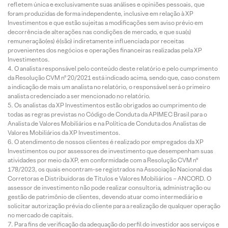
refletem única e exclusivamente suas análises e opiniões pessoais, que
foram produzidas de forma independente, inclusive em relação à XP
Investimentos e que estão sujeitas a modificações sem aviso prévio em
decorrência de alterações nas condições de mercado, e que sua(s)
remuneração(es) é(são) indiretamente influenciada por receitas
provenientes dos negócios e operações financeiras realizadas pela XP
Investimentos.
O analista responsável pelo conteúdo deste relatório e pelo cumprimento
da Resolução CVM nº 20/2021 está indicado acima, sendo que, caso constem
a indicação de mais um analista no relatório, o responsável será o primeiro
analista credenciado a ser mencionado no relatório.
Os analistas da XP Investimentos estão obrigados ao cumprimento de
todas as regras previstas no Código de Conduta da APIMEC Brasil para o
Analista de Valores Mobiliários e na Política de Conduta dos Analistas de
Valores Mobiliários da XP Investimentos.
O atendimento de nossos clientes é realizado por empregados da XP
Investimentos ou por assessores de investimento que desempenham suas
atividades por meio da XP, em conformidade com a Resolução CVM nº
178/2023, os quais encontram-se registrados na Associação Nacional das
Corretoras e Distribuidoras de Títulos e Valores Mobiliários – ANCORD. O
assessor de investimento não pode realizar consultoria, administração ou
gestão de patrimônio de clientes, devendo atuar como intermediário e
solicitar autorização prévia do cliente para a realização de qualquer operação
no mercado de capitais.
Para fins de verificação da adequação do perfil do investidor aos serviços e