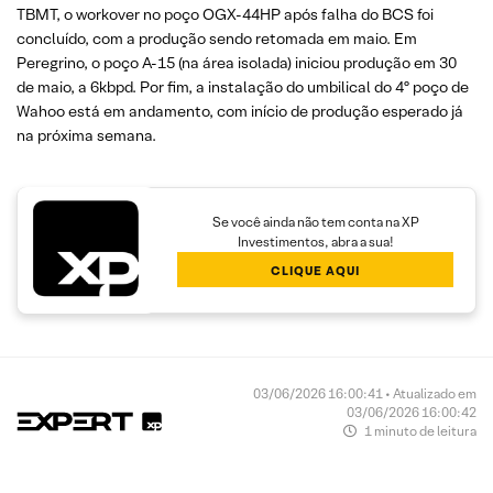
TBMT, o workover no poço OGX-44HP após falha do BCS foi
concluído, com a produção sendo retomada em maio. Em
Peregrino, o poço A-15 (na área isolada) iniciou produção em 30
de maio, a 6kbpd. Por fim, a instalação do umbilical do 4º poço de
Wahoo está em andamento, com início de produção esperado já
na próxima semana.
Se você ainda não tem conta na XP
Investimentos, abra a sua!
CLIQUE AQUI
03/06/2026 16:00:41 • Atualizado em
03/06/2026 16:00:42
1 minuto de leitura