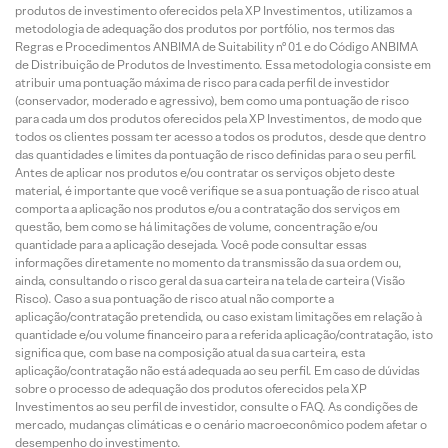
produtos de investimento oferecidos pela XP Investimentos, utilizamos a
metodologia de adequação dos produtos por portfólio, nos termos das
Regras e Procedimentos ANBIMA de Suitability nº 01 e do Código ANBIMA
de Distribuição de Produtos de Investimento. Essa metodologia consiste em
atribuir uma pontuação máxima de risco para cada perfil de investidor
(conservador, moderado e agressivo), bem como uma pontuação de risco
para cada um dos produtos oferecidos pela XP Investimentos, de modo que
todos os clientes possam ter acesso a todos os produtos, desde que dentro
das quantidades e limites da pontuação de risco definidas para o seu perfil.
Antes de aplicar nos produtos e/ou contratar os serviços objeto deste
material, é importante que você verifique se a sua pontuação de risco atual
comporta a aplicação nos produtos e/ou a contratação dos serviços em
questão, bem como se há limitações de volume, concentração e/ou
quantidade para a aplicação desejada. Você pode consultar essas
informações diretamente no momento da transmissão da sua ordem ou,
ainda, consultando o risco geral da sua carteira na tela de carteira (Visão
Risco). Caso a sua pontuação de risco atual não comporte a
aplicação/contratação pretendida, ou caso existam limitações em relação à
quantidade e/ou volume financeiro para a referida aplicação/contratação, isto
significa que, com base na composição atual da sua carteira, esta
aplicação/contratação não está adequada ao seu perfil. Em caso de dúvidas
sobre o processo de adequação dos produtos oferecidos pela XP
Investimentos ao seu perfil de investidor, consulte o FAQ. As condições de
mercado, mudanças climáticas e o cenário macroeconômico podem afetar o
desempenho do investimento.