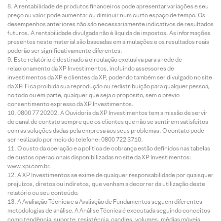
A rentabilidade de produtos financeiros pode apresentar variações e seu
preço ou valor pode aumentar ou diminuir num curto espaço de tempo. Os
desempenhos anteriores não são necessariamente indicativos de resultados
futuros. A rentabilidade divulgada não é líquida de impostos. As informações
presentes neste material são baseadas em simulações e os resultados reais
poderão ser significativamente diferentes.
Este relatório é destinado à circulação exclusiva para a rede de
relacionamento da XP Investimentos, incluindo assessores de
investimentos da XP e clientes da XP, podendo também ser divulgado no site
da XP. Fica proibida sua reprodução ou redistribuição para qualquer pessoa,
no todo ou em parte, qualquer que seja o propósito, sem o prévio
consentimento expresso da XP Investimentos.
0800 77 20202. A Ouvidoria da XP Investimentos tem a missão de servir
de canal de contato sempre que os clientes que não se sentirem satisfeitos
com as soluções dadas pela empresa aos seus problemas. O contato pode
ser realizado por meio do telefone: 0800 722 3710.
O custo da operação e a política de cobrança estão definidos nas tabelas
de custos operacionais disponibilizadas no site da XP Investimentos:
www.xpi.com.br.
A XP Investimentos se exime de qualquer responsabilidade por quaisquer
prejuízos, diretos ou indiretos, que venham a decorrer da utilização deste
relatório ou seu conteúdo.
A Avaliação Técnica e a Avaliação de Fundamentos seguem diferentes
metodologias de análise. A Análise Técnica é executada seguindo conceitos
como tendência, suporte, resistência, candles, volumes, médias móveis