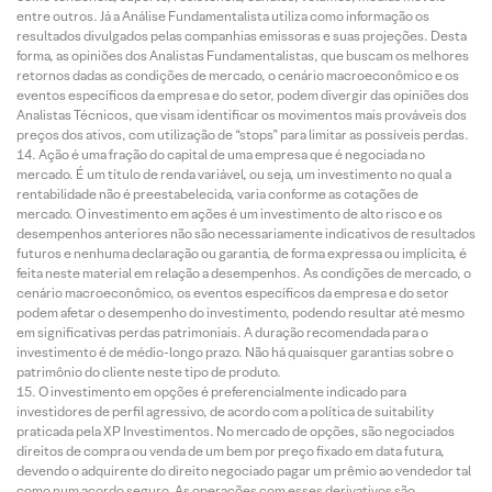
entre outros. Já a Análise Fundamentalista utiliza como informação os
resultados divulgados pelas companhias emissoras e suas projeções. Desta
forma, as opiniões dos Analistas Fundamentalistas, que buscam os melhores
retornos dadas as condições de mercado, o cenário macroeconômico e os
eventos específicos da empresa e do setor, podem divergir das opiniões dos
Analistas Técnicos, que visam identificar os movimentos mais prováveis dos
preços dos ativos, com utilização de “stops” para limitar as possíveis perdas.
Ação é uma fração do capital de uma empresa que é negociada no
mercado. É um título de renda variável, ou seja, um investimento no qual a
rentabilidade não é preestabelecida, varia conforme as cotações de
mercado. O investimento em ações é um investimento de alto risco e os
desempenhos anteriores não são necessariamente indicativos de resultados
futuros e nenhuma declaração ou garantia, de forma expressa ou implícita, é
feita neste material em relação a desempenhos. As condições de mercado, o
cenário macroeconômico, os eventos específicos da empresa e do setor
podem afetar o desempenho do investimento, podendo resultar até mesmo
em significativas perdas patrimoniais. A duração recomendada para o
investimento é de médio-longo prazo. Não há quaisquer garantias sobre o
patrimônio do cliente neste tipo de produto.
O investimento em opções é preferencialmente indicado para
investidores de perfil agressivo, de acordo com a política de suitability
praticada pela XP Investimentos. No mercado de opções, são negociados
direitos de compra ou venda de um bem por preço fixado em data futura,
devendo o adquirente do direito negociado pagar um prêmio ao vendedor tal
como num acordo seguro. As operações com esses derivativos são