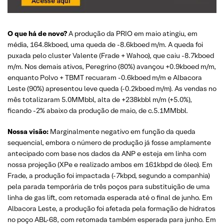
O que há de novo?
A produção da PRIO em maio atingiu, em
média, 164.8kboed, uma queda de -8.6kboed m/m. A queda foi
puxada pelo cluster Valente (Frade + Wahoo), que caiu -8.7kboed
m/m. Nos demais ativos, Peregrino (80%) avançou +0.9kboed m/m,
enquanto Polvo + TBMT recuaram -0.6kboed m/m e Albacora
Leste (90%) apresentou leve queda (-0.2kboed m/m). As vendas no
mês totalizaram 5.0MMbbl, alta de +238kbbl m/m (+5.0%),
ficando -2% abaixo da produção de maio, de c.5.1MMbbl.
Nossa visão:
Marginalmente negativo em função da queda
sequencial, embora o número de produção já fosse amplamente
antecipado com base nos dados da ANP e esteja em linha com
nossa projeção (XPe e realizado ambos em 161kbpd de óleo). Em
Frade, a produção foi impactada (-7kbpd, segundo a companhia)
pela parada temporária de três poços para substituição de uma
linha de gas lift, com retomada esperada até o final de junho. Em
Albacora Leste, a produção foi afetada pela formação de hidratos
no poço ABL-68, com retomada também esperada para junho. Em