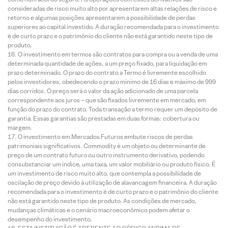
consideradas de risco muito alto por apresentarem altas relações de risco e
retorno e algumas posições apresentarem a possibilidade de perdas
superiores ao capital investido. A duração recomendada para o investimento
é de curto prazo e o patrimônio do cliente não está garantido neste tipo de
produto.
O investimento em termos são contratos para compra ou a venda de uma
determinada quantidade de ações, a um preço fixado, para liquidação em
prazo determinado. O prazo do contrato a Termo é livremente escolhido
pelos investidores, obedecendo o prazo mínimo de 16 dias e máximo de 999
dias corridos. O preço será o valor da ação adicionado de uma parcela
correspondente aos juros – que são fixados livremente em mercado, em
função do prazo do contrato. Toda transação a termo requer um depósito de
garantia. Essas garantias são prestadas em duas formas: cobertura ou
margem.
O investimento em Mercados Futuros embute riscos de perdas
patrimoniais significativos. Commodity é um objeto ou determinante de
preço de um contrato futuro ou outro instrumento derivativo, podendo
consubstanciar um índice, uma taxa, um valor mobiliário ou produto físico. É
um investimento de risco muito alto, que contempla a possibilidade de
oscilação de preço devido à utilização de alavancagem financeira. A duração
recomendada para o investimento é de curto prazo e o patrimônio do cliente
não está garantido neste tipo de produto. As condições de mercado,
mudanças climáticas e o cenário macroeconômico podem afetar o
desempenho do investimento.