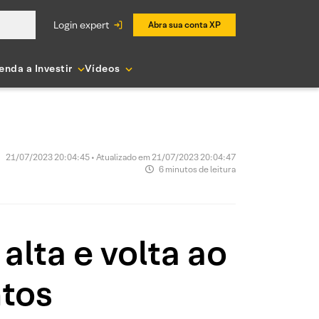
login expert
Abra sua conta XP
enda a Investir
Vídeos
21/07/2023 20:04:45 • Atualizado em 21/07/2023 20:04:47
6 minutos de leitura
alta e volta ao
ntos