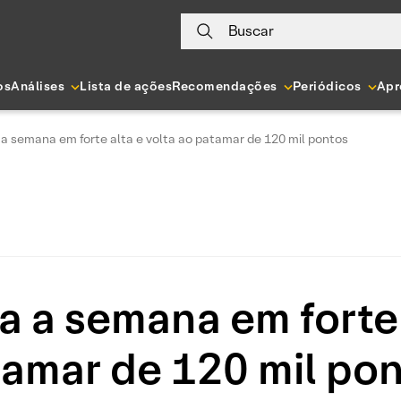
Buscar
os
Análises
Lista de ações
Recomendações
Periódicos
Apr
a semana em forte alta e volta ao patamar de 120 mil pontos
 a semana em forte 
amar de 120 mil po