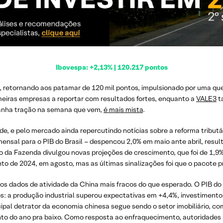
Ibovespa: +2,13% | 120.217 pontos
 retornando aos patamar de 120 mil pontos, impulsionado por uma queda
meiras empresas a reportar com resultados fortes, enquanto a
VALE3
t
 ganha tração na semana que vem,
é mais mista
.
de, e pelo mercado ainda repercutindo notícias sobre a reforma tributá
nsal para o PIB do Brasil – despencou 2,0% em maio ante abril, result
o da Fazenda divulgou novas projeções de crescimento, que foi de 1,9%
to de 2024, em agosto, mas as últimas sinalizações foi que o pacote pr
 dados de atividade da China mais fracos do que esperado. O PIB do
: a produção industrial superou expectativas em +4,4%, investimentos
ipal detrator da economia chinesa segue sendo o setor imobiliário, c
to do ano pra baixo. Como resposta ao enfraquecimento, autoridades