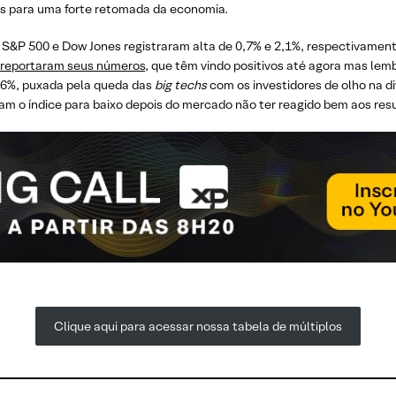
s para uma forte retomada da economia.
O S&P 500 e Dow Jones registraram alta de 0,7% e 2,1%, respectivamen
 reportaram seus números
, que têm vindo positivos até agora mas lem
,6%, puxada pela queda das
big techs
com os investidores de olho na 
am o índice para baixo depois do mercado não ter reagido bem aos res
Clique aqui para acessar nossa tabela de múltiplos