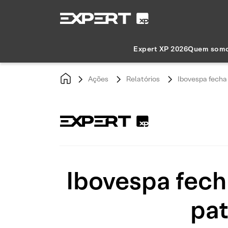
Expert XP 2026
Quem som
Ações
Relatórios
Ibovespa fecha 
Ibovespa fecha
pat