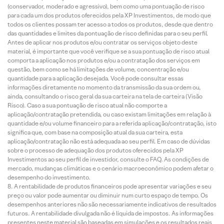
(conservador, moderado e agressivo), bem como uma pontuação de risco
para cada um dos produtos oferecidos pela XP Investimentos, de modo que
todos os clientes possam ter acesso a todos os produtos, desde que dentro
das quantidades e limites da pontuação de risco definidas para o seu perfil.
Antes de aplicar nos produtos e/ou contratar os serviços objeto deste
material, é importante que você verifique se a sua pontuação de risco atual
comporta a aplicação nos produtos e/ou a contratação dos serviços em
questão, bem como se há limitações de volume, concentração e/ou
quantidade para a aplicação desejada. Você pode consultar essas
informações diretamente no momento da transmissão da sua ordem ou,
ainda, consultando o risco geral da sua carteira na tela de carteira (Visão
Risco). Caso a sua pontuação de risco atual não comporte a
aplicação/contratação pretendida, ou caso existam limitações em relação à
quantidade e/ou volume financeiro para a referida aplicação/contratação, isto
significa que, com base na composição atual da sua carteira, esta
aplicação/contratação não está adequada ao seu perfil. Em caso de dúvidas
sobre o processo de adequação dos produtos oferecidos pela XP
Investimentos ao seu perfil de investidor, consulte o FAQ. As condições de
mercado, mudanças climáticas e o cenário macroeconômico podem afetar o
desempenho do investimento.
A rentabilidade de produtos financeiros pode apresentar variações e seu
preço ou valor pode aumentar ou diminuir num curto espaço de tempo. Os
desempenhos anteriores não são necessariamente indicativos de resultados
futuros. A rentabilidade divulgada não é líquida de impostos. As informações
presentes neste material são baseadas em simulações e os resultados reais