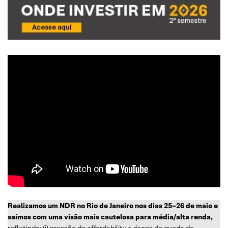
Realizamos um NDR no Rio de Janeiro nos dias 25–26 de maio e
saímos com uma visão mais cautelosa para média/alta renda,