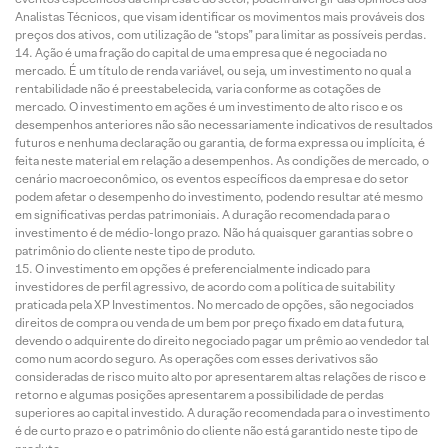
Analistas Técnicos, que visam identificar os movimentos mais prováveis dos
preços dos ativos, com utilização de “stops” para limitar as possíveis perdas.
Ação é uma fração do capital de uma empresa que é negociada no
mercado. É um título de renda variável, ou seja, um investimento no qual a
rentabilidade não é preestabelecida, varia conforme as cotações de
mercado. O investimento em ações é um investimento de alto risco e os
desempenhos anteriores não são necessariamente indicativos de resultados
futuros e nenhuma declaração ou garantia, de forma expressa ou implícita, é
feita neste material em relação a desempenhos. As condições de mercado, o
cenário macroeconômico, os eventos específicos da empresa e do setor
podem afetar o desempenho do investimento, podendo resultar até mesmo
em significativas perdas patrimoniais. A duração recomendada para o
investimento é de médio-longo prazo. Não há quaisquer garantias sobre o
patrimônio do cliente neste tipo de produto.
O investimento em opções é preferencialmente indicado para
investidores de perfil agressivo, de acordo com a política de suitability
praticada pela XP Investimentos. No mercado de opções, são negociados
direitos de compra ou venda de um bem por preço fixado em data futura,
devendo o adquirente do direito negociado pagar um prêmio ao vendedor tal
como num acordo seguro. As operações com esses derivativos são
consideradas de risco muito alto por apresentarem altas relações de risco e
retorno e algumas posições apresentarem a possibilidade de perdas
superiores ao capital investido. A duração recomendada para o investimento
é de curto prazo e o patrimônio do cliente não está garantido neste tipo de