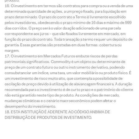
produto.
O investimento em termos são contratos para compra ou a venda de uma
determinada quantidade de ações, a um preço fixado, para liquidação em
prazo determinado. O prazo do contrato a Termo é livremente escolhido
pelos investidores, obedecendo o prazo mínimo de 16 dias e máximo de 999
dias corridos. O preço será o valor da ação adicionado de uma parcela
correspondente aos juros – que são fixados livremente em mercado, em
função do prazo do contrato. Toda transação a termo requer um depósito de
garantia. Essas garantias são prestadas em duas formas: cobertura ou
margem.
O investimento em Mercados Futuros embute riscos de perdas
patrimoniais significativos. Commodity é um objeto ou determinante de
preço de um contrato futuro ou outro instrumento derivativo, podendo
consubstanciar um índice, uma taxa, um valor mobiliário ou produto físico. É
um investimento de risco muito alto, que contempla a possibilidade de
oscilação de preço devido à utilização de alavancagem financeira. A duração
recomendada para o investimento é de curto prazo e o patrimônio do cliente
não está garantido neste tipo de produto. As condições de mercado,
mudanças climáticas e o cenário macroeconômico podem afetar o
desempenho do investimento.
ESTA INSTITUIÇÃO É ADERENTE AO CÓDIGO ANBIMA DE
DISTRIBUIÇÃO DE PRODUTOS DE INVESTIMENTO.