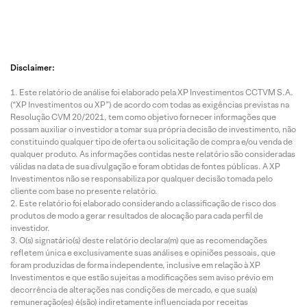
Disclaimer:
Este relatório de análise foi elaborado pela XP Investimentos CCTVM S.A.
(“XP Investimentos ou XP”) de acordo com todas as exigências previstas na
Resolução CVM 20/2021, tem como objetivo fornecer informações que
possam auxiliar o investidor a tomar sua própria decisão de investimento, não
constituindo qualquer tipo de oferta ou solicitação de compra e/ou venda de
qualquer produto. As informações contidas neste relatório são consideradas
válidas na data de sua divulgação e foram obtidas de fontes públicas. A XP
Investimentos não se responsabiliza por qualquer decisão tomada pelo
cliente com base no presente relatório.
Este relatório foi elaborado considerando a classificação de risco dos
produtos de modo a gerar resultados de alocação para cada perfil de
investidor.
O(s) signatário(s) deste relatório declara(m) que as recomendações
refletem única e exclusivamente suas análises e opiniões pessoais, que
foram produzidas de forma independente, inclusive em relação à XP
Investimentos e que estão sujeitas a modificações sem aviso prévio em
decorrência de alterações nas condições de mercado, e que sua(s)
remuneração(es) é(são) indiretamente influenciada por receitas