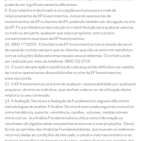
poderão ser significativamente diferentes.
Este relatório é destinado à circulação exclusiva para a rede de
relacionamento da XP Investimentos, incluindo assessores de
investimentos da XP e clientes da XP, podendo também ser divulgado no site
da XP. Fica proibida sua reprodução ou redistribuição para qualquer pessoa,
no todo ou em parte, qualquer que seja o propósito, sem o prévio
consentimento expresso da XP Investimentos.
0800 77 20202. A Ouvidoria da XP Investimentos tem a missão de servir
de canal de contato sempre que os clientes que não se sentirem satisfeitos
com as soluções dadas pela empresa aos seus problemas. O contato pode
ser realizado por meio do telefone: 0800 722 3710.
O custo da operação e a política de cobrança estão definidos nas tabelas
de custos operacionais disponibilizadas no site da XP Investimentos:
www.xpi.com.br.
A XP Investimentos se exime de qualquer responsabilidade por quaisquer
prejuízos, diretos ou indiretos, que venham a decorrer da utilização deste
relatório ou seu conteúdo.
A Avaliação Técnica e a Avaliação de Fundamentos seguem diferentes
metodologias de análise. A Análise Técnica é executada seguindo conceitos
como tendência, suporte, resistência, candles, volumes, médias móveis
entre outros. Já a Análise Fundamentalista utiliza como informação os
resultados divulgados pelas companhias emissoras e suas projeções. Desta
forma, as opiniões dos Analistas Fundamentalistas, que buscam os melhores
retornos dadas as condições de mercado, o cenário macroeconômico e os
eventos específicos da empresa e do setor, podem divergir das opiniões dos