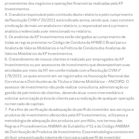
provenientes dos negócios e operações financeiras realizadas pela XP
Investimentos.
O analista responsável pelo conteúdo deste relatório e pelo cumprimento
da Resolução CVM nº 20/2021 está indicado acima, sendo que, caso constem
a indicação de mais um analista no relatório, o responsável será o primeiro
analista credenciado a ser mencionado no relatório.
Os analistas da XP Investimentos estão obrigados ao cumprimento de
todas as regras previstas no Código de Conduta da APIMEC Brasil para o
Analista de Valores Mobiliários e na Política de Conduta dos Analistas de
Valores Mobiliários da XP Investimentos.
O atendimento de nossos clientes é realizado por empregados da XP
Investimentos ou por assessores de investimento que desempenham suas
atividades por meio da XP, em conformidade com a Resolução CVM nº
178/2023, os quais encontram-se registrados na Associação Nacional das
Corretoras e Distribuidoras de Títulos e Valores Mobiliários – ANCORD. O
assessor de investimento não pode realizar consultoria, administração ou
gestão de patrimônio de clientes, devendo atuar como intermediário e
solicitar autorização prévia do cliente para a realização de qualquer operação
no mercado de capitais.
Para fins de verificação da adequação do perfil do investidor aos serviços e
produtos de investimento oferecidos pela XP Investimentos, utilizamos a
metodologia de adequação dos produtos por portfólio, nos termos das
Regras e Procedimentos ANBIMA de Suitability nº 01 e do Código ANBIMA
de Distribuição de Produtos de Investimento. Essa metodologia consiste em
atribuir uma pontuação máxima de risco para cada perfil de investidor