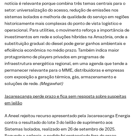
notícia é relevante porque combina três temas centrais para o
setor: universalização do acesso, redução de emissões nos
sistemas isolados e melhoria de qualidade do serviço em regiões
historicamente mais complexas do ponto de vista logístico e
operacional. Para utilities, o movimento reforça a importância de
investimentos em rede e soluções híbridas na Amazônia, onde a
substituição gradual do diesel pode gerar ganhos ambientais e
eficiência econômica no médio prazo. Também indica maior
protagonismo de players privados em programas de
infraestrutura energética regional, em uma agenda que tende a
permanecer relevante para o MME, distribuidoras e empresas
com exposição a geração térmica, gás, armazenamento e
soluções de rede.
(Megawhat)
Jacareacanga perde prazo e fica sem resposta sobre suspeitas
em leilão
A Aneel rejeitou recurso apresentado pela Jacareacanga Energia
contra o resultado do lote 3 do leilão de suprimento aos
Sistemas Isolados, realizado em 26 de setembro de 2025.
Segundo a agência, o pedido foi protocolado fora do prazo