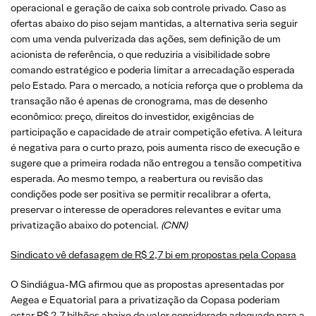
operacional e geração de caixa sob controle privado. Caso as
ofertas abaixo do piso sejam mantidas, a alternativa seria seguir
com uma venda pulverizada das ações, sem definição de um
acionista de referência, o que reduziria a visibilidade sobre
comando estratégico e poderia limitar a arrecadação esperada
pelo Estado. Para o mercado, a notícia reforça que o problema da
transação não é apenas de cronograma, mas de desenho
econômico: preço, direitos do investidor, exigências de
participação e capacidade de atrair competição efetiva. A leitura
é negativa para o curto prazo, pois aumenta risco de execução e
sugere que a primeira rodada não entregou a tensão competitiva
esperada. Ao mesmo tempo, a reabertura ou revisão das
condições pode ser positiva se permitir recalibrar a oferta,
preservar o interesse de operadores relevantes e evitar uma
privatização abaixo do potencial.
(CNN)
Sindicato vê defasagem de R$ 2,7 bi em propostas pela Copasa
O Sindiágua-MG afirmou que as propostas apresentadas por
Aegea e Equatorial para a privatização da Copasa poderiam
estar R$ 2,7 bilhões abaixo do valor considerado adequado para a