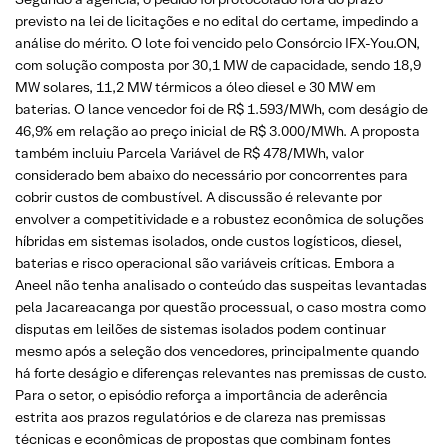
previsto na lei de licitações e no edital do certame, impedindo a
análise do mérito. O lote foi vencido pelo Consórcio IFX-You.ON,
com solução composta por 30,1 MW de capacidade, sendo 18,9
MW solares, 11,2 MW térmicos a óleo diesel e 30 MW em
baterias. O lance vencedor foi de R$ 1.593/MWh, com deságio de
46,9% em relação ao preço inicial de R$ 3.000/MWh. A proposta
também incluiu Parcela Variável de R$ 478/MWh, valor
considerado bem abaixo do necessário por concorrentes para
cobrir custos de combustível. A discussão é relevante por
envolver a competitividade e a robustez econômica de soluções
híbridas em sistemas isolados, onde custos logísticos, diesel,
baterias e risco operacional são variáveis críticas. Embora a
Aneel não tenha analisado o conteúdo das suspeitas levantadas
pela Jacareacanga por questão processual, o caso mostra como
disputas em leilões de sistemas isolados podem continuar
mesmo após a seleção dos vencedores, principalmente quando
há forte deságio e diferenças relevantes nas premissas de custo.
Para o setor, o episódio reforça a importância de aderência
estrita aos prazos regulatórios e de clareza nas premissas
técnicas e econômicas de propostas que combinam fontes