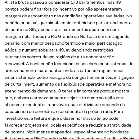
A lista bruta passou a considerar 178 barramentos, mas 49
pontos podem ficar fora do incentivo por não apresentarem
margem de escoamento nas condições operativas avaliadas. No
cenário principal, que simula maior criticidade para atendimento
de ponta no SIN, apenas seis barramentos aparecem com
margem nula, todos no Rio Grande do Norte. Já em um segundo
cenário, com menor despacho térmico e maior participação
eólica, o número sobe para 49, evidenciando restrições
relevantes sobretudo em regiões de alta concentração
renovável. A bonificação locacional busca direcionar sistemas de
armazenamento para pontos onde as baterias tragam maior
valor sistêmico, como redução de congestionamentos, mitigação
de curtailment, aumento da flexibilidade operativa e melhora no
atendimento da demanda. O tema é importante porque mostra
que, embora o armazenamento seja visto como solução para
absorver excedentes renováveis, sua efetividade depende da
capacidade de conexão e escoamento da própria rede. Para
investidores, a leitura é que o desenho final do leilão pode
favorecer projetos em locais específicos e reduzir a atratividade
de pontos inicialmente mapeados, especialmente no Nordeste.
Estados como Rio Grande do Norte, Pernambuco, Paraíba e Bahia