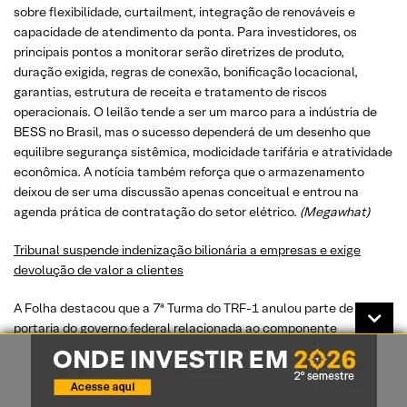
sobre flexibilidade, curtailment, integração de renováveis e
capacidade de atendimento da ponta. Para investidores, os
principais pontos a monitorar serão diretrizes de produto,
duração exigida, regras de conexão, bonificação locacional,
garantias, estrutura de receita e tratamento de riscos
operacionais. O leilão tende a ser um marco para a indústria de
BESS no Brasil, mas o sucesso dependerá de um desenho que
equilibre segurança sistêmica, modicidade tarifária e atratividade
econômica. A notícia também reforça que o armazenamento
deixou de ser uma discussão apenas conceitual e entrou na
agenda prática de contratação do setor elétrico.
(Megawhat)
Tribunal suspende indenização bilionária a empresas e exige
devolução de valor a clientes
A Folha destacou que a 7ª Turma do TRF-1 anulou parte de uma
portaria do governo federal relacionada ao componente
financeiro da RBSE, determinando a interrupção de pagamentos
via tarifas e a compensação aos consumidores dos valores já
pagos. A decisão afeta principalmente transmissoras com saldos