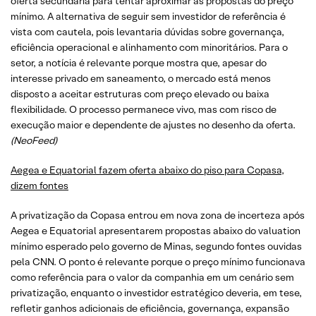
oferta secundária para tentar aproximar as propostas do preço
mínimo. A alternativa de seguir sem investidor de referência é
vista com cautela, pois levantaria dúvidas sobre governança,
eficiência operacional e alinhamento com minoritários. Para o
setor, a notícia é relevante porque mostra que, apesar do
interesse privado em saneamento, o mercado está menos
disposto a aceitar estruturas com preço elevado ou baixa
flexibilidade. O processo permanece vivo, mas com risco de
execução maior e dependente de ajustes no desenho da oferta.
(NeoFeed)
Aegea e Equatorial fazem oferta abaixo do piso para Copasa,
dizem fontes
A privatização da Copasa entrou em nova zona de incerteza após
Aegea e Equatorial apresentarem propostas abaixo do valuation
mínimo esperado pelo governo de Minas, segundo fontes ouvidas
pela CNN. O ponto é relevante porque o preço mínimo funcionava
como referência para o valor da companhia em um cenário sem
privatização, enquanto o investidor estratégico deveria, em tese,
refletir ganhos adicionais de eficiência, governança, expansão