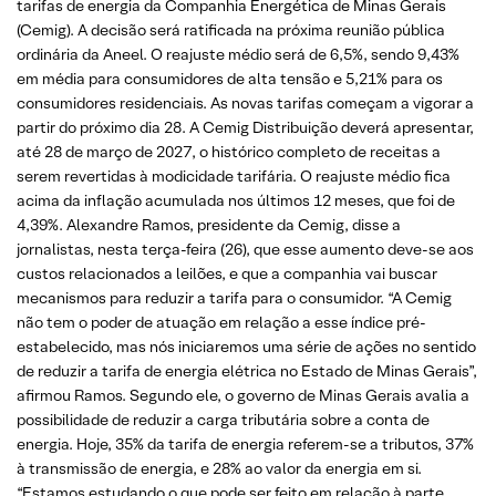
tarifas de energia da Companhia Energética de Minas Gerais
(Cemig). A decisão será ratificada na próxima reunião pública
ordinária da Aneel. O reajuste médio será de 6,5%, sendo 9,43%
em média para consumidores de alta tensão e 5,21% para os
consumidores residenciais. As novas tarifas começam a vigorar a
partir do próximo dia 28. A Cemig Distribuição deverá apresentar,
até 28 de março de 2027, o histórico completo de receitas a
serem revertidas à modicidade tarifária. O reajuste médio fica
acima da inflação acumulada nos últimos 12 meses, que foi de
4,39%. Alexandre Ramos, presidente da Cemig, disse a
jornalistas, nesta terça-feira (26), que esse aumento deve-se aos
custos relacionados a leilões, e que a companhia vai buscar
mecanismos para reduzir a tarifa para o consumidor. “A Cemig
não tem o poder de atuação em relação a esse índice pré-
estabelecido, mas nós iniciaremos uma série de ações no sentido
de reduzir a tarifa de energia elétrica no Estado de Minas Gerais”,
afirmou Ramos. Segundo ele, o governo de Minas Gerais avalia a
possibilidade de reduzir a carga tributária sobre a conta de
energia. Hoje, 35% da tarifa de energia referem-se a tributos, 37%
à transmissão de energia, e 28% ao valor da energia em si.
“Estamos estudando o que pode ser feito em relação à parte