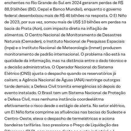
enchentes no Rio Grande do Sul em 2024 geraram perdas de R$
88,9 bilhões (BID, Cepal e Banco Mundial), enquanto o governo
federal desembolsou mais de R$ 46 bilhões na resposta. O El Niño
de 2023, por sua vez, somou mais de US$ 10 bilhões em perdas na
bacia do Prata (Aon), com impacto direto na inflação de
alimentos. O Centro Nacional de Monitoramento de Desastres
Naturais (Cemaden), o Instituto Nacional de Pesquisas Espaciais
(Inpe) e o Instituto Nacional de Meteorologia (Inmet) produzem
monitoramento de padrão internacional. O problema não está na
qualidade da informação, mas na distância entre o dado técnico e
a decisão administrativa. O Operador Nacional do Sistema
Elétrico (ONS) ajusta o despacho quando os reservatórios já
caíram; a Agência Nacional de Águas (ANA) restringe outorgas
tarde demais; a Defesa Civil tramita emergências só depois do
evento instalado. O Brasil tem um Sistema Nacional de Proteção
e Defesa Civil, mas nenhuma instância coordeelétrna
efetivamente o risco desde o estágio de alerta. No setor elétrico,
um El Niño forte comprime as afluências nas bacias do Sudeste e
Centro-Oeste, eleva o despacho de termelétricas e aciona
bandeiras tarifárias. Isso pressiona o Preço de Liquidação das