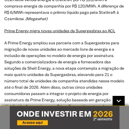
comprava energia da companhia por R$ 120/MWh. A diferença de
R$ 6/MWh representava o prêmio líquido pago pela Statkraft à
Czarnikow.
(Megawhat)
Prime Energy migra novas unidades da Supergasbras ao ACL
A Prime Energy ampliou sua parceria com a Supergasbras para
migração de novas unidades ao mercado livre de energia e a
inclusão de operações no modelo de energia por assinatura.
Segundo a comercializadora de energia e fornecedora das
soluções da Shell Energy, a nova etapa contempla a migração de
mais quatro unidades da Supergasbras, elevando para 21 o
número total de unidades da companhia atendidas nesse modelo
até o final de 2026. Além disso, outras cinco unidades
consumidoras passam a integrar o projeto de energia por
assinatura da Prime Energy, solução baseada em geração
distribuída. A parceria com a Prime Energy já contempla a gestão
das unidades de maior consumo da companhia no mercado livre
de energia, além do apoio técnico na transição do mercado
cativo para o ACL, no monitoramento do consumo por meio de