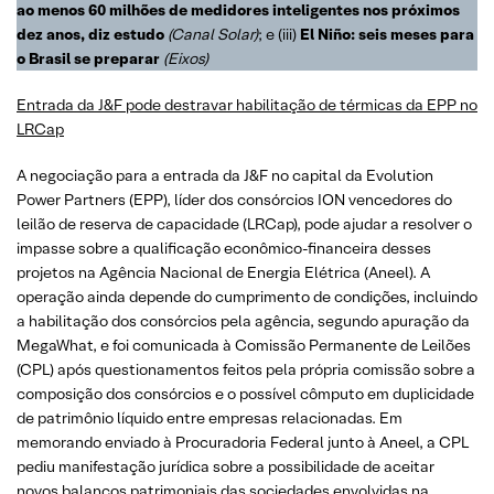
ao menos 60 milhões de medidores inteligentes nos próximos
dez anos, diz estudo
(Canal Solar)
; e (iii)
El Niño: seis meses para
o Brasil se preparar
(Eixos)
Entrada da J&F pode destravar habilitação de térmicas da EPP no
LRCap
A negociação para a entrada da J&F no capital da Evolution
Power Partners (EPP), líder dos consórcios ION vencedores do
leilão de reserva de capacidade (LRCap), pode ajudar a resolver o
impasse sobre a qualificação econômico-financeira desses
projetos na Agência Nacional de Energia Elétrica (Aneel). A
operação ainda depende do cumprimento de condições, incluindo
a habilitação dos consórcios pela agência, segundo apuração da
MegaWhat, e foi comunicada à Comissão Permanente de Leilões
(CPL) após questionamentos feitos pela própria comissão sobre a
composição dos consórcios e o possível cômputo em duplicidade
de patrimônio líquido entre empresas relacionadas. Em
memorando enviado à Procuradoria Federal junto à Aneel, a CPL
pediu manifestação jurídica sobre a possibilidade de aceitar
novos balanços patrimoniais das sociedades envolvidas na