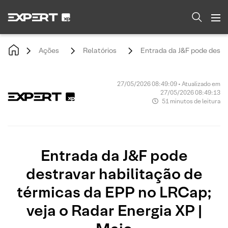
Ações
Relatórios
Entrada da J&F pode destra
27/05/2026 08:49:09 • Atualizado em
27/05/2026 08:49:13
51 minutos de leitura
Entrada da J&F pode
destravar habilitação de
térmicas da EPP no LRCap;
veja o Radar Energia XP |