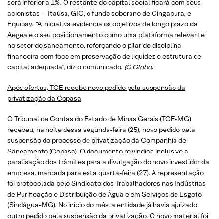
será inferior a 1%. O restante do capital social ficará com seus
acionistas — Itaúsa, GIC, o fundo soberano de Cingapura, e
Equipav. “A iniciativa evidencia os objetivos de longo prazo da
Aegea e o seu posicionamento como uma plataforma relevante
no setor de saneamento, reforçando o pilar de disciplina
financeira com foco em preservação de liquidez e estrutura de
capital adequada”, diz o comunicado.
(O Globo)
Após ofertas, TCE recebe novo pedido pela suspensão da
privatização da Copasa
O Tribunal de Contas do Estado de Minas Gerais (TCE-MG)
recebeu, na noite dessa segunda-feira (25), novo pedido pela
suspensão do processo de privatização da Companhia de
Saneamento (Copasa). O documento reivindica inclusive a
paralisação dos trâmites para a divulgação do novo investidor da
empresa, marcada para esta quarta-feira (27). A representação
foi protocolada pelo Sindicato dos Trabalhadores nas Indústrias
de Purificação e Distribuição de Água e em Serviços de Esgoto
(Sindágua-MG). No início do mês, a entidade já havia ajuizado
outro pedido pela suspensão da privatização. O novo material foi