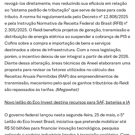
revogá-los diretamente, mas reduzindo sua eficácia em relação
ao “sistema padrão de tributação” que serve de base para cada
tributo. A norma foi regulamentada pelo Decreto nº 12.808/2025
e pela Instrução Normativa da Receita Federal do Brasil (RFB) nº
2.305/2025. O Reidi beneficia projetos de geração, transmissão e
distribuição de energia elétrica ao suspender a cobrança de PIS e
Cofins sobre a compra e importação de bens e serviços
destinados a obras de infraestrutura. Com a nova legislação,
porém, o incentivo deixou de ser integral a partir de abril de 2026.
Diante dessa alteração, áreas técnicas da Aneel elaboraram uma
proposta para revisar os fatores utilizados no cálculo das
Receitas Anuais Permitidas (RAP) dos empreendimentos de
transmissão, mecanismo pelo qual os ganhos tributários do Reidi
são repassados às tarifas.
(Megawhat)
Novo leilão do Eco Invest destina recursos para SAF, baterias e IA
O governo federal lançou nesta segunda-feira, 25 de maio, o 5º
Leilão do Eco Invest Brasil, iniciativa que pretende mobilizar até
R$ 50 bilhões para financiar inovação tecnológica, pesquisa
aplicada e cadeias industriais ligadas à transição ecológica. Com