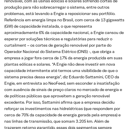
renovável, com as usinas eólicas e solares sofrendo cortes de
produção para não sobrecarregar o sistema, entre outros
problemas, está levando a Engie a reposicionar seu portfólio.
Referência em energia limpa no Brasil, com cerca de 13 gigawatts
(GW) de capacidade instalada, o que representa
aproximadamente 6% da capacidade nacional, a Engie cansou de
esperar por soluções técnicas e regulatórias para reduzir o
curtailment – os cortes de geração renovável por parte do
Operador Nacional do Sistema Elétrico (ONS) -, que obriga a
empresa a jogar fora cerca de 17% da energia produzida em suas
plantas eólicas e solares. “A Engie não deve investir em nova
capacidade intermitente até termos uma visibilidade de que o
sistema precisa dessa energia”, diz Eduardo Sattamini, CEO da
Engie, em entrevista ao NeoFeed, sem esconder a insatisfação
com ausência de sinais de preço claros no mercado de energia e
de políticas públicas que aproveitem a geração renovável
excedente. Por isso, Sattamini afirma que a empresa decidiu
reforçar os investimentos nas hidrelétricas (que respondem por
cerca de 70% da capacidade de energia gerada pela empresa) e
nas linhas de transmissão, que somam 3.205 km. Além de
trazerem retorno garantido, esses dois segmentos sempre