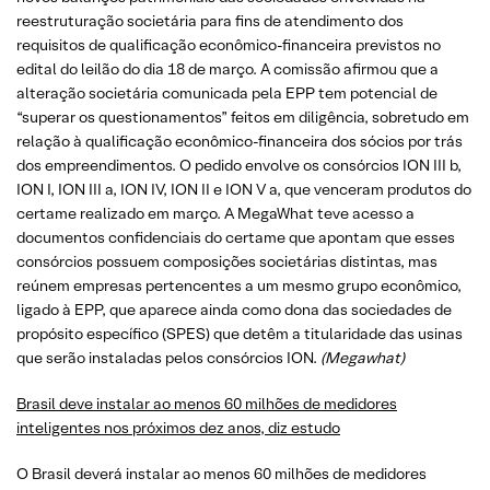
reestruturação societária para fins de atendimento dos
requisitos de qualificação econômico-financeira previstos no
edital do leilão do dia 18 de março. A comissão afirmou que a
alteração societária comunicada pela EPP tem potencial de
“superar os questionamentos” feitos em diligência, sobretudo em
relação à qualificação econômico-financeira dos sócios por trás
dos empreendimentos. O pedido envolve os consórcios ION III b,
ION I, ION III a, ION IV, ION II e ION V a, que venceram produtos do
certame realizado em março. A MegaWhat teve acesso a
documentos confidenciais do certame que apontam que esses
consórcios possuem composições societárias distintas, mas
reúnem empresas pertencentes a um mesmo grupo econômico,
ligado à EPP, que aparece ainda como dona das sociedades de
propósito específico (SPES) que detêm a titularidade das usinas
que serão instaladas pelos consórcios ION.
(Megawhat)
Brasil deve instalar ao menos 60 milhões de medidores
inteligentes nos próximos dez anos, diz estudo
O Brasil deverá instalar ao menos 60 milhões de medidores