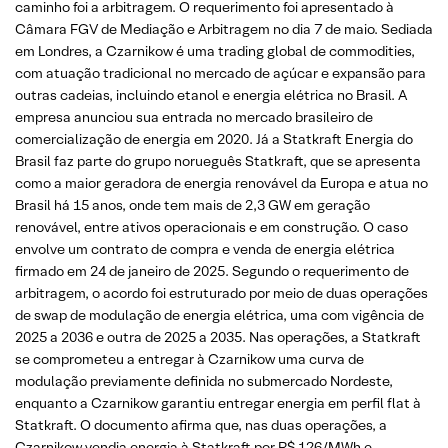
caminho foi a arbitragem. O requerimento foi apresentado à
Câmara FGV de Mediação e Arbitragem no dia 7 de maio. Sediada
em Londres, a Czarnikow é uma trading global de commodities,
com atuação tradicional no mercado de açúcar e expansão para
outras cadeias, incluindo etanol e energia elétrica no Brasil. A
empresa anunciou sua entrada no mercado brasileiro de
comercialização de energia em 2020. Já a Statkraft Energia do
Brasil faz parte do grupo norueguês Statkraft, que se apresenta
como a maior geradora de energia renovável da Europa e atua no
Brasil há 15 anos, onde tem mais de 2,3 GW em geração
renovável, entre ativos operacionais e em construção. O caso
envolve um contrato de compra e venda de energia elétrica
firmado em 24 de janeiro de 2025. Segundo o requerimento de
arbitragem, o acordo foi estruturado por meio de duas operações
de swap de modulação de energia elétrica, uma com vigência de
2025 a 2036 e outra de 2025 a 2035. Nas operações, a Statkraft
se comprometeu a entregar à Czarnikow uma curva de
modulação previamente definida no submercado Nordeste,
enquanto a Czarnikow garantiu entregar energia em perfil flat à
Statkraft. O documento afirma que, nas duas operações, a
Czarnikow vendia energia à Statkraft por R$ 126/MWh e