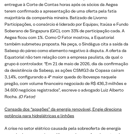
entregue à Corte de Contas horas após os sócios da Aegea
terem confirmado a apresentação de uma oferta pela fatia
majoritária da companhia mineira. Batizado de Livorno
Participações, o consórcio é liderado por Equipav, Itaúsa e Fundo
Soberano de Singapura (GIC), com 33% de participação cada. A
Aegea ficou com 1%. Como O Fator mostrou, a Equatorial
também submeteu proposta. Na peça, o Sindágua cita a saída da
Sabesp do páreo como elemento negativo à disputa. A oferta da
Equatorial não tem relação com a empresa paulista, da qual o
grupo é controlador. “Em 21 de maio de 2026, dia da confirmação
da desistência da Sabesp, as ações CSMG3 da Copasa caíram
3,14%, configurando a 4ª maior queda do Ibovespa naquele
pregão, com volume financeiro negociado de R$ 436,3 milhões e
34.600 negócios registrados”, escreve o advogado Luiz Alberto
Rocha.
(O Fator)
Cansada dos “apagões” da energia renovável, Engie direciona
potência para hidrelétricas e linhões
A crise no setor elétrico causada pela sobreoferta de energia