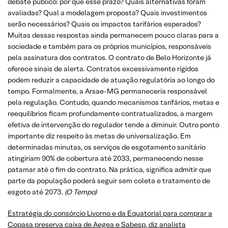
debate público: por que esse prazo? Quais alternativas foram
avaliadas? Qual a modelagem proposta? Quais investimentos
serão necessários? Quais os impactos tarifários esperados?
Muitas dessas respostas ainda permanecem pouco claras para a
sociedade e também para os próprios municípios, responsáveis
pela assinatura dos contratos. O contrato de Belo Horizonte já
oferece sinais de alerta. Contratos excessivamente rígidos
podem reduzir a capacidade de atuação regulatória ao longo do
tempo. Formalmente, a Arsae-MG permaneceria responsável
pela regulação. Contudo, quando mecanismos tarifários, metas e
reequilíbrios ficam profundamente contratualizados, a margem
efetiva de intervenção do regulador tende a diminuir. Outro ponto
importante diz respeito às metas de universalização. Em
determinadas minutas, os serviços de esgotamento sanitário
atingiriam 90% de cobertura até 2033, permanecendo nesse
patamar até o fim do contrato. Na prática, significa admitir que
parte da população poderá seguir sem coleta e tratamento de
esgoto até 2073.
(O Tempo)
Estratégia do consórcio Livorno e da Equatorial para comprar a
Copasa preserva caixa de Aegea e Sabesp, diz analista