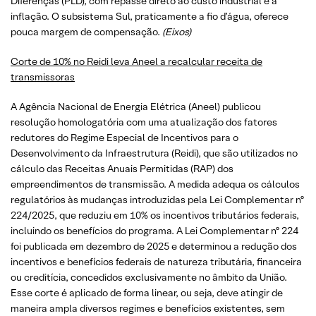
Diferenças (PLD), com repasse direto ao custo industrial e à
inflação. O subsistema Sul, praticamente a fio d’água, oferece
pouca margem de compensação.
(Eixos)
Corte de 10% no Reidi leva Aneel a recalcular receita de
transmissoras
A Agência Nacional de Energia Elétrica (Aneel) publicou
resolução homologatória com uma atualização dos fatores
redutores do Regime Especial de Incentivos para o
Desenvolvimento da Infraestrutura (Reidi), que são utilizados no
cálculo das Receitas Anuais Permitidas (RAP) dos
empreendimentos de transmissão. A medida adequa os cálculos
regulatórios às mudanças introduzidas pela Lei Complementar nº
224/2025, que reduziu em 10% os incentivos tributários federais,
incluindo os benefícios do programa. A Lei Complementar nº 224
foi publicada em dezembro de 2025 e determinou a redução dos
incentivos e benefícios federais de natureza tributária, financeira
ou creditícia, concedidos exclusivamente no âmbito da União.
Esse corte é aplicado de forma linear, ou seja, deve atingir de
maneira ampla diversos regimes e benefícios existentes, sem