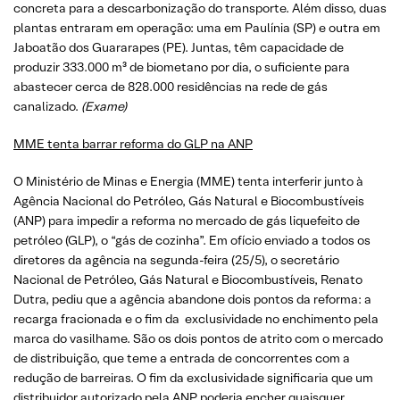
concreta para a descarbonização do transporte. Além disso, duas
plantas entraram em operação: uma em Paulínia (SP) e outra em
Jaboatão dos Guararapes (PE). Juntas, têm capacidade de
produzir 333.000 m³ de biometano por dia, o suficiente para
abastecer cerca de 828.000 residências na rede de gás
canalizado.
(Exame)
MME tenta barrar reforma do GLP na ANP
O Ministério de Minas e Energia (MME) tenta interferir junto à
Agência Nacional do Petróleo, Gás Natural e Biocombustíveis
(ANP) para impedir a reforma no mercado de gás liquefeito de
petróleo (GLP), o “gás de cozinha”. Em ofício enviado a todos os
diretores da agência na segunda-feira (25/5), o secretário
Nacional de Petróleo, Gás Natural e Biocombustíveis, Renato
Dutra, pediu que a agência abandone dois pontos da reforma: a
recarga fracionada e o fim da exclusividade no enchimento pela
marca do vasilhame. São os dois pontos de atrito com o mercado
de distribuição, que teme a entrada de concorrentes com a
redução de barreiras. O fim da exclusividade significaria que um
distribuidor autorizado pela ANP poderia encher quaisquer