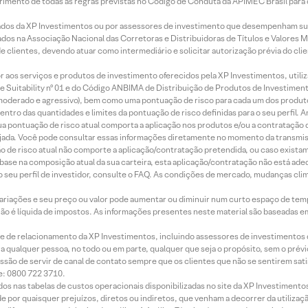
imento de todas as regras previstas no Código de Conduta da APIMEC Brasil para o 
ados da XP Investimentos ou por assessores de investimento que desempenham sua
os na Associação Nacional das Corretoras e Distribuidoras de Títulos e Valores 
de clientes, devendo atuar como intermediário e solicitar autorização prévia do cl
idor aos serviços e produtos de investimento oferecidos pela XP Investimentos, uti
 Suitability nº 01 e do Código ANBIMA de Distribuição de Produtos de Investimen
r, moderado e agressivo), bem como uma pontuação de risco para cada um dos produ
ntro das quantidades e limites da pontuação de risco definidas para o seu perfil. A
 sua pontuação de risco atual comporta a aplicação nos produtos e/ou a contratação
jada. Você pode consultar essas informações diretamente no momento da transmissã
ação de risco atual não comporte a aplicação/contratação pretendida, ou caso exista
m base na composição atual da sua carteira, esta aplicação/contratação não está ad
 seu perfil de investidor, consulte o FAQ. As condições de mercado, mudanças cl
 variações e seu preço ou valor pode aumentar ou diminuir num curto espaço de t
 não é líquida de impostos. As informações presentes neste material são baseadas e
rede de relacionamento da XP Investimentos, incluindo assessores de investimentos
ara qualquer pessoa, no todo ou em parte, qualquer que seja o propósito, sem o pr
ssão de servir de canal de contato sempre que os clientes que não se sentirem sat
e: 0800 722 3710.
dos nas tabelas de custos operacionais disponibilizadas no site da XP Investimento
 por quaisquer prejuízos, diretos ou indiretos, que venham a decorrer da utilizaç