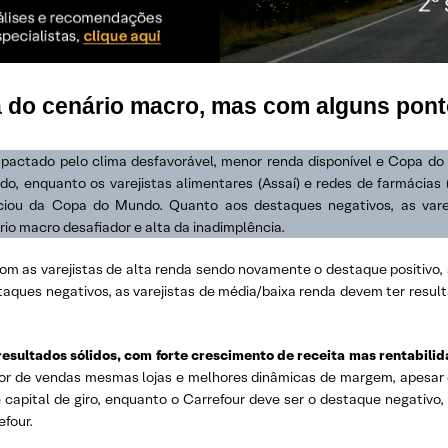
a do cenário macro, mas com alguns pont
mpactado pelo clima desfavorável, menor renda disponível e Copa do
ndo, enquanto os varejistas alimentares (Assaí) e redes de farmácias
ou da Copa do Mundo. Quanto aos destaques negativos, as varej
io macro desafiador e alta da inadimplência.
com as varejistas de alta renda sendo novamente o destaque positivo
ques negativos, as varejistas de média/baixa renda devem ter result
esultados sólidos, com forte crescimento de receita mas rentabili
ador de vendas mesmas lojas e melhores dinâmicas de margem, apesar
apital de giro, enquanto o Carrefour deve ser o destaque negativo,
four.