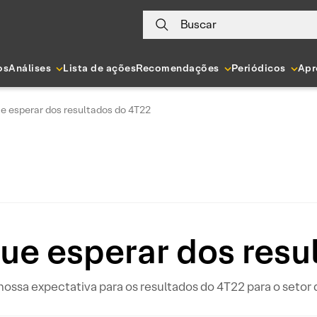
Buscar
os
Análises
Lista de ações
Recomendações
Periódicos
Apr
ue esperar dos resultados do 4T22
que esperar dos res
nossa expectativa para os resultados do 4T22 para o setor 