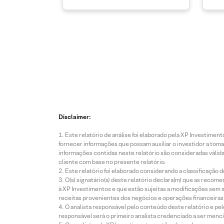
Disclaimer:
Este relatório de análise foi elaborado pela XP Investim
fornecer informações que possam auxiliar o investidor a toma
informações contidas neste relatório são consideradas válida
cliente com base no presente relatório.
Este relatório foi elaborado considerando a classificação d
O(s) signatário(s) deste relatório declara(m) que as reco
à XP Investimentos e que estão sujeitas a modificações sem 
receitas provenientes dos negócios e operações financeiras 
O analista responsável pelo conteúdo deste relatório e pe
responsável será o primeiro analista credenciado a ser menci