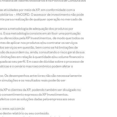
Analista de Valores Mobiliários e na Política de Conduta dos
s atividades por meio da XP, em conformidade com a
Mobiliários – ANCORD. O assessor de investimento não pode
iente para a realização de qualquer operação no mercado de
lizamos a metodologia de adequação dos produtos por
to. Essa metodologia consiste em atribuir uma pontuação
tos oferecidos pela XP Investimentos, de modo que todos os
ntes de aplicar nos produtos e/ou contratar os serviços
 dos serviços em questão, bem como se há limitações de
o da sua ordem ou, ainda, consultando o risco geral da sua
m limitações em relação à quantidade e/ou volume financeiro
equada ao seu perfil. Em caso de dúvidas sobre o processo de
imáticas e o cenário macroeconômico podem afetar o
empo. Os desempenhos anteriores não são necessariamente
m simulações e os resultados reais poderão ser
 da XP e clientes da XP, podendo também ser divulgado no
évio consentimento expresso da XP Investimentos.
isfeitos com as soluções dadas pela empresa aos seus
s: www.xpi.com.br.
ão deste relatório ou seu conteúdo.