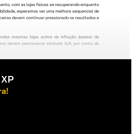
nto, com as lojas físicas se recuperando enquanto
bilidade, esperamos ver uma melhora sequencial de
eiras devem continuar pressionado os resultados e
ndas mesmas lojas acima da inflação (apesar da
rgens devem permanecer estáveis A/A, por conta da
 XP
ra!