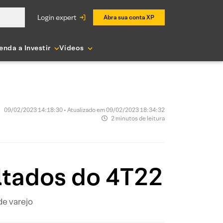
login expert
Abra sua conta XP
enda a Investir
Vídeos
09/02/2023 14:18:30 • Atualizado em 09/02/2023 18:34:32
2 minutos de leitura
ultados do 4T22
de varejo