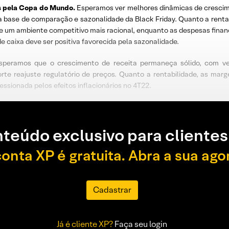
s pela Copa do Mundo.
Esperamos ver melhores dinâmicas de crescime
a base de comparação e sazonalidade da Black Friday. Quanto a renta
 um ambiente competitivo mais racional, enquanto as despesas financ
de caixa deve ser positiva favorecida pela sazonalidade.
peramos que o crescimento de receita permaneça sólido, com ve
orte reajuste regulatório de preços. Quanto a rentabilidade, as ma
sionada pelos efeitos inflacionários no 4T22.
teúdo exclusivo para clientes
conta XP é gratuita. Abra a sua ago
Cadastrar
Já é cliente XP?
Faça seu login