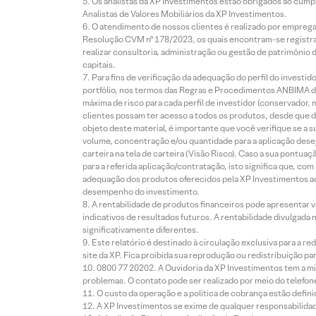
Os analistas da XP Investimentos estão obrigados ao cumpr
Analistas de Valores Mobiliários da XP Investimentos.
O atendimento de nossos clientes é realizado por empreg
Resolução CVM nº 178/2023, os quais encontram-se registrad
realizar consultoria, administração ou gestão de patrimônio 
capitais.
Para fins de verificação da adequação do perfil do invest
portfólio, nos termos das Regras e Procedimentos ANBIMA de
máxima de risco para cada perfil de investidor (conservado
clientes possam ter acesso a todos os produtos, desde que de
objeto deste material, é importante que você verifique se a
volume, concentração e/ou quantidade para a aplicação dese
carteira na tela de carteira (Visão Risco). Caso a sua pontu
para a referida aplicação/contratação, isto significa que, co
adequação dos produtos oferecidos pela XP Investimentos ao
desempenho do investimento.
A rentabilidade de produtos financeiros pode apresentar
indicativos de resultados futuros. A rentabilidade divulgada
significativamente diferentes.
Este relatório é destinado à circulação exclusiva para a 
site da XP. Fica proibida sua reprodução ou redistribuição p
0800 77 20202. A Ouvidoria da XP Investimentos tem a mi
problemas. O contato pode ser realizado por meio do telefon
O custo da operação e a política de cobrança estão defini
A XP Investimentos se exime de qualquer responsabilidade