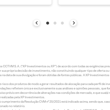
entos CCTVM S.A. (“XP Investimentos ou XP”) de acordo com todas as exigências p
r sua própria decisão de investimento, não constituindo qualquer tipo de oferta ou
s na data de sua divulgação e foram obtidas de fontes públicas. A XP Investimentos
e risco dos produtos de modo a gerar resultados de alocação para cada perfil de inv
mendações refletem única e exclusivamente suas análises e opiniões pessoais, que 
aviso prévio em decorrência de alterações nas condições de mercado, e que sua(s)
realizadas pela XP Investimentos.
lo cumprimento da Resolução CVM nº 20/2021 está indicado acima, sendo que, caso 
onado no relatório.