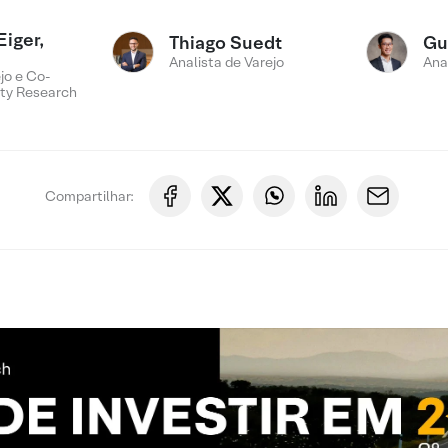
Eiger,
Thiago Suedt
Gu
Analista de Varejo
Ana
jo e Co-
ty Research
Compartilhar: