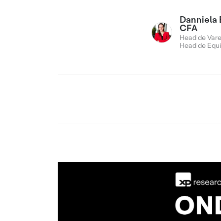
Danniela 
CFA
Head de Vare
Head de Equi