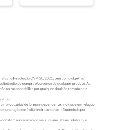
revistas na Resolução CVM 20/2021, tem como objetivo
 solicitação de compra e/ou venda de qualquer produto. As
 não se responsabiliza por qualquer decisão tomada pelo
estidor.
foram produzidas de forma independente, inclusive em relação
 remuneração(es) é(são) indiretamente influenciada por
constem a indicação de mais um analista no relatório, o