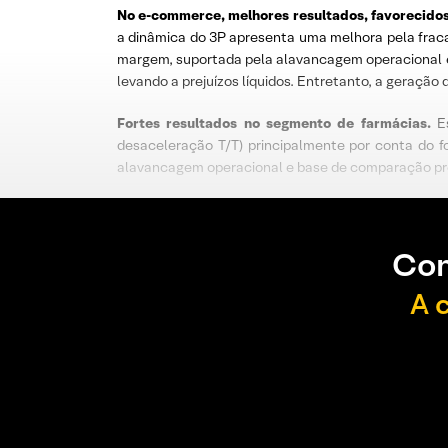
No e-commerce, melhores resultados, favorecido
a dinâmica do 3P apresenta uma melhora pela frac
margem, suportada pela alavancagem operacional e
levando a prejuízos líquidos. Entretanto, a geração 
Fortes resultados no segmento de farmácias.
Es
desaceleração T/T) principalmente por conta do f
alavancagem operacional e base de comparação pres
Con
A 