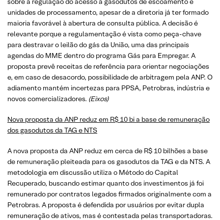
sobre a regulação do acesso a gasodutos de escoamento e
unidades de processamento, apesar de a diretoria já ter formado
maioria favorável à abertura de consulta pública. A decisão é
relevante porque a regulamentação é vista como peça-chave
para destravar o leilão do gás da União, uma das principais
agendas do MME dentro do programa Gás para Empregar. A
proposta prevê receitas de referência para orientar negociações
e, em caso de desacordo, possibilidade de arbitragem pela ANP. O
adiamento mantém incertezas para PPSA, Petrobras, indústria e
novos comercializadores.
(Eixos)
Nova proposta da ANP reduz em R$ 10 bi a base de remuneração
dos gasodutos da TAG e NTS
A nova proposta da ANP reduz em cerca de R$ 10 bilhões a base
de remuneração pleiteada para os gasodutos da TAG e da NTS. A
metodologia em discussão utiliza o Método do Capital
Recuperado, buscando estimar quanto dos investimentos já foi
remunerado por contratos legados firmados originalmente com a
Petrobras. A proposta é defendida por usuários por evitar dupla
remuneração de ativos, mas é contestada pelas transportadoras.