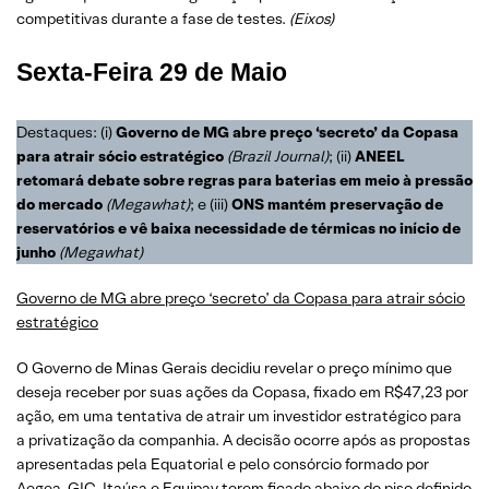
competitivas durante a fase de testes.
(Eixos)
Sexta-Feira
29 de Maio
Destaques: (i)
Governo de MG abre preço ‘secreto’ da Copasa
para atrair sócio estratégico
(Brazil Journal)
; (ii)
ANEEL
retomará debate sobre regras para baterias em meio à pressão
do mercado
(Megawhat)
; e (iii)
ONS mantém preservação de
reservatórios e vê baixa necessidade de térmicas no início de
junho
(Megawhat)
Governo de MG abre preço ‘secreto’ da Copasa para atrair sócio
estratégico
O Governo de Minas Gerais decidiu revelar o preço mínimo que
deseja receber por suas ações da Copasa, fixado em R$47,23 por
ação, em uma tentativa de atrair um investidor estratégico para
a privatização da companhia. A decisão ocorre após as propostas
apresentadas pela Equatorial e pelo consórcio formado por
Aegea, GIC, Itaúsa e Equipav terem ficado abaixo do piso definido