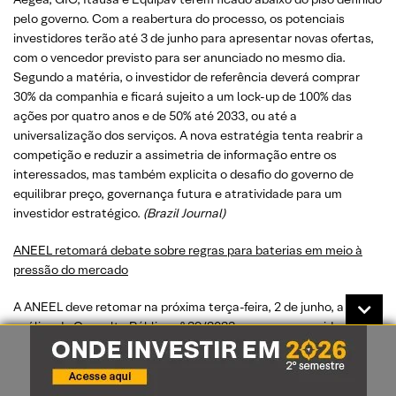
pelo governo. Com a reabertura do processo, os potenciais
investidores terão até 3 de junho para apresentar novas ofertas,
com o vencedor previsto para ser anunciado no mesmo dia.
Segundo a matéria, o investidor de referência deverá comprar
30% da companhia e ficará sujeito a um lock-up de 100% das
ações por quatro anos e de 50% até 2033, ou até a
universalização dos serviços. A nova estratégia tenta reabrir a
competição e reduzir a assimetria de informação entre os
interessados, mas também explicita o desafio do governo de
equilibrar preço, governança futura e atratividade para um
investidor estratégico.
(Brazil Journal)
ANEEL retomará debate sobre regras para baterias em meio à
pressão do mercado
A ANEEL deve retomar na próxima terça-feira, 2 de junho, a
análise da Consulta Pública nº 39/2023, processo considerado
central para a regulamentação dos sistemas de armazenamento
de energia no Brasil. O tema volta à pauta após pedido de vista
do diretor Willamy Frota em abril, em meio a divergências sobre