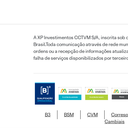
A XP Investimentos CCTVM S/A, inscrita sob o
Brasil.Toda comunicação através de rede mund
ordens ou a recepção de informações atualiza
falha de serviços disponibilizados por tercei
B3
BSM
CVM
Corres
Cambiais