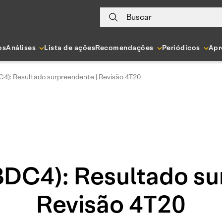
Buscar
os
Análises
Lista de ações
Recomendações
Periódicos
Apr
4): Resultado surpreendente | Revisão 4T20
DC4): Resultado su
Revisão 4T20