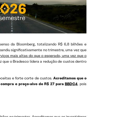
enso da Bloomberg, totalizando R$ 6,8 bilhões e
xpandiu significativamente no trimestre, uma vez que
rviços mais altas do que o esperado, uma vez que o
ez que o Bradesco lidera a redução de custos dentro
eitas e forte corte de custos.
Acreditamos que o
 compra e preço-alvo de R$ 27 para
BBDC4
, pois
lhões no trimestre. Acreditamos que os investidores