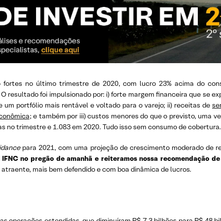
 fortes no último trimestre de 2020, com lucro 23% acima do cons
O resultado foi impulsionado por: i) forte margem financeira que se e
um portfólio mais rentável e voltado para o varejo; ii) receitas de
se
econômica
; e também por iii) custos menores do que o previsto, uma v
s no trimestre e 1.083 em 2020. Tudo isso sem consumo de cobertura.
idance
para 2021, com uma projeção de crescimento moderado de rec
e IFNC no pregão de amanhã e reiteramos nossa recomendação de
atraente, mais bem defendido e com boa dinâmica de lucros.
 as operações estendidas, que diminuíram R$ 7,3 bilhões para R$ 48 bi