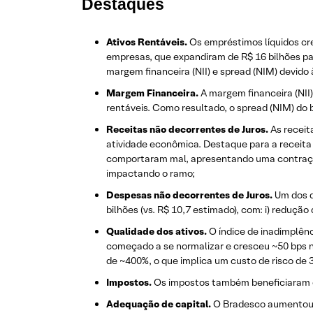
Destaques
Ativos Rentáveis.
Os empréstimos líquidos cre
empresas, que expandiram de R$ 16 bilhões pa
margem financeira (NII) e spread (NIM) devido 
Margem Financeira.
A margem financeira (NII)
rentáveis. Como resultado, o spread (NIM) do
Receitas não decorrentes de Juros.
As receit
atividade econômica. Destaque para a receita 
comportaram mal, apresentando uma contração 
impactando o ramo;
Despesas não decorrentes de Juros.
Um dos d
bilhões (vs. R$ 10,7 estimado), com: i) redução
Qualidade dos ativos.
O índice de inadimplênc
começado a se normalizar e cresceu ~50 bps n
de ~400%, o que implica um custo de risco de 3
Impostos.
Os impostos também beneficiaram o 
Adequação de capital.
O Bradesco aumentou se