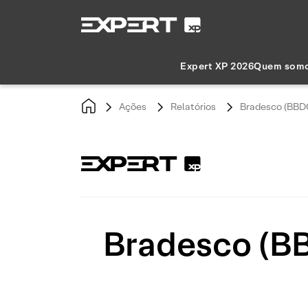
Expert XP 2026
Quem som
Ações
Relatórios
Bradesco (BBDC
Bradesco (BB