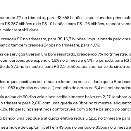
sceram 4% no trimestre, para R$ 558 bilhões, impulsionados principal
ra R$ 257 bilhões e de R$ 10 bilhões para R$ 126 bilhões, respectiva
à maior rentabilidade;
 cresceu 9% no trimestre, para R$ 16,7 bilhões, impulsionada pelo cr
 banco também cresceu 24bps no trimestre, para 4,6%;
as de serviços tiveram um bom resultado, crescendo 7% no trimestre, p
com cartões, que expandiu 18% no trimestre e 3% no período, para R$ 3,
de 27% no trimestre, para R$ 2,3 bilhões, com aumento de sinistros e
estaques positivos do trimestre foram os custos, dado que o Bradesco
 de 1.083 agências no ano; e ii) redução de cerca de 6,4 mil colaborado
ia acima de 90 dias veio ainda artificialmente baixo em 2,2% (embora o
o trimestre para 2,8%) com uma queda de 9bps no trimestre, enquanto
,6%. No geral, nos sentimos confortáveis ​​com o forte balanço do banco
banco, uma vez que a alíquota efetiva reduziu 1p.p. no trimestre pa
u índice de capital nível I em 49 bps no período e 85bps no trimestre