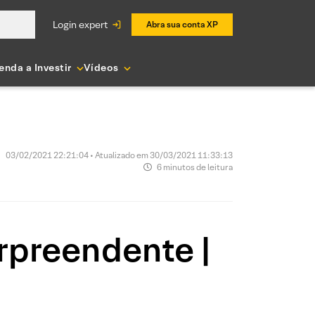
login expert
Abra sua conta XP
enda a Investir
Vídeos
03/02/2021 22:21:04 • Atualizado em 30/03/2021 11:33:13
6 minutos de leitura
rpreendente |