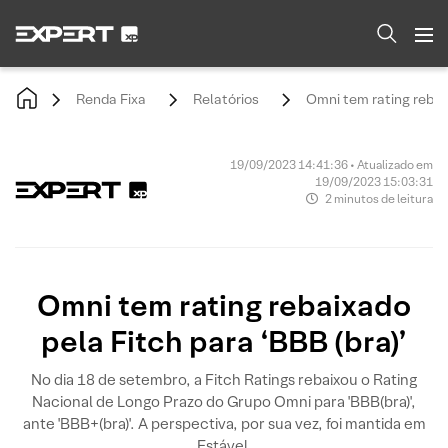
Renda Fixa
Relatórios
Omni tem rating rebaix
19/09/2023 14:41:36 • Atualizado em
19/09/2023 15:03:31
2 minutos de leitura
Omni tem rating rebaixado
pela Fitch para ‘BBB (bra)’
No dia 18 de setembro, a Fitch Ratings rebaixou o Rating
Nacional de Longo Prazo do Grupo Omni para 'BBB(bra)',
ante 'BBB+(bra)'. A perspectiva, por sua vez, foi mantida em
Estável.