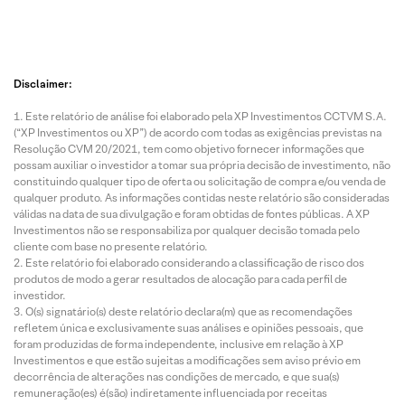
Disclaimer:
Este relatório de análise foi elaborado pela XP Investimentos CCTVM S.A.
(“XP Investimentos ou XP”) de acordo com todas as exigências previstas na
Resolução CVM 20/2021, tem como objetivo fornecer informações que
possam auxiliar o investidor a tomar sua própria decisão de investimento, não
constituindo qualquer tipo de oferta ou solicitação de compra e/ou venda de
qualquer produto. As informações contidas neste relatório são consideradas
válidas na data de sua divulgação e foram obtidas de fontes públicas. A XP
Investimentos não se responsabiliza por qualquer decisão tomada pelo
cliente com base no presente relatório.
Este relatório foi elaborado considerando a classificação de risco dos
produtos de modo a gerar resultados de alocação para cada perfil de
investidor.
O(s) signatário(s) deste relatório declara(m) que as recomendações
refletem única e exclusivamente suas análises e opiniões pessoais, que
foram produzidas de forma independente, inclusive em relação à XP
Investimentos e que estão sujeitas a modificações sem aviso prévio em
decorrência de alterações nas condições de mercado, e que sua(s)
remuneração(es) é(são) indiretamente influenciada por receitas