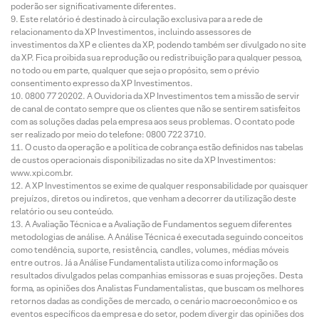
poderão ser significativamente diferentes.
Este relatório é destinado à circulação exclusiva para a rede de
relacionamento da XP Investimentos, incluindo assessores de
investimentos da XP e clientes da XP, podendo também ser divulgado no site
da XP. Fica proibida sua reprodução ou redistribuição para qualquer pessoa,
no todo ou em parte, qualquer que seja o propósito, sem o prévio
consentimento expresso da XP Investimentos.
0800 77 20202. A Ouvidoria da XP Investimentos tem a missão de servir
de canal de contato sempre que os clientes que não se sentirem satisfeitos
com as soluções dadas pela empresa aos seus problemas. O contato pode
ser realizado por meio do telefone: 0800 722 3710.
O custo da operação e a política de cobrança estão definidos nas tabelas
de custos operacionais disponibilizadas no site da XP Investimentos:
www.xpi.com.br.
A XP Investimentos se exime de qualquer responsabilidade por quaisquer
prejuízos, diretos ou indiretos, que venham a decorrer da utilização deste
relatório ou seu conteúdo.
A Avaliação Técnica e a Avaliação de Fundamentos seguem diferentes
metodologias de análise. A Análise Técnica é executada seguindo conceitos
como tendência, suporte, resistência, candles, volumes, médias móveis
entre outros. Já a Análise Fundamentalista utiliza como informação os
resultados divulgados pelas companhias emissoras e suas projeções. Desta
forma, as opiniões dos Analistas Fundamentalistas, que buscam os melhores
retornos dadas as condições de mercado, o cenário macroeconômico e os
eventos específicos da empresa e do setor, podem divergir das opiniões dos