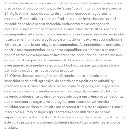
Analistas Técnicos, que visam identificar os movimentos mais prováveis dos
preços dos ativos, com utilização de “stops” para limitar as possíveis perdas.
Ação é uma fração do capital de uma empresa que é negociada no
mercado. É um título de renda variável, ou seja, um investimento no qual a
rentabilidade não é preestabelecida, varia conforme as cotações de
mercado. O investimento em ações é um investimento de alto risco e os
desempenhos anteriores não são necessariamente indicativos de resultados
futuros e nenhuma declaração ou garantia, de forma expressa ou implícita, é
feita neste material em relação a desempenhos. As condições de mercado, o
cenário macroeconômico, os eventos específicos da empresa e do setor
podem afetar o desempenho do investimento, podendo resultar até mesmo
em significativas perdas patrimoniais. A duração recomendada para o
investimento é de médio-longo prazo. Não há quaisquer garantias sobre o
patrimônio do cliente neste tipo de produto.
O investimento em opções é preferencialmente indicado para
investidores de perfil agressivo, de acordo com a política de suitability
praticada pela XP Investimentos. No mercado de opções, são negociados
direitos de compra ou venda de um bem por preço fixado em data futura,
devendo o adquirente do direito negociado pagar um prêmio ao vendedor tal
como num acordo seguro. As operações com esses derivativos são
consideradas de risco muito alto por apresentarem altas relações de risco e
retorno e algumas posições apresentarem a possibilidade de perdas
superiores ao capital investido. A duração recomendada para o investimento
é de curto prazo e o patrimônio do cliente não está garantido neste tipo de
produto.