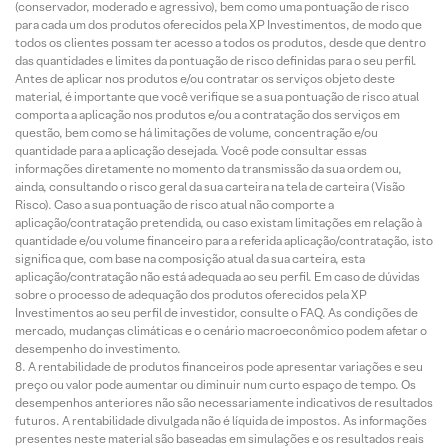
(conservador, moderado e agressivo), bem como uma pontuação de risco
para cada um dos produtos oferecidos pela XP Investimentos, de modo que
todos os clientes possam ter acesso a todos os produtos, desde que dentro
das quantidades e limites da pontuação de risco definidas para o seu perfil.
Antes de aplicar nos produtos e/ou contratar os serviços objeto deste
material, é importante que você verifique se a sua pontuação de risco atual
comporta a aplicação nos produtos e/ou a contratação dos serviços em
questão, bem como se há limitações de volume, concentração e/ou
quantidade para a aplicação desejada. Você pode consultar essas
informações diretamente no momento da transmissão da sua ordem ou,
ainda, consultando o risco geral da sua carteira na tela de carteira (Visão
Risco). Caso a sua pontuação de risco atual não comporte a
aplicação/contratação pretendida, ou caso existam limitações em relação à
quantidade e/ou volume financeiro para a referida aplicação/contratação, isto
significa que, com base na composição atual da sua carteira, esta
aplicação/contratação não está adequada ao seu perfil. Em caso de dúvidas
sobre o processo de adequação dos produtos oferecidos pela XP
Investimentos ao seu perfil de investidor, consulte o FAQ. As condições de
mercado, mudanças climáticas e o cenário macroeconômico podem afetar o
desempenho do investimento.
A rentabilidade de produtos financeiros pode apresentar variações e seu
preço ou valor pode aumentar ou diminuir num curto espaço de tempo. Os
desempenhos anteriores não são necessariamente indicativos de resultados
futuros. A rentabilidade divulgada não é líquida de impostos. As informações
presentes neste material são baseadas em simulações e os resultados reais