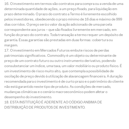
O investimento em termos são contratos para compra ou a venda de uma
determinada quantidade de ações, a um preço fixado, para liquidação em
prazo determinado. O prazo do contrato a Termo é livremente escolhido
pelos investidores, obedecendo o prazo mínimo de 16 dias e máximo de 999
dias corridos. O preço será o valor da ação adicionado de uma parcela
correspondente aos juros – que são fixados livremente em mercado, em
função do prazo do contrato. Toda transação a termo requer um depósito de
garantia. Essas garantias são prestadas em duas formas: cobertura ou
margem.
O investimento em Mercados Futuros embute riscos de perdas
patrimoniais significativos. Commodity é um objeto ou determinante de
preço de um contrato futuro ou outro instrumento derivativo, podendo
consubstanciar um índice, uma taxa, um valor mobiliário ou produto físico. É
um investimento de risco muito alto, que contempla a possibilidade de
oscilação de preço devido à utilização de alavancagem financeira. A duração
recomendada para o investimento é de curto prazo e o patrimônio do cliente
não está garantido neste tipo de produto. As condições de mercado,
mudanças climáticas e o cenário macroeconômico podem afetar o
desempenho do investimento.
ESTA INSTITUIÇÃO É ADERENTE AO CÓDIGO ANBIMA DE
DISTRIBUIÇÃO DE PRODUTOS DE INVESTIMENTO.