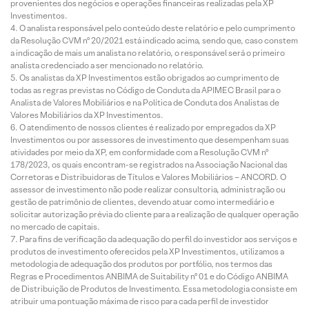
provenientes dos negócios e operações financeiras realizadas pela XP
Investimentos.
O analista responsável pelo conteúdo deste relatório e pelo cumprimento
da Resolução CVM nº 20/2021 está indicado acima, sendo que, caso constem
a indicação de mais um analista no relatório, o responsável será o primeiro
analista credenciado a ser mencionado no relatório.
Os analistas da XP Investimentos estão obrigados ao cumprimento de
todas as regras previstas no Código de Conduta da APIMEC Brasil para o
Analista de Valores Mobiliários e na Política de Conduta dos Analistas de
Valores Mobiliários da XP Investimentos.
O atendimento de nossos clientes é realizado por empregados da XP
Investimentos ou por assessores de investimento que desempenham suas
atividades por meio da XP, em conformidade com a Resolução CVM nº
178/2023, os quais encontram-se registrados na Associação Nacional das
Corretoras e Distribuidoras de Títulos e Valores Mobiliários – ANCORD. O
assessor de investimento não pode realizar consultoria, administração ou
gestão de patrimônio de clientes, devendo atuar como intermediário e
solicitar autorização prévia do cliente para a realização de qualquer operação
no mercado de capitais.
Para fins de verificação da adequação do perfil do investidor aos serviços e
produtos de investimento oferecidos pela XP Investimentos, utilizamos a
metodologia de adequação dos produtos por portfólio, nos termos das
Regras e Procedimentos ANBIMA de Suitability nº 01 e do Código ANBIMA
de Distribuição de Produtos de Investimento. Essa metodologia consiste em
atribuir uma pontuação máxima de risco para cada perfil de investidor