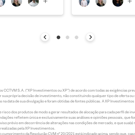
entos CCTVM S.A. (“XP Investimentos ou XP”) de acordo com todas as exigências p
r sua própria decisão de investimento, não constituindo qualquer tipo de oferta ou
s na data de sua divulgação e foram obtidas de fontes públicas. A XP Investimentos
e risco dos produtos de modo a gerar resultados de alocação para cada perfil de inv
mendações refletem única e exclusivamente suas análises e opiniões pessoais, que 
aviso prévio em decorrência de alterações nas condições de mercado, e que sua(s)
realizadas pela XP Investimentos.
lo cumprimento da Resolução CVM nº 20/2021 está indicado acima, sendo que, caso 