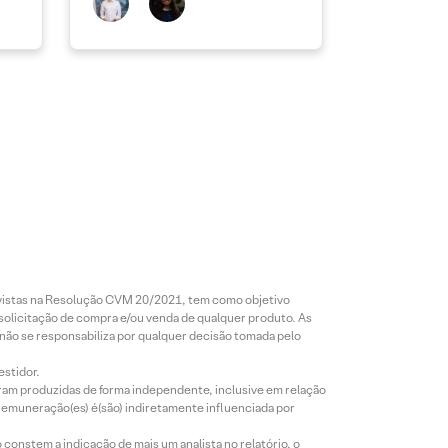
revistas na Resolução CVM 20/2021, tem como objetivo
 solicitação de compra e/ou venda de qualquer produto. As
 não se responsabiliza por qualquer decisão tomada pelo
estidor.
foram produzidas de forma independente, inclusive em relação
 remuneração(es) é(são) indiretamente influenciada por
constem a indicação de mais um analista no relatório, o