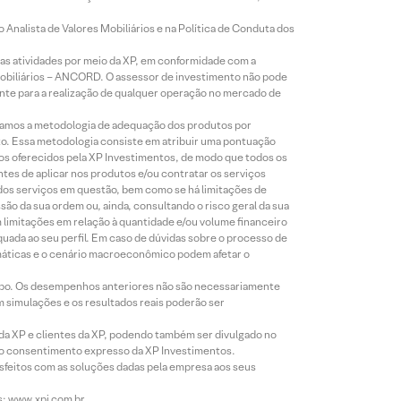
Analista de Valores Mobiliários e na Política de Conduta dos
s atividades por meio da XP, em conformidade com a
Mobiliários – ANCORD. O assessor de investimento não pode
iente para a realização de qualquer operação no mercado de
lizamos a metodologia de adequação dos produtos por
to. Essa metodologia consiste em atribuir uma pontuação
tos oferecidos pela XP Investimentos, de modo que todos os
ntes de aplicar nos produtos e/ou contratar os serviços
 dos serviços em questão, bem como se há limitações de
o da sua ordem ou, ainda, consultando o risco geral da sua
m limitações em relação à quantidade e/ou volume financeiro
equada ao seu perfil. Em caso de dúvidas sobre o processo de
imáticas e o cenário macroeconômico podem afetar o
empo. Os desempenhos anteriores não são necessariamente
m simulações e os resultados reais poderão ser
 da XP e clientes da XP, podendo também ser divulgado no
évio consentimento expresso da XP Investimentos.
isfeitos com as soluções dadas pela empresa aos seus
s: www.xpi.com.br.