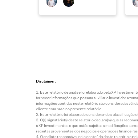
Disclaimer:
Este relatório de análise foi elaborado pela XP Investim
fornecer informações que possam auxiliar o investidor a toma
informações contidas neste relatório são consideradas válida
cliente com base no presente relatório.
Este relatório foi elaborado considerando a classificação d
O(s) signatário(s) deste relatório declara(m) que as reco
à XP Investimentos e que estão sujeitas a modificações sem 
receitas provenientes dos negócios e operações financeiras 
O analista responsável pelo conteúdo deste relatório e pe