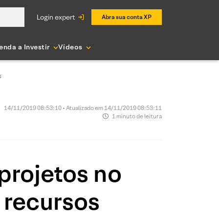
login expert
Abra sua conta XP
enda a Investir
Vídeos
s
14/11/2019 08:53:10 • Atualizado em 14/11/2019 08:53:11
1 minuto de leitura
projetos no
 recursos