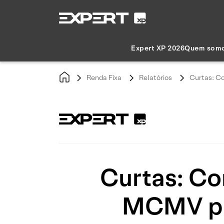
Expert XP 2026
Quem som
Renda Fixa
Relatórios
Curtas: Co
Curtas: Co
MCMV por