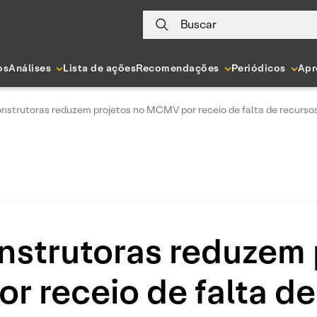
Buscar
os
Análises
Lista de ações
Recomendações
Periódicos
Apr
nstrutoras reduzem projetos no MCMV por receio de falta de recurso
nstrutoras reduzem 
 receio de falta de