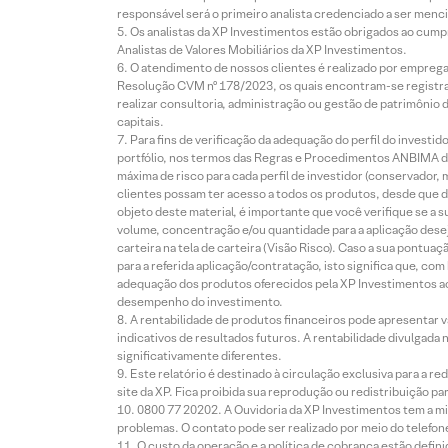
responsável será o primeiro analista credenciado a ser menci
Os analistas da XP Investimentos estão obrigados ao cumpr
Analistas de Valores Mobiliários da XP Investimentos.
O atendimento de nossos clientes é realizado por empreg
Resolução CVM nº 178/2023, os quais encontram-se registrad
realizar consultoria, administração ou gestão de patrimônio 
capitais.
Para fins de verificação da adequação do perfil do invest
portfólio, nos termos das Regras e Procedimentos ANBIMA de
máxima de risco para cada perfil de investidor (conservado
clientes possam ter acesso a todos os produtos, desde que de
objeto deste material, é importante que você verifique se a
volume, concentração e/ou quantidade para a aplicação dese
carteira na tela de carteira (Visão Risco). Caso a sua pontu
para a referida aplicação/contratação, isto significa que, co
adequação dos produtos oferecidos pela XP Investimentos ao
desempenho do investimento.
A rentabilidade de produtos financeiros pode apresentar
indicativos de resultados futuros. A rentabilidade divulgada
significativamente diferentes.
Este relatório é destinado à circulação exclusiva para a 
site da XP. Fica proibida sua reprodução ou redistribuição p
0800 77 20202. A Ouvidoria da XP Investimentos tem a mi
problemas. O contato pode ser realizado por meio do telefon
O custo da operação e a política de cobrança estão defini