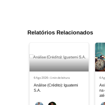
Relatórios Relacionados
6 Ago 2026 • 1 min de leitura
6 Ag
Análise (Crédito): Iguatemi
Axi
S.A.
na 
até