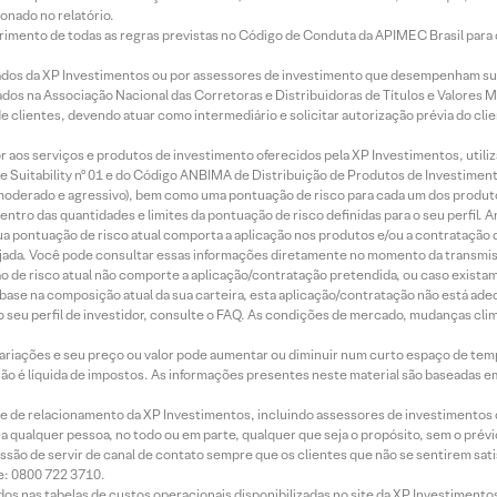
onado no relatório.
imento de todas as regras previstas no Código de Conduta da APIMEC Brasil para o 
ados da XP Investimentos ou por assessores de investimento que desempenham sua
os na Associação Nacional das Corretoras e Distribuidoras de Títulos e Valores 
de clientes, devendo atuar como intermediário e solicitar autorização prévia do cl
idor aos serviços e produtos de investimento oferecidos pela XP Investimentos, uti
 Suitability nº 01 e do Código ANBIMA de Distribuição de Produtos de Investimen
r, moderado e agressivo), bem como uma pontuação de risco para cada um dos produ
ntro das quantidades e limites da pontuação de risco definidas para o seu perfil. A
 sua pontuação de risco atual comporta a aplicação nos produtos e/ou a contratação
jada. Você pode consultar essas informações diretamente no momento da transmissã
ação de risco atual não comporte a aplicação/contratação pretendida, ou caso exista
m base na composição atual da sua carteira, esta aplicação/contratação não está ad
 seu perfil de investidor, consulte o FAQ. As condições de mercado, mudanças cl
 variações e seu preço ou valor pode aumentar ou diminuir num curto espaço de t
 não é líquida de impostos. As informações presentes neste material são baseadas e
rede de relacionamento da XP Investimentos, incluindo assessores de investimentos
ara qualquer pessoa, no todo ou em parte, qualquer que seja o propósito, sem o pr
ssão de servir de canal de contato sempre que os clientes que não se sentirem sat
e: 0800 722 3710.
dos nas tabelas de custos operacionais disponibilizadas no site da XP Investimento