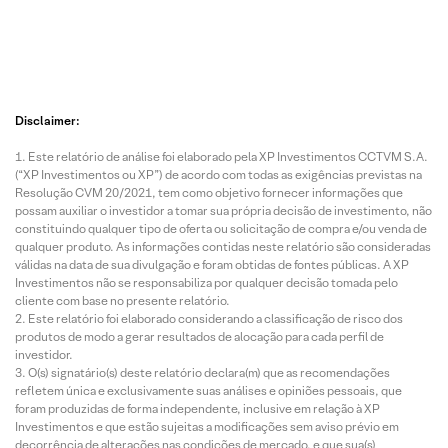
Disclaimer:
Este relatório de análise foi elaborado pela XP Investimentos CCTVM S.A.
(“XP Investimentos ou XP”) de acordo com todas as exigências previstas na
Resolução CVM 20/2021, tem como objetivo fornecer informações que
possam auxiliar o investidor a tomar sua própria decisão de investimento, não
constituindo qualquer tipo de oferta ou solicitação de compra e/ou venda de
qualquer produto. As informações contidas neste relatório são consideradas
válidas na data de sua divulgação e foram obtidas de fontes públicas. A XP
Investimentos não se responsabiliza por qualquer decisão tomada pelo
cliente com base no presente relatório.
Este relatório foi elaborado considerando a classificação de risco dos
produtos de modo a gerar resultados de alocação para cada perfil de
investidor.
O(s) signatário(s) deste relatório declara(m) que as recomendações
refletem única e exclusivamente suas análises e opiniões pessoais, que
foram produzidas de forma independente, inclusive em relação à XP
Investimentos e que estão sujeitas a modificações sem aviso prévio em
decorrência de alterações nas condições de mercado, e que sua(s)