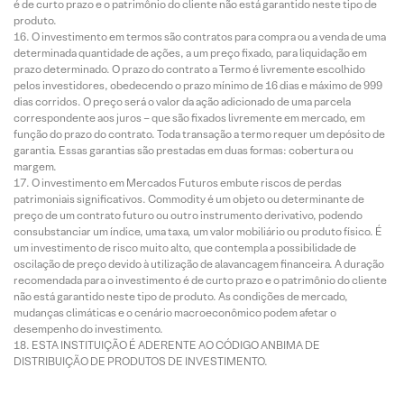
é de curto prazo e o patrimônio do cliente não está garantido neste tipo de
produto.
O investimento em termos são contratos para compra ou a venda de uma
determinada quantidade de ações, a um preço fixado, para liquidação em
prazo determinado. O prazo do contrato a Termo é livremente escolhido
pelos investidores, obedecendo o prazo mínimo de 16 dias e máximo de 999
dias corridos. O preço será o valor da ação adicionado de uma parcela
correspondente aos juros – que são fixados livremente em mercado, em
função do prazo do contrato. Toda transação a termo requer um depósito de
garantia. Essas garantias são prestadas em duas formas: cobertura ou
margem.
O investimento em Mercados Futuros embute riscos de perdas
patrimoniais significativos. Commodity é um objeto ou determinante de
preço de um contrato futuro ou outro instrumento derivativo, podendo
consubstanciar um índice, uma taxa, um valor mobiliário ou produto físico. É
um investimento de risco muito alto, que contempla a possibilidade de
oscilação de preço devido à utilização de alavancagem financeira. A duração
recomendada para o investimento é de curto prazo e o patrimônio do cliente
não está garantido neste tipo de produto. As condições de mercado,
mudanças climáticas e o cenário macroeconômico podem afetar o
desempenho do investimento.
ESTA INSTITUIÇÃO É ADERENTE AO CÓDIGO ANBIMA DE
DISTRIBUIÇÃO DE PRODUTOS DE INVESTIMENTO.