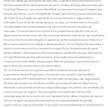
retornos dadas as condições de mercado, o cenário macroeconômico e os
eventos específicos da empresa e do setor, podem divergir das opiniões dos
Analistas Técnicos, que visam identificar os movimentos mais prováveis dos
preços dos ativos, com utilização de “stops” para limitar as possíveis perdas.
Ação é uma fração do capital de uma empresa que é negociada no
mercado. É um título de renda variável, ou seja, um investimento no qual a
rentabilidade não é preestabelecida, varia conforme as cotações de
mercado. O investimento em ações é um investimento de alto risco e os
desempenhos anteriores não são necessariamente indicativos de resultados
futuros e nenhuma declaração ou garantia, de forma expressa ou implícita, é
feita neste material em relação a desempenhos. As condições de mercado, o
cenário macroeconômico, os eventos específicos da empresa e do setor
podem afetar o desempenho do investimento, podendo resultar até mesmo
em significativas perdas patrimoniais. A duração recomendada para o
investimento é de médio-longo prazo. Não há quaisquer garantias sobre o
patrimônio do cliente neste tipo de produto.
O investimento em opções é preferencialmente indicado para
investidores de perfil agressivo, de acordo com a política de suitability
praticada pela XP Investimentos. No mercado de opções, são negociados
direitos de compra ou venda de um bem por preço fixado em data futura,
devendo o adquirente do direito negociado pagar um prêmio ao vendedor tal
como num acordo seguro. As operações com esses derivativos são
consideradas de risco muito alto por apresentarem altas relações de risco e
retorno e algumas posições apresentarem a possibilidade de perdas
superiores ao capital investido. A duração recomendada para o investimento