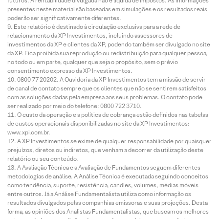
futuros. A rentabilidade divulgada não é líquida de impostos. As informações
presentes neste material são baseadas em simulações e os resultados reais
poderão ser significativamente diferentes.
Este relatório é destinado à circulação exclusiva para a rede de
relacionamento da XP Investimentos, incluindo assessores de
investimentos da XP e clientes da XP, podendo também ser divulgado no site
da XP. Fica proibida sua reprodução ou redistribuição para qualquer pessoa,
no todo ou em parte, qualquer que seja o propósito, sem o prévio
consentimento expresso da XP Investimentos.
0800 77 20202. A Ouvidoria da XP Investimentos tem a missão de servir
de canal de contato sempre que os clientes que não se sentirem satisfeitos
com as soluções dadas pela empresa aos seus problemas. O contato pode
ser realizado por meio do telefone: 0800 722 3710.
O custo da operação e a política de cobrança estão definidos nas tabelas
de custos operacionais disponibilizadas no site da XP Investimentos:
www.xpi.com.br.
A XP Investimentos se exime de qualquer responsabilidade por quaisquer
prejuízos, diretos ou indiretos, que venham a decorrer da utilização deste
relatório ou seu conteúdo.
A Avaliação Técnica e a Avaliação de Fundamentos seguem diferentes
metodologias de análise. A Análise Técnica é executada seguindo conceitos
como tendência, suporte, resistência, candles, volumes, médias móveis
entre outros. Já a Análise Fundamentalista utiliza como informação os
resultados divulgados pelas companhias emissoras e suas projeções. Desta
forma, as opiniões dos Analistas Fundamentalistas, que buscam os melhores