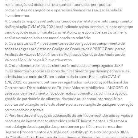
remuneração(es) é(são) indiretamente influenciada por receitas
provenientes dos negócios e operações financeiras realizadas pela XP
Investimentos.
O analista responsável pelo conteúdo deste relatório e pelo cumprimento
da Resolução CVM nº 20/2021 está indicado acima, sendo que, caso constem
a indicação de mais um analista no relatório, o responsável será o primeiro
analista credenciado a ser mencionado no relatório.
Os analistas da XP Investimentos estão obrigados ao cumprimento de
todas as regras previstas no Código de Conduta da APIMEC Brasil para o
Analista de Valores Mobiliários e na Política de Conduta dos Analistas de
Valores Mobiliários da XP Investimentos.
O atendimento de nossos clientes é realizado por empregados da XP
Investimentos ou por assessores de investimento que desempenham suas
atividades por meio da XP, em conformidade com a Resolução CVM nº
178/2023, os quais encontram-se registrados na Associação Nacional das
Corretoras e Distribuidoras de Títulos e Valores Mobiliários – ANCORD. O
assessor de investimento não pode realizar consultoria, administração ou
gestão de patrimônio de clientes, devendo atuar como intermediário e
solicitar autorização prévia do cliente para a realização de qualquer operação
no mercado de capitais.
Para fins de verificação da adequação do perfil do investidor aos serviços e
produtos de investimento oferecidos pela XP Investimentos, utilizamos a
metodologia de adequação dos produtos por portfólio, nos termos das
Regras e Procedimentos ANBIMA de Suitability nº 01 e do Código ANBIMA
de Distribuição de Produtos de Investimento. Essa metodologia consiste em