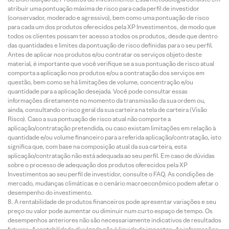
atribuir uma pontuação máxima de risco para cada perfil de investidor
(conservador, moderado e agressivo), bem como uma pontuação de risco
para cada um dos produtos oferecidos pela XP Investimentos, de modo que
todos os clientes possam ter acesso a todos os produtos, desde que dentro
das quantidades e limites da pontuação de risco definidas para o seu perfil.
Antes de aplicar nos produtos e/ou contratar os serviços objeto deste
material, é importante que você verifique se a sua pontuação de risco atual
comporta a aplicação nos produtos e/ou a contratação dos serviços em
questão, bem como se há limitações de volume, concentração e/ou
quantidade para a aplicação desejada. Você pode consultar essas
informações diretamente no momento da transmissão da sua ordem ou,
ainda, consultando o risco geral da sua carteira na tela de carteira (Visão
Risco). Caso a sua pontuação de risco atual não comporte a
aplicação/contratação pretendida, ou caso existam limitações em relação à
quantidade e/ou volume financeiro para a referida aplicação/contratação, isto
significa que, com base na composição atual da sua carteira, esta
aplicação/contratação não está adequada ao seu perfil. Em caso de dúvidas
sobre o processo de adequação dos produtos oferecidos pela XP
Investimentos ao seu perfil de investidor, consulte o FAQ. As condições de
mercado, mudanças climáticas e o cenário macroeconômico podem afetar o
desempenho do investimento.
A rentabilidade de produtos financeiros pode apresentar variações e seu
preço ou valor pode aumentar ou diminuir num curto espaço de tempo. Os
desempenhos anteriores não são necessariamente indicativos de resultados