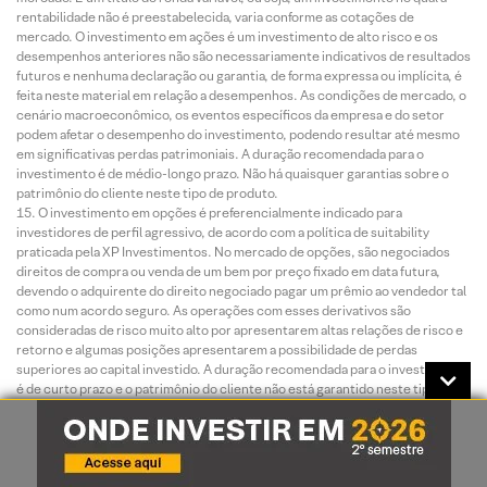
rentabilidade não é preestabelecida, varia conforme as cotações de
mercado. O investimento em ações é um investimento de alto risco e os
desempenhos anteriores não são necessariamente indicativos de resultados
futuros e nenhuma declaração ou garantia, de forma expressa ou implícita, é
feita neste material em relação a desempenhos. As condições de mercado, o
cenário macroeconômico, os eventos específicos da empresa e do setor
podem afetar o desempenho do investimento, podendo resultar até mesmo
em significativas perdas patrimoniais. A duração recomendada para o
investimento é de médio-longo prazo. Não há quaisquer garantias sobre o
patrimônio do cliente neste tipo de produto.
O investimento em opções é preferencialmente indicado para
investidores de perfil agressivo, de acordo com a política de suitability
praticada pela XP Investimentos. No mercado de opções, são negociados
direitos de compra ou venda de um bem por preço fixado em data futura,
devendo o adquirente do direito negociado pagar um prêmio ao vendedor tal
como num acordo seguro. As operações com esses derivativos são
consideradas de risco muito alto por apresentarem altas relações de risco e
retorno e algumas posições apresentarem a possibilidade de perdas
superiores ao capital investido. A duração recomendada para o investimento
é de curto prazo e o patrimônio do cliente não está garantido neste tipo de
produto.
O investimento em termos são contratos para compra ou a venda de uma
determinada quantidade de ações, a um preço fixado, para liquidação em
prazo determinado. O prazo do contrato a Termo é livremente escolhido
pelos investidores, obedecendo o prazo mínimo de 16 dias e máximo de 999