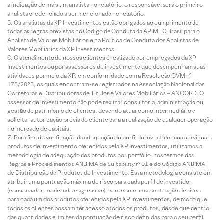
a indicação de mais um analista no relatório, o responsável será o primeiro
analista credenciado a ser mencionado no relatório.
Os analistas da XP Investimentos estão obrigados ao cumprimento de
todas as regras previstas no Código de Conduta da APIMEC Brasil para o
Analista de Valores Mobiliários e na Política de Conduta dos Analistas de
Valores Mobiliários da XP Investimentos.
O atendimento de nossos clientes é realizado por empregados da XP
Investimentos ou por assessores de investimento que desempenham suas
atividades por meio da XP, em conformidade com a Resolução CVM nº
178/2023, os quais encontram-se registrados na Associação Nacional das
Corretoras e Distribuidoras de Títulos e Valores Mobiliários – ANCORD. O
assessor de investimento não pode realizar consultoria, administração ou
gestão de patrimônio de clientes, devendo atuar como intermediário e
solicitar autorização prévia do cliente para a realização de qualquer operação
no mercado de capitais.
Para fins de verificação da adequação do perfil do investidor aos serviços e
produtos de investimento oferecidos pela XP Investimentos, utilizamos a
metodologia de adequação dos produtos por portfólio, nos termos das
Regras e Procedimentos ANBIMA de Suitability nº 01 e do Código ANBIMA
de Distribuição de Produtos de Investimento. Essa metodologia consiste em
atribuir uma pontuação máxima de risco para cada perfil de investidor
(conservador, moderado e agressivo), bem como uma pontuação de risco
para cada um dos produtos oferecidos pela XP Investimentos, de modo que
todos os clientes possam ter acesso a todos os produtos, desde que dentro
das quantidades e limites da pontuação de risco definidas para o seu perfil.