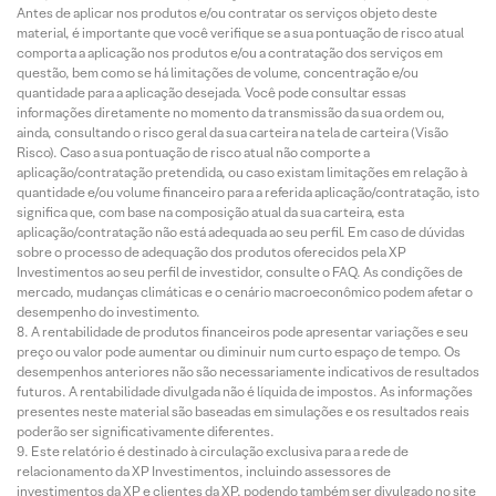
Antes de aplicar nos produtos e/ou contratar os serviços objeto deste
material, é importante que você verifique se a sua pontuação de risco atual
comporta a aplicação nos produtos e/ou a contratação dos serviços em
questão, bem como se há limitações de volume, concentração e/ou
quantidade para a aplicação desejada. Você pode consultar essas
informações diretamente no momento da transmissão da sua ordem ou,
ainda, consultando o risco geral da sua carteira na tela de carteira (Visão
Risco). Caso a sua pontuação de risco atual não comporte a
aplicação/contratação pretendida, ou caso existam limitações em relação à
quantidade e/ou volume financeiro para a referida aplicação/contratação, isto
significa que, com base na composição atual da sua carteira, esta
aplicação/contratação não está adequada ao seu perfil. Em caso de dúvidas
sobre o processo de adequação dos produtos oferecidos pela XP
Investimentos ao seu perfil de investidor, consulte o FAQ. As condições de
mercado, mudanças climáticas e o cenário macroeconômico podem afetar o
desempenho do investimento.
A rentabilidade de produtos financeiros pode apresentar variações e seu
preço ou valor pode aumentar ou diminuir num curto espaço de tempo. Os
desempenhos anteriores não são necessariamente indicativos de resultados
futuros. A rentabilidade divulgada não é líquida de impostos. As informações
presentes neste material são baseadas em simulações e os resultados reais
poderão ser significativamente diferentes.
Este relatório é destinado à circulação exclusiva para a rede de
relacionamento da XP Investimentos, incluindo assessores de
investimentos da XP e clientes da XP, podendo também ser divulgado no site