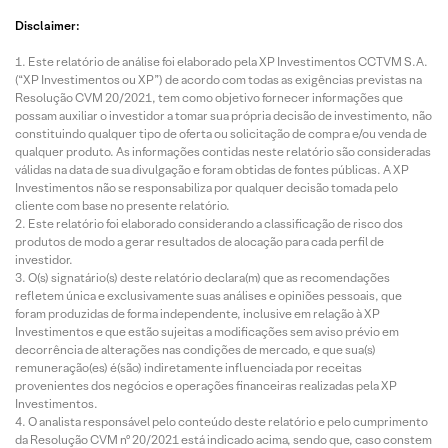
Disclaimer:
Este relatório de análise foi elaborado pela XP Investimentos CCTVM S.A.
(“XP Investimentos ou XP”) de acordo com todas as exigências previstas na
Resolução CVM 20/2021, tem como objetivo fornecer informações que
possam auxiliar o investidor a tomar sua própria decisão de investimento, não
constituindo qualquer tipo de oferta ou solicitação de compra e/ou venda de
qualquer produto. As informações contidas neste relatório são consideradas
válidas na data de sua divulgação e foram obtidas de fontes públicas. A XP
Investimentos não se responsabiliza por qualquer decisão tomada pelo
cliente com base no presente relatório.
Este relatório foi elaborado considerando a classificação de risco dos
produtos de modo a gerar resultados de alocação para cada perfil de
investidor.
O(s) signatário(s) deste relatório declara(m) que as recomendações
refletem única e exclusivamente suas análises e opiniões pessoais, que
foram produzidas de forma independente, inclusive em relação à XP
Investimentos e que estão sujeitas a modificações sem aviso prévio em
decorrência de alterações nas condições de mercado, e que sua(s)
remuneração(es) é(são) indiretamente influenciada por receitas
provenientes dos negócios e operações financeiras realizadas pela XP
Investimentos.
O analista responsável pelo conteúdo deste relatório e pelo cumprimento
da Resolução CVM nº 20/2021 está indicado acima, sendo que, caso constem