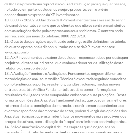
da XP. Fica proibida sua reprodução ou redistribuição para qualquer pessoa,
no todo ou em parte, qualquer que seja o propósito, sem o prévio
consentimento expresso da XP Investimentos.
0800 77 20202. A Ouvidoria da XP Investimentos tem a missão de servir
de canal de contato sempre que os clientes que não se sentirem satisfeitos
com as soluções dadas pela empresa aos seus problemas. O contato pode
ser realizado por meio do telefone: 0800 722 3710.
O custo da operação e a política de cobrança estão definidos nas tabelas
de custos operacionais disponibilizadas no site da XP Investimentos:
www.xpi.com.br.
A XP Investimentos se exime de qualquer responsabilidade por quaisquer
prejuízos, diretos ou indiretos, que venham a decorrer da utilização deste
relatório ou seu conteúdo.
A Avaliação Técnica e a Avaliação de Fundamentos seguem diferentes
metodologias de análise. A Análise Técnica é executada seguindo conceitos
como tendência, suporte, resistência, candles, volumes, médias móveis
entre outros. Já a Análise Fundamentalista utiliza como informação os
resultados divulgados pelas companhias emissoras e suas projeções. Desta
forma, as opiniões dos Analistas Fundamentalistas, que buscam os melhores
retornos dadas as condições de mercado, o cenário macroeconômico e os
eventos específicos da empresa e do setor, podem divergir das opiniões dos
Analistas Técnicos, que visam identificar os movimentos mais prováveis dos
preços dos ativos, com utilização de “stops” para limitar as possíveis perdas.
Ação é uma fração do capital de uma empresa que é negociada no
mercado. É um título de renda variável, ou seja, um investimento no qual a