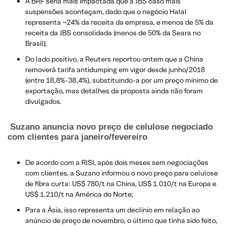
A BRF seria mais impactada que a JBS caso mais
suspensões aconteçam, dado que o negócio Halal
representa ~24% da receita da empresa, e menos de 5% da
receita da JBS consolidada (menos de 50% da Seara no
Brasil);
Do lado positivo, a Reuters reportou ontem que a China
removerá tarifa antidumping em vigor desde junho/2018
(entre 18,8%-38,4%), substituindo-a por um preço mínimo de
exportação, mas detalhes da proposta ainda não foram
divulgados.
Suzano anuncia novo preço de celulose negociado
com clientes para janeiro/fevereiro
De acordo com a RISI, após dois meses sem negociações
com clientes, a Suzano informou o novo preço para celulose
de fibra curta: US$ 780/t na China, US$ 1.010/t na Europa e
US$ 1.210/t na América do Norte;
Para a Ásia, isso representa um declínio em relação ao
anúncio de preço de novembro, o último que tinha sido feito,