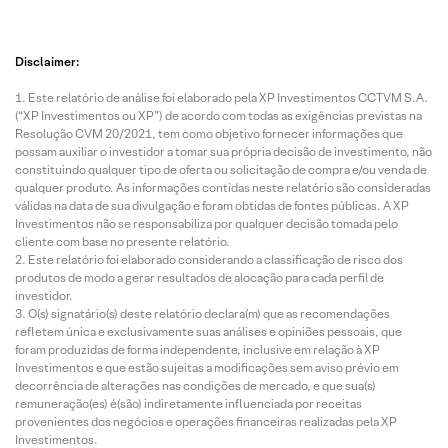
Disclaimer:
Este relatório de análise foi elaborado pela XP Investimentos CCTVM S.A.
(“XP Investimentos ou XP”) de acordo com todas as exigências previstas na
Resolução CVM 20/2021, tem como objetivo fornecer informações que
possam auxiliar o investidor a tomar sua própria decisão de investimento, não
constituindo qualquer tipo de oferta ou solicitação de compra e/ou venda de
qualquer produto. As informações contidas neste relatório são consideradas
válidas na data de sua divulgação e foram obtidas de fontes públicas. A XP
Investimentos não se responsabiliza por qualquer decisão tomada pelo
cliente com base no presente relatório.
Este relatório foi elaborado considerando a classificação de risco dos
produtos de modo a gerar resultados de alocação para cada perfil de
investidor.
O(s) signatário(s) deste relatório declara(m) que as recomendações
refletem única e exclusivamente suas análises e opiniões pessoais, que
foram produzidas de forma independente, inclusive em relação à XP
Investimentos e que estão sujeitas a modificações sem aviso prévio em
decorrência de alterações nas condições de mercado, e que sua(s)
remuneração(es) é(são) indiretamente influenciada por receitas
provenientes dos negócios e operações financeiras realizadas pela XP
Investimentos.