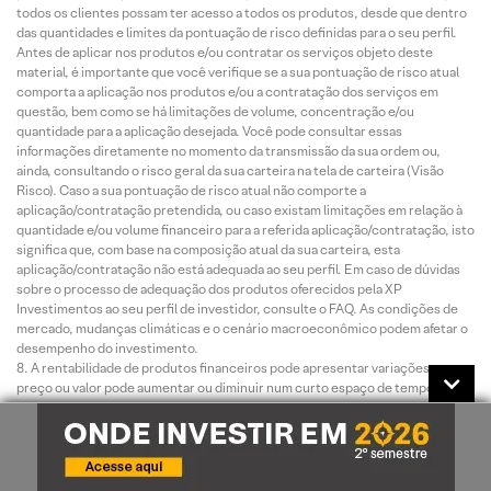
todos os clientes possam ter acesso a todos os produtos, desde que dentro
das quantidades e limites da pontuação de risco definidas para o seu perfil.
Antes de aplicar nos produtos e/ou contratar os serviços objeto deste
material, é importante que você verifique se a sua pontuação de risco atual
comporta a aplicação nos produtos e/ou a contratação dos serviços em
questão, bem como se há limitações de volume, concentração e/ou
quantidade para a aplicação desejada. Você pode consultar essas
informações diretamente no momento da transmissão da sua ordem ou,
ainda, consultando o risco geral da sua carteira na tela de carteira (Visão
Risco). Caso a sua pontuação de risco atual não comporte a
aplicação/contratação pretendida, ou caso existam limitações em relação à
quantidade e/ou volume financeiro para a referida aplicação/contratação, isto
significa que, com base na composição atual da sua carteira, esta
aplicação/contratação não está adequada ao seu perfil. Em caso de dúvidas
sobre o processo de adequação dos produtos oferecidos pela XP
Investimentos ao seu perfil de investidor, consulte o FAQ. As condições de
mercado, mudanças climáticas e o cenário macroeconômico podem afetar o
desempenho do investimento.
A rentabilidade de produtos financeiros pode apresentar variações e seu
preço ou valor pode aumentar ou diminuir num curto espaço de tempo. Os
desempenhos anteriores não são necessariamente indicativos de resultados
futuros. A rentabilidade divulgada não é líquida de impostos. As informações
presentes neste material são baseadas em simulações e os resultados reais
poderão ser significativamente diferentes.
Este relatório é destinado à circulação exclusiva para a rede de