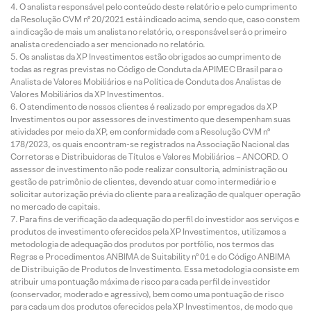
O analista responsável pelo conteúdo deste relatório e pelo cumprimento
da Resolução CVM nº 20/2021 está indicado acima, sendo que, caso constem
a indicação de mais um analista no relatório, o responsável será o primeiro
analista credenciado a ser mencionado no relatório.
Os analistas da XP Investimentos estão obrigados ao cumprimento de
todas as regras previstas no Código de Conduta da APIMEC Brasil para o
Analista de Valores Mobiliários e na Política de Conduta dos Analistas de
Valores Mobiliários da XP Investimentos.
O atendimento de nossos clientes é realizado por empregados da XP
Investimentos ou por assessores de investimento que desempenham suas
atividades por meio da XP, em conformidade com a Resolução CVM nº
178/2023, os quais encontram-se registrados na Associação Nacional das
Corretoras e Distribuidoras de Títulos e Valores Mobiliários – ANCORD. O
assessor de investimento não pode realizar consultoria, administração ou
gestão de patrimônio de clientes, devendo atuar como intermediário e
solicitar autorização prévia do cliente para a realização de qualquer operação
no mercado de capitais.
Para fins de verificação da adequação do perfil do investidor aos serviços e
produtos de investimento oferecidos pela XP Investimentos, utilizamos a
metodologia de adequação dos produtos por portfólio, nos termos das
Regras e Procedimentos ANBIMA de Suitability nº 01 e do Código ANBIMA
de Distribuição de Produtos de Investimento. Essa metodologia consiste em
atribuir uma pontuação máxima de risco para cada perfil de investidor
(conservador, moderado e agressivo), bem como uma pontuação de risco
para cada um dos produtos oferecidos pela XP Investimentos, de modo que