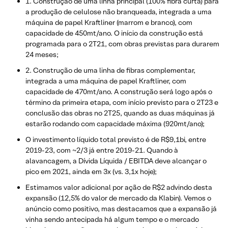
​1. Construção de uma linha principal (100% fibra curta) para
a produção de celulose não branqueada, integrada a uma
máquina de papel Kraftliner (marrom e branco), com
capacidade de 450mt/ano. O início da construção está
programada para o 2T21, com obras previstas para durarem
24 meses;
2. Construção de uma linha de fibras complementar,
integrada a uma máquina de papel Kraftliner, com
capacidade de 470mt/ano. A construção será logo após o
término da primeira etapa, com início previsto para o 2T23 e
conclusão das obras no 2T25, quando as duas máquinas já
estarão rodando com capacidade máxima (920mt/ano);
​O investimento líquido total previsto é de R$9,1bi, entre
2019-23, com ~2/3 já entre 2019-21. Quando à
alavancagem, a Dívida Líquida / EBITDA deve alcançar o
pico em 2021, ainda em 3x (vs. 3,1x hoje);
Estimamos valor adicional por ação de R$2 advindo desta
expansão (12,5% do valor de mercado da Klabin). Vemos o
anúncio como positivo, mas destacamos que a expansão já
vinha sendo antecipada há algum tempo e o mercado