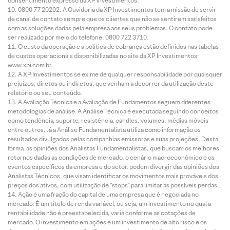
consentimento expresso da XP Investimentos.
0800 77 20202. A Ouvidoria da XP Investimentos tem a missão de servir
de canal de contato sempre que os clientes que não se sentirem satisfeitos
com as soluções dadas pela empresa aos seus problemas. O contato pode
ser realizado por meio do telefone: 0800 722 3710.
O custo da operação e a política de cobrança estão definidos nas tabelas
de custos operacionais disponibilizadas no site da XP Investimentos:
www.xpi.com.br.
A XP Investimentos se exime de qualquer responsabilidade por quaisquer
prejuízos, diretos ou indiretos, que venham a decorrer da utilização deste
relatório ou seu conteúdo.
A Avaliação Técnica e a Avaliação de Fundamentos seguem diferentes
metodologias de análise. A Análise Técnica é executada seguindo conceitos
como tendência, suporte, resistência, candles, volumes, médias móveis
entre outros. Já a Análise Fundamentalista utiliza como informação os
resultados divulgados pelas companhias emissoras e suas projeções. Desta
forma, as opiniões dos Analistas Fundamentalistas, que buscam os melhores
retornos dadas as condições de mercado, o cenário macroeconômico e os
eventos específicos da empresa e do setor, podem divergir das opiniões dos
Analistas Técnicos, que visam identificar os movimentos mais prováveis dos
preços dos ativos, com utilização de “stops” para limitar as possíveis perdas.
Ação é uma fração do capital de uma empresa que é negociada no
mercado. É um título de renda variável, ou seja, um investimento no qual a
rentabilidade não é preestabelecida, varia conforme as cotações de
mercado. O investimento em ações é um investimento de alto risco e os