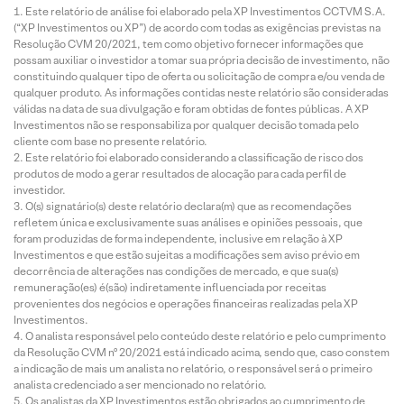
Este relatório de análise foi elaborado pela XP Investimentos CCTVM S.A.
(“XP Investimentos ou XP”) de acordo com todas as exigências previstas na
Resolução CVM 20/2021, tem como objetivo fornecer informações que
possam auxiliar o investidor a tomar sua própria decisão de investimento, não
constituindo qualquer tipo de oferta ou solicitação de compra e/ou venda de
qualquer produto. As informações contidas neste relatório são consideradas
válidas na data de sua divulgação e foram obtidas de fontes públicas. A XP
Investimentos não se responsabiliza por qualquer decisão tomada pelo
cliente com base no presente relatório.
Este relatório foi elaborado considerando a classificação de risco dos
produtos de modo a gerar resultados de alocação para cada perfil de
investidor.
O(s) signatário(s) deste relatório declara(m) que as recomendações
refletem única e exclusivamente suas análises e opiniões pessoais, que
foram produzidas de forma independente, inclusive em relação à XP
Investimentos e que estão sujeitas a modificações sem aviso prévio em
decorrência de alterações nas condições de mercado, e que sua(s)
remuneração(es) é(são) indiretamente influenciada por receitas
provenientes dos negócios e operações financeiras realizadas pela XP
Investimentos.
O analista responsável pelo conteúdo deste relatório e pelo cumprimento
da Resolução CVM nº 20/2021 está indicado acima, sendo que, caso constem
a indicação de mais um analista no relatório, o responsável será o primeiro
analista credenciado a ser mencionado no relatório.
Os analistas da XP Investimentos estão obrigados ao cumprimento de