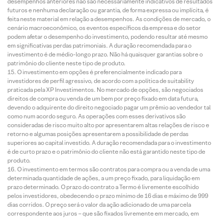
desempenhos anteriores não são necessariamente indicativos de resultados
futuros e nenhuma declaração ou garantia, de forma expressa ou implícita, é
feita neste material em relação a desempenhos. As condições de mercado, o
cenário macroeconômico, os eventos específicos da empresa e do setor
podem afetar o desempenho do investimento, podendo resultar até mesmo
em significativas perdas patrimoniais. A duração recomendada para o
investimento é de médio-longo prazo. Não há quaisquer garantias sobre o
patrimônio do cliente neste tipo de produto.
O investimento em opções é preferencialmente indicado para
investidores de perfil agressivo, de acordo com a política de suitability
praticada pela XP Investimentos. No mercado de opções, são negociados
direitos de compra ou venda de um bem por preço fixado em data futura,
devendo o adquirente do direito negociado pagar um prêmio ao vendedor tal
como num acordo seguro. As operações com esses derivativos são
consideradas de risco muito alto por apresentarem altas relações de risco e
retorno e algumas posições apresentarem a possibilidade de perdas
superiores ao capital investido. A duração recomendada para o investimento
é de curto prazo e o patrimônio do cliente não está garantido neste tipo de
produto.
O investimento em termos são contratos para compra ou a venda de uma
determinada quantidade de ações, a um preço fixado, para liquidação em
prazo determinado. O prazo do contrato a Termo é livremente escolhido
pelos investidores, obedecendo o prazo mínimo de 16 dias e máximo de 999
dias corridos. O preço será o valor da ação adicionado de uma parcela
correspondente aos juros – que são fixados livremente em mercado, em