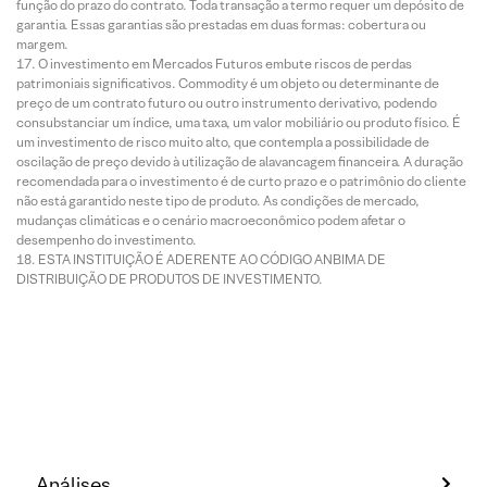
função do prazo do contrato. Toda transação a termo requer um depósito de
garantia. Essas garantias são prestadas em duas formas: cobertura ou
margem.
O investimento em Mercados Futuros embute riscos de perdas
patrimoniais significativos. Commodity é um objeto ou determinante de
preço de um contrato futuro ou outro instrumento derivativo, podendo
consubstanciar um índice, uma taxa, um valor mobiliário ou produto físico. É
um investimento de risco muito alto, que contempla a possibilidade de
oscilação de preço devido à utilização de alavancagem financeira. A duração
recomendada para o investimento é de curto prazo e o patrimônio do cliente
não está garantido neste tipo de produto. As condições de mercado,
mudanças climáticas e o cenário macroeconômico podem afetar o
desempenho do investimento.
ESTA INSTITUIÇÃO É ADERENTE AO CÓDIGO ANBIMA DE
DISTRIBUIÇÃO DE PRODUTOS DE INVESTIMENTO.
Análises