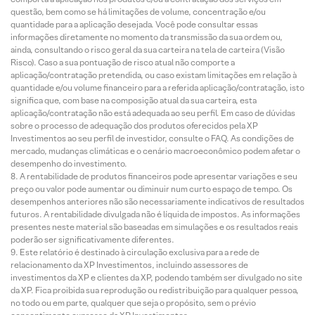
questão, bem como se há limitações de volume, concentração e/ou
quantidade para a aplicação desejada. Você pode consultar essas
informações diretamente no momento da transmissão da sua ordem ou,
ainda, consultando o risco geral da sua carteira na tela de carteira (Visão
Risco). Caso a sua pontuação de risco atual não comporte a
aplicação/contratação pretendida, ou caso existam limitações em relação à
quantidade e/ou volume financeiro para a referida aplicação/contratação, isto
significa que, com base na composição atual da sua carteira, esta
aplicação/contratação não está adequada ao seu perfil. Em caso de dúvidas
sobre o processo de adequação dos produtos oferecidos pela XP
Investimentos ao seu perfil de investidor, consulte o FAQ. As condições de
mercado, mudanças climáticas e o cenário macroeconômico podem afetar o
desempenho do investimento.
A rentabilidade de produtos financeiros pode apresentar variações e seu
preço ou valor pode aumentar ou diminuir num curto espaço de tempo. Os
desempenhos anteriores não são necessariamente indicativos de resultados
futuros. A rentabilidade divulgada não é líquida de impostos. As informações
presentes neste material são baseadas em simulações e os resultados reais
poderão ser significativamente diferentes.
Este relatório é destinado à circulação exclusiva para a rede de
relacionamento da XP Investimentos, incluindo assessores de
investimentos da XP e clientes da XP, podendo também ser divulgado no site
da XP. Fica proibida sua reprodução ou redistribuição para qualquer pessoa,
no todo ou em parte, qualquer que seja o propósito, sem o prévio