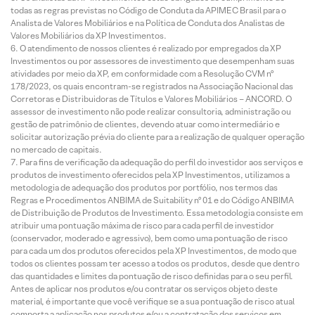
todas as regras previstas no Código de Conduta da APIMEC Brasil para o
Analista de Valores Mobiliários e na Política de Conduta dos Analistas de
Valores Mobiliários da XP Investimentos.
O atendimento de nossos clientes é realizado por empregados da XP
Investimentos ou por assessores de investimento que desempenham suas
atividades por meio da XP, em conformidade com a Resolução CVM nº
178/2023, os quais encontram-se registrados na Associação Nacional das
Corretoras e Distribuidoras de Títulos e Valores Mobiliários – ANCORD. O
assessor de investimento não pode realizar consultoria, administração ou
gestão de patrimônio de clientes, devendo atuar como intermediário e
solicitar autorização prévia do cliente para a realização de qualquer operação
no mercado de capitais.
Para fins de verificação da adequação do perfil do investidor aos serviços e
produtos de investimento oferecidos pela XP Investimentos, utilizamos a
metodologia de adequação dos produtos por portfólio, nos termos das
Regras e Procedimentos ANBIMA de Suitability nº 01 e do Código ANBIMA
de Distribuição de Produtos de Investimento. Essa metodologia consiste em
atribuir uma pontuação máxima de risco para cada perfil de investidor
(conservador, moderado e agressivo), bem como uma pontuação de risco
para cada um dos produtos oferecidos pela XP Investimentos, de modo que
todos os clientes possam ter acesso a todos os produtos, desde que dentro
das quantidades e limites da pontuação de risco definidas para o seu perfil.
Antes de aplicar nos produtos e/ou contratar os serviços objeto deste
material, é importante que você verifique se a sua pontuação de risco atual
comporta a aplicação nos produtos e/ou a contratação dos serviços em