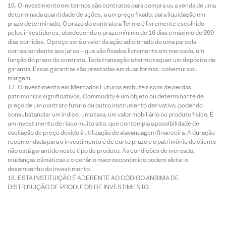
O investimento em termos são contratos para compra ou a venda de uma
determinada quantidade de ações, a um preço fixado, para liquidação em
prazo determinado. O prazo do contrato a Termo é livremente escolhido
pelos investidores, obedecendo o prazo mínimo de 16 dias e máximo de 999
dias corridos. O preço será o valor da ação adicionado de uma parcela
correspondente aos juros – que são fixados livremente em mercado, em
função do prazo do contrato. Toda transação a termo requer um depósito de
garantia. Essas garantias são prestadas em duas formas: cobertura ou
margem.
O investimento em Mercados Futuros embute riscos de perdas
patrimoniais significativos. Commodity é um objeto ou determinante de
preço de um contrato futuro ou outro instrumento derivativo, podendo
consubstanciar um índice, uma taxa, um valor mobiliário ou produto físico. É
um investimento de risco muito alto, que contempla a possibilidade de
oscilação de preço devido à utilização de alavancagem financeira. A duração
recomendada para o investimento é de curto prazo e o patrimônio do cliente
não está garantido neste tipo de produto. As condições de mercado,
mudanças climáticas e o cenário macroeconômico podem afetar o
desempenho do investimento.
ESTA INSTITUIÇÃO É ADERENTE AO CÓDIGO ANBIMA DE
DISTRIBUIÇÃO DE PRODUTOS DE INVESTIMENTO.