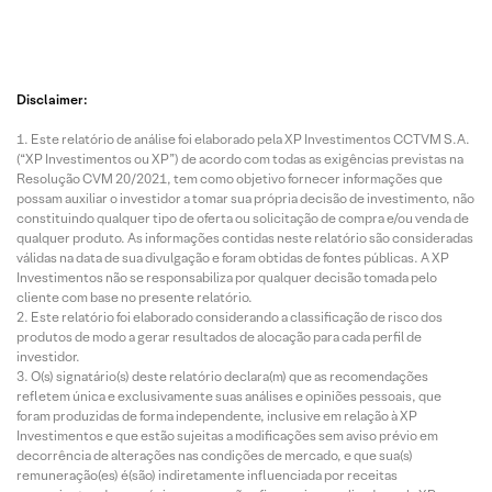
Disclaimer:
Este relatório de análise foi elaborado pela XP Investimentos CCTVM S.A.
(“XP Investimentos ou XP”) de acordo com todas as exigências previstas na
Resolução CVM 20/2021, tem como objetivo fornecer informações que
possam auxiliar o investidor a tomar sua própria decisão de investimento, não
constituindo qualquer tipo de oferta ou solicitação de compra e/ou venda de
qualquer produto. As informações contidas neste relatório são consideradas
válidas na data de sua divulgação e foram obtidas de fontes públicas. A XP
Investimentos não se responsabiliza por qualquer decisão tomada pelo
cliente com base no presente relatório.
Este relatório foi elaborado considerando a classificação de risco dos
produtos de modo a gerar resultados de alocação para cada perfil de
investidor.
O(s) signatário(s) deste relatório declara(m) que as recomendações
refletem única e exclusivamente suas análises e opiniões pessoais, que
foram produzidas de forma independente, inclusive em relação à XP
Investimentos e que estão sujeitas a modificações sem aviso prévio em
decorrência de alterações nas condições de mercado, e que sua(s)
remuneração(es) é(são) indiretamente influenciada por receitas