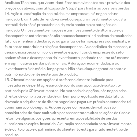
Analistas Técnicos, que visam identificar os movimentos mais prováveis dos
preços dos ativos, com utilização de “stops” para limitar as possíveis perdas.
Ação é uma fração do capital de uma empresa que é negociada no
mercado. É um título de renda variável, ou seja, um investimento no qual a
rentabilidade não é preestabelecida, varia conforme as cotações de
mercado. O investimento em ações é um investimento de alto risco e os
desempenhos anteriores não são necessariamente indicativos de resultados
futuros e nenhuma declaração ou garantia, de forma expressa ou implícita, é
feita neste material em relação a desempenhos. As condições de mercado, o
cenário macroeconômico, os eventos específicos da empresa e do setor
podem afetar o desempenho do investimento, podendo resultar até mesmo
em significativas perdas patrimoniais. A duração recomendada para o
investimento é de médio-longo prazo. Não há quaisquer garantias sobre o
patrimônio do cliente neste tipo de produto.
O investimento em opções é preferencialmente indicado para
investidores de perfil agressivo, de acordo com a política de suitability
praticada pela XP Investimentos. No mercado de opções, são negociados
direitos de compra ou venda de um bem por preço fixado em data futura,
devendo o adquirente do direito negociado pagar um prêmio ao vendedor tal
como num acordo seguro. As operações com esses derivativos são
consideradas de risco muito alto por apresentarem altas relações de risco e
retorno e algumas posições apresentarem a possibilidade de perdas
superiores ao capital investido. A duração recomendada para o investimento
é de curto prazo e o patrimônio do cliente não está garantido neste tipo de
produto.