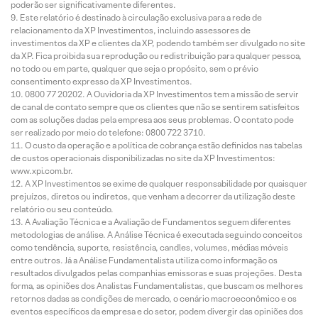
poderão ser significativamente diferentes.
Este relatório é destinado à circulação exclusiva para a rede de
relacionamento da XP Investimentos, incluindo assessores de
investimentos da XP e clientes da XP, podendo também ser divulgado no site
da XP. Fica proibida sua reprodução ou redistribuição para qualquer pessoa,
no todo ou em parte, qualquer que seja o propósito, sem o prévio
consentimento expresso da XP Investimentos.
0800 77 20202. A Ouvidoria da XP Investimentos tem a missão de servir
de canal de contato sempre que os clientes que não se sentirem satisfeitos
com as soluções dadas pela empresa aos seus problemas. O contato pode
ser realizado por meio do telefone: 0800 722 3710.
O custo da operação e a política de cobrança estão definidos nas tabelas
de custos operacionais disponibilizadas no site da XP Investimentos:
www.xpi.com.br.
A XP Investimentos se exime de qualquer responsabilidade por quaisquer
prejuízos, diretos ou indiretos, que venham a decorrer da utilização deste
relatório ou seu conteúdo.
A Avaliação Técnica e a Avaliação de Fundamentos seguem diferentes
metodologias de análise. A Análise Técnica é executada seguindo conceitos
como tendência, suporte, resistência, candles, volumes, médias móveis
entre outros. Já a Análise Fundamentalista utiliza como informação os
resultados divulgados pelas companhias emissoras e suas projeções. Desta
forma, as opiniões dos Analistas Fundamentalistas, que buscam os melhores
retornos dadas as condições de mercado, o cenário macroeconômico e os
eventos específicos da empresa e do setor, podem divergir das opiniões dos