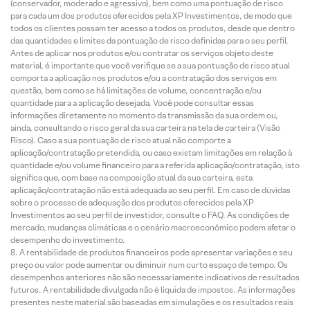
(conservador, moderado e agressivo), bem como uma pontuação de risco
para cada um dos produtos oferecidos pela XP Investimentos, de modo que
todos os clientes possam ter acesso a todos os produtos, desde que dentro
das quantidades e limites da pontuação de risco definidas para o seu perfil.
Antes de aplicar nos produtos e/ou contratar os serviços objeto deste
material, é importante que você verifique se a sua pontuação de risco atual
comporta a aplicação nos produtos e/ou a contratação dos serviços em
questão, bem como se há limitações de volume, concentração e/ou
quantidade para a aplicação desejada. Você pode consultar essas
informações diretamente no momento da transmissão da sua ordem ou,
ainda, consultando o risco geral da sua carteira na tela de carteira (Visão
Risco). Caso a sua pontuação de risco atual não comporte a
aplicação/contratação pretendida, ou caso existam limitações em relação à
quantidade e/ou volume financeiro para a referida aplicação/contratação, isto
significa que, com base na composição atual da sua carteira, esta
aplicação/contratação não está adequada ao seu perfil. Em caso de dúvidas
sobre o processo de adequação dos produtos oferecidos pela XP
Investimentos ao seu perfil de investidor, consulte o FAQ. As condições de
mercado, mudanças climáticas e o cenário macroeconômico podem afetar o
desempenho do investimento.
A rentabilidade de produtos financeiros pode apresentar variações e seu
preço ou valor pode aumentar ou diminuir num curto espaço de tempo. Os
desempenhos anteriores não são necessariamente indicativos de resultados
futuros. A rentabilidade divulgada não é líquida de impostos. As informações
presentes neste material são baseadas em simulações e os resultados reais